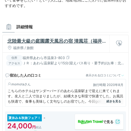
すすめです。
詳細情報
北陸最大級の庭園露天風呂の宿 清風荘（福井県
あわら市）
福井県 / 旅館
福井県あわら市温泉3-803
住所
ＪＲ：あわら温泉駅より15分(迎えバス有り・要予約)/お車：北陸
アクセス
道金津ＩＣより20分
宿泊した人の口コミ
表示される口コミについて
momota
旅行時期 2020年8月
こちらのホテルはサンダーバードのあわら温泉駅まで迎えに来てくれま
す。友人と二人で泊まりましたが、結構大きな和室で快適でした。お風呂
も快適で、食事も美味しく文句なしのお宿でした。今回gotoトラベルで
とてもリーズナブルに楽しめました。
夏休み＆秋旅フェア！
24,000