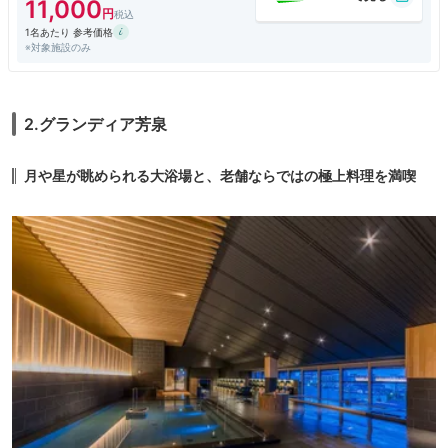
11,000
ってきているようです。
1名あたり 参考価格
広々とした客室とお風呂がお薦めのホテルです。
※対象施設のみ
従業員の方々の対応もよく、おもてなしの心遣いが伝わってきました。
2.グランディア芳泉
月や星が眺められる大浴場と、老舗ならではの極上料理を満喫