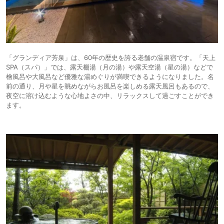
「グランディア芳泉」は、60年の歴史を誇る老舗の温泉宿です。「天上
SPA（スパ）」では、露天棚湯（月の湯）や露天空湯（星の湯）などで
檜風呂や大風呂など優雅な湯めぐりが満喫できるようになりました。名
前の通り、月や星を眺めながらお風呂を楽しめる露天風呂もあるので、
夜空に溶け込むような心地よさの中、リラックスして過ごすことができ
ます。