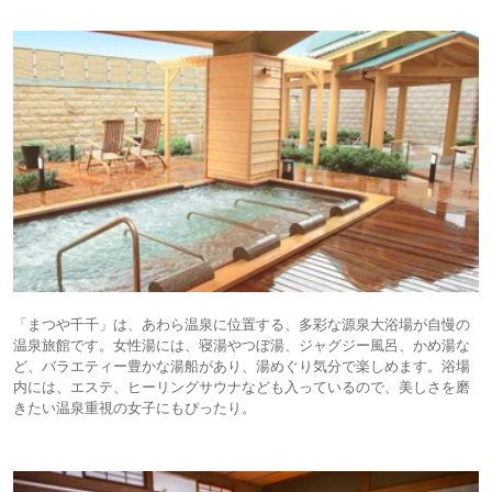
8,800円〜
15.
虹岳島温泉 虹岳島
旅館
荘
icotto
楽天トラベル
「まつや千千」は、あわら温泉に位置する、多彩な源泉大浴場が自慢の
温泉旅館です。女性湯には、寝湯やつぼ湯、ジャグジー風呂、かめ湯な
ど、バラエティー豊かな湯船があり、湯めぐり気分で楽しめます。浴場
内には、エステ、ヒーリングサウナなども入っているので、美しさを磨
きたい温泉重視の女子にもぴったり。