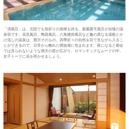
「清風荘」は、北陸でも指折りの規模を誇る、庭園露天風呂が自慢の温
泉宿です。花見風呂、陶器風呂、八角腰掛風呂など趣の異なる湯船とか
け流しの温泉は、贅沢そのもの。四季折々の自然を目で見ながら入るこ
とができるので、日常から離れた開放感に包まれます。夜になると都会
では見られないような満天の星が広がり、ロマンチックなムードの中、
女子トークに花を咲かせましょう。