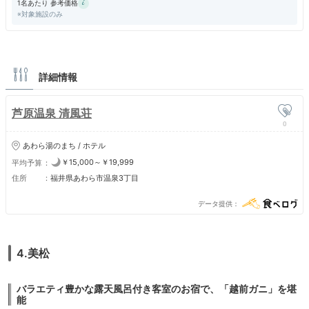
1名あたり 参考価格
※対象施設のみ
詳細情報
芦原温泉 清風荘
0
あわら湯のまち / ホテル
￥15,000～￥19,999
平均予算
住所
福井県あわら市温泉3丁目
データ提供
4.美松
バラエティ豊かな露天風呂付き客室のお宿で、「越前ガニ」を堪
能