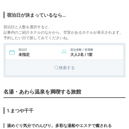
12,500円〜
7.
旅館
休暇村 越前三国
icotto
楽天トラベル
宿泊日が決まっているなら…
8,816円〜
8,800円〜
8.
リゾート
三国オーシャンリゾ
宿泊日と人数を選択すると、
ート&ホテル
icotto
楽天トラベル
ホテル
記事内のご紹介ホテルのなかから、空室があるホテルが表示されます。
予約したい日で探してみてくださいね。
9,900円〜
9.
越前海岸 玉川の宿
旅館
岩本屋
icotto
楽天トラベル
宿泊日
宿泊者数 / 部屋数
未指定
大人2名 / 1室
13,200円〜
10.
越前海岸 はまゆう
旅館
松石庵
icotto
楽天トラベル
検索する
11.
古民家の宿 料理宿
旅館
やまざき
icotto
29,700円〜
名湯・あわら温泉を満喫する旅館
12.
旅館
海香の宿 波華楼
icotto
楽天トラベル
7,920円〜
8,800円〜
13.
夕雅と旬彩の宿 せ
旅館
1.まつや千千
くみ屋
icotto
楽天トラベル
11,000円〜
14.
若狭みかた きらら
湯めぐり気分でのんびり。多彩な湯船やエステで癒される
旅館
温泉 水月花
icotto
楽天トラベル