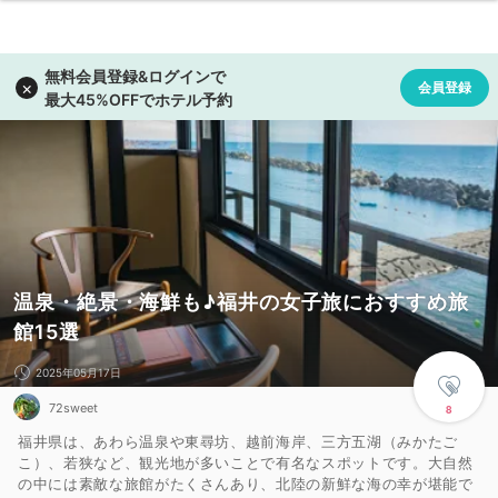
温泉・絶景・海鮮も♪福井の女子旅におすすめ旅
館15選
2025年05月17日
72sweet
8
福井県は、あわら温泉や東尋坊、越前海岸、三方五湖（みかたご
こ）、若狭など、観光地が多いことで有名なスポットです。大自然
の中には素敵な旅館がたくさんあり、北陸の新鮮な海の幸が堪能で