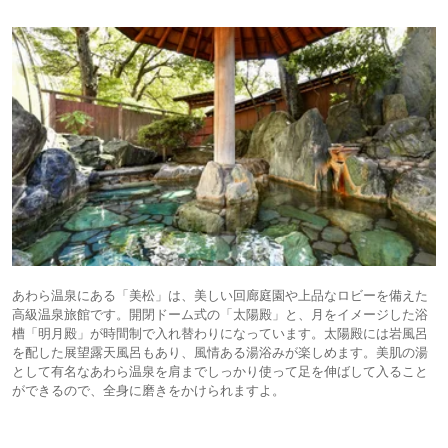
あわら温泉にある「美松」は、美しい回廊庭園や上品なロビーを備えた
高級温泉旅館です。開閉ドーム式の「太陽殿」と、月をイメージした浴
槽「明月殿」が時間制で入れ替わりになっています。太陽殿には岩風呂
を配した展望露天風呂もあり、風情ある湯浴みが楽しめます。美肌の湯
として有名なあわら温泉を肩までしっかり使って足を伸ばして入ること
ができるので、全身に磨きをかけられますよ。