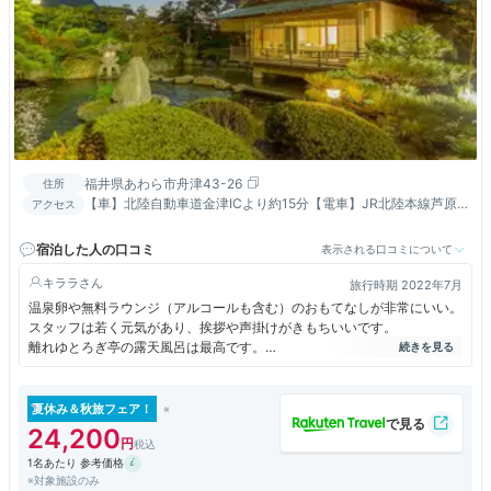
福井県あわら市舟津43-26
住所
【車】北陸自動車道金津ICより約15分【電車】JR北陸本線芦原
アクセス
温泉駅より車で約10分【航空機】小松空港より車で約50分
宿泊した人の口コミ
表示される口コミについて
キララ
旅行時期 2022年7月
温泉卵や無料ラウンジ（アルコールも含む）のおもてなしが非常にいい。
スタッフは若く元気があり、挨拶や声掛けがきもちいいです。
離れゆとろぎ亭の露天風呂は最高です。
次回は、最高級の「個止吹気亭]に是非宿泊したいです。
夏休み＆秋旅フェア！
24,200
1名あたり 参考価格
※対象施設のみ