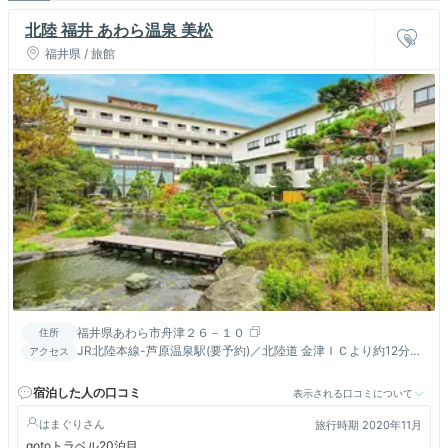
北陸 福井 あわら温泉 美松
福井県 / 旅館
福井県あわら市舟津２６－１０
住所
JR北陸本線-芦原温泉駅(要予約)／北陸道 金津ＩＣより約12分／
アクセス
小松空港より車で約50分
宿泊した人の口コミ
表示される口コミについて
はまぐり
旅行時期 2020年11月
gotoトラベル20泊目