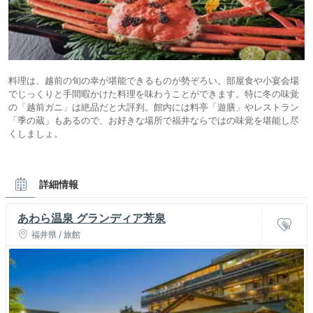
料理は、越前の旬の幸が堪能できるものが勢ぞろい。部屋食や小宴会場
でじっくりと手間暇かけた料理を味わうことができます。特に冬の味覚
の「越前ガニ」は絶品だと大評判。館内には料亭「遊膳」やレストラン
「季の蔵」もあるので、お好きな場所で福井ならではの味覚を堪能し尽
くしましょ。
詳細情報
あわら温泉 グランディア芳泉
福井県 / 旅館