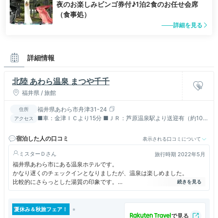
夜のお楽しみビンゴ券付♪1泊2食のお任せ会席
（食事処）
詳細を見る
詳細情報
北陸 あわら温泉 まつや千千
福井県 / 旅館
福井県あわら市舟津31-24
住所
■車：金津ＩＣより15分 ■ＪＲ：芦原温泉駅より送迎有（約10
アクセス
分）14時～18時（事前要予約）
宿泊した人の口コミ
表示される口コミについて
ミスターＤ
旅行時期 2022年5月
福井県あわら市にある温泉ホテルです。
かなり遅くのチェックインとなりましたが、温泉は楽しめました。
比較的にさらっとした湯質の印象です。
露天風呂や泡風呂などを数種の温泉がありました。
レストラン、ロビーなどもゆったりとしていて、寛げる雰囲気です。
朝食はヒラメの一夜干しでした。
夏休み＆秋旅フェア！
コロナの影響でバーラウンジなど閉鎖されているようですが、観光客も戻