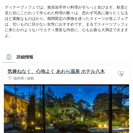
ディナーブッフェでは、無添加手作り料理がずらっと並びます。鮮度と
見た目にこだわって作られた料理の数々は、思わず写真に撮りたくなる
ほど素敵なものばかり。期間限定の果物を使ったスイーツが並ぶフェア
は、甘いものに目がない女性におすすめです。まるでスイーツブッフェ
に来たかのようなバラエティ豊富な内容に、心もお腹も大満足できます
よ。
詳細情報
気兼ねなく、心地よく あわら温泉 ホテル八木
福井県 / 旅館