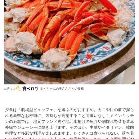
出典：
おくちゃんの奥さんさんの投稿
夕食は「劇場型ビュッフェ」を選ぶのがおすすめ。カニや目の前で握ら
れる新鮮なお寿司に、気持ちが高揚すること間違いなし！メインキッチ
ンの石窯では、地元ブランド肉や地元水揚げの魚介や朝採れ野菜を遠赤
外線でジューシーに焼き上げます。そのほか、中華やイタリアン、韓国
料理など多彩な料理が楽しめますよ。たくさんは食べられない、落ち着
いて食事をしたい！という人には、地産地消にこだわった会席料理がお