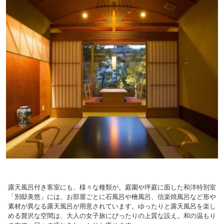
露天風呂付き客室にも、様々な種類が。庭園や坪庭に面した和洋特別室
「別邸美悠」には、お部屋ごとに石風呂や檜風呂、信楽焼風呂など形や
素材が異なる露天風呂が用意されています。ゆったりと露天風呂を楽し
める贅沢な空間は、大人の女子旅にぴったりの上質な設え。和の温もり