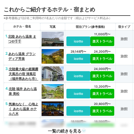
これからご紹介するホテル・宿まとめ
※参考価格は1泊2名ご利用時の1名あたりの金額です（税およびサービス料込み）
ホテル・宿名
写真
宿泊プラン(参考価格)
宿タイプ
11,000円〜
1.
北陸 あわら温泉 ま
旅館
つや千千
icotto
楽天トラベル
29,148円〜
24,200円〜
2.
あわら温泉 グラン
旅館
ディア芳泉
icotto
楽天トラベル
3.
北陸最大級の庭園露
24,000円〜
旅館
天風呂の宿 清風荘
icotto
楽天トラベル
（福井県あわら市）
13,200円〜
4.
北陸 福井 あわら温
旅館
泉 美松
icotto
楽天トラベル
5.
気兼ねなく、心地よ
20,600円〜
旅館
く あわら温泉 ホテ
icotto
楽天トラベル
ル八木
18,150円〜
18,200円〜
6.
あわら温泉 伝統旅
旅館
館のぬくもり 灰屋
icotto
楽天トラベル
一覧の続きを見る