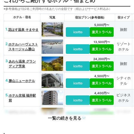
これからご紹介するホテル・宿まとめ
※参考価格は1泊2名ご利用時の1名あたりの金額です（税およびサービス料込み）
ホテル・宿名
写真
宿泊プラン(参考価格)
宿タイプ
5,000円〜
1.
旅館
花はす温泉 そまやま
icotto
楽天トラベル
13,500円〜
2.
リゾート
ホテルハーヴェスト
スキージャム勝山
icotto
楽天トラベル
ホテル
24,200円〜
3.
あわら温泉 グラン
旅館
ディア芳泉
icotto
楽天トラベル
4,500円〜
シティホ
4.
勝山ニューホテル
icotto
楽天トラベル
テル
4,400円〜
5.
ビジネス
ホテル京福 福井駅
前
icotto
楽天トラベル
ホテル
5,300円〜
6.
ビジネス
ホテル リバージュ
アケボノ
icotto
楽天トラベル
ホテル
一覧の続きを見る