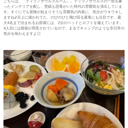
こちらは、「ティラノサウルスルーム」。ティラノサウルスの一部を象
ったインテリアを配し、壁紙も恐竜がいた時代の雰囲気を演出していま
す。すぐにでも冒険が始まりそうな雰囲気の内装に、気分がウキウキし
ますね♪天上に描かれてた、のびのびと飛び回る翼竜にも注目です。最
大4名まで泊まれるお部屋には、2台のベッドとロフトを備えています。
4人目には寝袋が用意されているので、まるでキャンプのような非日常の
気分を味わえますよ◎