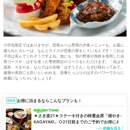
小学生限定ではありますが、恐竜ルーム専用の夕食メニューも。お皿に
盛られたカレーは、なんとライスが恐竜の形をしているんです！これは
子供は喜んでくれそうですよね。他にも、旬の野菜や海鮮を使用した会
席コースや、はすを使った季節限定のコースをいただけます。「花はす
温泉 そまやま」ならではの名物「はすうどん」もぜひ味わってみて。
健康や美容にも良いといわれる、栄養たっぷりのはすのパワーでさらに
綺麗になっちゃいましょう♪
お得に泊まるならこんなプランも！
SALE
★さき楽21★ステーキ付きの特選会席「煌やき-
KAGAYAKI」◇21日前までのご予約でお得に♪
詳細を見る