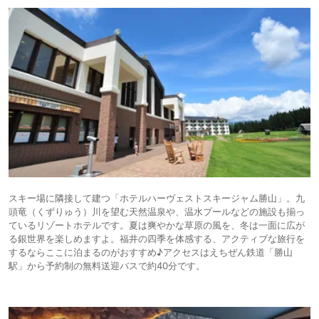
ダ、御新香と、一般的な和食の品々。熱い味噌汁が美味しい。
「そまやま」は漢字でどう書くのかと調べてみたら、杣(そま)とは、律
令時代の貴族や寺社が建築木材を伐採するために所有した山林で、時代が
下ると荘園のような存在に変化していったらしい。杣という言葉自体、寡
聞にして知らなかったが、さすが大国、越前国。
難読漢字なのでひらがな表記にしたのだと思うが、逆に漢字の方が興味
を持ってもらえそうな気もするけど・・・。
スキー場に隣接して建つ「ホテルハーヴェストスキージャム勝山」。九
頭竜（くずりゅう）川を望む天然温泉や、温水プールなどの施設も揃っ
ているリゾートホテルです。夏は爽やかな草原の風を、冬は一面に広が
る銀世界を楽しめますよ。福井の四季を体感する、アクティブな旅行を
するならここに泊まるのがおすすめ♪アクセスはえちぜん鉄道「勝山
駅」から予約制の無料送迎バスで約40分です。