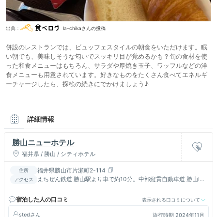
出典：
la-chikaさんの投稿
併設のレストランでは、ビュッフェスタイルの朝食をいただけます。眠
い朝でも、美味しそうな匂いでスッキリ目が覚めるかも？旬の食材を使
った和食メニューはもちろん、サラダや厚焼き玉子、ワッフルなどの洋
食メニューも用意されています。好きなものをたくさん食べてエネルギ
ーチャージしたら、探検の続きにでかけましょう♪
詳細情報
勝山ニューホテル
福井県 / 勝山 / シティホテル
福井県勝山市片瀬町2-114
住所
えちぜん鉄道 勝山駅より車で約10分。中部縦貫自動車道 勝山IC
アクセス
から約10分。
宿泊した人の口コミ
表示される口コミについて
sted
旅行時期 2024年11月