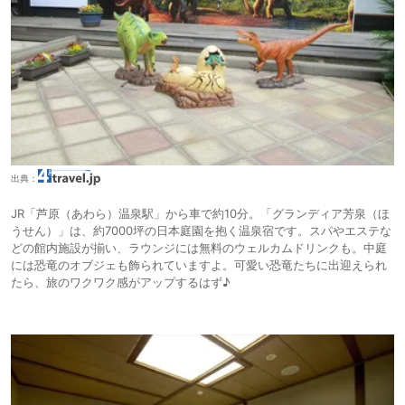
出典：
JR「芦原（あわら）温泉駅」から車で約10分。「グランディア芳泉（ほ
うせん）」は、約7000坪の日本庭園を抱く温泉宿です。スパやエステな
どの館内施設が揃い、ラウンジには無料のウェルカムドリンクも。中庭
には恐竜のオブジェも飾られていますよ。可愛い恐竜たちに出迎えられ
たら、旅のワクワク感がアップするはず♪