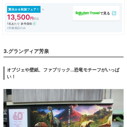
このホテルだけは旅行会社を通して予約しています。
夏休み＆秋旅フェア！
部屋もキレイですし、温泉もあるし、とっても快適で気に入っています。
13,500
1名あたり 参考価格
また、泊まりたいです☆
※対象施設のみ
3.グランディア芳泉
オブジェや壁紙、ファブリック…恐竜モチーフがいっぱ
い！