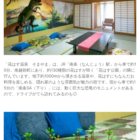
「花はす温泉 そまやま」は、JR「南条（なんじょう）駅」から車で約1
0分。南越前町にあり、約130種類の花はすが咲く「花はす公園」の隣に
佇んでいます。地下約1000mから湧き出る温泉や、花はすにちなんだお
料理を楽しめる、隠れ家のような雰囲気が魅力の宿です。宿から車で約1
5分の「南条SA（下り）」には、動く巨大な恐竜のモニュメントがある
ので、ドライブがてら訪れてみるのも◎