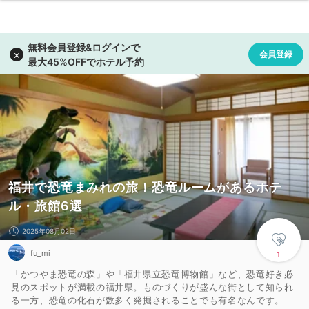
福井で恐竜まみれの旅！恐竜ルームがあるホテ
ル・旅館6選
2025年08月02日
fu_mi
1
「かつやま恐竜の森」や「福井県立恐竜博物館」など、恐竜好き必
見のスポットが満載の福井県。ものづくりが盛んな街として知られ
る一方、恐竜の化石が数多く発掘されることでも有名なんです。