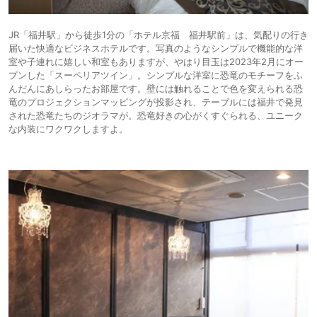
JR「福井駅」から徒歩1分の「ホテル京福 福井駅前」は、気配りの行き
届いた快適なビジネスホテルです。写真のようなシンプルで機能的な洋
室や子連れに嬉しい和室もありますが、やはり目玉は2023年2月にオー
プンした「スーペリアツイン」。シンプルな洋室に恐竜のモチーフをふ
んだんにあしらったお部屋です。壁には触れることで色を変えられる恐
竜のプロジェクションマッピングが投影され、テーブルには福井で発見
された恐竜たちのジオラマが。恐竜好きの心がくすぐられる、ユニーク
な内装にワクワクしますよ。