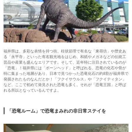
福井県は、多彩な表情を持つ街。柱状節理で有名な「東尋坊」や歴史あ
る「永平寺」といった有名観光地をはじめ、和紙やメガネなどの伝統工
芸品や産業も盛んなエリアです。そして、近年特に注目されているのが
「恐竜」！福井県には「ボーンヘッド」と呼ばれる、恐竜の化石や骨が
特に集まった地層があり、日本で見つかった恐竜化石の約8割が福井県で
発掘されたものなんだとか！「フクイサウルス」や「フクイティタン」
など、ここで初めて発見された恐竜も多く、それが「恐竜王国」と呼ば
れる所以となっているんですよ。
「恐竜ルーム」で恐竜まみれの非日常ステイを