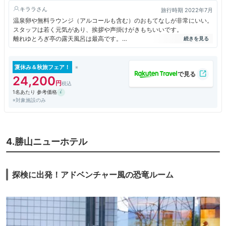
キララ
旅行時期 2022年7月
温泉卵や無料ラウンジ（アルコールも含む）のおもてなしが非常にいい。
スタッフは若く元気があり、挨拶や声掛けがきもちいいです。
離れゆとろぎ亭の露天風呂は最高です。
次回は、最高級の「個止吹気亭]に是非宿泊したいです。
夏休み＆秋旅フェア！
24,200
1名あたり 参考価格
※対象施設のみ
4.勝山ニューホテル
探検に出発！アドベンチャー風の恐竜ルーム