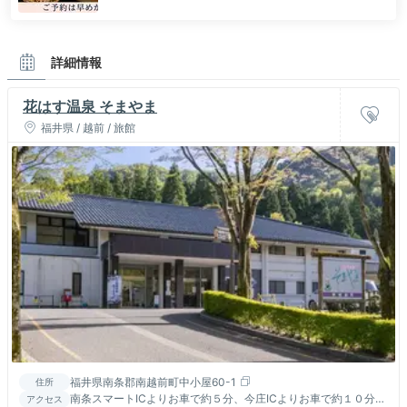
詳細情報
花はす温泉 そまやま
福井県 / 越前 / 旅館
福井県南条郡南越前町中小屋60-1
住所
南条スマートICよりお車で約５分、今庄ICよりお車で約１０分。
アクセス