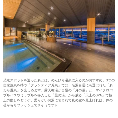
恐竜スポットを巡ったあとは、のんびり温泉に入るのがおすすめ。3つの
自家源泉を持つ「グランディア芳泉」では、名湯百選にも選ばれた「あ
わら温泉」を楽しめます。露天棚湯が自慢の「月の湯」と、マイクロバ
ブルバスやミラブルを導入した「星の湯」から成る「天上のSPA」で極
上の癒しをどうぞ。柔らかいお湯に包まれて夜の空を見上げれば、体の
芯からリフレッシュできそうです♪