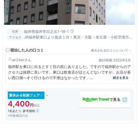
福井県福井市日之出1-18-1
住所
JR福井駅東口より徒歩１分！東京・大阪・名古屋・小松空港方
アクセス
面高速バス発着場・えちぜん鉄道が目の前。福井ICより車で10分
宿泊した人の口コミ
表示される口コミについて
air24air
旅行時期 2022年5月
福井駅を東口に出るとすぐ目の前にありました。ですので福井駅からのア
クセスは抜群に良いです。東口は飲食店がほとんどないですが、お店が多
い西口側へすぐ行けるので不便はなかったです。
泊まったのはシングルですが、部屋自体はセミダブルという感じで、ベッ
ドはやや大きめなので寝心地は抜群。しかも部屋の広さもわりとあり、ス
ペースに余裕があって快適でした。設備も揃っていて、コーヒーも飲めて
夏休み＆秋旅フェア！
ありがたかったです。バスルームも清潔感がありました。
4,400
朝食無しの素泊まりプランにしたのでリーズナブルでした。駅前で部屋は
1名あたり 参考価格
色々揃っていますし、お得感があるホテルでした。
※対象施設のみ