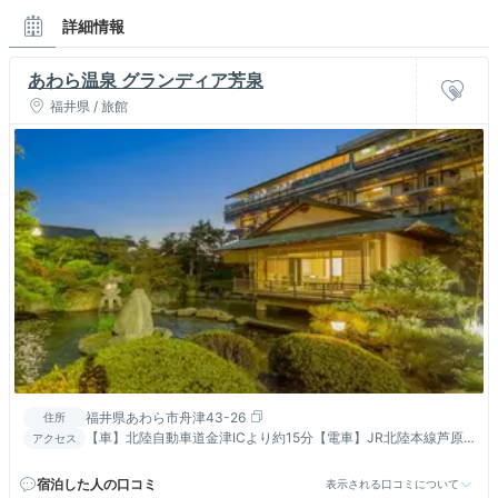
詳細情報
あわら温泉 グランディア芳泉
福井県 / 旅館
福井県あわら市舟津43-26
住所
【車】北陸自動車道金津ICより約15分【電車】JR北陸本線芦原
アクセス
温泉駅より車で約10分【航空機】小松空港より車で約50分
宿泊した人の口コミ
表示される口コミについて