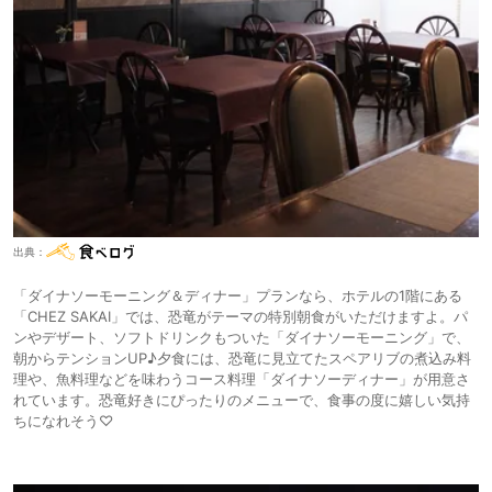
出典：
「ダイナソーモーニング＆ディナー」プランなら、ホテルの1階にある
「CHEZ SAKAI」では、恐竜がテーマの特別朝食がいただけますよ。パ
ンやデザート、ソフトドリンクもついた「ダイナソーモーニング」で、
朝からテンションUP♪夕食には、恐竜に見立てたスペアリブの煮込み料
理や、魚料理などを味わうコース料理「ダイナソーディナー」が用意さ
れています。恐竜好きにぴったりのメニューで、食事の度に嬉しい気持
ちになれそう♡