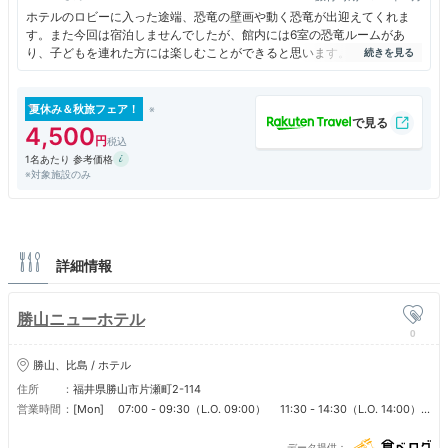
ホテルのロビーに入った途端、恐竜の壁画や動く恐竜が出迎えてくれま
す。また今回は宿泊しませんでしたが、館内には6室の恐竜ルームがあ
り、子どもを連れた方には楽しむことができると思います。私も次は孫た
ちを連れて泊まりに行きたいです。
夏休み＆秋旅フェア！
4,500
1名あたり 参考価格
※対象施設のみ
詳細情報
勝山ニューホテル
0
勝山、比島 / ホテル
住所
福井県勝山市片瀬町2-114
営業時間
[Mon] 07:00 - 09:30（L.O. 09:00） 11:30 - 14:30（L.O. 14:00）
17:00 - 21:30（L.O. 21:00） [Tue] 07:00 - 09:30（L.O. 09:00）
11:30 - 14:30（L.O. 14:00） 17:00 - 21:30（L.O. 21:00） [Wed]
データ提供