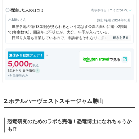
金沢や若狭、県内東尋坊などアクセス起点に便利
宿泊した人の口コミ
表示される口コミについて
kitto
旅行時期 2024年10月
世界各地の蓮(130種)が見られるという花はす公園の向いに建つ2階建
て(客室数16)。開業年は不明だが、大分、年季が入っている。
日帰り入浴も営業しているので、来訪者もそれなりに多いが、玄関で靴
を脱ぎ、スリッパに履き替えなければいけないのは面倒。エレベータもな
いので、注意。
客室は2階の和室12畳。部屋は造作も含めて大分古い。トイレも後から
夏休み＆秋旅フェア！
増設したため、広縁や手洗い場がその分狭くなっていて使いにくい。浴室
5,000
もないが、大浴場に行くので問題なし。冷蔵庫、ポット、金庫、ドライヤ
1名あたり 参考価格
ー、歯ブラシなど、設備・アメニティーは一通り揃うがWiFiはつながりに
※対象施設のみ
くい。
温泉大浴場は１階(6:00～23:00)。ロッカーはコイン式、100円を入れ
ないと使えないのは不便。タオルは部屋から持参。男女別に内湯・露天・
サウナがあり、入替なし。岩を配した庭園風露天風呂は周囲の木々の緑が
心地よい。地下1,000mから汲み上げる源泉温度は26.8℃、弱アルカリ性
2.ホテルハーヴェストスキージャム勝山
の単純泉なので、肌がつるつるしてくる。
夕食(17:30～21:00)はレストラン「はす乃家」(1階)で会席料理。「華
やぎコース」(12品)は、食前酒のハスワインから始まって、はすうどん、
恐竜研究のためのラボも完備！恐竜博士になれちゃうか
蓮根焼売、蓮根松茸釜飯など、はす料理が並ぶ。胡麻だれで食べる豚しゃ
ぶも旨いが、天婦羅も揚げたてを配膳してくれるので美味しい。松茸ご飯
も!?
の香りもgood。
朝食(7:00～9:00)も同じ「はす乃家」で和定食。湯豆腐、焼き魚、サラ