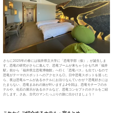
さらに2025年の春には福井県立大学に「恐竜学部（仮）」が誕生しま
す。恐竜の研究がさらに進んで、恐竜ブームが来ちゃうかも⁉JR「福井
駅」前から「福井県立恐竜博物館」へ行く「恐竜バス」も出ているので
恐竜がテーマのスポットへのアクセスも◎。日中恐竜スポットを巡った
ら、夜は恐竜ルームがあるホテルにお泊りなんていかが？恐竜好きには
たまらない、恐竜まみれの旅が叶いますよ♪今回は、恐竜モチーフのホ
テルや、化石の展示があるホテルなど、恐竜コンセプトのホテルをご紹
介します。さあ、古代ロマンたっぷりの旅に出かけましょう！