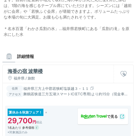
は、1階の海を感じるテーブル席にていただけます。シーズンには「越前
がに会席」や「若狭ふぐ会席」が堪能できますよ。ボリュームたっぷり
な本場の旬に大満足。お腹も心も満たされそうです。
＊名水百選「わかさ瓜割の水」…福井県若狭町にある「瓜割の滝」を原
水にした水
詳細情報
海香の宿 波華楼
福井県 / 旅館
福井県三方上中郡若狭町塩坂越３－１１
住所
舞鶴若狭道三方五湖スマートIC(ETC専用)より約15分（現金車は
アクセス
若狭上中IC・若狭三方ICから一般道）／JR三方駅
夏休み＆秋旅フェア！
29,700
1名あたり 参考価格
※対象施設のみ