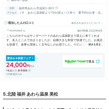
あわら市）
福井県あわら市温泉3-803
住所
ＪＲ：あわら温泉駅より15分(迎えバス有り・要予約)/お車：北陸
アクセス
道金津ＩＣより20分
宿泊した人の口コミ
表示される口コミについて
momota
旅行時期 2020年8月
こちらのホテルはサンダーバードのあわら温泉駅まで迎えに来てくれま
す。友人と二人で泊まりましたが、結構大きな和室で快適でした。お風呂
も快適で、食事も美味しく文句なしのお宿でした。今回gotoトラベルで
とてもリーズナブルに楽しめました。
夏休み＆秋旅フェア！
24,000
1名あたり 参考価格
※対象施設のみ
5.北陸 福井 あわら温泉 美松