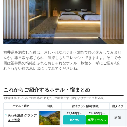
福井県を満喫した後は、おしゃれなホテル・旅館でひと休みしてみませ
んか。非日常を感じられ、気持ちもリフレッシュできますよ。そこで今
回は福井県の情緒あふれるおしゃれなホテル・旅館を一挙にご紹介♪忘
れられない旅の思い出にしてみてくださいね。
これからご紹介するホテル・宿まとめ
※参考価格は1泊2名ご利用時の1名あたりの金額です（税およびサービス料込み）
ホテル・宿名
写真
宿泊プラン(参考価格)
宿タイプ
29,148円〜
24,200円〜
1.
あわら温泉 グランデ
旅館
ィア芳泉
icotto
楽天トラベル