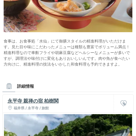
食事は、お食事処「水仙」にて御膳スタイルの精進料理がいただけま
す。見た目や味にこだわったメニューは種類も豊富でボリューム満点！
精進料理なので車麩フライや胡麻豆腐などヘルシーなメニューが多いで
すが、調理法や味付けに変化もありおいしいんです。肉や魚が食べたい
方向けに、精進料理の技法をいかした和食料理も予約できますよ。
詳細情報
永平寺 親禅の宿 柏樹関
福井県 / 永平寺 / 旅館