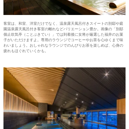
客室は、和室、洋室だけでなく、温泉露天風呂付きスイートの別邸や庭
園温泉露天風呂付き客室の離れなどバリエーション豊か。画像の「別邸
個止吹気亭（ことぶきてい）」では到着後に女将が厳選した福井のお菓
子がいただけますよ。専用のラウンジでコーヒーやお茶を心ゆくまで味
わいましょう。おしゃれなラウンジでのんびりお茶を楽しめば、心身の
疲れもほぐれていくかも。