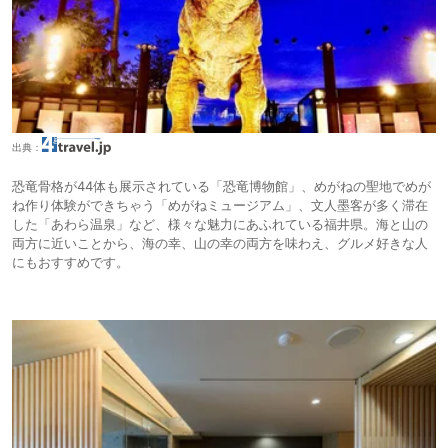
出典：
恐竜骨格が44体も展示されている「恐竜博物館」、めがねの聖地でめが
ね作り体験ができちゃう「めがねミュージアム」、文人墨客が多く滞在
した「あわら温泉」など、様々な魅力にあふれている福井県。海と山の
両方に近いことから、海の幸、山の幸の両方を味わえ、グルメ好きな人
にもおすすめです。