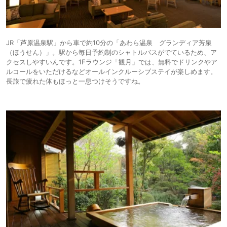
JR「芦原温泉駅」から車で約10分の「あわら温泉 グランディア芳泉
（ほうせん）」。駅から毎日予約制のシャトルバスがでているため、ア
クセスしやすいんです。1Fラウンジ「観月」では、無料でドリンクやア
ルコールをいただけるなどオールインクルーシブステイが楽しめます。
長旅で疲れた体もほっと一息つけそうですね。