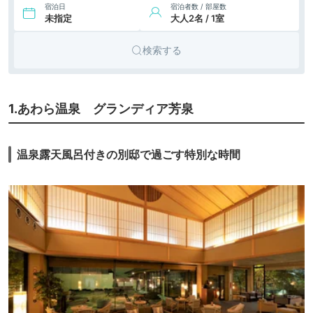
んぴあ
宿泊日
宿泊者数 / 部屋数
未指定
大人2名 / 1室
8,816円〜
8,800円〜
10.
リゾート
三国オーシャンリ
ゾート&ホテル
icotto
楽天トラベル
ホテル
検索する
1.あわら温泉 グランディア芳泉
温泉露天風呂付きの別邸で過ごす特別な時間