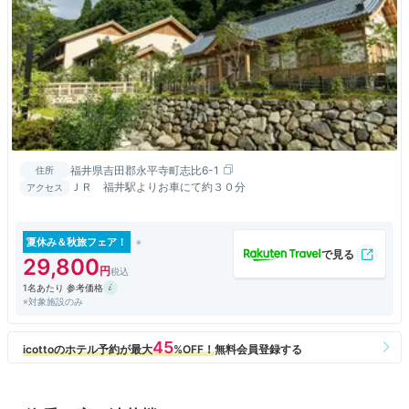
福井県吉田郡永平寺町志比6-1
住所
ＪＲ 福井駅よりお車にて約３０分
アクセス
夏休み＆秋旅フェア！
29,800
1名あたり 参考価格
※対象施設のみ