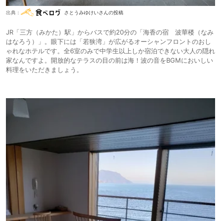
出典：
さとうみゆけいさんの投稿
JR「三方（みかた）駅」からバスで約20分の「海香の宿 波華楼（なみ
はなろう）」。眼下には「若狭湾」が広がるオーシャンフロントのおし
ゃれなホテルです。全6室のみで中学生以上しか宿泊できない大人の隠れ
家なんですよ。開放的なテラスの目の前は海！波の音をBGMにおいしい
料理をいただきましょう。