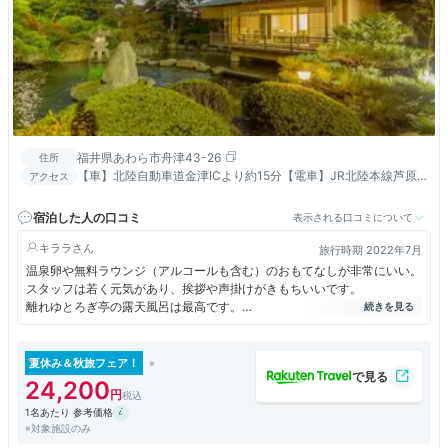
福井県あわら市舟津43-26
住所
【車】北陸自動車道金津ICより約15分【電車】JR北陸本線芦原
アクセス
温泉駅より車で約10分【航空機】小松空港より車で約50分
宿泊した人の口コミ
表示される口コミについて
キララ
旅行時期 2022年7月
温泉卵や無料ラウンジ（アルコールも含む）のおもてなしが非常にいい。
スタッフは若く元気があり、挨拶や声掛けがきもちいいです。
離れゆとろぎ亭の露天風呂は最高です。
次回は、最高級の「個止吹気亭]に是非宿泊したいです。
夏休み＆秋旅フェア！
24,200
1名あたり 参考価格
※対象施設のみ