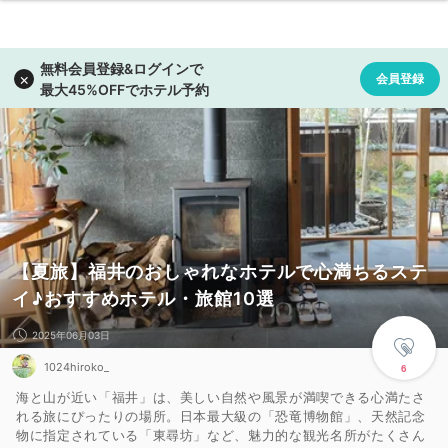
【夏旅】福井のおしゃれなホテルで心満ちるステ
イ♪おすすめホテル・旅館10選
2025年06月03日
1024hiroko_
6
海と山が近い「福井」は、美しい自然や風景が満喫できる心満たさ
れる旅にぴったりの場所。日本最大級の「恐竜博物館」、天然記念
物に指定されている「東尋坊」など、魅力的な観光名所がたくさん