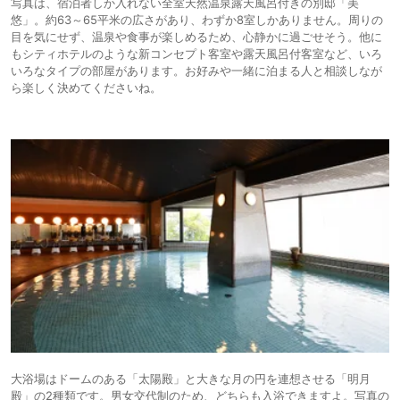
写真は、宿泊者しか入れない全室天然温泉露天風呂付きの別邸「美
悠」。約63～65平米の広さがあり、わずか8室しかありません。周りの
目を気にせず、温泉や食事が楽しめるため、心静かに過ごせそう。他に
もシティホテルのような新コンセプト客室や露天風呂付客室など、いろ
いろなタイプの部屋があります。お好みや一緒に泊まる人と相談しなが
ら楽しく決めてくださいね。
大浴場はドームのある「太陽殿」と大きな月の円を連想させる「明月
殿」の2種類です。男女交代制のため、どちらも入浴できますよ。写真の