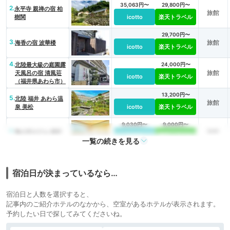
35,063円〜
29,800円〜
2.
永平寺 親禅の宿 柏
旅館
樹関
icotto
楽天トラベル
29,700円〜
3.
旅館
海香の宿 波華楼
icotto
楽天トラベル
4.
北陸最大級の庭園露
24,000円〜
旅館
天風呂の宿 清風荘
icotto
楽天トラベル
（福井県あわら市）
13,200円〜
5.
北陸 福井 あわら温
旅館
泉 美松
icotto
楽天トラベル
9,030円〜
9,000円〜
6.
旅館
亀の井ホテル 福井
icotto
楽天トラベル
一覧の続きを見る
7,966円〜
5,300円〜
7.
ビジネス
ホテル リバージュ
アケボノ
icotto
楽天トラベル
ホテル
宿泊日が決まっているなら…
8.
気兼ねなく、心地よ
20,600円〜
旅館
く あわら温泉 ホテ
宿泊日と人数を選択すると、
icotto
楽天トラベル
ル八木
記事内のご紹介ホテルのなかから、空室があるホテルが表示されます。
予約したい日で探してみてくださいね。
9.
オーシャンリゾート
8,900円〜
リゾート
ホテル＆スパ うみ
icotto
楽天トラベル
ホテル