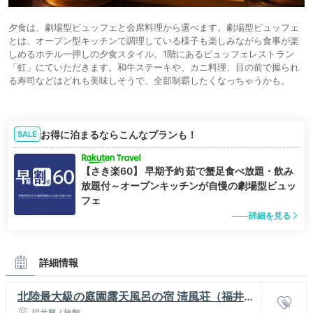
夕食は、劇場型ビュッフェと会席料理から選べます。劇場型ビュッフェ
とは、オープン型キッチンで調理している様子も楽しみながら食事が楽
しめるホテル一押しの夕食スタイル。1階にあるビュッフェレストラン
「虹」にていただきます。和牛ステーキや、カニ料理、目の前で握られ
る寿司などはどれも美味しそうで、全部制覇したくなっちゃうかも。
お得に泊まるならこんなプランも！
SALE
【さき楽60】 早期予約 茹で蟹足食べ放題・飲み
放題付～オープンキッチンが自慢の劇場型ビュッ
フェ
詳細を見る
詳細情報
北陸最大級の庭園露天風呂の宿 清風荘（福井県
福井県 / 旅館