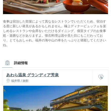
食事は宿泊した部屋によって異なるレストランでいただくため、宿泊す
る度に新しい発見があるかもしれません。極上ディナービュッフェを楽
しめるレストランや会席をいただけるダイニング、個室タイプのお食事
処・遊膳などがありますよ。懐石料理は器や見た目にもこだわってお
り、とてもおしゃれ。福井の海や山の幸をたっぷりと堪能してください
ね。
詳細情報
あわら温泉 グランディア芳泉
福井県 / 旅館