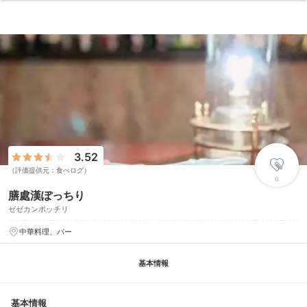
3.52
（評価提供元：食べログ）
0
膳處漢ぽっちり
ゼゼカンポッチリ
中華料理、バー
基本情報
基本情報