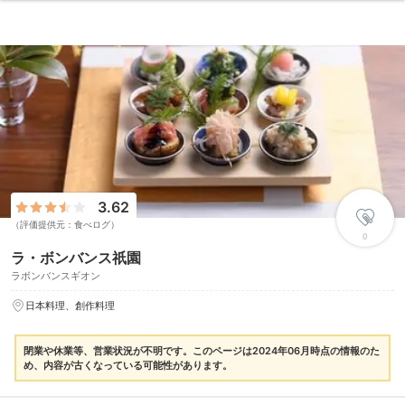
3.62
（評価提供元：食べログ）
0
ラ・ボンバンス祇園
ラボンバンスギオン
日本料理、創作料理
閉業や休業等、営業状況が不明です。このページは2024年06月時点の情報のた
め、内容が古くなっている可能性があります。