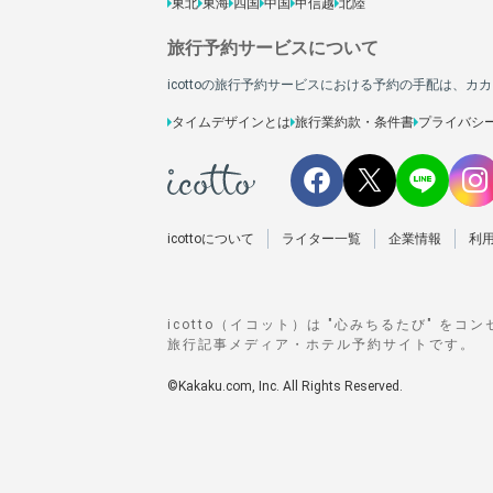
東北
東海
四国
中国
甲信越
北陸
旅行予約サービスについて
icottoの旅行予約サービスにおける予約の手配は、
タイムデザインとは
旅行業約款・条件書
プライバシ
icottoについて
ライター一覧
企業情報
利
icotto（イコット）は "心みちるたび" をコ
旅行記事メディア・ホテル予約サイトです。
©Kakaku.com, Inc. All Rights Reserved.