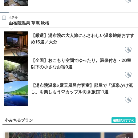
ホテル
由布院温泉 草庵 秋桜
【厳選】湯布院の大人旅にふさわしい温泉旅館おすす
め15選／大分
【全国】おこもり空間でゆったり。温泉付き・20室
以下の小さなお宿9選
【湯布院温泉×露天風呂付客室】部屋で「源泉かけ流
し」を楽しもう♡カップル向き旅館11選
心みちるプラン
編集部おすすめ