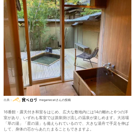
出典：
meganecatさんの投稿
16番館・露天付き和室をはじめ、広大な敷地内には14の離れと6つの洋
室があり、いずれも客室では源泉掛け流しの温泉が楽しめます。大浴場
「草の湯」「星の湯」も備えられているので、大きな湯舟で手足を伸ば
して、身体の芯からあたたまることもできますよ。