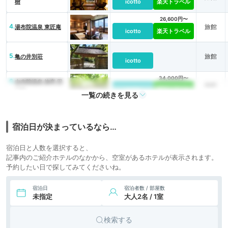
樹
icotto
楽天トラベル
26,600円〜
4.
旅館
湯布院温泉 東匠庵
icotto
楽天トラベル
5.
旅館
亀の井別荘
icotto
34,000円〜
6.
由布院温泉 旅亭 田
旅館
乃倉
icotto
楽天トラベル
一覧の続きを見る
14,900円〜
7.
霧島美人の湯 優湯
旅館
庵（ゆうゆあん）
icotto
楽天トラベル
宿泊日が決まっているなら…
30,000円〜
8.
天ヶ瀬温泉 山荘 天
旅館
宿泊日と人数を選択すると、
水
icotto
楽天トラベル
記事内のご紹介ホテルのなかから、空室があるホテルが表示されます。
予約したい日で探してみてくださいね。
13,200円〜
9.
原鶴温泉 ほどあい
旅館
の宿 六峰舘
icotto
楽天トラベル
宿泊日
宿泊者数 / 部屋数
未指定
大人2名 / 1室
14,000円〜
10.
嬉野温泉 茶心の宿
旅館
和楽園
icotto
楽天トラベル
検索する
24,200円〜