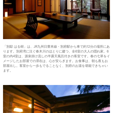
「別邸 はる樹」は、JR九州日豊本線・別府駅から車で約12分の場所にあ
ります。別府湾に注ぐ春木川のほとりに建つ、全6室の大人の隠れ家。6
室の内4室は、源泉掛け流しの半露天風呂付きの客室です。春の七草をイ
メージしたお部屋での滞在は、心が安らぎます。お食事は、朝も夜もお
部屋出し。客室から一歩もでることなく、別府のお湯を堪能できちゃい
ます。