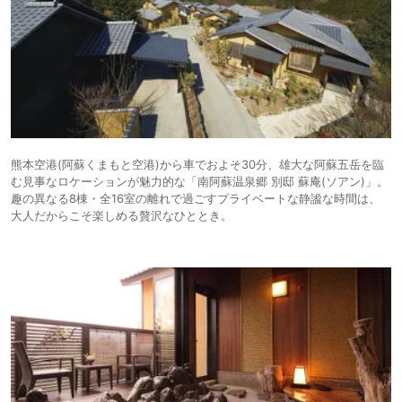
熊本空港(阿蘇くまもと空港)から車でおよそ30分、雄大な阿蘇五岳を臨
む見事なロケーションが魅力的な「南阿蘇温泉郷 別邸 蘇庵(ソアン)」。
趣の異なる8棟・全16室の離れで過ごすプライベートな静謐な時間は、
大人だからこそ楽しめる贅沢なひととき。