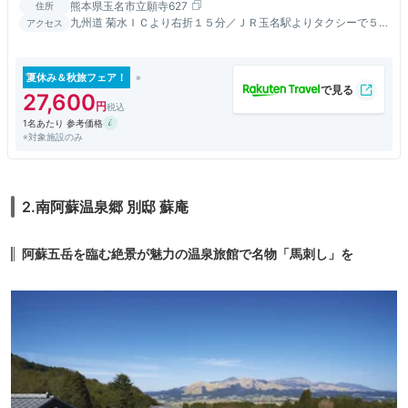
熊本県玉名市立願寺627
住所
九州道 菊水ＩＣより右折１５分／ＪＲ玉名駅よりタクシーで５
アクセス
分／ＪＲ新玉名駅（新幹線）よりタクシーで７分
夏休み＆秋旅フェア！
27,600
1名あたり 参考価格
※対象施設のみ
2.南阿蘇温泉郷 別邸 蘇庵
阿蘇五岳を臨む絶景が魅力の温泉旅館で名物「馬刺し」を