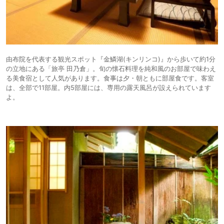
由布院を代表する観光スポット『金鱗湖(キンリンコ)』から歩いて約1分
の立地にある「旅亭 田乃倉」。旬の懐石料理を純和風のお部屋で味わえ
る美食宿として人気があります。食事は夕・朝ともに部屋食です。客室
は、全部で11部屋。内5部屋には、専用の露天風呂が設えられています
よ。