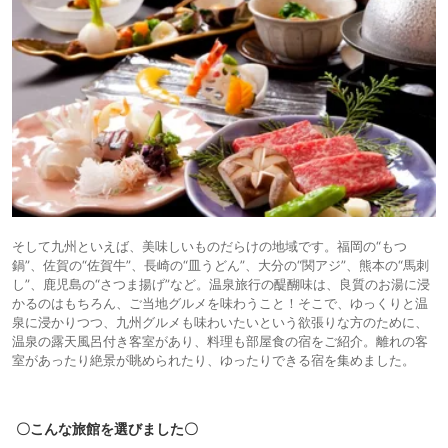
そして九州といえば、美味しいものだらけの地域です。福岡の“もつ
鍋”、佐賀の“佐賀牛”、長崎の“皿うどん”、大分の“関アジ”、熊本の“馬刺
し”、鹿児島の“さつま揚げ”など。温泉旅行の醍醐味は、良質のお湯に浸
かるのはもちろん、ご当地グルメを味わうこと！そこで、ゆっくりと温
泉に浸かりつつ、九州グルメも味わいたいという欲張りな方のために、
温泉の露天風呂付き客室があり、料理も部屋食の宿をご紹介。離れの客
室があったり絶景が眺められたり、ゆったりできる宿を集めました。
〇こんな旅館を選びました〇