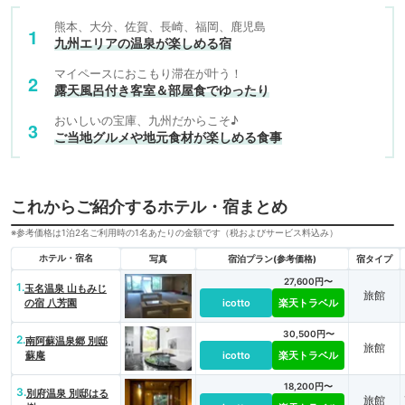
熊本、大分、佐賀、長崎、福岡、鹿児島
九州エリアの温泉が楽しめる宿
マイペースにおこもり滞在が叶う！
露天風呂付き客室＆部屋食でゆったり
おいしいの宝庫、九州だからこそ♪
ご当地グルメや地元食材が楽しめる食事
これからご紹介するホテル・宿まとめ
※参考価格は1泊2名ご利用時の1名あたりの金額です（税およびサービス料込み）
ホテル・宿名
写真
宿泊プラン(参考価格)
宿タイプ
27,600円〜
1.
玉名温泉 山もみじ
旅館
の宿 八芳園
icotto
楽天トラベル
30,500円〜
2.
南阿蘇温泉郷 別邸
旅館
蘇庵
icotto
楽天トラベル
18,200円〜
3.
別府温泉 別邸はる
旅館