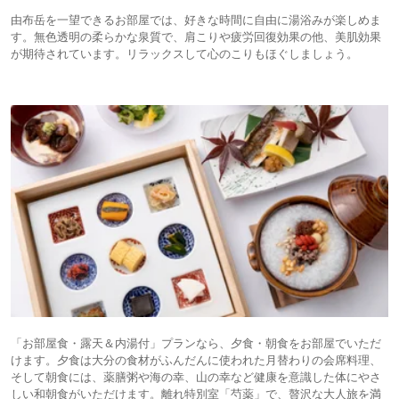
由布岳を一望できるお部屋では、好きな時間に自由に湯浴みが楽しめま
す。無色透明の柔らかな泉質で、肩こりや疲労回復効果の他、美肌効果
が期待されています。リラックスして心のこりもほぐしましょう。
「お部屋食・露天＆内湯付」プランなら、夕食・朝食をお部屋でいただ
けます。夕食は大分の食材がふんだんに使われた月替わりの会席料理、
そして朝食には、薬膳粥や海の幸、山の幸など健康を意識した体にやさ
しい和朝食がいただけます。離れ特別室「芍薬」で、贅沢な大人旅を満