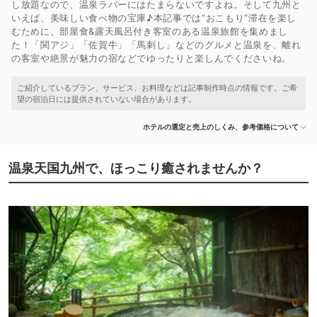
し放題なので、温泉ラバーにはたまらないですよね。そして九州と
いえば、美味しい食べ物の宝庫♪本記事では“おこもり”滞在を楽し
むために、部屋食&露天風呂付き客室のある温泉旅館を集めまし
た！「関アジ」「佐賀牛」「馬刺し」などのグルメと温泉を、離れ
の客室や絶景が魅力の宿などでゆったりと楽しんでくださいね。
ホテルの選定と売上のしくみ、参考価格について
温泉天国九州で、ほっこり癒されませんか？