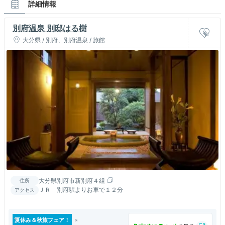
詳細情報
別府温泉 別邸はる樹
大分県 / 別府、別府温泉 / 旅館
大分県別府市新別府４組
住所
ＪＲ 別府駅よりお車で１２分
アクセス
夏休み＆秋旅フェア！