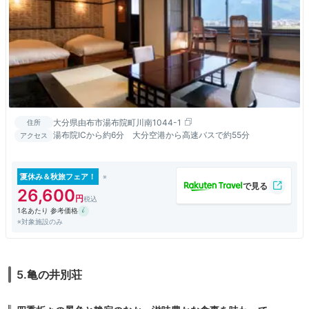
大分県由布市湯布院町川南1044-1
住所
湯布院ICから約6分 大分空港から高速バスで約55分
アクセス
夏休み＆秋旅フェア！
26,600
1名あたり 参考価格
※対象施設のみ
5.亀の井別荘