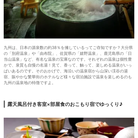
九州は、日本の源泉数の約38％を擁しているってご存知ですか？大分県
の「別府温泉」や「由布院」、佐賀県の「嬉野温泉」、鹿児島県の「日
当山温泉」など、有名な温泉の宝庫なのです。それぞれの温泉は個性豊
かで、泉質も自慢の名湯！見て、香って、触って、楽しめる温泉がいっ
ぱいあるのです。そのおかげで、海沿いの温泉宿から山深い渓谷の湯
宿、賑やかな繁華街のホテルなど様々な宿泊施設で温泉を楽しめるのも
九州の温泉地の特徴ですよ。
露天風呂付き客室×部屋食のおこもり宿でゆっくり♪