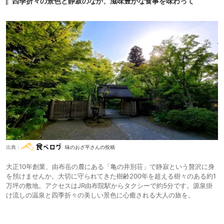
四季折々の景色と静寂のなか、滋味豊かな食事を味わって
出典：
味のおざ平さんの投稿
大正10年創業、由布岳の麓にある「亀の井別荘」で静寂という贅沢に身
を預けませんか。大切に守られてきた樹齢200年を超える樹々のある約1
万坪の敷地。アクセスはJR由布院駅からタクシーで約5分です。源泉掛
け流しの温泉と四季折々の美しい景色に心癒される大人の旅を。