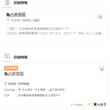
詳細情報
亀の井別荘
大分県 / 湯布院 / 旅館
大分県由布市湯布院町川上2633-1
住所
由布院駅/駅前バスセンターより タクシー（5分）もしくは徒歩
アクセス
（25分） 金鱗湖すぐ
詳細情報
1000
亀の井別荘
0
由布院 / 料理旅館
￥2,000～￥2,999
￥30,000～
平均予算
住所
大分県由布市湯布院町川上2633-1
データ提供