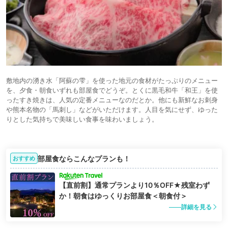
敷地内の湧き水「阿蘇の雫」を使った地元の食材がたっぷりのメニュー
を、夕食・朝食いずれも部屋食でどうぞ。とくに黒毛和牛「和王」を使
ったすき焼きは、人気の定番メニューなのだとか。他にも新鮮なお刺身
や熊本名物の「馬刺し」などがいただけます。人目を気にせず、ゆった
りとした気持ちで美味しい食事を味わいましょう。
部屋食ならこんなプランも！
おすすめ
【直前割】通常プランより10％OFF★残室わず
か！朝食はゆっくりお部屋食＜朝食付＞
詳細を見る