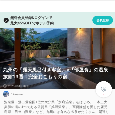
九州の「露天風呂付き客室」×「部屋食」の温泉
旅館13選｜完全おこもりの宿
2025年04月20日
12mame
4
源泉量・湧出量全国1位の大分県「別府温泉」をはじめ、日本三大
美肌の湯の1つである佐賀県「嬉野温泉」、西郷隆盛も愛した鹿児
島県「日当山温泉」など、九州には有名な温泉がたくさん。湯巡り