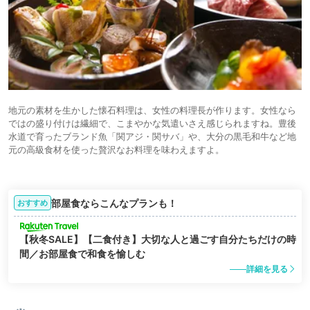
地元の素材を生かした懐石料理は、女性の料理長が作ります。女性なら
ではの盛り付けは繊細で、こまやかな気遣いさえ感じられますね。豊後
水道で育ったブランド魚「関アジ・関サバ」や、大分の黒毛和牛など地
元の高級食材を使った贅沢なお料理を味わえますよ。
部屋食ならこんなプランも！
おすすめ
【秋冬SALE】【二食付き】大切な人と過ごす自分たちだけの時
間／お部屋食で和食を愉しむ
詳細を見る