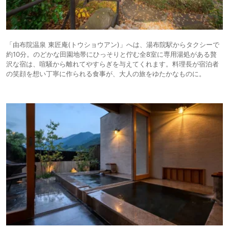
「由布院温泉 東匠庵(トウショウアン)」へは、湯布院駅からタクシーで
約10分。のどかな田園地帯にひっそりと佇む全8室に専用湯処がある贅
沢な宿は、喧騒から離れてやすらぎを与えてくれます。料理長が宿泊者
の笑顔を想い丁寧に作られる食事が、大人の旅をゆたかなものに。