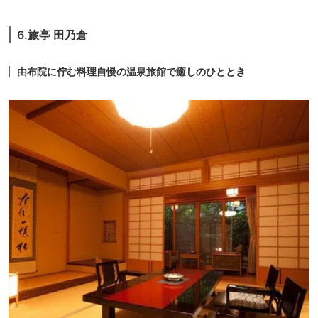
6.旅亭 田乃倉
由布院に佇む料理自慢の温泉旅館で癒しのひととき