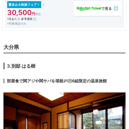
夏休み＆秋旅フェア！
30,500
1名あたり 参考価格
※対象施設のみ
大分県
3.別邸 はる樹
部屋食で関アジや関サバを堪能♪1日6組限定の温泉旅館