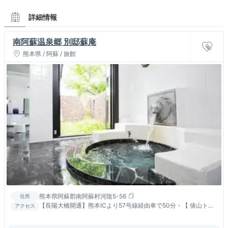
詳細情報
南阿蘇温泉郷 別邸蘇庵
熊本県 / 阿蘇 / 旅館
熊本県阿蘇郡南阿蘇村河陰5-56
住所
【長陽大橋開通】熊本ICより57号線経由車で50分・【 俵山トン
アクセス
ネル経由】 熊本空港より車で約30分