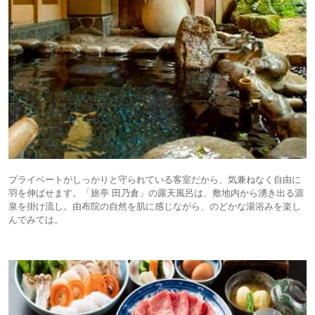
プライベートがしっかりと守られている客室だから、気兼ねなく自由に
羽を伸ばせます。「旅亭 田乃倉」の露天風呂は、敷地内から湧き出る源
泉を掛け流し。由布院の自然を肌に感じながら、のどかな湯浴みを楽し
んでみては。