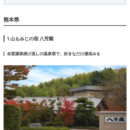
11.
武雄温泉 懐石宿 扇
旅館
屋
icotto
楽天トラベル
12,600円〜
12.
嬉野温泉 旅館大村
熊本県
旅館
屋
icotto
楽天トラベル
85,700円〜
13.
旅亭 半水盧 by 温
旅館
1.山もみじの宿 八芳園
故知新
icotto
楽天トラベル
全室源泉掛け流しの温泉宿で、好きなだけ湯浴みを