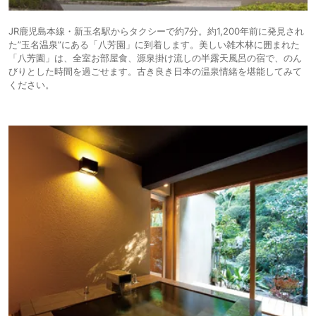
JR鹿児島本線・新玉名駅からタクシーで約7分。約1,200年前に発見され
た”玉名温泉”にある「八芳園」に到着します。美しい雑木林に囲まれた
「八芳園」は、全室お部屋食、源泉掛け流しの半露天風呂の宿で、のん
びりとした時間を過ごせます。古き良き日本の温泉情緒を堪能してみて
ください。