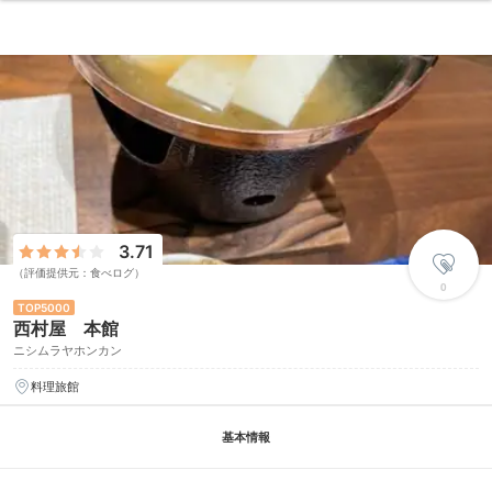
3.71
（評価提供元：食べログ）
0
5000
西村屋 本館
ニシムラヤホンカン
料理旅館
基本情報