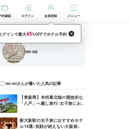
予約確認
ログイン
会員登録
メニュー
mi-mi
mi-miさんが書いた人気の記事
【青森県】本州最北端の開放的な
「八戸」へ癒し旅行♪女子旅にお
すす...
新大阪駅の女子旅におすすめホテ
ル14選♪笑顔が絶えない大阪旅