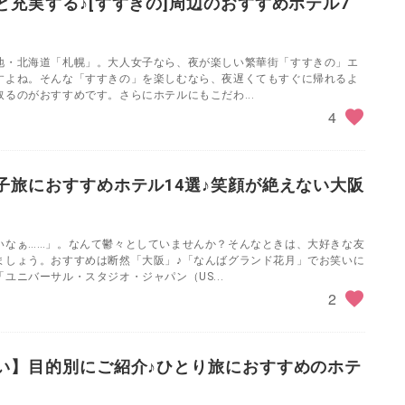
と充実する♪[すすきの]周辺のおすすめホテル7
地・北海道「札幌」。大人女子なら、夜が楽しい繁華街「すすきの」エ
すよね。そんな「すすきの」を楽しむなら、夜遅くてもすぐに帰れるよ
るのがおすすめです。さらにホテルにもこだわ...
4
子旅におすすめホテル14選♪笑顔が絶えない大阪
いなぁ……」。なんて鬱々としていませんか？そんなときは、大好きな友
ましょう。おすすめは断然「大阪」♪「なんばグランド花月」でお笑いに
ユニバーサル・スタジオ・ジャパン（US...
2
い】目的別にご紹介♪ひとり旅におすすめのホテ