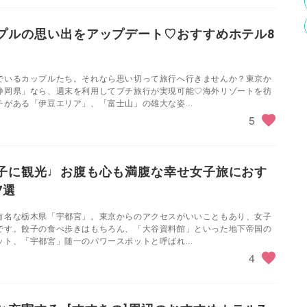
プルの思い出をアップデート♡おすすめホテル8
でいるカップルたち。それなら思い切って旅行へ行きませんか？東京か
静岡県」なら、週末を利用してプチ旅行が実現可能♡海外リゾートを彷
がある「伊豆エリア」、「富士山」の雄大な姿...
5
子に観光♩お腹も心も満腹な幸せ女子旅におす
7選
有名な栃木県「宇都宮」。東京からのアクセスがいいこともあり、女子
です。餃子の食べ歩きはもちろん、「大谷資料館」といった地下帝国の
ト、「宇都宮」随一のパワースポットと呼ばれ...
4