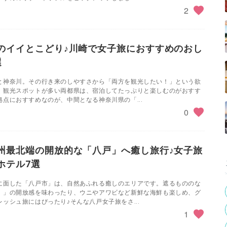
2
のイイとこどり♪川崎で女子旅におすすめのおし
選
と神奈川。その行き来のしやすさから「両方を観光したい！」という欲
。観光スポットが多い両都県は、宿泊してたっぷりと楽しむのがおすす
点におすすめなのが、中間となる神奈川県の「...
0
州最北端の開放的な「八戸」へ癒し旅行♪女子旅
ホテル7選
に面した「八戸市」は、自然あふれる癒しのエリアです。遮るもののな
）」の開放感を味わったり、ウニやアワビなど新鮮な海鮮も楽しめ、グ
ッシュ旅にはぴったり♪そんな八戸女子旅をさ...
1