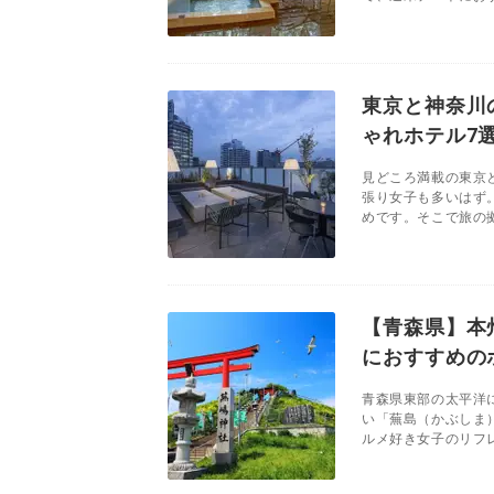
東京と神奈川
ゃれホテル7
見どころ満載の東京
張り女子も多いはず
めです。そこで旅の拠
【青森県】本
におすすめの
青森県東部の太平洋
い「蕪島（かぶしま
ルメ好き女子のリフレ