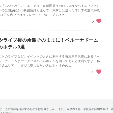
る「みなとみらい」エリアは、首都圏屈指のおしゃれなベイエリアとし
いのに開放的かつ異国情緒も漂って、東京とは違った非日常の空気が流
1日を過ごせばリフレッシュでき、 プチひと...
5
やライブ後の余韻そのままに！ベルーナドーム
めホテル9選
ストのライブなど、イベントのときに利用する埼玉県所沢市にある「ベ
ルーナドームまでアクセスのいいホテルを知っておくと便利ですよ。移
辺エリア」、遊びも楽しみたい方におすすめの...
1