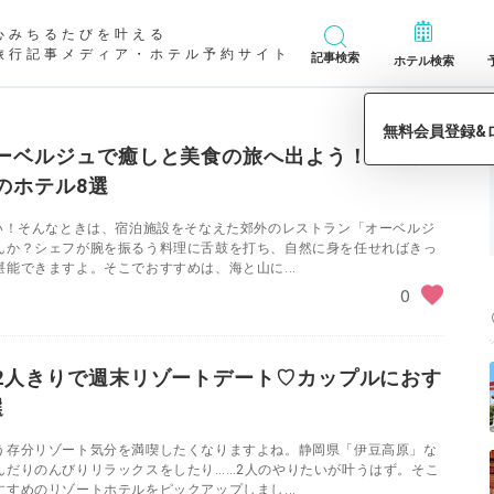
心みちるたびを叶える
旅行記事メディア・ホテル予約サイト
記事検索
ホテル検索
ーベルジュで癒しと美食の旅へ出よう！カップ
のホテル8選
たい！そんなときは、宿泊施設をそなえた郊外のレストラン「オーベルジ
んか？シェフが腕を振るう料理に舌鼓を打ち、自然に身を任せればきっ
能できますよ。そこでおすすめは、海と山に...
0
2人きりで週末リゾートデート♡カップルにおす
選
う存分リゾート気分を満喫したくなりますよね。静岡県「伊豆高原」な
んだりのんびりリラックスをしたり……2人のやりたいが叶うはず。そこ
すめのリゾートホテルをピックアップしまし...