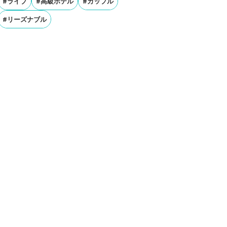
#ライブ
#高級ホテル
#カップル
#リーズナブル