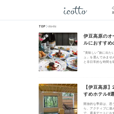
TOP
mi-mi
伊豆高原のオ
ルにおすすめ
“美味しい”旅に出
ュ」を選んでみませ
と非日常的な時間を堪
【伊豆高原】
すめホテル8
開放的な季節は、思
ら、アクティブに遊
で、週末デートにおす