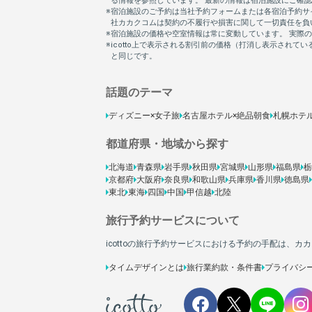
話題のテーマ
ディズニー×女子旅
名古屋ホテル×絶品朝食
札幌ホテ
都道府県・地域から探す
北海道
青森県
岩手県
秋田県
宮城県
山形県
福島県
栃
京都府
大阪府
奈良県
和歌山県
兵庫県
香川県
徳島県
東北
東海
四国
中国
甲信越
北陸
旅行予約サービスについて
icottoの旅行予約サービスにおける予約の手配は、
タイムデザインとは
旅行業約款・条件書
プライバシ