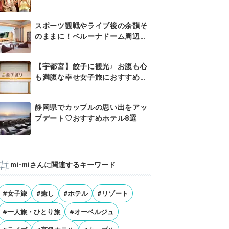
を！
スポーツ観戦やライブ後の余韻そ
のままに！ベルーナドーム周辺の
おす...
【宇都宮】餃子に観光♩お腹も心
も満腹な幸せ女子旅におすすめの
ホテル7選
静岡県でカップルの思い出をアッ
プデート♡おすすめホテル8選
mi-miさんに関連するキーワード
#女子旅
#癒し
#ホテル
#リゾート
#一人旅・ひとり旅
#オーベルジュ