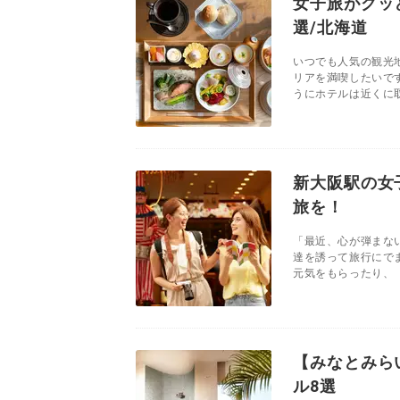
女子旅がグッ
選/北海道
いつでも人気の観光
リアを満喫したいで
うにホテルは近くに取
新大阪駅の女
旅を！
「最近、心が弾まな
達を誘って旅行にで
元気をもらったり、「
【みなとみら
ル8選