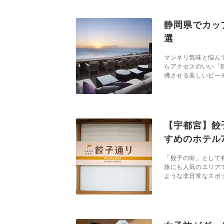
静岡県でカッ
選
マンネリ気味と悩ん
らアクセスのいい「
彿させる美しいビーチ
【宇都宮】餃
すめのホテル
「餃子の街」として
旅にも人気のエリア
ような非日常なスポッ