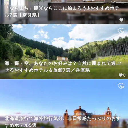
「ならまち」観光ならここに泊まろう♪おすすめホテ
ル7選【奈良県】
1
海・森・空、あなたのお好みは？自然に囲まれて過ご
せるおすすめホテル＆旅館7選／兵庫県
0
北海道旅行で海外旅行気分♩非日常感たっぷりのおす
すめホテル5選