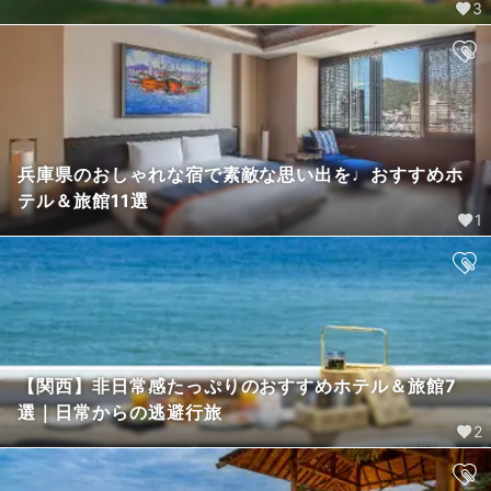
3
兵庫県のおしゃれな宿で素敵な思い出を♩おすすめホ
テル＆旅館11選
1
【関西】非日常感たっぷりのおすすめホテル＆旅館7
選｜日常からの逃避行旅
2