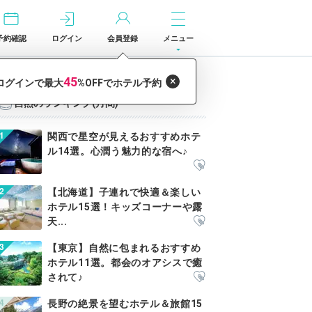
予約確認
ログイン
会員登録
メニュー
自然のランキング(月間)
関西で星空が見えるおすすめホテ
ル14選。心潤う魅力的な宿へ♪
【北海道】子連れで快適＆楽しい
ホテル15選！キッズコーナーや露
天...
【東京】自然に包まれるおすすめ
ホテル11選。都会のオアシスで癒
されて♪
長野の絶景を望むホテル＆旅館15