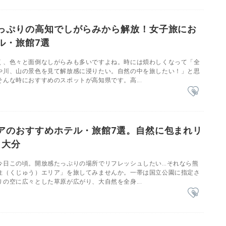
っぷりの高知でしがらみから解放！女子旅にお
ル・旅館7選
く、色々と面倒なしがらみも多いですよね。時には煩わしくなって「全
や川、山の景色を見て解放感に浸りたい。自然の中を旅したい！」と思
んな時におすすめのスポットが高知県です。高...
アのおすすめホテル・旅館7選。自然に包まれリ
／大分
今日この頃。開放感たっぷりの場所でリフレッシュしたい…それなら熊
住（くじゅう）エリア」を旅してみませんか。一帯は国立公園に指定さ
の空に広々とした草原が広がり、大自然を全身...