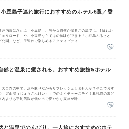
♪小豆島子連れ旅行におすすめのホテル6選／香
瀬戸内海に浮かぶ「小豆島」。豊かな自然が残るこの島では、1日2回引
ジェルロード」や、小豆島ならではの体験ができる「小豆島ふるさと
公園」など、子連れで楽しめるアクティビティ...
自然と温泉に癒される。おすすめ旅館&ホテル
。大自然の中で、涼を取りながらリフレッシュしませんか？そこでおす
の「定山渓（じょうざんけい）」でのネイチャーステイ！札幌市のほど
内よりも平均気温が低いので爽やかな夏旅が叶...
然と温泉でのんびり。一人旅におすすめのホテ