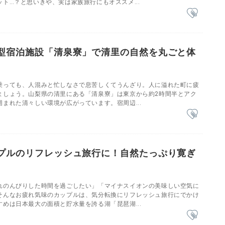
ト…？と思いきや、実は家族旅行にもオススメ...
型宿泊施設「清泉寮」で清里の自然を丸ごと体
乗っても、人混みと忙しなさで息苦しくてうんざり。人に溢れた町に疲
ましょう。山梨県の清里にある「清泉寮」は東京から約2時間半とアク
まれた清々しい環境が広がっています。宿周辺...
プルのリフレッシュ旅行に！自然たっぷり寛ぎ
れのんびりした時間を過ごしたい」「マイナスイオンの美味しい空気に
そんなお疲れ気味のカップルは、気分転換にリフレッシュ旅行にでかけ
めは日本最大の面積と貯水量を誇る湖「琵琶湖...