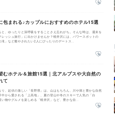
に包まれる♪カップルにおすすめのホテル15選
ると、ゆったりと深呼吸をすることさえ忘れがち。そんな時は、週末を
フレッシュ旅行」に出かけませんか？軽井沢には、パワースポットの
滝」など癒やされたい2人にぴったりのデートス...
望むホテル＆旅館15選｜北アルプスや大自然の
れて
なり、起伏の激しい「長野県」は、山はもちろん、川や湖と豊かな自然
界中から愛される「上高地」、夏の登山や冬のスキーで人気の「白
い物やグルメを楽しめる「軽井沢」など、豊かな自...