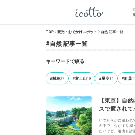
TOP
観光・おでかけスポット
自然 記事一覧
#自然 記事一覧
キーワードで絞る
27
19
14
1
#離島
#富士山
#星空
#紅葉
【東京】自然
スで癒されて
いつも何かに追われ
の中で、心がすり減
たいけど、遠出も計画