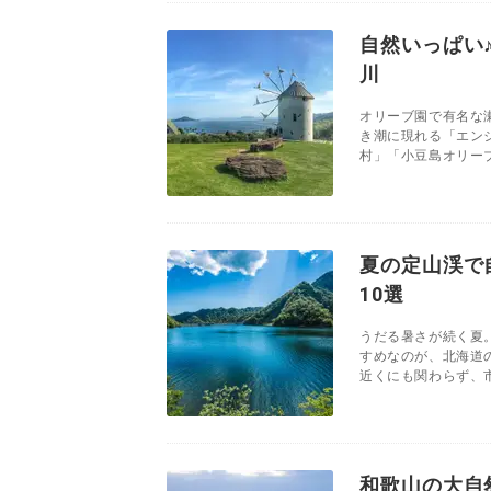
自然いっぱい
川
オリーブ園で有名な
き潮に現れる「エン
村」「小豆島オリーブ
夏の定山渓で
10選
うだる暑さが続く夏
すめなのが、北海道
近くにも関わらず、市
和歌山の大自