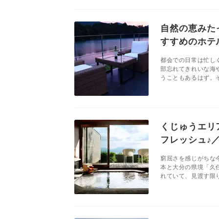
自然の恵みた
すすめのホテ
都会での日常は忙し
部忘れてきれいな海
うこともあるはず。そ
くじゅうエリ
フレッシュ♪
窮屈さを感じがちな
本と大分の県境「久
れていて、見渡す限り