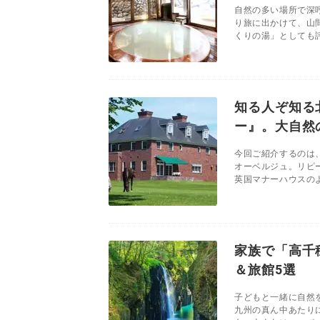
自然の多い場所で深
り旅に出かけて、山
くりの湯」としても評
知る人ぞ知る
ー』。大自然
今回ご紹介するのは
オーベルジュ。リピ
英国マナーハウスのよ
家族で「高千
＆旅館5選
子どもと一緒に自然
九州の真ん中あたり