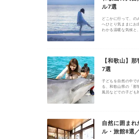
ル7選
どこかに行って、の
へひとり気ままにお
わかる温暖な気候と、
【和歌山】那
7選
子どもを自然の中で
る、和歌山県の「那
風呂などでの子ども対
自然に囲まれ
ル・旅館8選