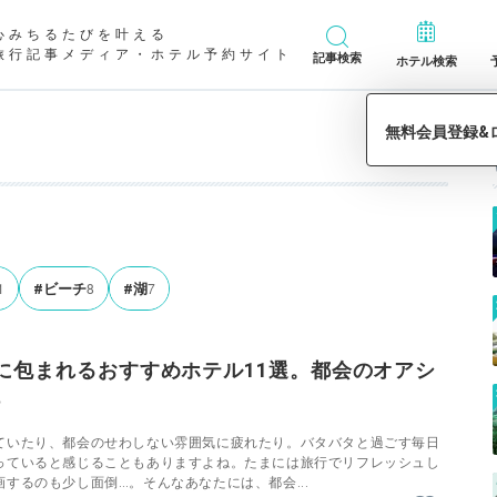
心みちるたびを叶える
旅行記事メディア・ホテル予約サイト
記事検索
ホテル検索
1
8
7
#ビーチ
#湖
に包まれるおすすめホテル11選。都会のオアシ
♪
ていたり、都会のせわしない雰囲気に疲れたり。バタバタと過ごす毎日
っていると感じることもありますよね。たまには旅行でリフレッシュし
するのも少し面倒…。そんなあなたには、都会...