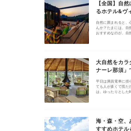
【全国】自然
るホテル&ヴ
自然に囲まれると、
んか？たまには、自
おすすめなのが、自然
大自然をカラ
ナーレ那須」
平日は満員電車に揺
ても人が多くて慌た
は、ゆったりとした時
海・森・空、
すすめホテル