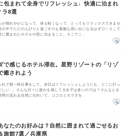
に包まれて全身でリフレッシュ♩快適に泊まれ
ィラ8選
心が晴れやかになって、体も軽くなって、とってもリラックスできませ
然の中でただのんびりと過ごすのも素敵な思い出になるはず◎！そこで
に囲まれたホテルや宿に泊まること。そこでこ...
ダで感じるホテル滞在。星野リゾートの「リゾ
で癒されよう
られて精一杯仕事をして。休日はリフレッシュしようにも、どこに行っ
だしい…。そんな日々に疲れを感じてる女子は多いのでは？そんなとき
間の流れる自然に出向いて、ココロとカラダを...
あなたのお好みは？自然に囲まれて過ごせるお
＆旅館7選／兵庫県