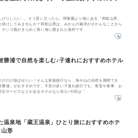
んびりしたい…。そう思い立ったら、関東圏より南にある「和歌山県」
出掛けしてみませんか？和歌山県は、みかんの栽培がさかんなことから
サンゴ礁がきらめく青い海に囲まれた場所です...
智勝浦で自然を楽しむ♪子連れにおすすめホテル
のびのび遊ばせたい！そんな家族旅行なら、海や山の自然を満喫でき
智勝浦」がおすすめです。不安の多い子連れ旅行でも、客室や食事、お
応サービスなどがあるホテルなら安心♪今回は「...
た温泉地「蔵王温泉」ひとり旅におすすめホテ
／山形