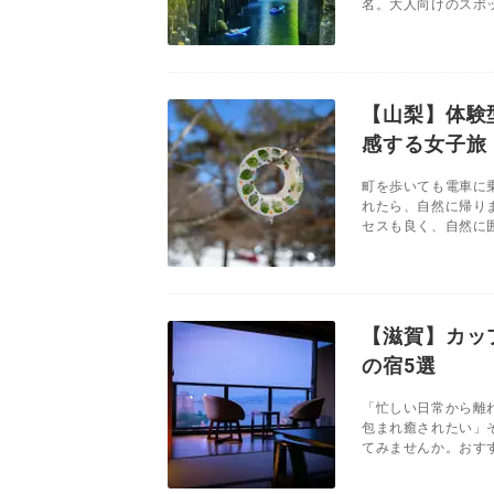
名。大人向けのスポッ
【山梨】体験
感する女子旅
町を歩いても電車に
れたら、自然に帰り
セスも良く、自然に囲
【滋賀】カッ
の宿5選
「忙しい日常から離
包まれ癒されたい」
てみませんか。おすす