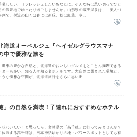
呼吸したい、リフレッシュしたいあなたに。そんな時は思い切ってひと
間の温泉地でゆったり過ごしませんか。山形県の蔵王温泉は、「美人づ
判で、付近の山々は春には新緑、秋は紅葉、冬...
北海道オーベルジュ『ヘイゼルグラウスマナ
の中で優雅な旅を
、道東の豊かな自然と、北海道のおいしいグルメをとことん満喫できる
ーターも多い、知る人ぞ知る名ホテルです。大自然に囲まれた環境と、
うな優雅な空間が、北海道旅行をさらに思い出...
穂」の自然を満喫！子連れにおすすめなホテル
を味わいたい！と思ったら、宮崎県の「高千穂」に行ってみませんか？
に位置する高千穂は、日本神話ゆかりの地・パワースポットとしても有