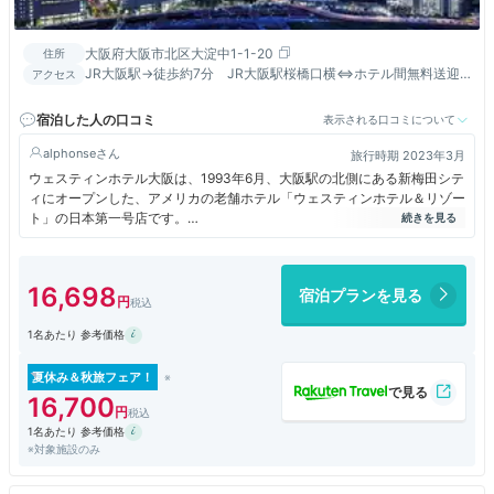
大阪府大阪市北区大淀中1-1-20
住所
JR大阪駅→徒歩約7分 JR大阪駅桜橋口横⇔ホテル間無料送迎
アクセス
バスが金土日祝のみ運行※変更の場合あり
宿泊した人の口コミ
表示される口コミについて
alphonse
旅行時期 2023年3月
ウェスティンホテル大阪は、1993年6月、大阪駅の北側にある新梅田シテ
ィにオープンした、アメリカの老舗ホテル「ウェスティンホテル＆リゾー
ト」の日本第一号店です。
「東洋と西洋の文化が華開いた安土桃山時代」をコンセプトにしたフロン
トロビーは、ヨーロピアンクラシックとジャパネスクの煌びやかな調和を
表現した空間が広がり、壁には「南蛮屏風図」が飾られ、天井にはバカラ
16,698
宿泊プランを見る
のシャンデリアが輝いています。
また、ヨーロピアンクラシック調で統一され客室は303室あり、26階か
1名あたり 参考価格
ら30階までの高層階はエグゼクティブクラブフロアになっています
夏休み＆秋旅フェア！
16,700
1名あたり 参考価格
※対象施設のみ