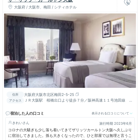
大阪府 / 大阪市、梅田 / シティホテル
大阪府大阪市北区梅田2-5-25
住所
ＪＲ大阪駅 桜橋出口より徒歩７分／阪神高速１１号池田線 出
アクセス
入り橋出口より約３分／梅田出口より約１０分
宿泊した人の口コミ
表示される口コミについて
きれい
旅行時期 2023年6月
コロナの大騒ぎも少し落ち着いてきてザリッツカールトン大阪へ久しぶり
に宿泊してきました。孫も大きくなったので、ひと部屋では無理と言うこ