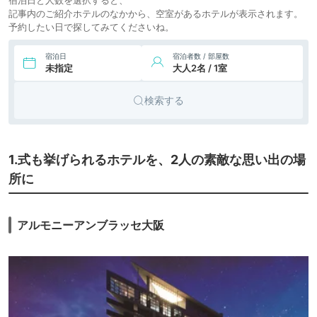
ル 大阪
icotto
楽天トラベル
テル
記事内のご紹介ホテルのなかから、空室があるホテルが表示されます。
予約したい日で探してみてくださいね。
11,070円〜
10,100円〜
9.
シティホ
ホテルニューオータ
ニ大阪
icotto
楽天トラベル
テル
宿泊日
宿泊者数 / 部屋数
未指定
大人2名 / 1室
7,945円〜
8,700円〜
10.
シティホ
ホテルモントレ グ
ラスミア大阪
icotto
楽天トラベル
テル
検索する
シティホ
11.
千里阪急ホテル
icotto
テル
1.式も挙げられるホテルを、2人の素敵な思い出の場
所に
アルモニーアンブラッセ大阪