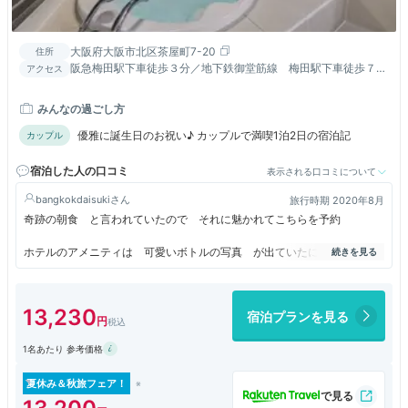
大阪府大阪市北区茶屋町7-20
住所
阪急梅田駅下車徒歩３分／地下鉄御堂筋線 梅田駅下車徒歩７分
アクセス
／ＪＲ 大阪駅下車徒歩１０分
みんなの過ごし方
優雅に誕生日のお祝い♪ カップルで満喫1泊2日の宿泊記
カップル
宿泊した人の口コミ
表示される口コミについて
bangkokdaisuki
旅行時期 2020年8月
奇跡の朝食 と言われていたので それに魅かれてこちらを予約
ホテルのアメニティは 可愛いボトルの写真 が出ていたにもかかわら
ず ＥＬＬＥでがっかり
聞いた所 そのボトルのはもう数がないとの事
だったら それは載せるべきではないでしょう
13,230
宿泊プランを見る
部屋まで女性が案内、丁寧にシャワーの使い方などを説明
1名あたり 参考価格
コンセントの場所もとてもわかりづらいので、説明なしには難しい事が後
からわかりました
夏休み＆秋旅フェア！
窓が大きく外のベランダに出れるのは最高に気持ちよく コロナの中 換