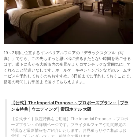
19～21階に位置するインペリアルフロアの「デラックスダブル（写
真）」でなら、この先もずっと思い出に残るまたとない時間を過ごせる
はず。眼下に広がる大阪市内の夜景がよりロマンチックな雰囲気にして
くれること間違いなしです。ホールケーキやシャンパンなどのルームサ
ービスを予約しておくのもおすすめ。3日前までに予約しておくことで、
指定の時間にお部屋まで届けてもらえますよ。
【公式】The Imperial Propose ～プロポーズプラン～ | プラ
ン＆特典 | ウエディング | 帝国ホテル 大阪
【公式サイト限定特典をご用意】The Imperial Propose ～プロポ
ーズプラン～の詳細ページです。ブライダルフェアや期間限定の
特典など最新情報をご紹介いたします。お見積もりやご相談はお
電話、ブライダルフェア、相談会で承ります。