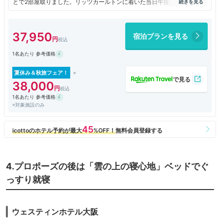
とで2部屋取りました。リッツカールトンに着いた当日午後2時半過ぎは
以前のコロナ前と同じでホテル利用のお客さんでいっぱいになっていまし
たこの時間帯と言うのにレストランは長い列がありました。私たちはクラ
ブフロアでチェックイン。楽しみにしていたアフタヌーンティーでお出迎
37,950
宿泊プランを見る
えして頂きました。お祝いのメッセージもいただきました。お部屋もとて
も素敵でリッツカールトン大阪を満喫してきました。
1名あたり 参考価格
夏休み＆秋旅フェア！
38,000
1名あたり 参考価格
※対象施設のみ
4.プロポーズの後は「雲の上の寝心地」ベッドでぐ
っすり就寝
ウェスティンホテル大阪