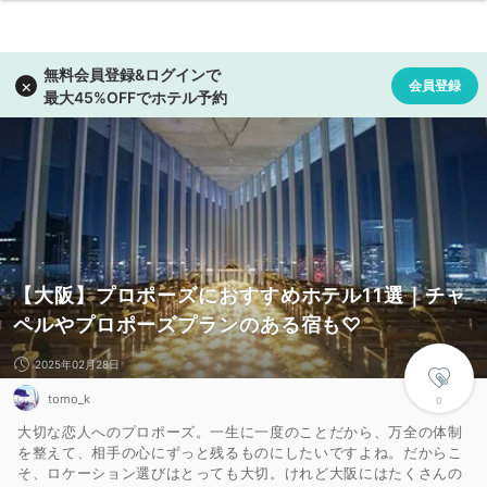
【大阪】プロポーズにおすすめホテル11選｜チャ
ペルやプロポーズプランのある宿も♡
2025年02月28日
tomo_k
0
大切な恋人へのプロポーズ。一生に一度のことだから、万全の体制
を整えて、相手の心にずっと残るものにしたいですよね。だからこ
そ、ロケーション選びはとっても大切。けれど大阪にはたくさんの