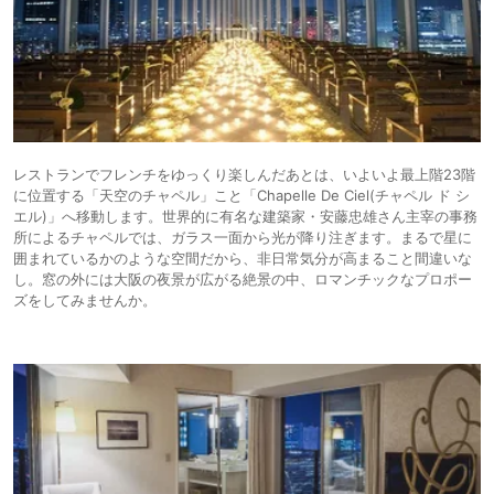
レストランでフレンチをゆっくり楽しんだあとは、いよいよ最上階23階
に位置する「天空のチャペル」こと「Chapelle De Ciel(チャペル ド シ
エル)」へ移動します。世界的に有名な建築家・安藤忠雄さん主宰の事務
所によるチャペルでは、ガラス一面から光が降り注ぎます。まるで星に
囲まれているかのような空間だから、非日常気分が高まること間違いな
し。窓の外には大阪の夜景が広がる絶景の中、ロマンチックなプロポー
ズをしてみませんか。