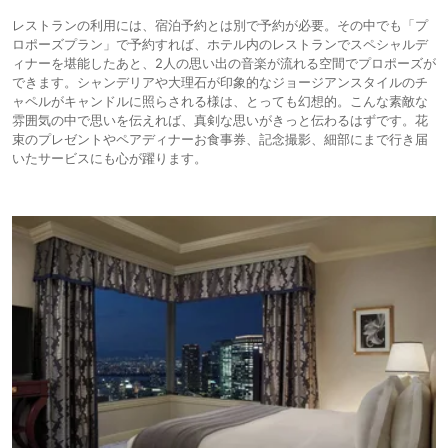
レストランの利用には、宿泊予約とは別で予約が必要。その中でも「プ
ロポーズプラン」で予約すれば、ホテル内のレストランでスペシャルデ
ィナーを堪能したあと、2人の思い出の音楽が流れる空間でプロポーズが
できます。シャンデリアや大理石が印象的なジョージアンスタイルのチ
ャペルがキャンドルに照らされる様は、とっても幻想的。こんな素敵な
雰囲気の中で思いを伝えれば、真剣な思いがきっと伝わるはずです。花
束のプレゼントやペアディナーお食事券、記念撮影、細部にまで行き届
いたサービスにも心が躍ります。