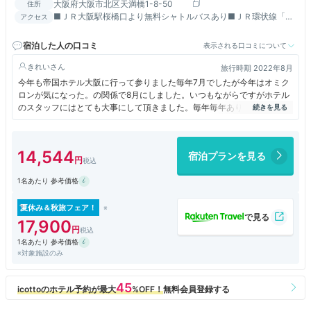
大阪府大阪市北区天満橋1-8-50
住所
■ＪＲ大阪駅桜橋口より無料シャトルバスあり■ＪＲ環状線「桜
アクセス
ノ宮駅」西出口より徒歩約５分
宿泊した人の口コミ
表示される口コミについて
きれい
旅行時期 2022年8月
今年も帝国ホテル大阪に行って参りました毎年7月でしたが今年はオミク
ロンが気になった。の関係で8月にしました。いつもながらですがホテル
のスタッフにはとても大事にして頂きました。毎年毎年ありがとうござい
ますと言われてちょっと上機嫌な気持ちになりました。
14,544
宿泊プランを見る
1名あたり 参考価格
夏休み＆秋旅フェア！
17,900
1名あたり 参考価格
※対象施設のみ