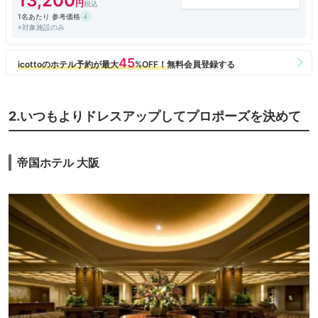
13,200
気ができるのが安心です
1名あたり 参考価格
※対象施設のみ
ただ、部屋は ラブホのラグジュアリー版というのが否めないのは、書き
物ができるテーブルがなかったこと、など 全体的に部屋はくらかったこ
ともあります
他にもタオルを掛ける場所がなく困りました
あと ベッドは気持ちよかったのですが クッションにいた虫に刺され
2.いつもよりドレスアップしてプロポーズを決めて
ものすごくかゆくなりました。 クッションカバーって洗っているのでし
ょうか？
奇跡の朝食に誘われましたが、そして窓が開くのもとても良いのですが、
帝国ホテル 大阪
虫のいるクッションで全てがパーになり 二度と泊まらないと思いまし
た。
カップル向きではあります
なお、入り口はわかりづらく ドアマンもいつもいませんでした