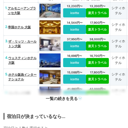
13,230円〜
13,200円〜
1.
シティホ
アルモニーアンブラ
ッセ大阪
icotto
楽天トラベル
テル
14,544円〜
17,900円〜
シティホ
2.
帝国ホテル 大阪
icotto
楽天トラベル
テル
37,950円〜
38,000円〜
3.
シティホ
ザ・リッツ・カール
トン大阪
icotto
楽天トラベル
テル
16,698円〜
16,700円〜
4.
シティホ
ウェスティンホテル
大阪
icotto
楽天トラベル
テル
15,088円〜
17,800円〜
5.
シティホ
ホテル阪急インター
ナショナル
icotto
楽天トラベル
テル
41,992円〜
42,000円〜
シティホ
6.
コンラッド大阪
icotto
楽天トラベル
テル
一覧の続きを見る
33,526円〜
33,500円〜
7.
シティホ
インターコンチネン
タルホテル大阪
icotto
楽天トラベル
テル
宿泊日が決まっているなら…
35,420円〜
35,400円〜
8.
シティホ
セント レジス ホテ
宿泊日と人数を選択すると、