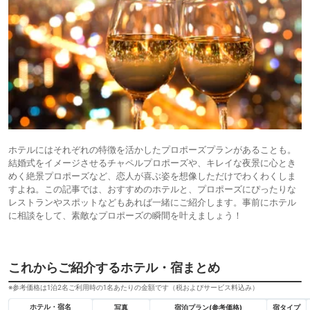
ホテルにはそれぞれの特徴を活かしたプロポーズプランがあることも。
結婚式をイメージさせるチャペルプロポーズや、キレイな夜景に心とき
めく絶景プロポーズなど、恋人が喜ぶ姿を想像しただけでわくわくしま
すよね。この記事では、おすすめのホテルと、プロポーズにぴったりな
レストランやスポットなどもあれば一緒にご紹介します。事前にホテル
に相談をして、素敵なプロポーズの瞬間を叶えましょう！
これからご紹介するホテル・宿まとめ
※参考価格は1泊2名ご利用時の1名あたりの金額です（税およびサービス料込み）
ホテル・宿名
写真
宿泊プラン(参考価格)
宿タイプ