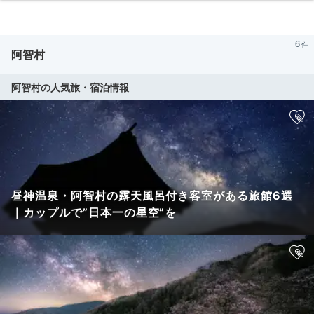
6
阿智村
阿智村の人気旅・宿泊情報
昼神温泉・阿智村の露天風呂付き客室がある旅館6選
｜カップルで”日本一の星空”を