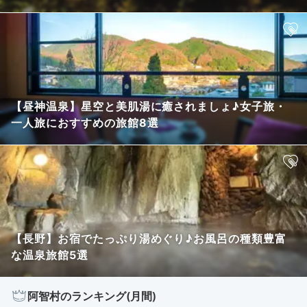
【昼神温泉】星空と美肌湯に癒されましょ♪女子旅・
一人旅におすすめの旅館8選
【長野】お宿でたっぷり湯めぐり♪お風呂の種類豊富
な温泉旅館5選
阿智村のランキング(月間)