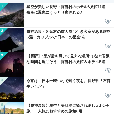
星空が美しい長野・阿智村のホテル&旅館11選。
夜空に温泉にうっとり癒される♪
昼神温泉・阿智村の露天風呂付き客室がある旅館
6選｜カップルで”日本一の星空”を
【長野】”星が最も輝いて見える場所”で彼と贅沢
な時間を過ごそう。阿智村の旅館＆ホテル5選
今宵は、日本一暗い村で輝く夜を。長野県「石苔
亭いしだ」
【昼神温泉】星空と美肌湯に癒されましょ♪女子
旅・一人旅におすすめの旅館8選