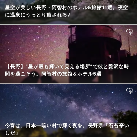
星空が美しい長野・阿智村のホテル&旅館11選。夜空
に温泉にうっとり癒される♪
【長野】”星が最も輝いて見える場所”で彼と贅沢な時
間を過ごそう。阿智村の旅館＆ホテル5選
今宵は、日本一暗い村で輝く夜を。長野県「石苔亭い
しだ」