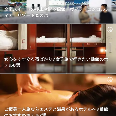
全室スイートの極上空間♡函館「ヴィラ・コンコルデ
ィア リゾート＆スパ」
女心をくすぐる宿ばかり♪女子旅で行きたい函館のホ
テル6選
ご褒美一人旅ならエステと温泉があるホテルへ♪函館
のおすすめホテル7選