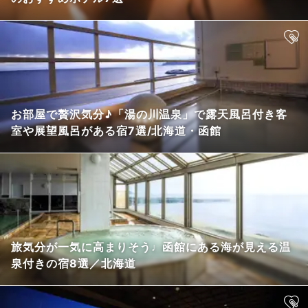
お部屋で贅沢気分♪「湯の川温泉」で露天風呂付き客
室や展望風呂がある宿7選/北海道・函館
旅気分が一気に高まりそう♩函館にある海が見える温
泉付きの宿8選／北海道