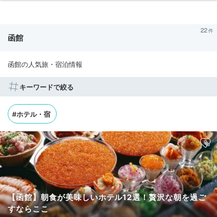
22
函館
函館の人気旅・宿泊情報
キーワードで絞る
#ホテル・宿
【函館】朝食が美味しいホテル12選！贅沢な朝を過ご
すならここ