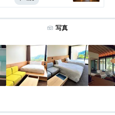
によって、椅子の仕様が違うのですが、今
事・ドリンク
4.5
バリアフリー
評価なし
それと廊下の床が目の粗いゴザ状で、素足
トランから選びますが、Casa Urola
違っていて、とても美味しくいただきまし
写真
どり着くまでがちょっと長いかな。浴場自
より温泉でないのが残念。VISON全体に平
一因でした。