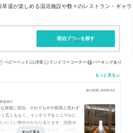
や薬草湯が楽しめる温浴施設や数々のレストラン・ギャラ
宿泊プランを探す
ベビーベッド
洋室
ランドリーコーナー
パーキングあり
もっと見る
旅行時期 2025年4月
家族旅行
ブルな旅籠に宿泊。それでもやや割高と思わず
なく広くもなく。インテリアをミニマルに
使いにくい部分がかなりあります。洗面ボ
かかったことのないほどの小ささ。この大