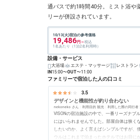
通バスで約1時間40分。ミスト浴
リーが併設されています。
10/13(火)宿泊の参考価格
19,486
1名あたり（1泊2名利用時）
設備・サービス
大浴場
エステ・マッサージ
レストラン
IN
15:00〜
OUT
〜11:00
ファミリーで宿泊した人の口コミ
3.5
デザインと機能性が釣り合わない
nekoneko
利用目的
観光
利用した際の同行者
VISONの宿泊施設の中で、一番リーズナ
にはいられませんでした。部屋自体は狭く
したいのか、よく言えばシンプルですが、
ウルはこれまで泊まったホテルではお目に