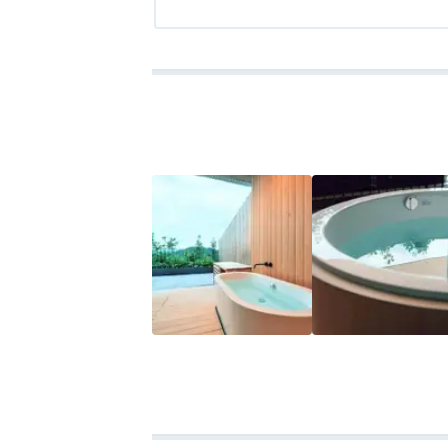
きさで洗願・歯磨きはきびしいです。部屋
アクセス
3.0
コスパ
3.0
客室
3.5
接客対応
4.0
風呂
3.5
食
回の部屋のは椅子もテーブルも小さすぎ。
で歩くと足が痛かったです。食事は施設内のレス
の料理はよくあるスペイン料理とはひと味
た。お風呂はエレベーターを乗り継いでた
体は広くて、造りもおもしろいのですが、何
日は活気がなかったのも気分が揚がらない