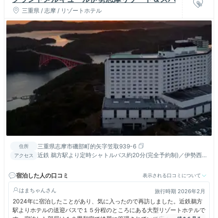
三重県 / 志摩 / リゾートホテル
三重県志摩市磯部町的矢字笠取939-6
住所
近鉄 鵜方駅より定時シャトルバス約20分(完全予約制)／伊勢西Ｉ
アクセス
Ｃよりお車約45分
宿泊した人の口コミ
表示される口コミについて
はまちゃん
旅行時期 2026年2月
2024年に宿泊したことがあり、気に入ったので再訪しました。近鉄鵜方
駅よりホテルの送迎バスで１５分程のところにある大型リゾートホテルで