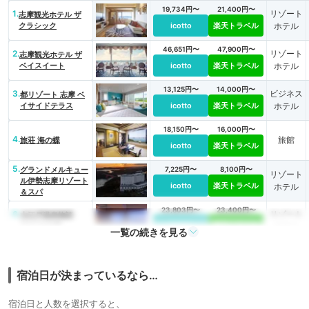
19,734円〜
21,400円〜
1.
リゾート
志摩観光ホテル ザ
クラシック
icotto
楽天トラベル
ホテル
46,651円〜
47,900円〜
2.
リゾート
志摩観光ホテル ザ
ベイスイート
icotto
楽天トラベル
ホテル
13,125円〜
14,000円〜
3.
ビジネス
都リゾート 志摩 ベ
イサイドテラス
icotto
楽天トラベル
ホテル
18,150円〜
16,000円〜
4.
旅館
旅荘 海の蝶
icotto
楽天トラベル
5.
グランドメルキュー
7,225円〜
8,100円〜
リゾート
ル伊勢志摩リゾート
icotto
楽天トラベル
ホテル
＆スパ
23,803円〜
23,400円〜
6.
リゾート
大江戸温泉物語
TAOYA志摩
icotto
楽天トラベル
ホテル
一覧の続きを見る
15,657円〜
8,800円〜
7.
天然温泉 風待ちの湯
旅館
福寿荘
icotto
楽天トラベル
宿泊日が決まっているなら…
17,376円〜
25,900円〜
リゾート
8.
ホテル ヴィソン
宿泊日と人数を選択すると、
icotto
楽天トラベル
ホテル