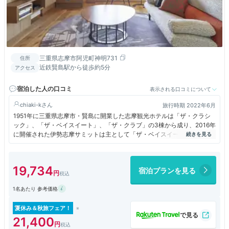
三重県志摩市阿児町神明731
住所
近鉄賢島駅から徒歩約5分
アクセス
宿泊した人の口コミ
表示される口コミについて
chiaki-k
旅行時期 2022年6月
1951年に三重県志摩市・賢島に開業した志摩観光ホテルは「ザ・クラシ
ック」、「ザ・ベイスイート」、「ザ・クラブ」の3棟から成り、2016年
に開催された伊勢志摩サミットは主として「ザ・ベイスイート」で、行わ
れました。今回宿泊したのは「ザ・クラシック」でしたが、夕食は１階に
ある「ラ・メール・ザ・クラシック」でフランス料理フルコースを、朝食
は同会場にて和朝食を頂き、食後は2階にあるラウンジでワインを楽しみ
19,734
宿泊プランを見る
ました。
1名あたり 参考価格
翌朝、庭園を散策したあと「ザ・ベイスイート」に行きましたが、宿泊者
であれば自由にロビーに入れたり、何とラウンジまで無料で利用できまし
た。このホテルへ行かれる方は両ラウンジの利用をお勧めいたします。
夏休み＆秋旅フェア！
21,400