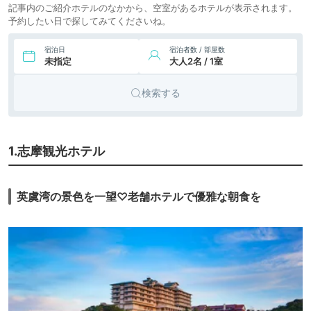
記事内のご紹介ホテルのなかから、空室があるホテルが表示されます。
予約したい日で探してみてくださいね。
9.
NEMU
7,676円〜
8,600円〜
リゾート
RESORT（ネムリゾ
icotto
楽天トラベル
ホテル
ート）
宿泊日
宿泊者数 / 部屋数
未指定
大人2名 / 1室
10.
リゾートヒルズ豊
16,594円〜
15,000円〜
旅館
浜蒼空の風 SORA
icotto
楽天トラベル
no KAZE
検索する
11.
美食の隠れ家
17,268円〜
8,300円〜
リゾート
PROVENCE（プロ
icotto
楽天トラベル
ホテル
ヴァンス）
7,000円〜
12.
1.志摩観光ホテル
伊勢志摩国立公園
旅館
賢島の宿 みち潮
icotto
楽天トラベル
英虞湾の景色を一望♡老舗ホテルで優雅な朝食を