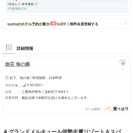
1名あたり 参考価格
※対象施設のみ
詳細情報
旅荘 海の蝶
0
松下、池の浦 / 料理旅館、日本料理
￥30,000～
平均予算
住所
三重県伊勢市二見町松下1693-1
営業時間
施設点検で休館日を設ける場合もございます。
データ提供
4.グランドメルキュール伊勢志摩リゾート＆スパ