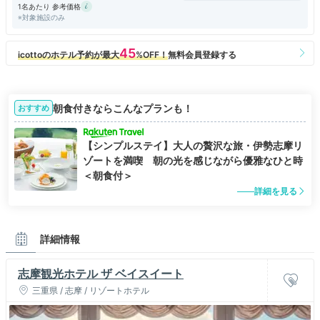
1名あたり 参考価格
※対象施設のみ
朝食付きならこんなプランも！
おすすめ
【シンプルステイ】大人の贅沢な旅・伊勢志摩リ
ゾートを満喫 朝の光を感じながら優雅なひと時
＜朝食付＞
詳細を見る
詳細情報
志摩観光ホテル ザ ベイスイート
三重県 / 志摩 / リゾートホテル