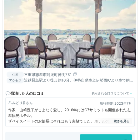
三重県志摩市阿児町神明731
住所
近鉄賢島駅より徒歩約10分、伊勢自動車道伊勢西ICより車で約
アクセス
40分
宿泊した人の口コミ
表示される口コミについて
みどり香
旅行時期 2023年7月
作家 山崎豊子がこよなく愛し、2016年にはG7サミットも開催された志
摩観光ホテル。
ザベイスイートのお部屋はそれはもう素敵でした。ホテルのフロントの接
客も丁寧だし、館内見学ツアーも楽しかったです。
レストラン ラメールは夕食も朝食も贅沢で良かったです（お値段もそれ
なりですが）