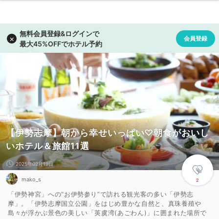
【伊勢志摩】朝から幸せいっぱい♡朝食がおいし
いホテル＆旅館11選
2025年02月19日
mako_s
2
「伊勢神宮」への”お伊勢参り”で訪れる観光客の多い「伊勢志
摩」。「伊勢志摩国立公園」をはじめ豊かな自然と、真珠養殖や
島々が浮かぶ景色の美しい「英虞湾(あごわん)」に囲まれた場所で