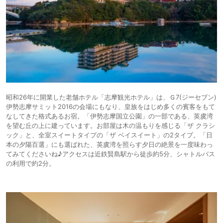
昭和26年に開業した老舗ホテル「志摩観光ホテル」は、Ｇ7(ジーセブン)
伊勢志摩サミット2016の会場にもなり、皇族をはじめ多くの賓客をもて
なしてきた格式あるお宿。「伊勢志摩国立公園」の一部である、英虞湾
を望む丘の上に建っています。お部屋は木の温もりを感じる「ザ クラシ
ック」と、全室スイートタイプの「ザ ベイスイート」の2タイプ。「日
本の夕陽百選」にも選ばれた、英虞湾を照らす夕日の絶景を一度味わっ
てみてくださいね♪アクセスは近鉄賢島駅から徒歩約5分、シャトルバス
の利用で約2分。