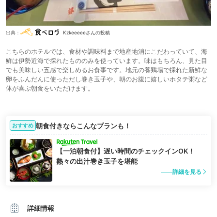
出典：
Kzkeeeeeさんの投稿
こちらのホテルでは、食材や調味料まで地産地消にこだわっていて、海
鮮は伊勢近海で採れたもののみを使っています。味はもちろん、見た目
でも美味しい五感で楽しめるお食事です。地元の養鶏場で採れた新鮮な
卵をふんだんに使っただし巻き玉子や、朝のお腹に嬉しいホタテ粥など
体が喜ぶ朝食をいただけます。
朝食付きならこんなプランも！
おすすめ
【一泊朝食付】遅い時間のチェックインOK！
熱々の出汁巻き玉子を堪能
詳細を見る
詳細情報