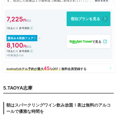
す。宿泊した部屋は１０畳和室で綺麗に管理されていて広くて眺望もよく
気持ちよく滞在できました。食事は夕食、朝食ともバイキング方式で、規
定された時間の中から自分のスマホを使って予約するシステムになってい
て驚きました。オールインクルーシブ方式になっていて、アルコールやソ
7,225
宿泊プランを見る
フトドリンクは決められた時間内では飲み放題になっており、お酒好きは
にはお得感があると思いました。チェックインで沢山の客が並び、３０分
1名あたり 参考価格
以上も待たされたのには少し不満が残りましたが、それ以外は気持ちよく
滞在できました。
夏休み＆秋旅フェア！
8,100
1名あたり 参考価格
※対象施設のみ
5.TAOYA志摩
朝はスパークリングワイン飲み放題！夜は無料のアルコ
ールで優雅な時間を