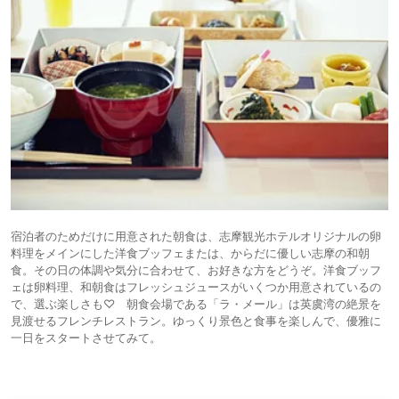
宿泊者のためだけに用意された朝食は、志摩観光ホテルオリジナルの卵
料理をメインにした洋食ブッフェまたは、からだに優しい志摩の和朝
食。その日の体調や気分に合わせて、お好きな方をどうぞ。洋食ブッフ
ェは卵料理、和朝食はフレッシュジュースがいくつか用意されているの
で、選ぶ楽しさも♡ 朝食会場である「ラ・メール」は英虞湾の絶景を
見渡せるフレンチレストラン。ゆっくり景色と食事を楽しんで、優雅に
一日をスタートさせてみて。