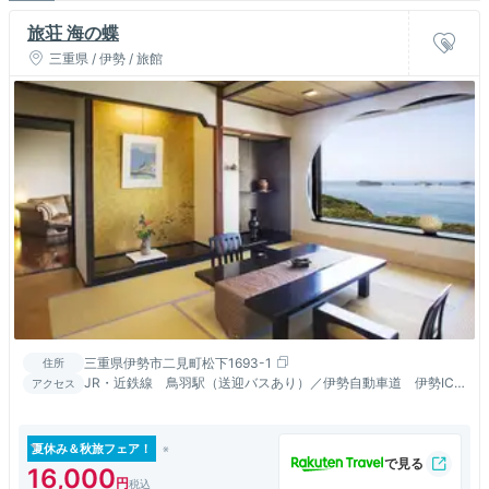
旅荘 海の蝶
三重県 / 伊勢 / 旅館
三重県伊勢市二見町松下1693-1
住所
JR・近鉄線 鳥羽駅（送迎バスあり）／伊勢自動車道 伊勢IC
アクセス
より伊勢二見鳥羽ライン約10km 伊勢神宮まで車で約20分
夏休み＆秋旅フェア！
16,000