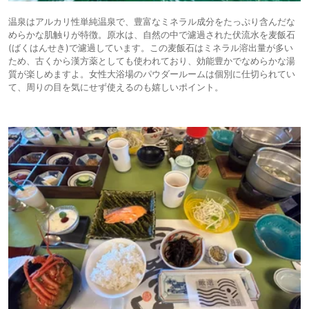
温泉はアルカリ性単純温泉で、豊富なミネラル成分をたっぷり含んだな
めらかな肌触りが特徴。原水は、自然の中で濾過された伏流水を麦飯石
(ばくはんせき)で濾過しています。この麦飯石はミネラル溶出量が多い
ため、古くから漢方薬としても使われており、効能豊かでなめらかな湯
質が楽しめますよ。女性大浴場のパウダールームは個別に仕切られてい
て、周りの目を気にせず使えるのも嬉しいポイント。