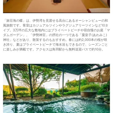
「旅荘海の蝶」は、伊勢湾を見渡せる高台にあるオーシャンビューの和
風旅館です。客室はカジュアルツインやラグジュアリーツインなど10タ
イプ。3万坪の広大な敷地内にはプライベートビーチや宿自慢のお庭「マ
ダムガーデン」、「伊勢神宮」の摂社の一つである「粟皇子(あわみこ)
神社」などがあり、散策するのもおすすめ。春には約2,000本の桜が咲
き誇り、夏はプライベートビーチで海水浴もできるので、シーズンごと
に楽しみが満載です。アクセスは鳥羽駅から無料送迎バスで約10分。