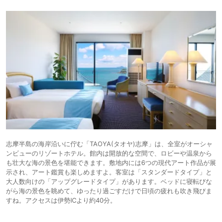
志摩半島の海岸沿いに佇む「TAOYA(タオヤ)志摩」は、全室がオーシャ
ンビューのリゾートホテル。館内は開放的な空間で、ロビーや温泉から
も壮大な海の景色を堪能できます。敷地内には6つの現代アート作品が展
示され、アート鑑賞も楽しめますよ。客室は「スタンダードタイプ」と
大人数向けの「アップグレードタイプ」があります。ベッドに寝転びな
がら海の景色を眺めて、ゆったり過ごすだけで日頃の疲れも吹き飛びま
すね。アクセスは伊勢ICより約40分。