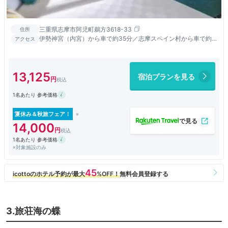
三重県志摩市阿児町鵜方3618-33
住所
伊勢神宮（内宮）から車で約35分／志摩スペイン村から車で約
アクセス
15分
13,125
宿泊プランを見る
1名あたり 参考価格
夏休み＆秋旅フェア！
14,000
1名あたり 参考価格
※対象施設のみ
3.旅荘海の蝶