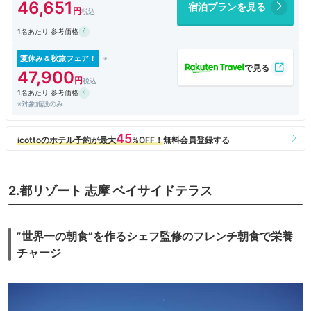
46,651
宿泊プランを見る
ただ、ザベイスイートのラウンジ、ナイトタイムが17時半から22時とい
1名あたり 参考価格
うことでしたが、17時半にいってもアフタヌーンタイムのスイーツの残
りが並んでいるだけ。
スタッフは飲み物の補充をしてるだけ。
夏休み＆秋旅フェア！
18時になってやっと5枚くらいオードブルの盛り合わせプレートが運ばれ
47,900
てきましたが、当然待っていたとばかりに瞬間蒸発。一部のテーブルに1
1名あたり 参考価格
枚づつあたっただけ。
※対象施設のみ
全然ないテーブルもあるのにスタッフは知らんぷり。ここのオードブルは
先着5名様限定なのか？？そんな不公平なことってあり？
10分くらいたって、しびれを切らした一人のゲストの方が、訴えかけて
くれた様子。それでようやく追加のオードブル盛り合わせプレートが運ば
れてきました。やっと私たちも二人で1枚プレートをゲット。
18時20分くらいになってようやく自由にオードブルが頂ける状態になり
2.都リゾート 志摩 ベイサイドテラス
ましたが、もうディナーに行く時間でしたから。
全てが素晴らしいホテルでしたが、ラウンジの一件が残念でした。
”世界一の朝食”を作るシェフ監修のフレンチ朝食で栄養
チャージ