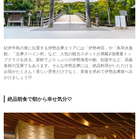
紀伊半島の東に位置する伊勢志摩エリアには「伊勢神宮」や「鳥羽水族
館」「志摩スペイン村」など、人気の観光スポットが満載♪漁獲量トッ
プクラスを誇る、新鮮でぷりっぷりの伊勢海老や鮑、松阪牛など、高級
食材の宝庫でもあります。そんな伊勢志摩には、絶品料理がいただける
お宿がたくさん！美しい景色だけでなく、美食を求めて伊勢志摩旅へ出
かけましょう♡
絶品朝食で朝から幸せ気分♡