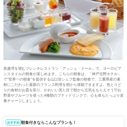
英虞湾を望むフレンチレストラン「アッシュ・ドール」で、ヨーロピア
ンスタイルの朝食が楽しめます。こちらの朝食は、「神戸北野ホテル」
で”世界一の朝食”を提供する山口浩シェフ監修の朝食で、三重県産の素
材にこだわった最新のフランス料理を朝から堪能できますよ。色とりど
りの食材がお皿を彩り、かわいい見た目で朝から元気をもらえそう♡お
野菜やフルーツを使った4種類のプティドリンクで、心も体もたっぷり栄
養チャージしましょう。
朝食付きならこんなプランも！
おすすめ