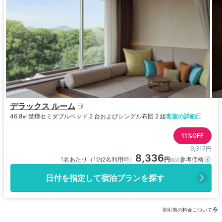
デラックス ルーム
46.8㎡
禁煙
セミダブルベッド 2 台およびシングル布団 2 組
客室の詳細
11%OFF
9,317円
8,336
1名あたり（1泊2名利用時）
日付を指定して宿泊プランを探す
割引前の料金について