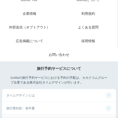
企業情報
利用規約
外部送信（オプトアウト）
よくある質問
広告掲載について
採用情報
少し早起きしたら、爽快感溢れるヨガプログラム「朝
Rela(アサリラ)」へ参加♪
森や空、海に囲まれる非日常
的なヨガ体験
を楽しむことができますよ。しっかりスト
お問い合わせ
レッチをして心身共にリラックスしてくださいね。
旅行予約サービスについて
icottoの旅行予約サービスにおける予約の手配は、カカクコムグルー
プ企業である株式会社タイムデザインが行います。
Breakfast
08:00
タイムデザインとは
和洋ビュッフェで
旅行業約款・条件書
栄養満点の朝食