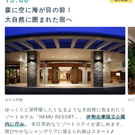
森に空に海が目の前！
大自然に囲まれた宿へ
ホテル外観
ロビ
ゆっくりと深呼吸したくなるような大自然に包まれたリ
ゾートホテル「NEMU RESORT」。
伊勢志摩国立公園
内に佇み
、非日常的なリゾートステイが楽しめます。
煌びやかなシャンデリアに迎えられ旅はスタート♪