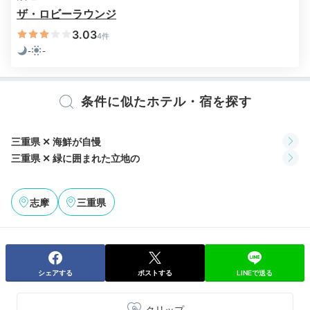
ザ・ロビーラウンジ
優雅なカフェタイム
3.03
4件
-
-
条件に似たホテル・宿を探す
三重県 ✕ 海鮮が自慢
三重県 ✕ 緑に囲まれた立地の
志摩
三重県
夕食後は夜のアクティビティ「焚火カフェ」でデザート
タイム。皆で焚火を囲みながら、
ふわとろマシュマロと
コーヒーを片手に語らう時間はご褒美そのもの。
満天の
星に包まれる、至福のリゾートステイを満喫できます。
シェアする
ポストする
LINEで送る
クリップ