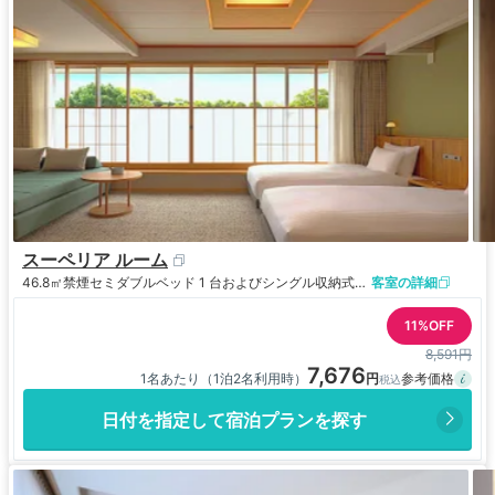
スーペリア ルーム
46.8㎡
禁煙
セミダブルベッド 1 台およびシングル収納式ベッド 2 台
客室の詳細
11%OFF
8,591円
7,676
1名あたり（1泊2名利用時）
日付を指定して宿泊プランを探す