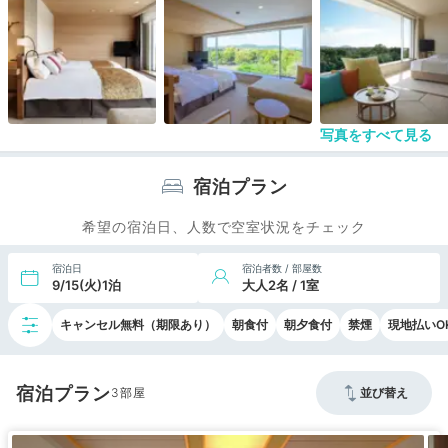
写真をすべて見る
宿泊プラン
希望の宿泊日、人数で空室状況をチェック
宿泊日
宿泊者数 / 部屋数
9/15(火)1泊
大人2名 / 1室
キャンセル無料（期限あり）
朝食付
朝夕食付
禁煙
現地払いO
宿泊プラン
3
並び替え