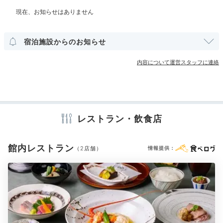
部屋情報
Dinner
和室
洋室
インターネット利用可能
Wi-Fi利用可能
18:00
宿泊施設からのお知らせ
開放感溢れる
その他館内施設
内容について運営スタッフに連絡
オープンテントで夕食
ランドリーコーナー
売店・ギフトショップ
コンビニエンスストア
アメニティ
レストラン・飲食店
テレビ
冷蔵庫
スリッパ
セーフティボックス
洗浄機付トイレ
歯ブラシ
シャンプー
コンディショナー
ボディソープ
タオル
バスタオル
ドライヤー
お茶セット
電気ポット
館内レストラン
（2店舗）
情報提供：
※設備・アメニティは、確認が取れている情報を表示しています。
里山ラウンジ
グラ
夕食は「里山ラウンジ」でグランピングディナーを堪