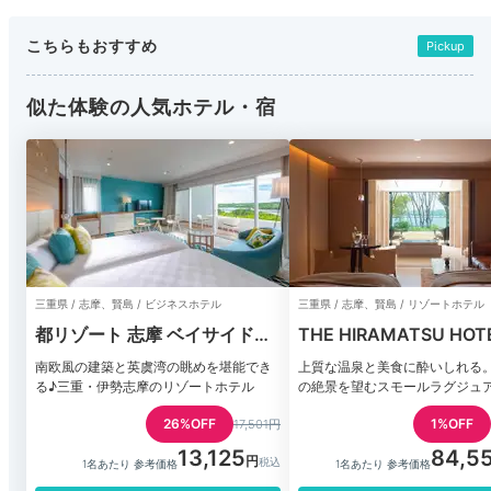
こちらもおすすめ
Pickup
似た体験の人気ホテル・宿
三重県 / 志摩、賢島 / ビジネスホテル
三重県 / 志摩、賢島 / リゾートホテル
都リゾート 志摩 ベイサイドテ
THE HIRAMATSU HOT
ラス
RESORTS 賢島
南欧風の建築と英虞湾の眺めを堪能でき
上質な温泉と美食に酔いしれる
る♪三重・伊勢志摩のリゾートホテル
の絶景を望むスモールラグジュ
テル
26%OFF
1%OFF
17,501円
13,125
84,5
1名あたり 参考価格
1名あたり 参考価格