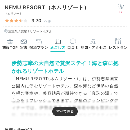
NEMU RESORT（ネムリゾート）
18
ネムリゾート
3.70
79件
三重県 / 志摩 / リゾートホテル
施設TOP
写真
宿泊プラン
過ごし方
口コミ
地図・アクセス
レストラン
伊勢志摩の大自然で贅沢ステイ！海と森に抱
かれるリゾートホテル
「NEMU RESORT(ネムリゾート)」は、伊勢志摩国立
公園内に佇むリゾートホテル。森や海など伊勢の自然
を望む客室や、美容効果が期待できる「真珠の湯」で
心身をリフレッシュできます。夕食のグランピングデ
ィナーでは、伊勢志摩産の伊勢海老や鮑を贅沢に堪
能。星空観察やクルージング、ヨガなどアクティビテ
ィも充実しており、非日常的な滞在を楽しめます。
設備・サービス