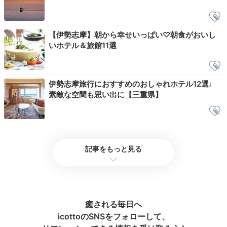
【伊勢志摩】朝から幸せいっぱい♡朝食がおいし
いホテル＆旅館11選
潮騒の湯
合歓
伊勢志摩旅行におすすめのおしゃれホテル12選♩
素敵な空間も思い出に【三重県】
大浴場「恵みの湯」にあるのは、源泉の「潮騒の湯」、
露天風呂の「合歓の木湯」、パールオーロラ風呂の「真
珠の湯」。真珠の湯は、
ミキモトコスメティックと共同
開発した
真珠成分配合の贅沢な湯。美容効果も期待でき
ますよ。
記事をもっと見る
yu_kimama_life
癒される毎日へ
icottoのSNSをフォローして、
清潔感漂う素敵な空間でした！パールオーロラ風呂はピカピカつる