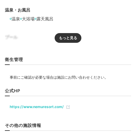
温泉・お風呂
温泉
大浴場
露天風呂
てふてふの丘
ラン
ホテル敷地内をランドカーで周遊。自分のペースで運転
プール
ができ、周囲の景色を堪能しながらゆっくり移動できま
プール
屋外プール
すよ。広大な緑の芝生が広がる
「てふてふの丘」には、
視界に遮るものがない360度の大パノラマが！
衛生管理
リラクゼーション
エステ・マッサージ
yu_kimama_life
公式HP
飲食
レストラン
敷地内をランドカーで周遊。南国リゾートのような空間
https://www.nemuresort.com/
の「夕日に染まる浜」で、綺麗な夕焼けを見ました。の
+2
んびりと自然を満喫できたランドカータイムでした♡
ベビー＆子供関連
その他の施設情報