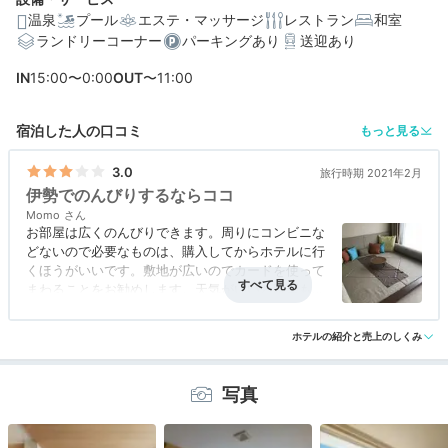
温泉
プール
エステ・マッサージ
レストラン
和室
ランドリーコーナー
パーキングあり
送迎あり
編集部おすすめの３つのポイント
IN
15:00〜0:00
OUT
〜11:00
リゾート感あるグランピングディナーで伊勢志摩の豪華
宿泊した人の口コミ
もっと見る
食材を満喫
敷地面積は約300万㎡！英虞湾と森に囲まれた、開放的
3.0
旅行時期 2021年2月
な空間
伊勢でのんびりするならココ
Momo
森海空を遊び尽くすアクティビティが充実
お部屋は広くのんびりできます。周りにコンビニな
どないので必要なものは、購入してからホテルに行
くほうがいいです。敷地が広いのでカードを使って
まわることをお勧めします。天気がいいと眺望も楽
しめます。ホテル内のレストランもよかったです。
ホテルの紹介と売上のしくみ
写真