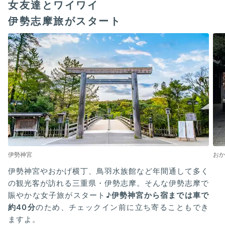
女友達とワイワイ
伊勢志摩旅がスタート
伊勢神宮
おか
伊勢神宮やおかげ横丁、鳥羽水族館など年間通して多く
の観光客が訪れる三重県・伊勢志摩。そんな伊勢志摩で
賑やかな女子旅がスタート♪
伊勢神宮から宿までは車で
約40分
のため、チェックイン前に立ち寄ることもでき
ますよ。