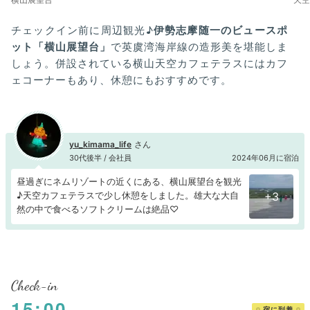
チェックイン前に周辺観光♪
伊勢志摩随一のビュースポ
ット「横山展望台」
で英虞湾海岸線の造形美を堪能しま
しょう。併設されている横山天空カフェテラスにはカフ
ェコーナーもあり、休憩にもおすすめです。
yu_kimama_life
30代後半 / 会社員
2024年06月に宿泊
昼過ぎにネムリゾートの近くにある、横山展望台を観光
♪天空カフェテラスで少し休憩をしました。雄大な大自
+3
然の中で食べるソフトクリームは絶品♡
Check-in
15:00
宿に到着