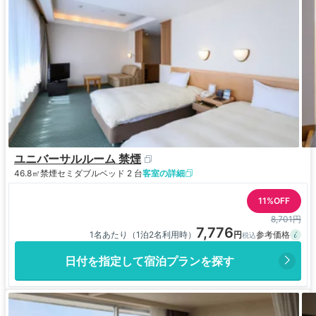
ユニバーサルルーム 禁煙
46.8㎡
禁煙
セミダブルベッド 2 台
客室の詳細
11%OFF
8,701円
7,776
1名あたり（1泊2名利用時）
日付を指定して宿泊プランを探す