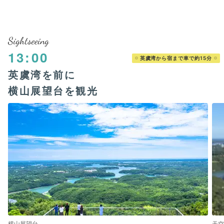
Sightseeing
13:00
英虞湾から宿まで車で約15分
英虞湾を前に
横山展望台を観光
横山展望台
天空