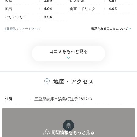
客室
3.99
接客対応
3.97
風呂
4.04
食事・ドリンク
4.05
バリアフリー
3.54
情報提供：フォートラベル
表示される口コミについて
口コミをもっと見る
プレミアムデラックスルーム
洗面
客室は全68室。洋室から和室までの4種類と、森に囲ま
れた1棟建てのヴィラ2種類から。真珠をモチーフにし
地図・アクセス
た家具を多く採用する「プレミアムデラックスルーム」
は品のある室礼が印象的。
窓からは志摩の自然を一望で
住所
三重県志摩市浜島町迫子2692-3
きます。
yu_kimama_life