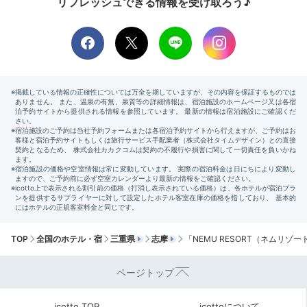
つるで、思わず長風呂してしまいました♡ミキモトの化粧品が置か
リフレッシュできる情報を受け取ろう♪
れていた事も嬉しかったです♡
2日目
Morning
屋外「ヨガテラス」(季節によっ
07:00
て変動)
身体を目覚めさせる
朝のヨガプログラム
TOP
全国のホテル・宿
三重県
志摩
「NEMU RESORT（ネムリゾ
ページトップ
icotto TOP
icottoについて