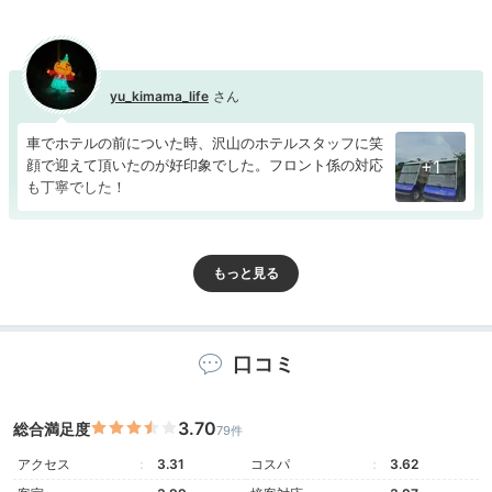
yu_kimama_life
車でホテルの前についた時、沢山のホテルスタッフに笑
顔で迎えて頂いたのが好印象でした。フロント係の対応
+1
も丁寧でした！
Room
15:30
口コミ
窓からは雄大な大自然
非日常的なひと時を
3.70
総合満足度
79件
アクセス
3.31
コスパ
3.62