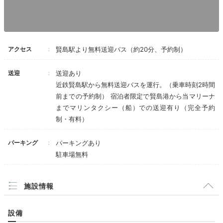
スーペリアタタミルームに宿泊！広々とした空間でゆっくりと過ご
すことができました。夜は畳部屋にお布団を5組敷いて頂き、横にな
りながらおしゃべり女子会ができました♡
アクセス
賢島駅より無料送迎バス（約20分、予約制）
送迎
送迎あり
Freetime
近鉄賢島駅から無料送迎バスを運行。（乗車時刻2時間
16:00
前までの予約制） 宿泊者限定で賢島港から当マリーナ
までマリンタクシー（船）での送迎有り（完全予約
ランドカーで
制・有料）
広大な敷地を周遊
パーキング
パーキングあり
駐車場無料
施設情報
設備