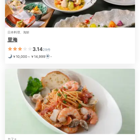
能。オープンテントになっており、開放感溢れるロケー
ションでディナーを楽しめます。
伊勢志摩名産の伊勢海
老のグリル
を始めとする、本格リゾートフレンチを味わ
いましょう。
日本料理、海鮮
里海
3.14
29件
￥10,000～￥14,999
-
yu_kimama_life
ホテル内の「レストラン里海」にて伊勢志摩らしい和食
懐石コースを頂きました。見た目も綺麗で、新鮮なお刺
+1
身やお肉は絶品でした！
Activity
20:00
焚火と星空を眺める
カフェ