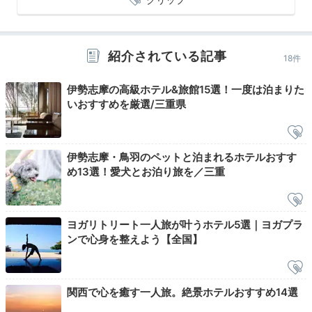
yu_kimama_life
「焚火カフェ」に参加しました♪焚火でトロトロになっ
紹介されている記事
18件
たマシュマロを皆で食べながら、夜の優雅な時間を過ご
+1
しました。大自然で食べるマシュマロはとても美味しか
伊勢志摩の高級ホテル&旅館15選！一度は泊まりた
ったです♪
いおすすめを厳選/三重県
伊勢志摩・鳥羽のペットと泊まれるホテルおすす
Spa
め13選！愛犬とお泊り旅を／三重
22:00
真珠風呂で
ヨガリトリート一人旅が叶うホテル5選｜ヨガプラ
贅沢バスタイム
ンで心身を整えよう【全国】
関西で心を癒す一人旅。絶景ホテルおすすめ14選