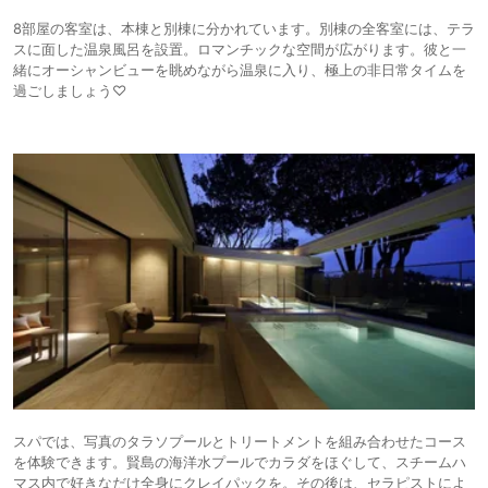
8部屋の客室は、本棟と別棟に分かれています。別棟の全客室には、テラ
スに面した温泉風呂を設置。ロマンチックな空間が広がります。彼と一
緒にオーシャンビューを眺めながら温泉に入り、極上の非日常タイムを
過ごしましょう♡
スパでは、写真のタラソプールとトリートメントを組み合わせたコース
を体験できます。賢島の海洋水プールでカラダをほぐして、スチームハ
マス内で好きなだけ全身にクレイパックを。その後は、セラピストによ