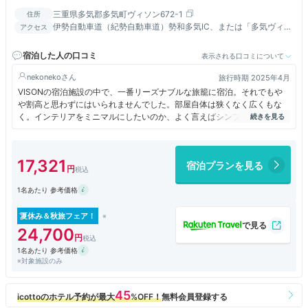
三重県多気郡多気町ヴィソン672-1
住所
伊勢自動車道（紀勢自動車道）勢和多気IC、または「多気ヴィソ
アクセス
ンスマートIC」直結
宿泊した人の口コミ
表示される口コミについて
nekoneko
旅行時期 2025年4月
VISONの宿泊施設の中で、一番リーズナブルな旅籠に宿泊。それでもや
や割高と思わずにはいられませんでした。部屋自体は狭くなく広くもな
く。インテリアをミニマルにしたいのか、よく言えばシンプルですが、使
いにくい部分がかなりあります。洗面ボウルはこれまで泊まったホテルで
はお目にかかったことのないほどの小ささ。この大きさで洗願・歯磨きは
きびしいです。部屋によって、椅子の仕様が違うのですが、今回の部屋の
17,321
宿泊プランを見る
は椅子もテーブルも小さすぎ。それと廊下の床が目の粗いゴザ状で、素足
で歩くと足が痛かったです。食事は施設内のレストランから選びますが、
1名あたり 参考価格
Casa Urolaの料理はよくあるスペイン料理とはひと味違っていて、とて
も美味しくいただきました。お風呂はエレベーターを乗り継いでたどり着
くまでがちょっと長いかな。浴場自体は広くて、造りもおもしろいのです
夏休み＆秋旅フェア！
が、何より温泉でないのが残念。VISON全体に平日は活気がなかったの
24,700
も気分が揚がらない一因でした。
1名あたり 参考価格
※対象施設のみ