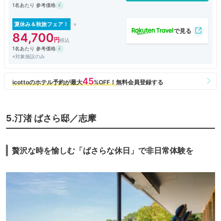
1名あたり 参考価格
夏休み＆秋旅フェア！
84,700
1名あたり 参考価格
※対象施設のみ
5.汀渚 ばさら邸／志摩
贅沢な時を愉しむ「ばさらな休日」で非日常体験を