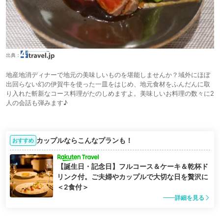
出典：
地産地消ディナーで地元の美味しいものを堪能しませんか？域外にほぼ
出回らない幻の伊賀牛を使った一皿をはじめ、地元食材をふんだんに取
り入れた斬新なコース料理がたのしめますよ。美味しいお料理の数々に2
人の会話も弾みます♪
カップルならこんなプランも！
おすすめ
【誕生日・記念日】フルコース＆ケーキ＆乾杯ド
リンク付。ご夫婦やカップルで大切な日を贅沢に
＜2食付＞
詳細を見る