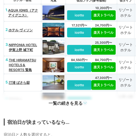
写真
宿泊プラン(参考価格)
宿タイプ
10,200円〜
1.
リゾート
AQUA IGNIS（アク
アイグニス）
icotto
楽天トラベル
ホテル
17,321円〜
24,700円〜
リゾート
2.
ホテル ヴィソン
icotto
楽天トラベル
ホテル
25,300円〜
3.
リゾート
NIPPONIA HOTEL
伊賀上野 城下町
icotto
楽天トラベル
ホテル
4.
THE HIRAMATSU
84,550円〜
84,700円〜
リゾート
HOTELS＆
icotto
楽天トラベル
ホテル
RESORTS 賢島
47,300円〜
リゾート
5.
汀渚 ばさら邸
icotto
楽天トラベル
ホテル
シティホ
6.
アマネム
icotto
テル
一覧の続きを見る
宿泊日が決まっているなら…
宿泊日と人数を選択すると、