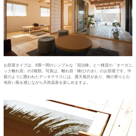
お部屋タイプは、8畳一間のシンプルな「宿泊棟」と一棟貸の「オーガニ
ック離れ宿」の2種類。写真は、離れ宿「檜(ひのき)」のお部屋です。中
庭のように囲われたデッキテラスには、露天風呂があり、檜の香りと心
地良い風を感じながら天然温泉を楽しめますよ。