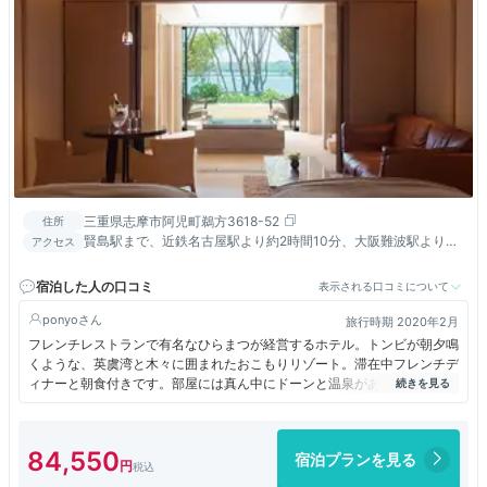
三重県志摩市阿児町鵜方3618-52
住所
賢島駅まで、近鉄名古屋駅より約2時間10分、大阪難波駅より約
アクセス
2時間40分 賢島駅から車で約5分 伊勢西ICから車で約40分
宿泊した人の口コミ
表示される口コミについて
ponyo
旅行時期 2020年2月
フレンチレストランで有名なひらまつが経営するホテル。トンビが朝夕鳴
くような、英虞湾と木々に囲まれたおこもりリゾート。滞在中フレンチデ
ィナーと朝食付きです。部屋には真ん中にドーンと温泉がありますが、貸
切露天風呂もあります。他にもゲストがいたと思うのですが、滞在中誰と
も会いませんでした。そのように配慮されているのかもしれません。お食
事も地元伊勢の海の幸、山の幸をふんだんに使い、美味しかったです。
84,550
宿泊プランを見る