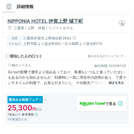
詳細情報
NIPPONIA HOTEL 伊賀上野 城下町
三重県 / 上野、伊賀 / リゾートホテル
三重県伊賀市上野相生町2842
住所
上野市駅より徒歩約6分／広小路駅より徒歩約7分
アクセス
宿泊した人の口コミ
表示される口コミについて
猫のミー
旅行時期 2020年11月
Go toの影響で通常より混みあっており、客層もいつもと違っていたせい
もあるのかも知れませんが、到着時に一気に滞在中の説明があり、丁度ラ
ンチタイムの到着で、お昼も行きたいし、十分観光アワーだったのに、心
遣いが足りないと思いました。系列のホテルを何度も利用しているので、
総合窓口には知った方もおられ、事前に十分情報ももらっていたのに、同
じような説明が繰り返されたかと思えば、わずかな間に状況が変わってし
夏休み＆秋旅フェア！
まっていた観光名所の詳しい説明はなく、無駄足もしてしまいました。地
25,300
域クーポンをなるべくホテルで使って欲しい気持ちは分かりますが、きち
1名あたり 参考価格
んと目を通して、項目の中でも高めのサービスを選んでいるのに、さらに
※対象施設のみ
こちらもいかがとよく分かったサービスの内容をくどくど勧められ、コロ
ナ化で観光名所のオープン時間に制約もあったので、後の観光が忙しくな
ってしまい、翌日にまで影響してしまいました。食事も養肝漬という現地