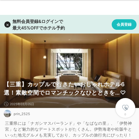
【三重】カップルで行きたいおしゃれホテル6
選！素敵空間でロマンチックなひとときを…♡
2025年03月05日
prin_2525
0
三重県には「ナガシマスパーランド」や「なばなの里」、「伊勢神
宮」など魅力的なデートスポットがたくさん。伊勢海老や松阪牛と
いった地元グルメも充実しており、カップルの旅行先にぴったり！