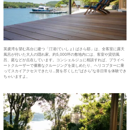
英虞湾を望む高台に建つ「汀渚(ていしょ) ばさら邸」は、全客室に露天
風呂が付いた大人の隠れ家。約5,000坪の敷地内には、客室や貸切風
呂、庭などが点在しています。コンシェルジュに相談すれば、プライベ
ートクルーザーで優雅なクルージングを楽しめたり、ヘリコプターに乗
ってスカイアクセスできたり…贅を尽くした”ばさら”な非日常を体験でき
ちゃいますよ。