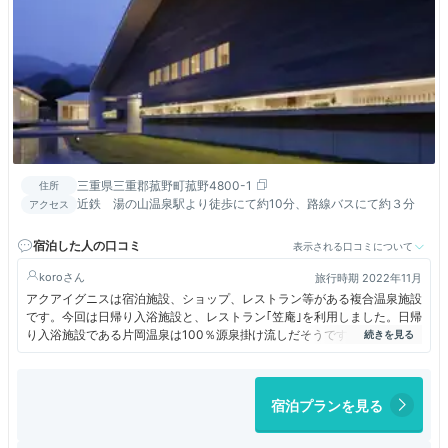
三重県三重郡菰野町菰野4800-1
住所
近鉄 湯の山温泉駅より徒歩にて約10分、路線バスにて約３分
アクセス
宿泊した人の口コミ
表示される口コミについて
koro
旅行時期 2022年11月
アクアイグニスは宿泊施設、ショップ、レストラン等がある複合温泉施設
です。今回は日帰り入浴施設と、レストラン｢笠庵｣を利用しました。日帰
り入浴施設である片岡温泉は100％源泉掛け流しだそうです。あいにくの
雨だったので施設の中は人も多く、ゆっくりすることができませんでし
た。
宿泊プランを見る