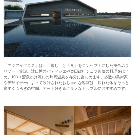
「アクアイグニス」は、「癒し」と「食」をコンセプトにした複合温泉
リゾート施設。辻口博啓パティシエや奥田政行シェフ監修の料理をはじ
め、100％源泉かけ流しの片岡温泉を存分に楽しめます。多数の美術家
やデザイナーによって設計されたおしゃれな客室は、疲れた体をそっと
癒すくつろぎの空間。アート好き＆グルメなカップルにおすすめです。