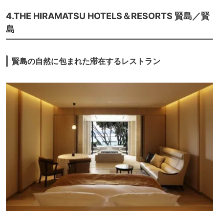
独特のお漬物をフレンチに使うという冒険は失敗と思いました。また、キ
ャビアは魚臭く、鮮度が悪いのが明らかでした。前菜サラダ、コンソメ、
4.THE HIRAMATSU HOTELS＆RESORTS 賢島／賢
梨のデザートなど美味しいものもありましたが、全体的には・・・という
島
感じ。結構な追加料金(地域クーポン利用ですが)を支払って、折角グレー
ドアップしてもらった希少部位のフィレステーキも焼き加減(焼き方)が好
みでなくがっかり。朝食はお肉の脂身苦手と伝えていたのに、豚の角煮の
ような脂の多い塊肉のしぐれ煮が真ん中に鎮座していて、朝食なの
賢島の自然に包まれた滞在するレストラン
に？？？という感じ。しぐれ煮と言えば薄切り肉というイメージ、また伊
賀牛はどちらかと言えばすき焼きなど牛切り肉での食べ方が多いとマネー
ジャーさんも前日のステーキをサーブしながら説明されていたので、朝食
で塊肉が出てくるとは思えず、変更を希望しなかったのですが、驚きまし
た。ただ朝から肉はという母用には変更をお願いしており、出てきたのが
大根おろしにしらすを散らしたもので、大根の水気でちらすがぶよっとな
ってこれもいまいちだったので、どちらにしてもだめだったかなという印
象。部屋だけは広く、造りもお洒落で良かったけれど、ただ、お庭に面し
たお風呂が良くて、上級クラスのお部屋を選択したのに、実際入浴してい
ると、蒸気でガラスが曇って全く庭が眺められず、意味がなかった。曇り
止めを施すとかご一考いただきたい。入浴中にお庭眺められないなら、別
のお部屋の方が庭の造りは良いと聞いていたので、残念ながら今回の滞在
はこれまでの同系列のホテルの中でも下位にいちするものになってしまい
ました。