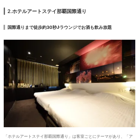
決して対応が雑だったり、失礼な訳ではないです。
朝食会場の方と、国際通りへ夕飯に出かける時にお勧めを聞こうと声をか
2.ホテルアートステイ那覇国際通り
けた方は、とても親切でした。
今回は国際通りに行きたくて選びましたが、
国際通りまで徒歩約30秒♪ラウンジでお酒も飲み放題
今後は選ばないかなと思います。
綺麗で食事が美味しいホテルはたくさんあるので、感動が無かったので
−1です。
「ホテルアートステイ那覇国際通り」は客室ごとにテーマがあり、「ア