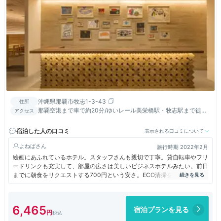
沖縄県那覇市牧志1-3-43
住所
那覇空港まで車で約20分/ゆいレール美栄橋駅・牧志駅まで徒歩
アクセス
約5分/国際通りまで徒歩約30秒/泊港離島ターミナルまで徒歩約
15分
宿泊した人の口コミ
表示される口コミについて
よねば
旅行時期 2022年2月
絵画にあふれているホテル。スタッフさんも親切で丁寧。貸自転車やフリ
ードリンクも充実して、部屋の広さは美しいビジネスホテルみたい。前日
までに朝食をリクエストする700円という安さ。ECO清掃を希望すると普
通のホテルと同様美しい清掃で、ペットドリンクが冷蔵庫に。旅好きには
助かる無料貸し出しとオリオンビールや泡盛などのアルコールもフリー。
アイスクリームも美味しい！
6,465
宿泊プランを見る