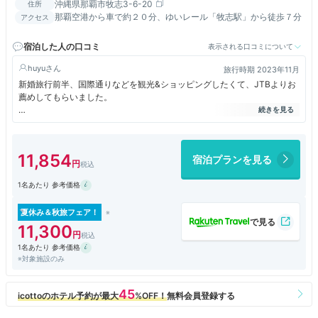
沖縄県那覇市牧志3-6-20
住所
那覇空港から車で約２０分、ゆいレール「牧志駅」から徒歩７分
アクセス
宿泊した人の口コミ
表示される口コミについて
huyu
旅行時期 2023年11月
新婚旅行前半、国際通りなどを観光&ショッピングしたくて、JTBよりお
薦めしてもらいました。
綺麗（清潔）で、お部屋でもゆっくりすることができました。
朝食もリゾートホテルよりは品数が少なめですが、それでも充分豊富でし
た。美味しかったです。
11,854
宿泊プランを見る
ただ少しロビーやエントランスの方が、最低限の対応だけで、こちらを一
1名あたり 参考価格
見さんとしか見ていないような雰囲気だったのが残念でした…
（過度なホスピタリティは求めていませんが、常連さんのような方への態
度、雰囲気とあからさまに違いすぎて…宿泊を歓迎されていないような気
夏休み＆秋旅フェア！
持ちになってしまいました）
11,300
エントランスで撮影をお願いした時も、ピークが過ぎて他のお客さんがい
1名あたり 参考価格
なくなった時に声をかけましたが、
※対象施設のみ
やめた方がよかったかな…と思うくらいには塩対応でした&#128167;
お客さんがあまり居ない時間帯に出入りしていましたが、いずれの時間帯
でも全体的にだったので、
そういうスタンスのホテルなのだと感じました。