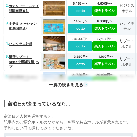
6,465円〜
6,600円〜
2.
ビジネス
ホテルアートステイ
那覇国際通り
icotto
楽天トラベル
ホテル
7,459円〜
8,000円〜
3.
シティホ
ホテル オーシャン
那覇国際通り
icotto
楽天トラベル
テル
36,844円〜
37,100円〜
リゾート
4.
ハレクラニ沖縄
icotto
楽天トラベル
ホテル
5.
星野リゾート
13,889円〜
11,100円〜
リゾート
BEB5沖縄瀬良垣(ベ
icotto
楽天トラベル
ホテル
ブ)
21,780円〜
24,900円〜
6.
リゾート
HIYORIオーシャン
リゾート沖縄
icotto
楽天トラベル
ホテル
一覧の続きを見る
7.
ANAインターコンチ
12,200円〜
12,200円〜
リゾート
ネンタル万座ビーチ
icotto
楽天トラベル
ホテル
リゾート
宿泊日が決まっているなら…
15,801円〜
14,700円〜
8.
リゾート
ホテルモントレ沖縄
宿泊日と人数を選択すると、
スパ＆リゾート
icotto
楽天トラベル
ホテル
記事内のご紹介ホテルのなかから、空室があるホテルが表示されます。
予約したい日で探してみてくださいね。
9.
カフー リゾート フ
13,441円〜
17,900円〜
リゾート
チャク コンド・ホ
icotto
楽天トラベル
ホテル