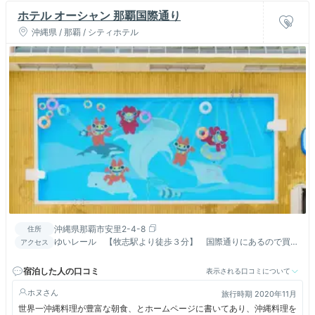
ホテル オーシャン 那覇国際通り
沖縄県 / 那覇 / シティホテル
沖縄県那覇市安里2-4-8
住所
ゆいレール 【牧志駅より徒歩３分】 国際通りにあるので買い
アクセス
物や観光に最適です。
宿泊した人の口コミ
表示される口コミについて
ホヌ
旅行時期 2020年11月
世界一沖縄料理が豊富な朝食、とホームページに書いてあり、沖縄料理を