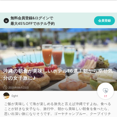
沖縄の朝食が美味しいホテル16選！朝から幸せ気
分の女子旅に♪
2025年09月22日
0ght
17
ご飯が美味しくて海が楽しめる旅先と言えば沖縄ですよね。食べる
ことが好きな女子なら、旅行中、朝から美味しい朝食を食べたら、
思い出深い旅になりそうです。ゴーヤチャンプルー、クーブイリチ