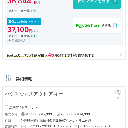
36,844
宿泊プランを見る
り、1泊のみでしたが、とても快適な滞在でした！
1名あたり 参考価格
部屋には持ち帰りのできるビーチバッグとビーチサンダルもありました。
7年前に本家ハワイのハレクラニに宿泊しましたが、ハワイのハレクラニ
にはなかったサービスです。
夏休み＆秋旅フェア！
37,100
ただ、沖縄としては1月は閑散期にも関わらず、イブニングサービスの訪
1名あたり 参考価格
問時間の遅さや、朝食予約システムが、当日の朝6時半からしか予約でき
※対象施設のみ
ず、予約時点でかなり予約が殺到して混雑しており、長時間待たないとい
けない等、サービス面では要改善ポイントもありました。
本家ハワイのハレクラニは、忘れ物を思い出して急遽部屋に戻った際に顔
を合わせたハウスキーピングの方が、「Good morning, Mr. and Mrs.
○○」と名前を呼んでくださり、清掃に来る部屋の客の名前も記憶してい
るのか！とそのホスピタリティのレベルの高さに感服したものです。
詳細情報
ハウス ウィズアウト ア キー
0
恩納村 / レストラン
￥6,000～￥7,999
￥10,000～￥14,999
平均予算
住所
沖縄県国頭郡恩納村名嘉真1967-1 ハレクラニ沖縄
営業時間
[一] 07:00 - 23:00（L.O. 22:30） [二] 07:00 - 23:00（L.O.