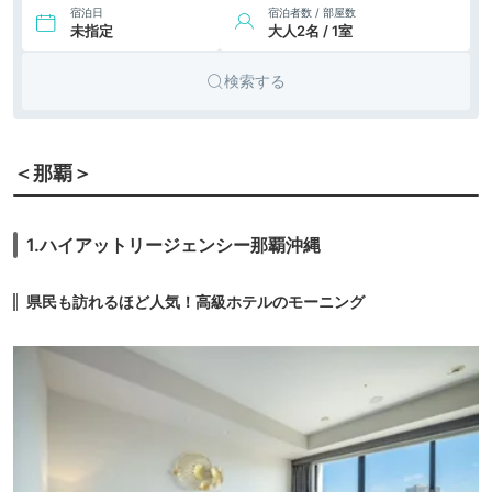
テル
宿泊日
宿泊者数 / 部屋数
未指定
大人2名 / 1室
10.
沖縄かりゆしビー
6,379円〜
7,500円〜
リゾート
チリゾート・オー
icotto
楽天トラベル
ホテル
シャンスパ
検索する
18,892円〜
19,300円〜
11.
リゾート
ベッセルホテルカ
ンパーナ沖縄
icotto
楽天トラベル
ホテル
21,498円〜
23,200円〜
12.
リゾート
＜那覇＞
ヒルトン沖縄北谷
リゾート
icotto
楽天トラベル
ホテル
18,220円〜
17,800円〜
13.
リゾート
ザ・ビーチタワー
1.ハイアットリージェンシー那覇沖縄
沖縄
icotto
楽天トラベル
ホテル
14.
ホテル日航アリビ
12,352円〜
15,300円〜
リゾート
県民も訪れるほど人気！高級ホテルのモーニング
ラ ヨミタンリゾー
icotto
楽天トラベル
ホテル
ト沖縄
15.
グランドメルキュ
12,600円〜
12,600円〜
リゾート
ール沖縄残波岬リ
icotto
楽天トラベル
ホテル
ゾート
16.
オリエンタルホテ
22,715円〜
26,900円〜
リゾート
ル 沖縄リゾート＆
icotto
楽天トラベル
ホテル
スパ