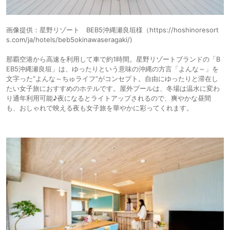
画像提供：星野リゾート BEB5沖縄瀬良垣様（https://hoshinoresort
s.com/ja/hotels/beb5okinawaseragaki/)
那覇空港から高速を利用して車で約1時間。星野リゾートブランドの「B
EB5沖縄瀬良垣」は、ゆったりという意味の沖縄の方言「よんな～」を
文字った“よんな～ちゅライフ”がコンセプト。自由にゆったりと滞在し
たい女子旅におすすめのホテルです。屋外プールは、冬場は温水に変わ
り通年利用可能♪夜になるとライトアップされるので、爽やかな昼間
も、おしゃれで映える夜も女子旅を華やかに彩ってくれます。