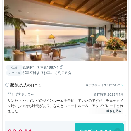
恩納村字名嘉真1967-1
住所
那覇空港よりお車にて約７５分
アクセス
宿泊した人の口コミ
表示される口コミについて
しばすきぃ
旅行時期 2023年1月
サンセットウイングのツインルームを予約していたのですが、チェックイ
ン時に少々待ち時間があり、なんとスイートルームにアップグレードされ
ました！
リビングルームとベッドルーム、それぞれに大きなテレビがあり、洗面台
はダブルシンク、トイレもリビングに1つ、バスルーム内に1つと計2つあ