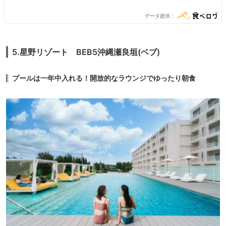
22:30） [三] 07:00 - 23:00（L.O. 22:30） [四] 07:00 -
23:00（L.O. 22:30） [五] 07:00 - 23:00（L.O. 22:30） [六] 07:00
データ提供
- 23:00（L.O. 22:30） [日] 07:00 - 23:00（L.O. 22:30）
5.星野リゾート BEB5沖縄瀬良垣(ベブ)
プールは一年中入れる！開放的なラウンジでゆったり朝食