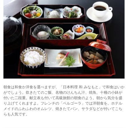
朝食は和食か洋食を選べますが、「日本料理 和 みなもと」で和食はいか
がでしょう。炊きたてのご飯、名物のけんちん汁、焼魚、十種の小鉢が
付いた二段重。献立表も付いて高級旅館の朝食のよう。朝から気分を盛
り上げてくれますよ。フレンチの「ベルゴーラ」では洋朝食を。ホテル
メイドのふわふわのオムレツ、焼きたてパン、サラダなどが付いてこち
らも人気です。