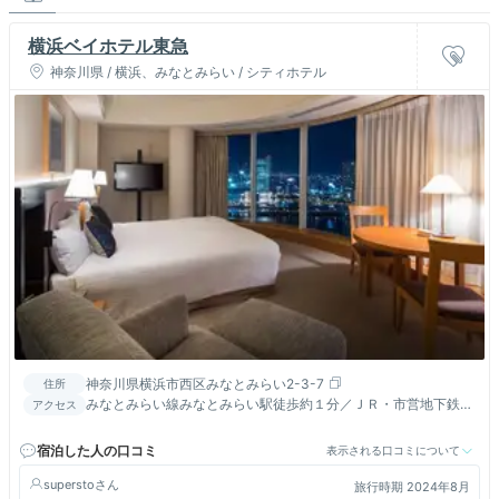
横浜ベイホテル東急
神奈川県 / 横浜、みなとみらい / シティホテル
神奈川県横浜市西区みなとみらい2-3-7
住所
みなとみらい線みなとみらい駅徒歩約１分／ＪＲ・市営地下鉄線
アクセス
桜木町駅徒歩１０分
宿泊した人の口コミ
表示される口コミについて
supersto
旅行時期 2024年8月