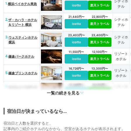
シティホ
1.
横浜ベイホテル東急
icotto
楽天トラベル
テル
21,440円〜
22,800円〜
2.
シティホ
ザ・カハラ・ホテル
icotto
楽天トラベル
＆リゾート 横浜
テル
23,403円〜
23,400円〜
3.
シティホ
ウェスティンホテル
横浜
icotto
楽天トラベル
テル
11,550円〜
12,100円〜
リゾート
4.
鎌倉パークホテル
icotto
楽天トラベル
ホテル
16,726円〜
13,300円〜
リゾート
5.
鎌倉プリンスホテル
icotto
楽天トラベル
ホテル
13,266円〜
16,100円〜
6.
シティホ
ホテルメトロポリタ
ン 鎌倉
icotto
楽天トラベル
テル
一覧の続きを見る
宿泊日が決まっているなら…
宿泊日と人数を選択すると、
記事内のご紹介ホテルのなかから、空室があるホテルが表示されます。