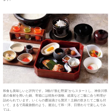
和食も美味しいと評判です。3種の”飲む野菜”からスタートし、神奈川県
産の食材を用いた鍋、寄箱には焼魚や漬物、総菜などご飯に合う料理が
詰められています。いくらの醬油漬けも贅沢！土鍋の炊きたてご飯も付
いて、まるで高級旅館のよう。連泊して和・洋、日替わりで楽しんでみ
ては。