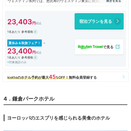
ウェスティン系列では、恵比寿のウェスティン東京に宿泊したことがあ
り、豪華さはウェスティン東京のほうがよいと思いました。
洗面台は広いですが、バスタブありのバスルームとトイレはちょっと狭い
23,403
宿泊プランを見る
印象を受けました。
また、アメニティは最低限のものしかなく、高級ホテルによくある持ち帰
1名あたり 参考価格
り可能な有名ブランドなどはなく、アロマスプレーぐらいしかありません
でいた。
夏休み＆秋旅フェア！
朝食バイキングに関しては、高級ホテルで食べたバイキングの中では、お
23,400
いしいほうでした。味がよく、種類も多いです。3連休ということもあっ
1名あたり 参考価格
て混雑していて、会場に入るまでは並びました。ただ、思ったより朝食バ
※対象施設のみ
イキングの会場は席数が少なく、スタッフも忙しく手がまわっていないの
か、お皿が補充されていないといったこともありました。
もう一度リピートしたいという感じではありませんでしたが、ホテルでゆ
っくりはできました。
4．鎌倉パークホテル
ヨーロッパのエスプリを感じられる美食のホテル