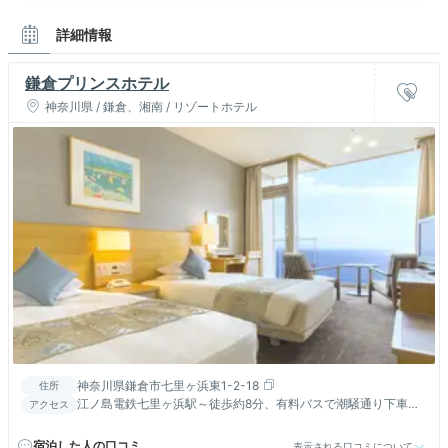
詳細情報
鎌倉プリンスホテル
神奈川県 / 鎌倉、湘南 / リゾートホテル
神奈川県鎌倉市七里ヶ浜東1-2-18
住所
江ノ島電鉄七里ヶ浜駅～徒歩約8分、有料バスで潮騒通り下車徒
アクセス
歩約1分。バンケットホール七里ヶ浜～斜行エレベーター利用可
能
宿泊した人の口コミ
表示される口コミについて