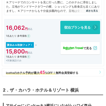
Ｋアリーナでのコンサートを見に行った際に、このホテルに滞在しまし
た。立地がランドマークタワーの横、ショッピングも飲食店も近くにあり
ますし、Ｋアリーナからも十分徒歩圏内なので、立地は全く問題ありませ
んでした。部屋も広かったし、ベッドも快適だったし、朝食レストランも
美味しかったし、さすが東京ブランドですね。
16,062
宿泊プランを見る
1名あたり 参考価格
夏休み＆秋旅フェア！
15,800
1名あたり 参考価格
※対象施設のみ
2．ザ・カハラ・ホテル＆リゾート 横浜
アサイーにパンケーキ♪横浜にいながらハワイ気分