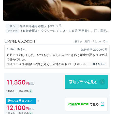
神奈川県鎌倉市坂ノ下33-6
住所
ＪＲ鎌倉駅よりタクシーにて１０～１５分(平常時）。江ノ電長
アクセス
谷駅より徒歩約１３分。
宿泊した人の口コミ
表示される口コミについて
HAPPIN
旅行時期 2020年7月
８月に１泊しました。いつもなら多くの人でにぎわう鎌倉の夏もコロナ禍
で静かでした。
国道１３４号線沿いの海が見える立地の鎌倉パークホテル。道路から見え
る建物は派手ではないのでリゾートホテルだとは気づかないかもしれませ
ん。
エントランスではスタッフがお迎えしてくれて荷物を持ってフロントへ案
11,550
宿泊プランを見る
内してくれました。
海の見えるお部屋は広々で快適。お部屋からは海が見えるのですが、角度
1名あたり 参考価格
があるのでオーシャンフロントとは残念ながらいきませんが、サンライズ
は素敵でした。
感染対策もしっかりしていて心地よいお泊りになりました。
夏休み＆秋旅フェア！
館内のレストラン「べルゴーラ」では葉山牛フェア、「和みなもと」では
12,100
蟹天丼などおいしいお料理も楽しむことができました。
1名あたり 参考価格