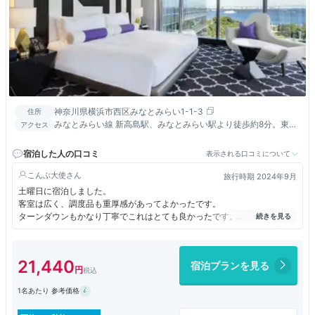
神奈川県横浜市西区みなとみらい1-1-3
住所
みなとみらい線 新高島駅、みなとみらい駅より徒歩約8分。東海
アクセス
道本線 横浜駅よりタクシーで約6分。東海道新幹線 新横浜駅より
タクシーで約20分。
宿泊した人の口コミ
表示される口コミについて
こんぶ大使
旅行時期 2024年9月
土曜日に宿泊しました。
客室は広く、調度品も重厚感があってよかったです。
ターンダウンもかなり丁寧でこれはとても良かったです。
ただ、ほかは気になったっ点も多くあります。
まず、ウェルカムドリンクが微妙。ロビーフロアに設置されているのに、
案内なし。
21,440
宿泊プランを見る
勝手に取りに行っている人もいましたが、チェックインを待たせている間
やチェックイン時に出すと良いのではと思います。ロビーフロアにはスタ
1名あたり 参考価格
ッフも多いのですが、立っているだけでの人が多いのはかなり残念。ウェ
ルカムドリンク出す気がないなら設置しなくても良いのではと思います。