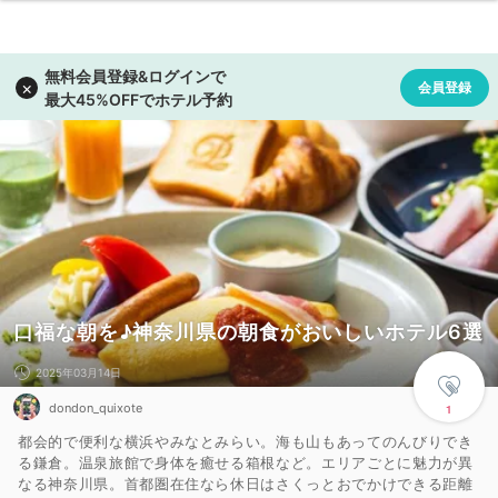
口福な朝を♪神奈川県の朝食がおいしいホテル6選
2025年03月14日
dondon_quixote
1
都会的で便利な横浜やみなとみらい。海も山もあってのんびりでき
る鎌倉。温泉旅館で身体を癒せる箱根など。エリアごとに魅力が異
なる神奈川県。首都圏在住なら休日はさくっとおでかけできる距離