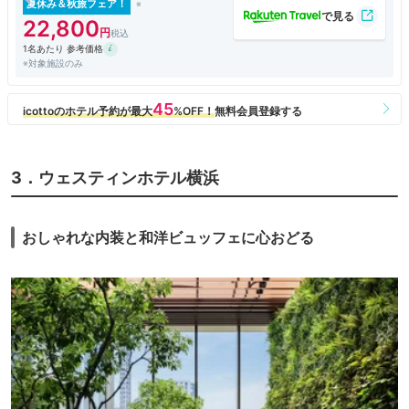
フラダンスショーの案内もなかったです。プールが別料金なので、このフ
夏休み＆秋旅フェア！
ランダンスショーくらいしかハワイらしさはないのに？？？
22,800
プール別料金なのは、かなりおどろき。滞在中は何度も使えますって強調
1名あたり 参考価格
して説明してましたが、重要なのそこじゃないから。ハワイらしさだせる
※対象施設のみ
のって、むしろプールくらいしかないんじゃないかと思いましたが、ここ
にハードルとは。宿泊料金あげていいので、プールくらい自由に使わせて
ほしいです。
チェックイン時に翌朝の朝刊を聞かれましたが、新聞は届きませんでし
た。隣の部屋には新聞が届いていたので、完全にミスでしょう。個人的に
は紙の新聞は読まないので、いらないですけど、聞かれて答えて、それで
届かないって、、、オペレーションできないなら、こんなサービスいらな
3．ウェスティンホテル横浜
いと思います。
朝食会場は、窓なしの空間で非常に閉塞感があります。料理の品数もやや
少な目です。味は悪くないですが、まぁ普通っていう領域を超えてこな
い。アサイーボウルは思ったより小さいのも残念な感じ。個人的には、和
おしゃれな内装と和洋ビュッフェに心おどる
風の焼き魚や中華街つながり？のシューマイとかはいらないのでは。品数
少ないなら、ハワイっぽさをもっと出しても良いのではと思います。ライ
ブキッチンでロコモコ丼とか。それからシンパンケーキは、デザートでは
なく、むしろ主食なのでは。これで１人５０００円はちょっとないかな
と。
全体的なコスパは良好なものの、残念なところも目立つ感じかなと思いま
した。