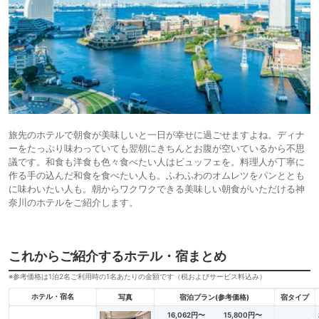
旅先のホテルで朝食が美味しいと一日が幸せに過ごせますよね。ディナ
ーをたっぷり味わっていても翌朝にきちんとお腹が空いているから不思
議です。和食も洋食も色々食べたい人はビュッフェを。料理人が丁寧に
作る手の込んだ和食を食べたい人も。ふわふわのオムレツをパンととも
に味わいたい人も。朝からワクワクできる美味しい朝食がいただける神
奈川のホテルをご紹介します。
これからご紹介するホテル・宿まとめ
※参考価格は1泊2名ご利用時の1名あたりの金額です（税およびサービス料込み）
ホテル・宿名
写真
宿泊プラン(参考価格)
宿タイプ
16,062円〜
15,800円〜