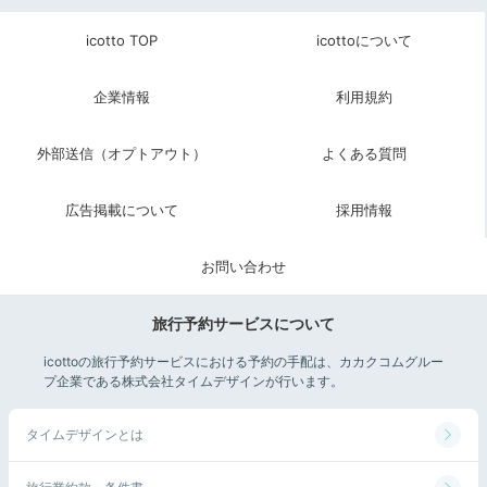
06:00
icotto TOP
icottoについて
朝風呂で
幻想的な絶景に釘づけ
企業情報
利用規約
外部送信（オプトアウト）
よくある質問
広告掲載について
採用情報
お問い合わせ
旅行予約サービスについて
icottoの旅行予約サービスにおける予約の手配は、カカクコムグルー
内湯①
内
プ企業である株式会社タイムデザインが行います。
早起きして、大浴場のガラス張りの内湯で天然温泉につ
タイムデザインとは
かりながら朝日を堪能。1日の始まりに絶景を見る、贅
沢かつ優雅な朝を過ごしましょう。非日常な体験がで