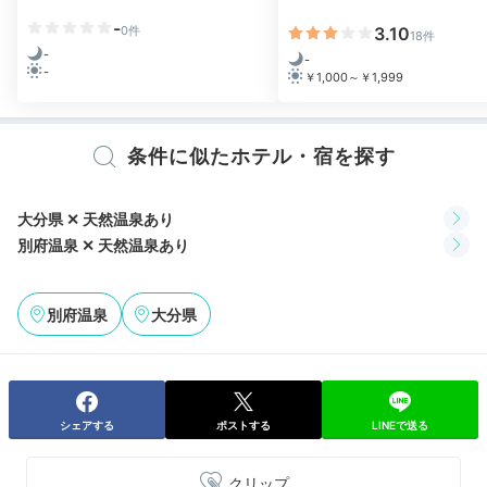
夕食バイキング
-
0件
3.10
18件
-
-
-
￥1,000～￥1,999
条件に似たホテル・宿を探す
大分県 ✕ 天然温泉あり
別府温泉 ✕ 天然温泉あり
夕食バイキングイメージ①
「S
別府温泉
大分県
夕食は「Solista」でバイキングはいかが？関アジお造
りや和牛ステーキなどの美味を別注でオーダーすること
もできます。レストランは予約制のため、事前予約をす
るか2食付きプラン等をチェックしてくださいね。
シェアする
ポストする
LINEで送る
クリップ