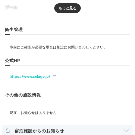
プール
Onsen
プール
屋外プール
17:00
衛生管理
絶景×温泉の
リラクゼーション
至極の癒し時間
サウナ
公式HP
飲食
レストラン
https://www.solage.jp/
ベビー＆子供関連
その他の施設情報
部屋情報
絶景露天風呂①
絶
宿泊施設からのお知らせ
別府湾の絶景を眺めながら温泉につかれます。木と岩の
その他館内施設