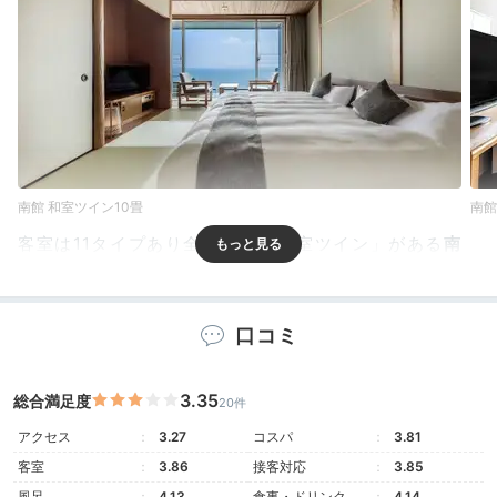
南館 和室ツイン10畳
南館
客室は11タイプあり全61室。「和室ツイン」がある
南
館は全室がオーシャンビュー客室
。開放的な気分を味わ
えます。東館には「ツイン」と「和室」が。中庭に面し
ていて、緑の癒しを享受できますよ。
口コミ
3.35
総合満足度
20件
yasashii_baikinman
アクセス
3.27
コスパ
3.81
客室
3.86
接客対応
3.85
オーシャンビューの和室でした。子連れなので和室が有
風呂
4.13
食事・ドリンク
4.14