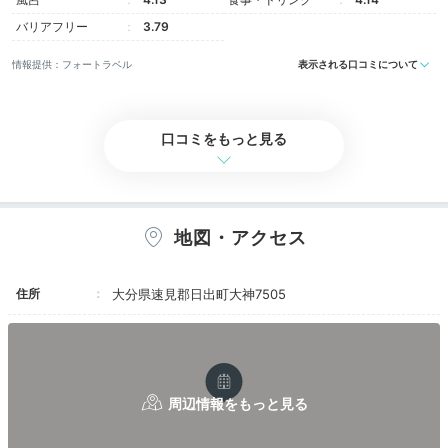
り難かったのと海が見られて子どもが喜んでいました。
+2
干潮で、しま模様の砂浜が現れて色んな海の顔を見られ
バリアフリー
3.79
ました。
情報提供：フォートラベル
表示される口コミについて
口コミをもっと見る
Activity
15:30
ホテルのプールで
地図・アクセス
思い出作り
住所
大分県速見郡日出町大神7505