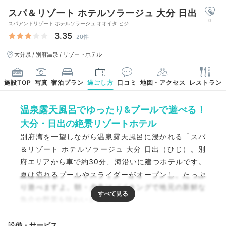
スパ＆リゾート ホテルソラージュ 大分 日出
0
スパアンドリゾート ホテルソラージュ オオイタ ヒジ
3.35
20件
大分県 / 別府温泉 / リゾートホテル
施設TOP
写真
宿泊プラン
過ごし方
口コミ
地図・アクセス
レストラン
温泉露天風呂でゆったり&プールで遊べる！
大分・日出の絶景リゾートホテル
別府湾を一望しながら温泉露天風呂に浸かれる「スパ
＆リゾート ホテルソラージュ 大分 日出（ひじ）。別
府エリアから車で約30分、海沿いに建つホテルです。
夏は流れるプールやスライダーがオープンし、たっぷ
り遊べますよ。朝・夕食はバイキングで地元の新鮮な
魚介や野菜を味わいましょう。
設備・サービス