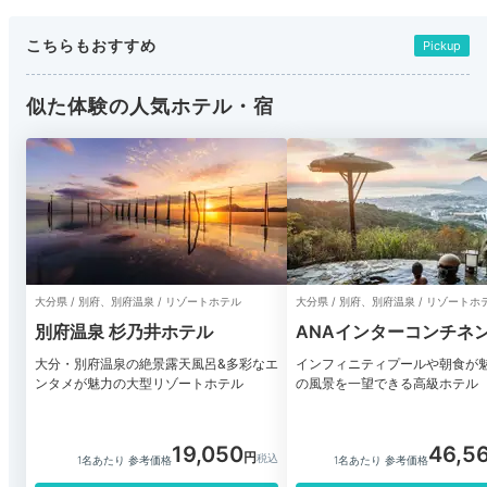
こちらもおすすめ
Pickup
似た体験の人気ホテル・宿
大分県 / 別府、別府温泉 / リゾートホテル
大分県 / 別府、別府温泉 / リゾートホ
別府温泉 杉乃井ホテル
ANAインターコンチネ
別府リゾート＆スパ
大分・別府温泉の絶景露天風呂&多彩なエ
インフィニティプールや朝食が
ンタメが魅力の大型リゾートホテル
の風景を一望できる高級ホテル
19,050
46,5
1名あたり 参考価格
1名あたり 参考価格