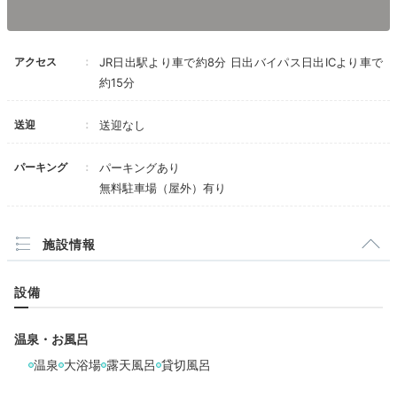
アクセス
JR日出駅より車で約8分 日出バイパス日出ICより車で
スプラッシュプールGAO①
スプ
約15分
夏期は、屋外のレジャープールで水遊びを楽しめます。
流れるプール、ボディスライダー、キッズプールなど
多
送迎
送迎なし
彩にそろう充実の施設。夏期以外は、ゴルフ練習場やテ
ニスコートでスポーツを楽しみましょう。
パーキング
パーキングあり
無料駐車場（屋外）有り
施設情報
yasashii_baikinman
息子にとって初めてのプールでしたが、小さい子向けや
設備
流れるプール、ウォータースライダーなど様々な段階の
+1
プールがあり、徐々に慣らしながら楽しむことができま
した。
温泉・お風呂
温泉
大浴場
露天風呂
貸切風呂