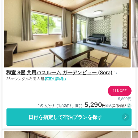
和室 8畳 共用バスルーム ガーデンビュー (Sora)
25㎡
シングル布団 3 組
客室の詳細
11%OFF
5,890円
5,290
1名あたり（1泊2名利用時）
日付を指定して宿泊プランを探す