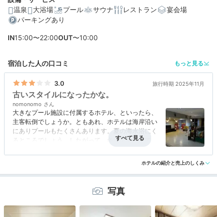
温泉
大浴場
プール
サウナ
レストラン
宴会場
パーキングあり
編集部おすすめの３つのポイント
IN
15:00〜22:00
OUT
〜10:00
全61室♡シングルから5名で泊まれる広いお部屋まで選べ
る客室
宿泊した人の口コミ
もっと見る
開放感が抜群♪目の前に海のパノラマが広がる絶景温泉露
天風呂
3.0
旅行時期 2025年11月
古いスタイルになったかな。
迫力満点のスライダーにキッズプールも！夏は水遊びを
nomonomo
エンジョイ
大きなプール施設に付属するホテル、といったら、
主客転倒でしょうか。ともあれ、ホテルは海岸沿い
にありプールもたくさんあります。夏の海水浴にく
るところでしょう。したがって、冬は閑散としてい
ます。べっぷのまちからもとおい。まあ、温泉はあ
りますが、別府ではめずらしくもないでしょう。
ホテルの紹介と売上のしくみ
写真