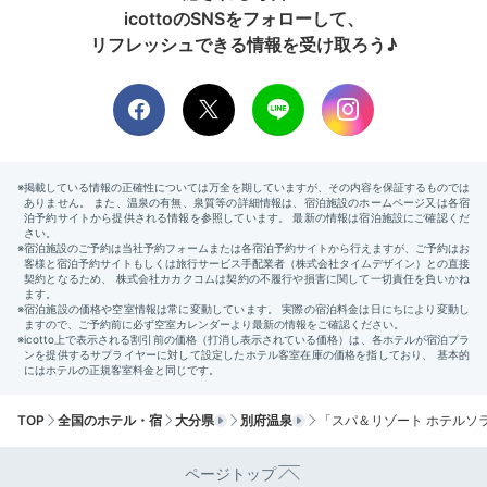
icottoのSNSをフォローして、
リフレッシュできる情報を受け取ろう♪
Cafe＆Bar①
Ca
夕食後は「Cafe＆Bar Costavilla（コスタヴィラ）」
でお酒をしっぽりと。日本各地の焼酎や日本酒、カクテ
ルなどいろいろなお酒がそろっているので、飲み慣れた
お酒をお供に旅の夜を過ごせます。
2日目
TOP
全国のホテル・宿
大分県
別府温泉
「スパ＆リゾート ホテルソラ
Morning
ページトップ