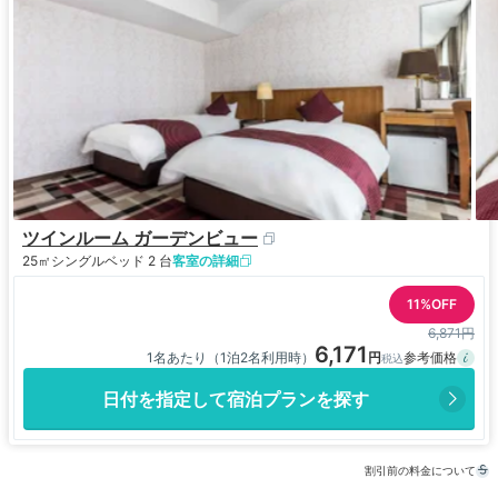
ツインルーム ガーデンビュー
25㎡
シングルベッド 2 台
客室の詳細
11%OFF
6,871円
6,171
1名あたり（1泊2名利用時）
日付を指定して宿泊プランを探す
割引前の料金について