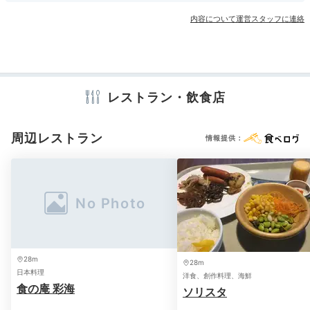
和風露天風呂と浴槽が石畳風の洋風露天風呂があり、朝
宴会場
ランドリーコーナー
売店・ギフトショップ
卓球台
内容について運営スタッフに連絡
と夜で違う露天風呂を楽しめますよ。
子連れ旅なら貸切
カラオケルーム
風呂の利用もおすすめ
。安心して湯浴みができます。
アメニティ
テレビ
冷蔵庫
スリッパ
セーフティボックス
洗浄機付トイレ
レストラン・飲食店
浴衣
歯ブラシ
カミソリ
シャンプー
コンディショナー
yasashii_baikinman
ボディソープ
シャワーキャップ
タオル
バスタオル
ドライヤー
お茶セット
電気ポット
加湿器
周辺レストラン
情報提供：
ワンオペの大浴場が不安だったので、チェックイン前に電話で家族
風呂を予約しました。規模が大きく、
お風呂も洗い場も脱衣所も
広々と贅沢でした
。
※設備・アメニティは、確認が取れている情報を表示しています。
Dinner
18:30
28m
28m
日本料理
洋食、創作料理、海鮮
夜景を見ながら
食の庵 彩海
ソリスタ