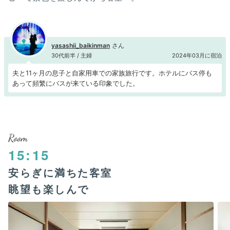
yasashii_baikinman
30代前半 / 主婦
2024年03月に宿泊
夫と11ヶ月の息子と自家用車での家族旅行です。ホテルにバス停も
あって頻繁にバスが来ている印象でした。
Room
15:15
安らぎに満ちた客室
眺望も楽しんで