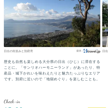
日出の街並みと別府湾
日出
歴史も自然も楽しめる大分県の日出（ひじ）に滞在する
ことに。「サンリオハーモニーランド」があったり、特
産品・城下かれいを味わえたりと魅力たっぷりなエリア
です。別府に近いので「地獄めぐり」を楽しむことも。
Check-in