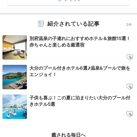
yasashii_baikinman
バイキングでした。息子は寝たのでベビーカーで入らせてもらいま
紹介されている記事
3件
した。通路の邪魔にならない席を確保してくださり助かりました。
豊後牛のシチューが1番美味しかったです！
別府温泉の子連れにおすすめホテル＆旅館15選！
赤ちゃんと楽しめる厳選宿
Bar
大分のプール付きホテル6選♪温泉&プールで旅を
21:00
エンジョイ！
雰囲気のいいBarで
会話を楽しむ
子供も喜ぶ！この夏に泊まりたい大分のプール付
きホテル5選
癒される毎日へ