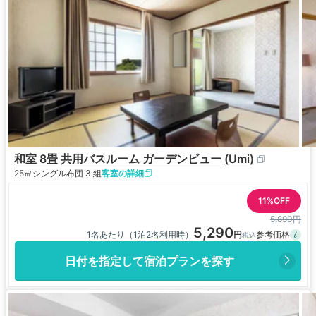
和室 8畳 共用バスルーム ガーデンビュー (Umi)
25㎡
シングル布団 3 組
客室の詳細
11%OFF
5,890円
5,290
1名あたり（1泊2名利用時）
日付を指定して宿泊プランを探す