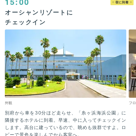
15:00
宿に到着
オーシャンリゾートに
チェックイン
外観
フロ
別府から車を30分ほど走らせ、「糸ヶ浜海浜公園」に
隣接するホテルに到着。早速、中に入ってチェックイン
します。高台に建っているので、眺めも抜群ですよ。ロ
ビーで景色を楽しんでから客室へ。