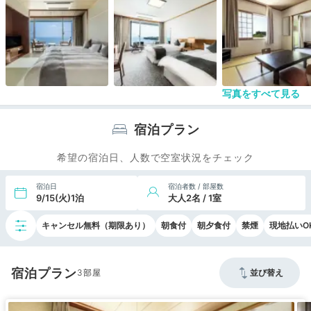
写真をすべて見る
宿泊プラン
希望の宿泊日、人数で空室状況をチェック
宿泊日
宿泊者数 / 部屋数
9/15(火)1泊
大人2名 / 1室
キャンセル無料（期限あり）
朝食付
朝夕食付
禁煙
現地払いO
宿泊プラン
3
並び替え