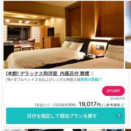
[本館] デラックス和洋室, 内風呂付 禁煙
78㎡
ダブルベッド 2 台およびシングル布団 2 組
客室の詳細
21%OFF
23,857円
19,017
1名あたり（1泊2名利用時）
日付を指定して宿泊プランを探す