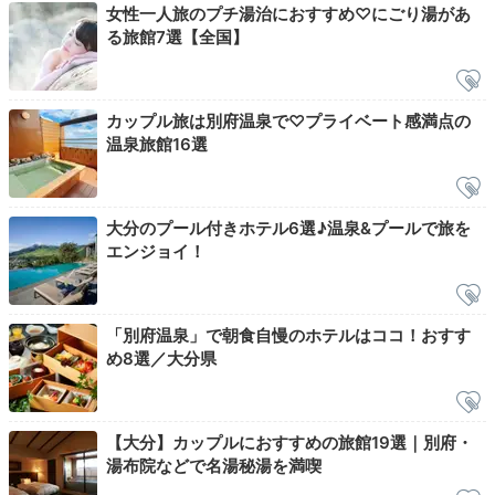
女性一人旅のプチ湯治におすすめ♡にごり湯があ
る旅館7選【全国】
icotto_ih
カップル旅は別府温泉で♡プライベート感満点の
「楓」で、海鮮やステーキが出る豊後コースを堪能。
ラ
温泉旅館16選
イブ感があり、シェフとの対話も楽しみながら口福時間
+10
となりました。全体的に量がちょうどよかったです◎
大分のプール付きホテル6選♪温泉&プールで旅を
エンジョイ！
2日目
「別府温泉」で朝食自慢のホテルはココ！おすす
め8選／大分県
Morning
07:00
【大分】カップルにおすすめの旅館19選｜別府・
湯布院などで名湯秘湯を満喫
全室温泉の内風呂付き