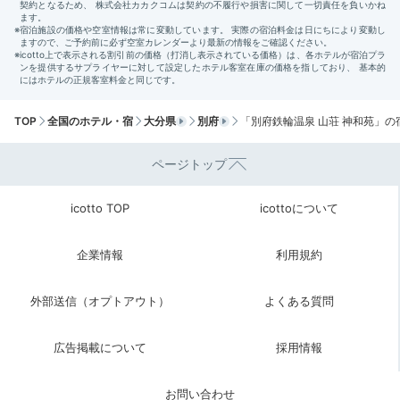
icotto_ih
お部屋の内風呂もこれまた広くて立派でした。客室のア
メニティも充分な量があり、
シャンプー類はイタリアブ
+9
ランドの「ACCA KAPPA」
でテンションUP♪
TOP
全国のホテル・宿
大分県
別府
「別府鉄輪温泉 山荘 神和苑」の
ページトップ
Breakfast
icotto TOP
icottoについて
08:00
企業情報
利用規約
大分の美味が並ぶ朝食で
元気をチャージ
外部送信（オプトアウト）
よくある質問
広告掲載について
採用情報
お問い合わせ