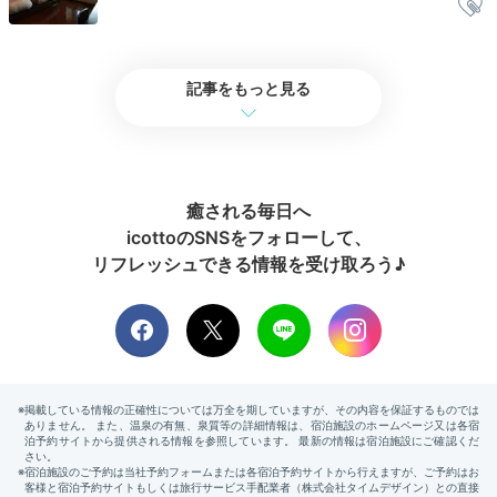
朝風呂で体を目覚めさせる
記事をもっと見る
癒される毎日へ
icottoのSNSをフォローして、
リフレッシュできる情報を受け取ろう♪
別館和洋室の内風呂と露天風呂
特別
早起きしたら、全客室にある自家源泉かけ流しの内風呂
でゆったり。客室タイプによっては、露天風呂やミスト
サウナまで付く贅沢なお部屋もあります。プライベート
空間で、誰にも邪魔されず朝風呂を楽しんで。