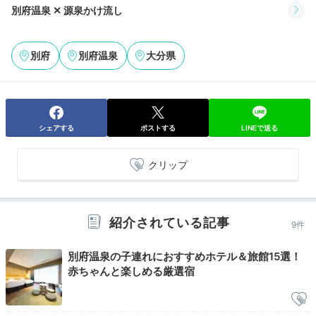
別府温泉 ✕ 源泉かけ流し
大分の美食ディナー
別府
別府温泉
大分県
シェアする
ポストする
LINEで送る
クリップ
レストラン結 懐石一例
和懐
紹介されている記事
9件
夕食は館内2つのレストランから選べます。「結」で
は、国産黒毛和牛のしゃぶしゃぶや、季節限定のふぐや
別府温泉の子連れにおすすめホテル＆旅館15選！
鱧しゃぶなどの和懐石を。「楓」では特上黒毛和牛、伊
赤ちゃんと楽しめる厳選宿
勢海老やヤリイカなどの九州産の海鮮を使った鉄板焼き
をいただけます。