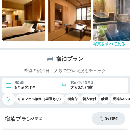
バリアフリーではないこと
この３点がマイナス点となりました
お風呂の温泉はとっても気持ち良かったです。
写真をすべて見る
宿泊プラン
希望の宿泊日、人数で空室状況をチェック
宿泊日
宿泊者数 / 部屋数
9/15(火)1泊
大人2名 / 1室
キャンセル無料（期限あり）
朝食付
朝夕食付
禁煙
現地払いO
宿泊プラン
3
並び替え