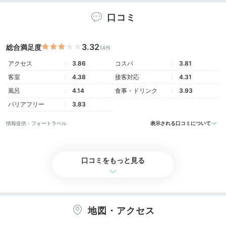
口コミ
3.32
総合満足度
14件
アクセス
3.86
コスパ
3.81
特別室竹 夏季限定プール付き
離れ
客室
4.38
接客対応
4.31
客室は全50室、12タイプ。本館、別館、離れ、「宙
風呂
4.14
食事・ドリンク
3.93
(sora)」館に分かれています。全室源泉かけ流しの温泉
バリアフリー
3.83
が付き、48㎡～166㎡と広さも十分。夏季限定のプール
付きやダブルベッドが6台入る大部屋など、多彩に利用
情報提供：フォートラベル
表示される口コミについて
できます。
口コミをもっと見る
icotto_ih
本館の洋室（バリアフリー対応可）に宿泊。館内の広さ
地図・アクセス
に続き、この客室も広くてまた驚き。シモンズのダブル
+10
ベッドがそれぞれ1台ずつあり、寝具はふかふかの真綿