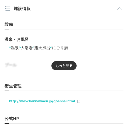
施設情報
中庭
能楽
ひと息ついたら13000坪もある館内を散策。有形指定文
設備
化財の史跡や石塔がある回遊式庭園、茅葺きの茶室、檜
材で作られた能楽堂など見どころたくさん。日本画家の
温泉・お風呂
東山魁夷の木版や、人間国宝の清水卯一の陶芸など美術
温泉
大浴場
露天風呂
にごり湯
品も点在。
プール
プール
屋内プール
icotto_ih
衛生管理
回廊の幅も広く、どこもかしこも広くて滞在中は2回迷
リラクゼーション
子になりました（笑）敷地内の
能楽堂ではタイミングが
+4
エステ・マッサージ
ジム・フィットネス
http://www.kannawaen.jp/goannai.html
あえば能や狂言、落語に演劇なども楽しめる
ようです。
飲食
公式HP
レストラン
バー