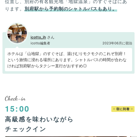
位置し、別府の有名観光地「地獄温泉」のすぐそばにあ
ります。
別府駅から予約制のシャトルバスもあり。
icotto_ih
icotto編集者
2023年06月に宿泊
ホテルは「山地獄」のすぐそば、湯けむりモクモクのこれぞ別府！
という旅情に浸れる場所にあります。シャトルバスの時間が合わな
ければ別府駅からタクシー直行がおすすめ◎
Check-in
15:00
宿に到着
高級感を味わいながら
チェックイン