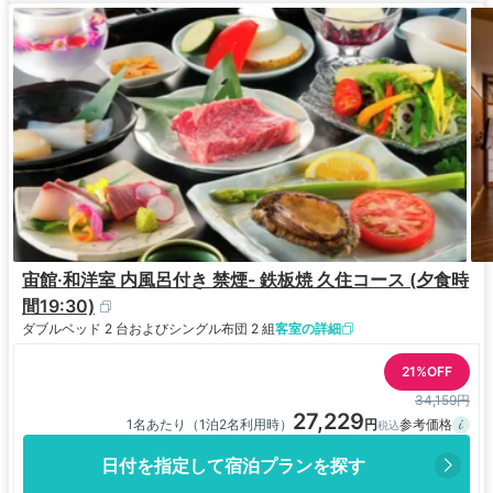
宙館·和洋室 内風呂付き 禁煙- 鉄板焼 久住コース (夕食時
間19:30)
ダブルベッド 2 台およびシングル布団 2 組
客室の詳細
21%OFF
34,159円
27,229
1名あたり（1泊2名利用時）
日付を指定して宿泊プランを探す