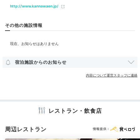
Onsen
http://www.kannawaen.jp/
16:30
ベビー＆子供関連
その他の施設情報
源泉かけ流しの温泉を
湯めぐりで楽しむ
部屋情報
和室
和洋室
洋室
インターネット利用可能
Wi-Fi利用可能
露天風呂付客室
宿泊施設からのお知らせ
その他館内施設
内容について運営スタッフに連絡
宴会場
売店・ギフトショップ
アメニティ
テレビ
冷蔵庫
エアコン
スリッパ
セーフティボックス
レストラン・飲食店
洗浄機付トイレ
浴衣
歯ブラシ
カミソリ
シャンプー
眺望抜群の展望露天風呂
鉄輪
コンディショナー
ボディソープ
シャワーキャップ
タオル
周辺レストラン
バスタオル
ドライヤー
お茶セット
電気ポット
加湿器
情報提供：
敷地内には2つの自家源泉があり、源泉かけ流しの天然
温泉を楽しめます。神秘的な青湯が特徴の大浴場、鉄輪