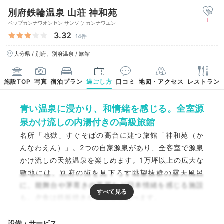
別府鉄輪温泉 山荘 神和苑
1
ベップカンナワオンセン サンソウ カンナワエン
3.32
14件
大分県 / 別府、別府温泉 / 旅館
施設TOP
写真
宿泊プラン
過ごし方
口コミ
地図・アクセス
レストラン
青い温泉に浸かり、和情緒を感じる。全室源
泉かけ流しの内湯付きの高級旅館
名所「地獄」すぐそばの高台に建つ旅館「神和苑（か
んなわえん）」。2つの自家源泉があり、全客室で源泉
かけ流しの天然温泉を楽しめます。1万坪以上の広大な
敷地には、別府の街を見下ろす眺望抜群の露天風呂
に、能舞台や茅葺きの茶屋など日本情緒を感じる施設
も。夕食は鉄板焼きか和懐石を選べます。
設備・サービス