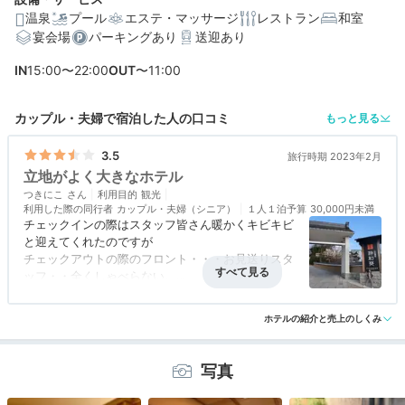
温泉
プール
エステ・マッサージ
レストラン
和室
宴会場
パーキングあり
送迎あり
編集部おすすめの３つのポイント
IN
15:00〜22:00
OUT
〜11:00
神秘の青湯、泥湯、鉄輪名物の「蒸し湯」など湯巡りを
楽しめる
カップル・夫婦で宿泊した人の口コミ
もっと見る
ミストサウナやプール付き、ダブルベッドが6台入る部屋
など多彩
3.5
旅行時期 2023年2月
立地がよく大きなホテル
木箱の引き出しを開ける瞬間がワクワク！大分の美味が
つきにこ
並ぶ和朝食
利用目的
観光
利用した際の同行者
カップル・夫婦（シニア）
１人１泊予算
30,000円未満
チェックインの際はスタッフ皆さん暖かくキビキビ
と迎えてくれたのですが
チェックアウトの際のフロント・・・お見送りスタ
ッフ・・全くしゃべらない。
一通りの「ありがとうございました」だけ。気持ち
アクセス
4.0
コスパ
3.5
客室
4.0
接客対応
3.0
風呂
3.0
がこもってないな～と感じました。
ホテルの紹介と売上のしくみ
食事・ドリンク
2.5
バリアフリー
2.5
良いホテルだったのですがレストランでの食事の提
供の仕方
写真
温泉が寒いのに外を通っていかなくてはならないこ
と