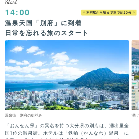
Start
14:00
別府駅から宿まで車で約20分
温泉天国「別府」に到着
日常を忘れる旅のスタート
温泉街 別府の街並み
湯け
「おんせん県」の異名を持つ大分県の別府は、湧出量全
国1位の温泉街。ホテルは「鉄輪（かんなわ）温泉」に