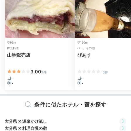
名物の蒸気浴「蒸し湯」、女性限定の泥湯で湯めぐり
を。時間があれば
オールハンド施術のエステで美を磨く
※設備・アメニティは、確認が取れている情報を表示しています。
のも◎
92m
120m
icotto_ih
郷土料理
バー、その他
山地獄売店
ぴあす
どこの温泉にいっても充分な量のアメニティがあって贅
沢でした。蒸し湯は1人ずつ木箱に入り首下は全て蒸さ
+4
3.00
-
れる入浴法。自分が小籠包になった気分で面白かったで
2件
0件
す（笑）
-
-
-
-
条件に似たホテル・宿を探す
Dinner
18:00
大分県 ✕ 源泉かけ流し
黒毛和牛や海鮮に舌鼓
大分県 ✕ 料理自慢の宿