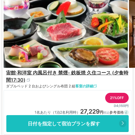
宙館·和洋室 内風呂付き 禁煙- 鉄板焼 久住コース (夕食時
間17:30)
ダブルベッド 2 台およびシングル布団 2 組
客室の詳細
21%OFF
34,159円
27,229
1名あたり（1泊2名利用時）
日付を指定して宿泊プランを探す