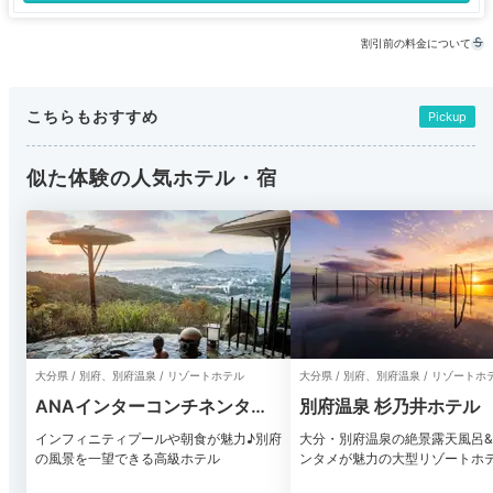
割引前の料金について
こちらもおすすめ
Pickup
似た体験の人気ホテル・宿
大分県 / 別府、別府温泉 / リゾートホテル
大分県 / 別府、別府温泉 / リゾートホ
ANAインターコンチネンタル
別府温泉 杉乃井ホテル
別府リゾート＆スパ
インフィニティプールや朝食が魅力♪別府
大分・別府温泉の絶景露天風呂
の風景を一望できる高級ホテル
ンタメが魅力の大型リゾートホ