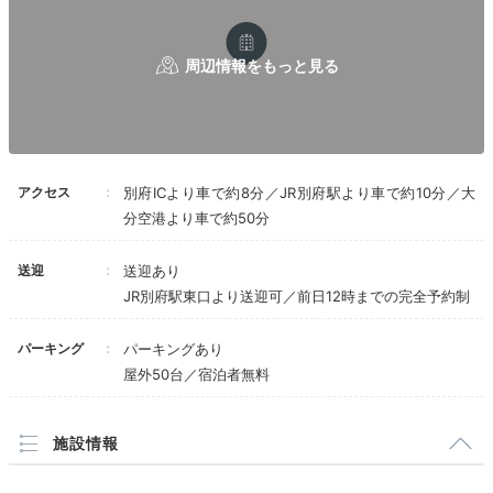
mgmg0088__
窓から見える緑に癒されました。
露天風呂は雰囲気が最高で、かな
りのんびりできました。
子ども用の椅子やベビーベッドもありまし
た。
アクセス
別府ICより車で約8分／JR別府駅より車で約10分／大
分空港より車で約50分
送迎
送迎あり
Relax
JR別府駅東口より送迎可／前日12時までの完全予約制
17:00
パーキング
パーキングあり
足湯や湯上り処で
屋外50台／宿泊者無料
まったり癒しの時間
施設情報