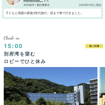
mgmg0088__
30代前半 / 委託事業主
2023年12月に宿泊
子どもと両親の家族3世代旅行。宿まで車で行きました。
Check-in
15:00
宿に到着
別府湾を望む
ロビーでひと休み