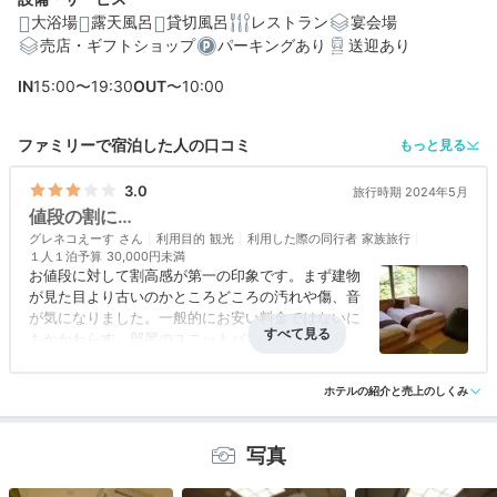
大浴場
露天風呂
貸切風呂
レストラン
宴会場
売店・ギフトショップ
パーキングあり
送迎あり
編集部おすすめの３つのポイント
IN
15:00〜19:30
OUT
〜10:00
肌触りの優しいお湯を源泉掛け流しで♪癒しの大浴場&貸
ファミリーで宿泊した人の口コミ
もっと見る
切風呂
お部屋食でゆっくり味わえる、地元の海鮮たっぷりの会
3.0
旅行時期 2024年5月
席料理
値段の割に…
グレネコえーす
利用目的
観光
利用した際の同行者
家族旅行
キッズスペースや湯上りドリンクなど、嬉しい無料サー
１人１泊予算
30,000円未満
ビスが充実
お値段に対して割高感が第一の印象です。まず建物
が見た目より古いのかところどころの汚れや傷、音
が気になりました。一般的にお安い料金ではないに
もかかわらす、部屋のユニットバスにはびっくり…
アクセス
3.0
コスパ
3.0
客室
3.5
接客対応
4.0
風呂
3.5
お食事は夕食は大変美味しかったのですが、一転、
ホテルの紹介と売上のしくみ
食事・ドリンク
3.5
バリアフリー
評価なし
朝食のバイキングが名物の団子汁ととり天くらいし
か郷土料理がなく、パンもビジネスホテル程度の味
で残念でした。
写真
旅館の導線が悪いのであまり年配の方にはお勧めし
ないです。冬はお風呂間の移動で冷えそうです。