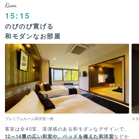
Room
15:15
のびのび寛げる
和モダンなお部屋
プレミアムルーム和洋室一例
ス
客室は全40室。清潔感のある和モダンなデザインで、
12～14畳の広い和室や、ベッドを備えた和洋室
などか