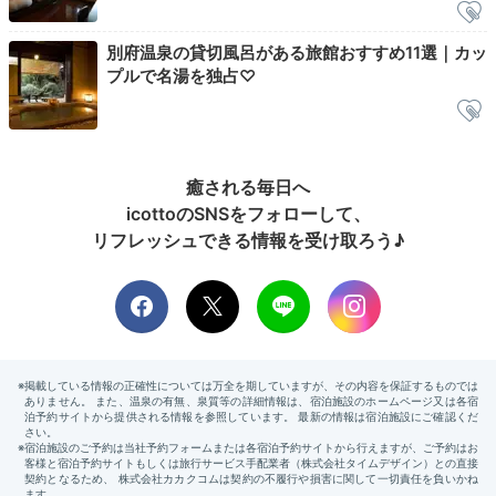
ム宿泊者限定のラウンジ
に。窓の外には別府市街のきら
めく夜景が広がり、ロマンチックな雰囲気に浸れます。
別府温泉の貸切風呂がある旅館おすすめ11選｜カッ
お酒を片手に、大人の時間を楽しんではいかがでしょう
プルで名湯を独占♡
か。
癒される毎日へ
mgmg0088__
icottoのSNSをフォローして、
リフレッシュできる情報を受け取ろう♪
私達は館内のキッズルームで、おもちゃで遊んだりお絵描きをした
りして過ごしました。
2日目