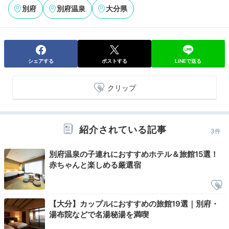
別府
別府温泉
大分県
Night
20:30
お酒を片手に
シェアする
ポストする
LINEで送る
夜景を楽しむ
クリップ
紹介されている記事
3件
別府温泉の子連れにおすすめホテル＆旅館15選！
赤ちゃんと楽しめる厳選宿
【大分】カップルにおすすめの旅館19選｜別府・
宿からの眺望(夜)
プレ
湯布院などで名湯秘湯を満喫
夜18時から21時は、
ロビーラウンジがプレミアムルー