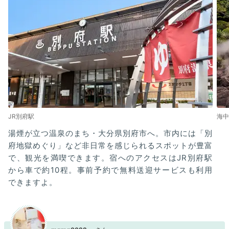
JR別府駅
海中
湯煙が立つ温泉のまち・大分県別府市へ。市内には「別
府地獄めぐり」など非日常を感じられるスポットが豊富
で、観光を満喫できます。宿へのアクセスはJR別府駅
から車で約10程。事前予約で無料送迎サービスも利用
できますよ。