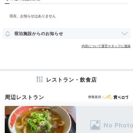
湯上がり処では、ソフトドリンクやお酒のサービスがありました。
部屋情報
また
8月に泊まった時は中庭にプールが出されていました。
その他館内施設
宴会場
売店・ギフトショップ
宿泊施設からのお知らせ
Dinner
18:00
内容について運営スタッフに連絡
アメニティ
お部屋食でゆっくり
テレビ
冷蔵庫
エアコン
スリッパ
セーフティボックス
洗浄機付トイレ
浴衣
歯ブラシ
カミソリ
洗顔
シャンプー
会席料理を味わう
リンス
ボディソープ
シャワーキャップ
タオル
バスタオル
ドライヤー
お茶セット
電気ポット
レストラン・飲食店
周辺レストラン
情報提供：
※設備・アメニティは、確認が取れている情報を表示しています。