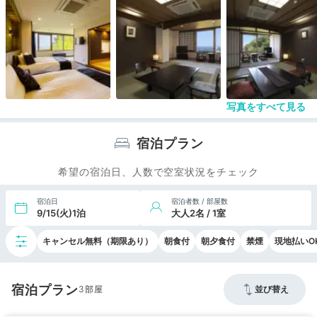
貸し切り風呂などは良いのかもしれません（有料）
無料の岩盤浴は大変良かったです。
写真をすべて見る
宿泊プラン
希望の宿泊日、人数で空室状況をチェック
宿泊日
宿泊者数 / 部屋数
9/15(火)1泊
大人2名 / 1室
キャンセル無料（期限あり）
朝食付
朝夕食付
禁煙
現地払いO
宿泊プラン
3
並び替え