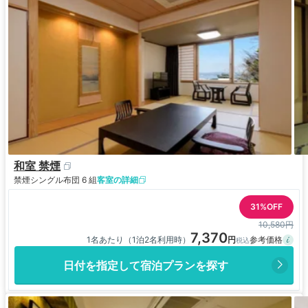
和室 禁煙
禁煙
シングル布団 6 組
客室の詳細
31%OFF
10,580円
7,370
1名あたり（1泊2名利用時）
日付を指定して宿泊プランを探す