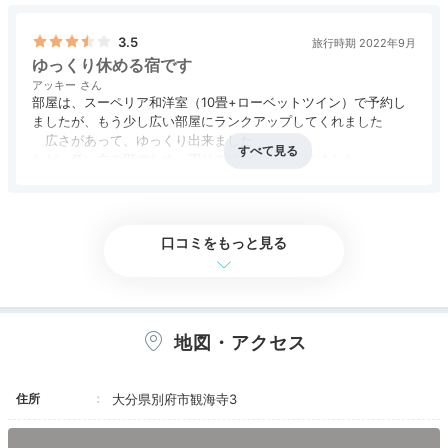
大浴場でリラックス
3.5
旅行時期 2022年9月
ゆっくり休める宿です
アッキー
部屋は、スーペリア和洋室（10畳+ローベットツイン）で予約し
ましたが、もう少し広い部屋にランクアップしてくれました
広さがあって、ゆっくり出来ました
ただ、低い方の階のため、周りの建物も目に付きました
食事は、【竹会席】で、１日目は、量も適量で美味しく食べや
すかったです
２日目は、違うメニューで、サービスなのか、鯛の兜煮が各人分
もあり、食べきれませんでした
口コミをもっと見る
森の岩風呂
温泉
大浴場のお湯は源泉掛け流し。森に包まれるような露天
地図・アクセス
風呂や内風呂で、肌に優しい弱アルカリ性の温泉を満喫
できます。男性専用のサウナや、女性専用の有料岩盤浴
でさらにリラックス。
家族でのんびり過ごせる貸切風呂
住所
大分県別府市観海寺3
も魅力です。