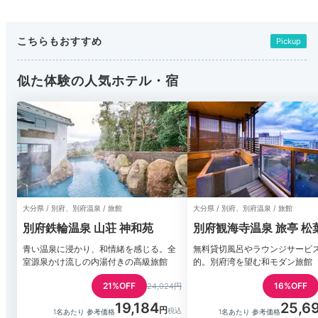
こちらもおすすめ
Pickup
似た体験の人気ホテル・宿
大分県 / 別府、別府温泉 / 旅館
大分県 / 別府、別府温泉 / 旅館
別府鉄輪温泉 山荘 神和苑
別府観海寺温泉 旅亭 松
青い温泉に浸かり、和情緒を感じる。全
無料貸切風呂やラウンジサービ
室源泉かけ流しの内湯付きの高級旅館
的。別府湾を望む和モダン旅館
21%OFF
16%OFF
24,024円
19,184
25,6
1名あたり 参考価格
1名あたり 参考価格