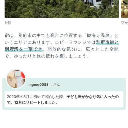
外観
宿か
宿は、別府市の中でも高台に位置する「観海寺温泉」と
いうエリアにあります。ロビーラウンジでは
別府市街と
別府湾を一望でき
、開放的な気分に。広々とした空間
で、ゆったりと旅の疲れを癒しましょう。
mgmg0088__
2023年の8月に初めて宿泊した際、
子ども達がかなり気に入ったの
で、12月にリピートしました。