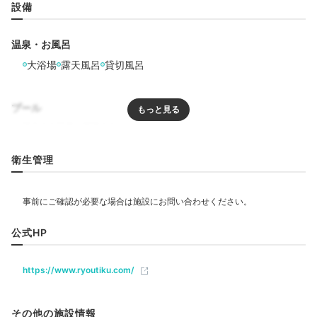
設備
温泉・お風呂
大浴場
露天風呂
貸切風呂
プール
足湯
無料のドリンクや地酒を頂いて、
畳敷きの湯上り処でご
リラクゼーション
衛生管理
ろごろ。足湯で海を眺めたり、キッズスペースでお子さ
んと遊ぶこともできます。自分へのご褒美にエステを予
約しておくのも◎。多彩な館内施設で充実した時間を過
飲食
ごせますよ。
レストラン
公式HP
https://www.ryoutiku.com/
ベビー＆子供関連
mgmg0088__
その他の施設情報