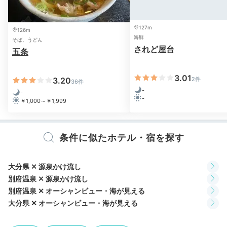
夕食／会席料理一例
夕食
127m
126m
海鮮
お部屋で頂く夕食は、
別府湾で水揚げされた海鮮たっぷ
そば、うどん
されど屋台
五条
りの会席料理です。
時期によっては、ブランド牛「おお
いた和牛」を使ったすき焼き会席が登場することも。部
屋のテレビでYouTubeが視聴できるのも嬉しいポイン
3.01
3.20
2件
36件
トです。
-
-
-
￥1,000～￥1,999
条件に似たホテル・宿を探す
mgmg0088__
お刺身や旬食材の前菜など大満足のメニュー。
お子様プ
大分県 ✕ 源泉かけ流し
レートは子どもの大好きなものばかりでした。
部屋食な
+1
別府温泉 ✕ 源泉かけ流し
ので、周りを気にせずゆっくり食べられて良かったで
別府温泉 ✕ オーシャンビュー・海が見える
す。
大分県 ✕ オーシャンビュー・海が見える