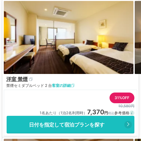
洋室 禁煙
禁煙
セミダブルベッド 2 台
客室の詳細
31%OFF
10,580円
7,370
1名あたり（1泊2名利用時）
日付を指定して宿泊プランを探す