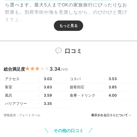
ら選べます。最大5人までOKの家族旅行にぴったりなお
部屋も。別府市街や海を見渡しながら、のびのびと寛げ
ますよ。
口コミ
mgmg0088__
「スタンダード和室」は幼児2人と大人3人で丁度良い広
3.34
総合満足度
さ。「プレミアムルーム和洋室」は子どもが走り回れる
+1
26件
程広く、両親は大きなベッドでゆっくり眠れたと大満足
アクセス
3.03
コスパ
3.53
でした。
客室
3.63
接客対応
3.85
風呂
3.59
食事・ドリンク
4.00
バリアフリー
3.35
Onsen
情報提供：フォートラベル
表示される口コミについて
15:40
その他の口コミ
源泉掛け流しの