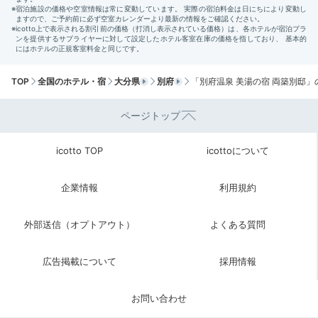
Morning
06:00
朝風呂や朝散歩で
リフレッシュ
TOP
全国のホテル・宿
大分県
別府
「別府温泉 美湯の宿 両築別邸」
ページトップ
icotto TOP
icottoについて
企業情報
利用規約
外部送信（オプトアウト）
よくある質問
広告掲載について
採用情報
森のひのき風呂
中庭
大浴場は朝5時からオープン。早朝から温泉を楽しめま
お問い合わせ
す。特に、森の清々しい空気に包まれる露天風呂がおす