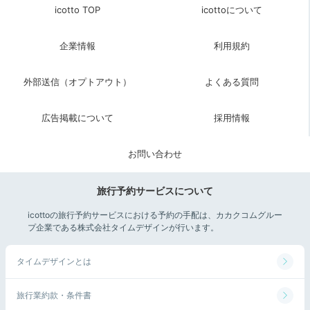
icotto TOP
icottoについて
企業情報
利用規約
ロビー
チェックアウト前には売店に立ち寄ってみてはいかが、
外部送信（オプトアウト）
よくある質問
登別や北海道のお土産はもちろん、お菓子や飲み物、日
用品も揃っています。買い忘れたものがあった時に便利
広告掲載について
採用情報
ですよ。準備を万端にして、2日目も観光を楽しみまし
ょ。
お問い合わせ
旅行予約サービスについて
Return trip
icottoの旅行予約サービスにおける予約の手配は、カカクコムグルー
15:00
プ企業である株式会社タイムデザインが行います。
温泉・グルメ・観光を
タイムデザインとは
大満喫して帰路へ
「登別温泉 ホテル まほろば」で過ごした1泊2日の旅。
旅行業約款・条件書