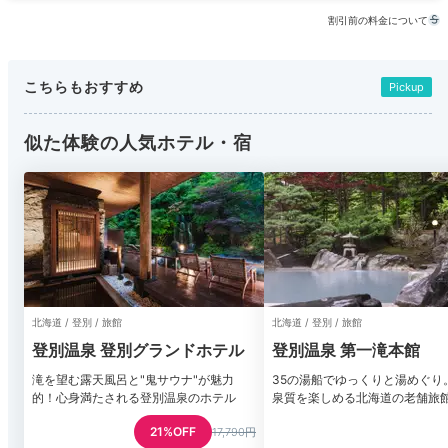
割引前の料金について
こちらもおすすめ
Pickup
似た体験の人気ホテル・宿
北海道 / 登別 / 旅館
北海道 / 登別 / 旅館
登別温泉 登別グランドホテル
登別温泉 第一滝本館
滝を望む露天風呂と"鬼サウナ"が魅力
35の湯船でゆっくりと湯めぐり
的！心身満たされる登別温泉のホテル
泉質を楽しめる北海道の老舗旅
21%OFF
17,790円