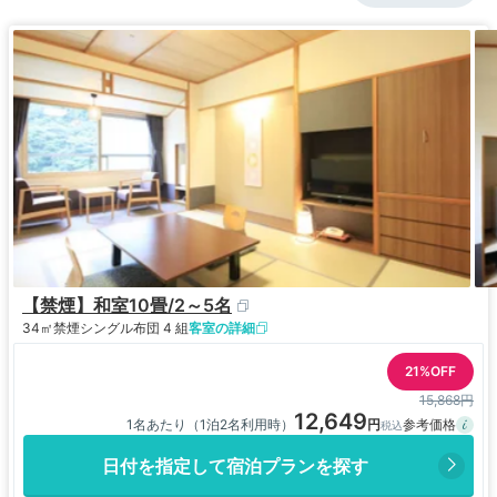
番でしょうか？。
食事は夕・朝共にブッフェスタイル会場・リバティ
を利用しましたが、外観も室内も昭和の時代のまま
でチープ感するほどがっかりでした…。
メニューも演出もレイアウトも食器までも全てに創
意工夫が感じられず安っぽい雰囲気の中でいただく
と味まで美味しくなく、これでこの価格はぼったく
りか？…、と疑ってしまうほど価格と見合ってない
ことが残念でした（但し食材の質は悪くはないで勿
体ない）。
もう一箇所ブッフェスタイル・グリーンテラスにす
れば違っていたかも知れませんが？。
最後にチェックアウトの際に厳重注意をお願いしま
【禁煙】和室10畳/2～5名
した～、中華系インバウンド客による脱衣場での携
34㎡
禁煙
シングル布団 4 組
客室の詳細
帯電話持ち込みによる撮影や使用の禁止（これは犯
罪です）とその他のマナー違反に関する注意徹底で
21%OFF
す（これは宿の問題だけでは解決しないかも知れま
15,868円
せん）。
12,649
1名あたり（1泊2名利用時）
日付を指定して宿泊プランを探す