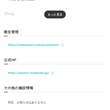
プール
リラクゼーション
衛生管理
サウナ
ジャグジー
エステ・マッサージ
温泉大浴場①
温
https://tohoresort.com/prevention/
館内には2つの大浴場があり、
乳白色の硫黄泉をはじ
め、酸性鉄泉、単純硫黄泉、食塩泉の4つの泉質を楽し
飲食
めます。
湯船は全部で31種類もあり、まるでテーマパ
公式HP
レストラン
ークのよう。大人から子供まで、湯巡り気分を味わえま
すよ。
https://www.h-mahoroba.jp/
ベビー＆子供関連
その他の施設情報
部屋情報
kana.trip_8.8.8
和室
和洋室
洋室
スイート
インターネット利用可能
Wi-Fi利用可能
コネクティングルーム
お風呂が多く、温泉好きにはたまらないと思います！
サウナも水風