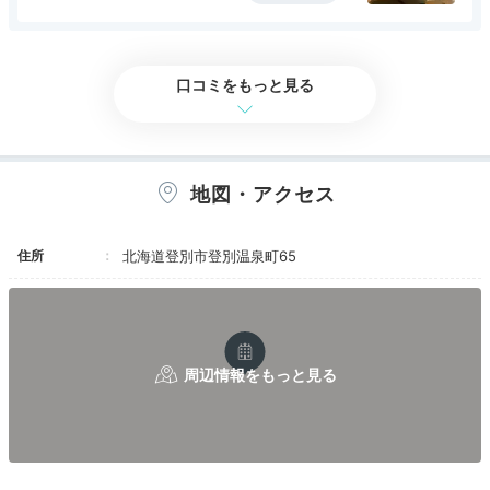
種類。露天風呂には、滑り台もありました。食事
アクセス
3.5
コスパ
3.5
客室
3.5
接客対応
3.5
風呂
3.5
は朝夕バイキング。値段相応の、まぁまぁの品揃
食事・ドリンク
3.5
バリアフリー
3.5
えと味だったかな。平日の客が少ない時だったけ
ど、その割には、バイキング会場が少し手狭だっ
口コミをもっと見る
たような気がしました。
Sightseeing
15:00
ホテルから地獄谷まで徒歩約15分
のんびり気ままに
地図・アクセス
登別温泉観光
住所
北海道登別市登別温泉町65