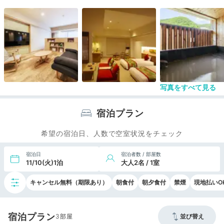
ロビーは高級感あふれる和のテイストでデザインさ
れた緞通カーぺットや照明が華やかです…、且つて
の高級路線の名残でしょうか？。それも今となって
は大勢の中華系インバウンド客で賑わう有様が過去
のものと成ってしまいました…。
部屋はコンパクトで一般的な造りですがリホームさ
れた維持管理の良い部屋でした。９階の窓からは直
ぐ山の斜面が紅葉する静かな景観がほっとします。
写真をすべて見る
備品も一般的なものは全て揃っているので不便も無
く、温泉宿らしく茶菓子や緑茶もありボトルウォー
ターも用意されていました。
宿泊プラン
勿論、季節柄乾燥を抑える加湿空気清浄機もあり、
暖房と共に万全でした（朝夕は寒い）。
希望の宿泊日、人数で空室状況をチェック
自慢の温泉は４つの自家源泉を持つ食塩泉・硫黄
宿泊日
宿泊者数 / 部屋数
泉・単純硫黄泉・酸性鉄泉とそれぞれの湯を愉しむ
11/10(火)1泊
大人2名 / 1室
ことが出来る内湯・露天風呂・うたせ湯・ジャグジ
ー・サウナ・水風呂などの施設が３１もあり、湯め
キャンセル無料（期限あり）
朝食付
朝夕食付
禁煙
現地払いO
ぐりが出来るまさに湯の楽園です。
また、清掃・男女入れ替えの為に深夜の時間帯を除
く以外は利用が出来るので、ここは早めにチェック
宿泊プラン
インをして翌日までゆっくりと湯を愉しむことが一
3
並び替え