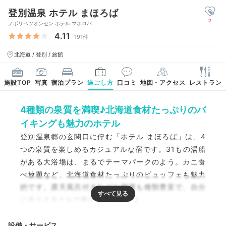
登別温泉 ホテル まほろば
2
ノボリベツオンセン ホテル マホロバ
4.11
191件
北海道 / 登別 / 旅館
施設TOP
写真
宿泊プラン
過ごし方
口コミ
地図・アクセス
レストラン
4種類の泉質を満喫♪北海道食材たっぷりのバ
イキングも魅力のホテル
登別温泉郷の玄関口に佇む「ホテル まほろば」は、4
つの泉質を楽しめるカジュアルな宿です。31もの湯船
がある大浴場は、まるでテーマパークのよう。カニ食
べ放題など、北海道食材たっぷりのビュッフェも魅力
的です。露天風呂付きなどお部屋も種類豊富で、自分
に合うスタイルで旅を楽しめますよ。
設備・サービス