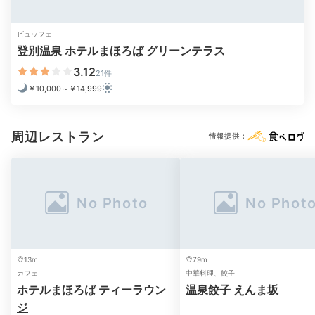
夕食ビュッフェ一例①
夕
ビュッフェ
登別温泉 ホテルまほろば グリーンテラス
夕食は2つのレストランでの和洋ビュッフェ、または個
3.12
室食事処での会席料理です。
ビュッフェはカニや海鮮丼
21件
￥10,000～￥14,999
-
など旬の道産食材がたっぷり。内容はレストランによっ
て異なりますが、約50種類ものお料理を好きなだけ楽
しめますよ。
周辺レストラン
情報提供：
kana.trip_8.8.8
「グリーンテラス」のビュッフェは
今までで1番満足度
が高かったです！
カニや海鮮はもちろん、ステーキも柔
+7
らかくて最高です。北海道らしいお惣菜もたくさん！
13m
79m
カフェ
中華料理、餃子
ホテルまほろば ティーラウン
温泉餃子 えんま坂
ジ