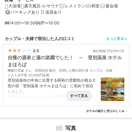
大浴場
露天風呂
サウナ
レストラン
和室
宴会場
パーキングあり
送迎あり
編集部おすすめの３つのポイント
IN
14:00〜18:30
OUT
〜10:00
湯巡り気分♪31の湯船で4種類の泉質を楽しめる大浴場
カニ、海鮮丼、ステーキなど、北海道グルメたっぷりの
カップル・夫婦で宿泊した人の口コミ
もっと見る
ビュッフェ
2.5
旅行時期 2025年11月
硫黄泉の露天風呂付き客室も。好みで選べる多彩なお部
自慢の源泉と湯の楽園でした！ ～ 登別温泉 ホテル
屋
まほろば
機乗の空論
利用目的
観光
利用した際の同行者
カップル・夫婦
１人１泊予算
20,000円未満
登別温泉街の中央に位置する昭和の雰囲気が残る大
型の宿「登別温泉 ホテルまほろば」に初めて宿泊
しました。
道内のトーホウリゾートの基幹宿として開業した温
泉宿ですが、近くにパークホテル雅亭・旅亭花ゆら
アクセス
4.0
コスパ
1.0
客室
3.0
接客対応
3.5
風呂
4.0
とグループ経営しています。
ホテルの紹介と売上のしくみ
食事・ドリンク
1.0
バリアフリー
2.5
登別温泉で一般的な大型宿はこれで全て制覇しまし
たので残るは高級宿のみに成りましたが、こればか
りはちょっと難しいかも知れません？。
写真