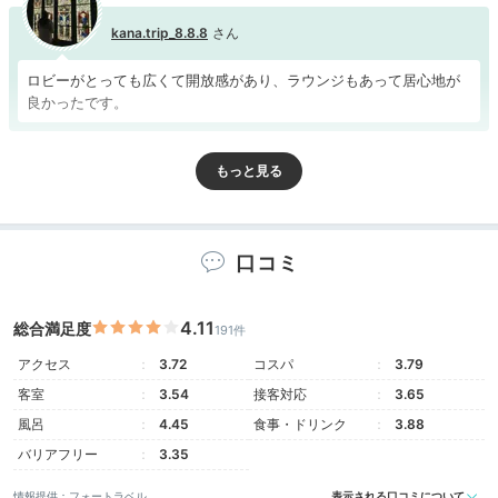
kana.trip_8.8.8
ロビーがとっても広くて開放感があり、ラウンジもあって居心地が
良かったです。
Room
14:10
口コミ
和室、洋室、和洋室と
4.11
総合満足度
選べる多彩なお部屋
191件
アクセス
3.72
コスパ
3.79
客室
3.54
接客対応
3.65
風呂
4.45
食事・ドリンク
3.88
バリアフリー
3.35
情報提供：フォートラベル
表示される口コミについて