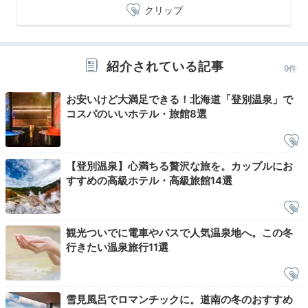
クリップ
スイートルーム 露天風呂一例①
スイ
一部の客室は
専用露天風呂付きで、登別らしい硫黄泉を
紹介されている記事
好きなだけ楽しめます。
また、大浴場は早朝4時からオ
9件
ープン。少し早起きをして、ゆったりと朝風呂を満喫し
お安いけど大満足できる！北海道「登別温泉」で
てはいかが。爽やかな気分で一日をスタートさせましょ
コスパのいいホテル・旅館8選
う。
【登別温泉】心満ちる贅沢な旅を。カップルにお
Breakfast
すすめの高級ホテル・高級旅館14選
07:30
和洋多彩な
観光ついでに電車やバスで人気温泉地へ。この冬
行きたい温泉旅行11選
朝食ビュッフェ
雪見風呂でロマンチックに。道南の冬のおすすめ