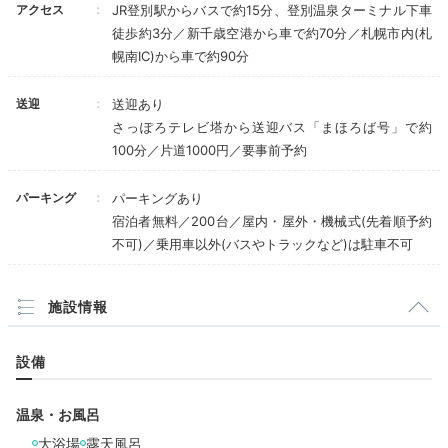
地獄谷
道産
アクセス
JR登別駅からバスで約15分、登別温泉ターミナル下車
徒歩約3分／新千歳空港から車で約70分／札幌市内(札
一息ついたら、登別温泉の街を散策してはいかが？湯け
幌南IC)から車で約90分
むりが立ち込める名所「地獄谷」は、宿から徒歩15分
程。途中には登別発のプリン専門店「道産子ぷりん」な
送迎
送迎あり
ど、様々なお店や見所があります。気ままに散策を楽し
さっぽろテレビ塔から送迎バス「まほろば号」で約
んでみて。
100分／片道1000円／要事前予約
パーキング
パーキングあり
宿泊者無料／200台／屋内・屋外・機械式(先着順予約
Onsen
不可)／乗用車以外(バスやトラックなど)は駐車不可
16:30
4種類の泉質を
施設情報
たっぷり満喫
設備
温泉・お風呂
大浴場
露天風呂