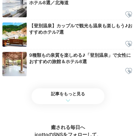
ホテル8選／北海道
【登別温泉】カップルで観光も温泉も楽しもう♪お
すすめホテル7選
9種類もの泉質を楽しめる♪「登別温泉」で女性に
朝食ビュッフェの盛り付け一例
kana.trip_8.8.8さんの投稿
おすすめの旅館＆ホテル8選
朝食は和洋ビュッフェ。パン派の方もご飯派の方も楽し
めるラインナップですよ。会場は広々とした「リバテ
ィ」と、キッズスペースのある「グリーンテラス」の2
ヵ所。レストランによって異なる内容のお料理を楽しめ
記事をもっと見る
ます。
kana.trip_8.8.8
癒される毎日へ
icottoのSNSをフォローして、