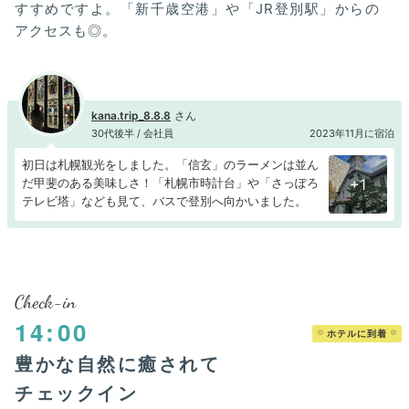
すすめですよ。「新千歳空港」や「JR登別駅」からの
アクセスも◎。
kana.trip_8.8.8
30代後半 / 会社員
2023年11月に宿泊
初日は札幌観光をしました。「信玄」のラーメンは並ん
だ甲斐のある美味しさ！「札幌市時計台」や「さっぽろ
+1
テレビ塔」なども見て、バスで登別へ向かいました。
Check-in
14:00
ホテルに到着
豊かな自然に癒されて
チェックイン