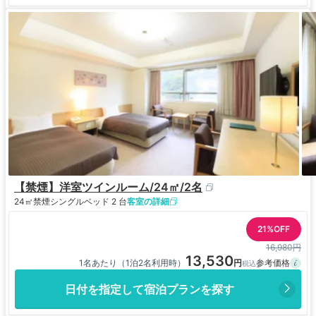
【禁煙】洋室ツインルーム/24㎡/2名
24㎡
禁煙
シングルベッド 2 台
客室の詳細
21%OFF
16,980円
13,530
1名あたり（1泊2名利用時）
日付を指定して宿泊プランを探す