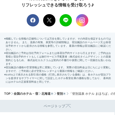
夕食と同じ会場で和洋ビュッフェを頂きました。
朝もちょっとした
リフレッシュできる情報を受け取ろう♪
海鮮があり、とても良かったです。
海苔の佃煮と塩辛が美味しく
て、お粥にするか白米か迷いました！
Check-out
10:00
ホテルを出発
お土産選びを楽しんで
チェックアウト
TOP
全国のホテル・宿
北海道
登別
「登別温泉 ホテル まほろば」の
ページトップ