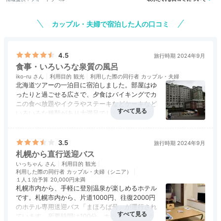
カップル・夫婦で宿泊した人の口コミ
4.5
旅行時期 2024年9月
スイートルーム 楡
スイ
食事・いろいろな泉質の風呂
お部屋は全398室。おしゃれで気分が上がる露天風呂付
iko-ru
利用目的
観光
利用した際の同行者
カップル・夫婦
北海道ツアーの一泊目に宿泊しました。部屋はゆ
客室、寝心地の良いシモンズ社製ベッドが備えられた洋
ったりと過ごせる広さで、夕食はバイキングでカ
室、畳でゴロゴロと寛げる和室、グループでも泊まれる
ニの食べ放題やイクラやステーキなどケーキなど
和洋室など多彩です。旅のシーンに合わせて選んでみ
いろいろな種類があり大満足でした。朝食もバイ
て。
キングで大満足です。お風呂はいろいろな泉質の
アクセス
4.0
コスパ
4.5
客室
4.0
接客対応
4.5
風呂
5.0
お湯がありこちらもゆったりとお風呂を楽しむこ
食事・ドリンク
5.0
バリアフリー
4.5
とができます。地獄谷温泉に散歩がてら行ってき
3.5
旅行時期 2024年9月
ました。
札幌から直行送迎バス
いっちゃん
利用目的
観光
kana.trip_8.8.8
利用した際の同行者
カップル・夫婦（シニア）
１人１泊予算
20,000円未満
札幌市内から、手軽に登別温泉が楽しめるホテル
和室10畳に宿泊しました。
綺麗なお部屋で、マットレス
です。札幌市内から、片道1000円、往復2000円
が寝やすかったです！
+1
のホテル専用送迎バス「まほろば号」が運行され
ています。所要時間は100分。ホテルの温泉は4