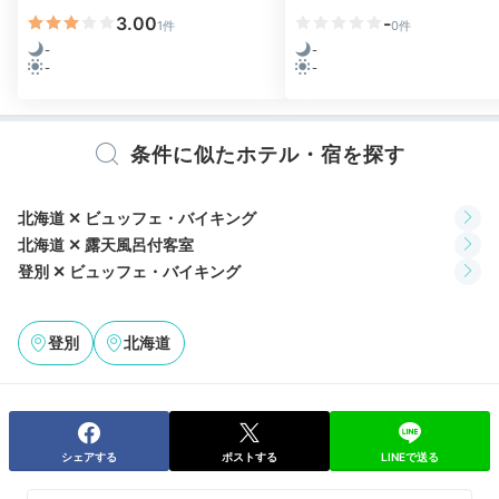
3.00
-
2日目
1件
0件
-
-
-
-
Morning
条件に似たホテル・宿を探す
06:30
お部屋や大浴場で
北海道 ✕ ビュッフェ・バイキング
北海道 ✕ 露天風呂付客室
ゆったり朝風呂
登別 ✕ ビュッフェ・バイキング
登別
北海道
シェアする
ポストする
LINEで送る