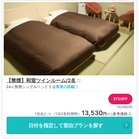
【禁煙】和室ツインルーム/2名
24㎡
禁煙
シングルベッド 2 台
客室の詳細
21%OFF
16,980円
13,530
1名あたり（1泊2名利用時）
日付を指定して宿泊プランを探す