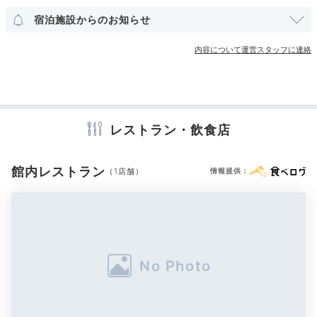
呂も完備。大人でも滑れそうな、大きな滑り台付き風呂もありまし
た！
宿泊施設からのお知らせ
その他館内施設
宴会場
売店・ギフトショップ
コンビニエンスストア
内容について運営スタッフに連絡
Dinner
アメニティ
18:00
テレビ
冷蔵庫
スリッパ
セーフティボックス
洗浄機付トイレ
浴衣
歯ブラシ
カミソリ
レストラン・飲食店
シャンプー
リンス
ボディソープ
カニ食べ放題も♪
タオル
バスタオル
ドライヤー
お茶セット
電気ポット
加湿器
心躍るディナー
館内レストラン
（1店舗）
情報提供：
※設備・アメニティは、確認が取れている情報を表示しています。