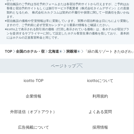
TOP
全国のホテル・宿
北海道
洞爺湖
「緑の風リゾート きたゆざわ
ページトップ
せせらぎ
せせ
icotto TOP
icottoについて
朝食は「せせらぎ」でビュッフェ。窓から差し込む光と
緑が迎えてくれます。まだ眠っている体には、果物と野
企業情報
利用規約
菜がたっぷりの濃厚ミックスジュースがおすすめ。地元
野菜のパワーで元気な1日をスタートしましょう。
外部送信（オプトアウト）
よくある質問
広告掲載について
採用情報