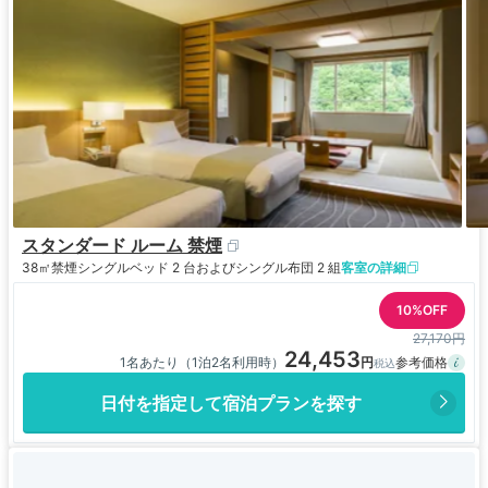
スタンダード ルーム 禁煙
38㎡
禁煙
シングルベッド 2 台およびシングル布団 2 組
客室の詳細
10%OFF
27,170円
24,453
1名あたり（1泊2名利用時）
日付を指定して宿泊プランを探す