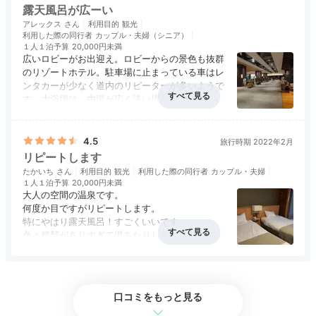
露天風呂が広ーい
アレックス
利用目的
観光
利用した際の同行者
カップル・夫婦（シニア）
１人１泊予算
20,000円未満
広いロビーがお出迎え。ロビーからの景色も抜群
のリゾートホテル。駐車場に止まっている車はレ
ンタカーが少なく道内のリピーターが多いようで
す。大浴場は、内湯が広く洗い場もたくさんあり
大露天風呂(例1)
大露
ました。露天風呂はとても広く２５ｍプールより
滞在中は4つの浴場を満喫！「大露天風呂」は抜群の開
アクセス
3.5
コスパ
4.5
客室
3.5
接客対応
4.5
風呂
5.0
広い感じの岩風呂。その周りの山を散策するよう
食事・ドリンク
4.5
バリアフリー
評価なし
放感が魅力。原生林と大空に囲まれ、快晴の夜は満天の
に大き目のハーブ系たる風呂が１０種類くらいあ
4.5
旅行時期 2022年2月
ります。露天風呂の横にある内湯は、立湯、座り
星を望めます。回廊を渡った先にある「森の散歩湯」で
リピートします
湯、寝湯、日替わり湯には、りんごが20個くら
は、ワイン湯や柚子湯などのカラフルなかけ流し露天風
たかいち
利用目的
観光
利用した際の同行者
カップル・夫婦
い浮いてました。日ごとに男女入れ替え。食事も
１人１泊予算
20,000円未満
呂を堪能。
バラエティーに富んでいました。
大人の空間の温泉です。
何度か目ですがリピートします。
特にやはり露天風呂！すごくいいです。
色々種類がありすぎて湯あたりします。そして広
すぎます。
emi05280
アクセス
4.5
コスパ
4.5
客室
4.5
接客対応
4.5
風呂
4.5
食事も何度目かですが、バイキングの充実具合が
食事・ドリンク
4.5
バリアフリー
4.5
すごいです。
さすが野口観光です。
露天風呂が自慢の施設なので、すぐにお風呂に行き、たっぷり堪能
口コミをもっと見る
またリーピートします！
してきました。
振る舞い酒を飲みながらの露天風呂は最高！