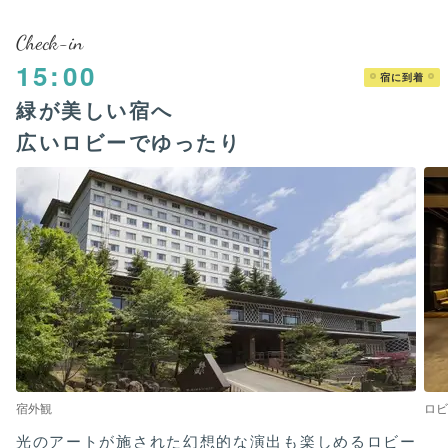
Check-in
15:00
宿に到着
緑が美しい宿へ
広いロビーでゆったり
宿外観
ロビ
光のアートが施された幻想的な演出も楽しめるロビー