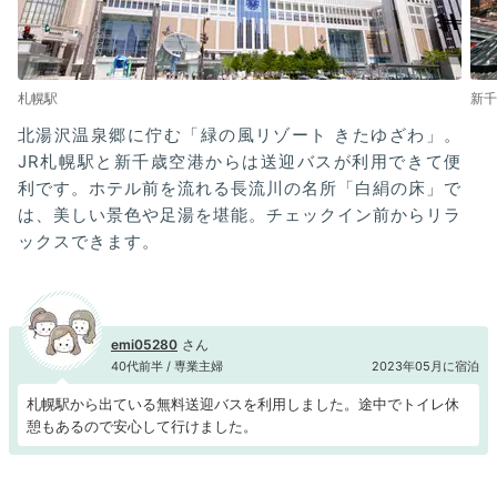
札幌駅
新千
北湯沢温泉郷に佇む「緑の風リゾート きたゆざわ」。
JR札幌駅と新千歳空港からは送迎バスが利用できて便
利です。ホテル前を流れる長流川の名所「白絹の床」で
は、美しい景色や足湯を堪能。チェックイン前からリラ
ックスできます。
emi05280
40代前半 / 専業主婦
2023年05月に宿泊
札幌駅から出ている無料送迎バスを利用しました。途中でトイレ休
憩もあるので安心して行けました。