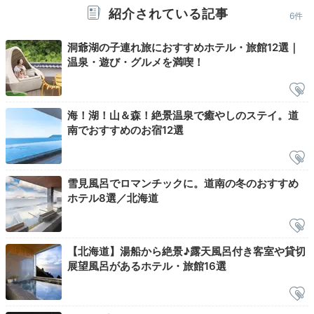
紹介されている記事
6件
洞爺湖の子連れ旅におすすめホテル・旅館12選｜
Morning
温泉・遊び・グルメを満喫！
07:00
のんびり朝風呂タイム
海！湖！山＆森！絶景温泉で癒やしのステイ。道
期間限定の温泉も！
南でおすすめのお宿12選
雪見風呂でロマンチックに。道南の冬のおすすめ
ホテル8選／北海道
【北海道】湯船から絶景♪露天風呂付き客室や貸切
展望風呂があるホテル・旅館16選
大浴場