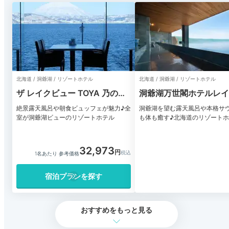
北海道 / 洞爺湖 / リゾートホテル
北海道 / 洞爺湖 / リゾートホテル
ザ レイクビュー TOYA 乃の風
洞爺湖万世閣ホテルレイ
リゾート
ドテラス
絶景露天風呂や朝食ビュッフェが魅力♪全
洞爺湖を望む露天風呂や本格サ
室が洞爺湖ビューのリゾートホテル
も体も癒す♪北海道のリゾート
32,973
1名あたり 参考価格
宿泊プランを探す
おすすめをもっと見る