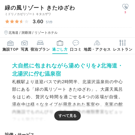
緑の風リゾート きたゆざわ
3
ミドリノカゼリゾート キタユザワ
3.60
51件
北海道 / 洞爺湖 / リゾートホテル
施設TOP
写真
宿泊プラン
過ごし方
口コミ
地図・アクセス
レストラン
大自然に包まれながら湯めぐりを♪北海道・
北湯沢に佇む温泉宿
札幌駅より送迎バスで約2時間半、北湯沢温泉街の中心
部にある「緑の風リゾート きたゆざわ」。大露天風呂
をはじめ、贅沢な時間を過ごせる4つの浴場が自慢。
滞在中は様々なタイプが用意された客室や、充実の館
内施設でものんびり。夕食・朝食の種類豊富なビュッ
フェも魅力です。
設備・サービス