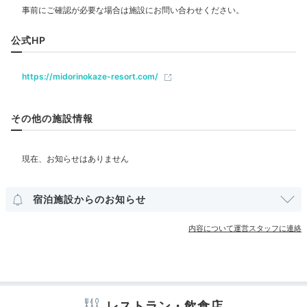
20:00
飲食
公式HP
天体観測で
カフェ
ロマンティックな時間を
https://midorinokaze-resort.com/
ベビー＆子供関連
ベビーベッド
貸ベビーカー
その他の施設情報
部屋情報
和室
和洋室
洋室
スイート
インターネット利用可能
Wi-Fi利用可能
ユニバーサルルーム
宿泊施設からのお知らせ
その他館内施設
内容について運営スタッフに連絡
宴会場
ランドリーコーナー
売店・ギフトショップ
天体望遠鏡
コンビニエンスストア
卓球台
空気が澄んでいて、星が綺麗に見える場所としても知ら
れる北湯沢。「天文台 満天星」では20:00・21:00の2
部制で
大型天体望遠鏡を用いた展望会
が開催されます。
レストラン・飲食店
アメニティ