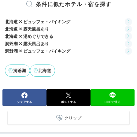
条件に似たホテル・宿を探す
のぐち文庫
ザ・
北海道 ✕ ビュッフェ・バイキング
館内には様々な本がある「のぐち文庫」や、読書もでき
北海道 ✕ 露天風呂あり
る個室スペース「ザ・書斎 夢追い人」など、のんびり
北海道 ✕ 湯めぐりできる
できる施設が豊富。9～11階には各階宿泊者専用のラウ
洞爺湖 ✕ 露天風呂あり
ンジも。自由にのんびりと寛ぎましょう。
洞爺湖 ✕ ビュッフェ・バイキング
洞爺湖
北海道
emi05280
本が読める「のぐち文庫」があるので行ってみました。
絵本もある
ので、子ども連れの方にもおすすめ
です。
シェアする
ポストする
LINEで送る
クリップ
2日目