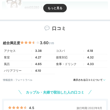
emi05280
「スタンダード和洋室」に宿泊。アロマディフューザー
があったので、使わせていただきました。いい香りで癒
+1
されました。
口コミ
3.60
総合満足度
51件
アクセス
3.38
コスパ
4.18
Onsen
客室
4.27
接客対応
4.32
16:00
風呂
4.65
食事・ドリンク
4.33
20種の香り湯も！
バリアフリー
4.10
絶景を望む大露天風呂
情報提供：フォートラベル
表示される口コミについて
カップル・夫婦で宿泊した人の口コミ
4.5
旅行時期 2022年9月