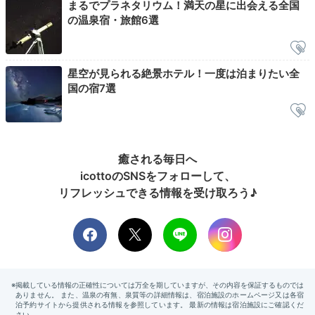
まるでプラネタリウム！満天の星に出会える全国
館内の浴場でものんびり。1階大浴場には打たせ湯や泡
の温泉宿・旅館6選
風呂、サウナや休憩処などが用意されています。地下1
階の「お好み風呂」には立ち湯や座湯のほか、紫陽花や
紅葉などの四季をテーマにした期間限定のお湯も♪
星空が見られる絶景ホテル！一度は泊まりたい全
国の宿7選
emi05280
癒される毎日へ
朝もしっかり温泉に入ってきました。
icottoのSNSをフォローして、
リフレッシュできる情報を受け取ろう♪
Breakfast
08:00
地元の野菜やフルーツ
栄養たっぷりの朝食を