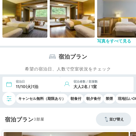
写真をすべて見る
宿泊プラン
希望の宿泊日、人数で空室状況をチェック
宿泊日
宿泊者数 / 部屋数
11/10(火)1泊
大人2名 / 1室
キャンセル無料（期限あり）
朝食付
朝夕食付
禁煙
現地払いO
宿泊プラン
3
並び替え