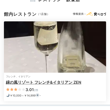
晴れていれば流れ星が見えることも！
テレビ
冷蔵庫
エアコン
スリッパ
セーフティボックス
洗浄機付トイレ
パジャマ
浴衣
歯ブラシ
カミソリ
洗顔
館内レストラン
（1店舗）
情報提供：
シャンプー
コンディショナー
ボディソープ
タオル
バスタオル
ドライヤー
お茶セット
電気ポット
加湿器
Relax
21:00
※設備・アメニティは、確認が取れている情報を表示しています。
読書や専用ラウンジで
思い思いの寛ぎを満喫
フレンチ、イタリアン
緑の風リゾート フレンチ&イタリアン ZEN
3.01
2件
￥10,000～￥14,999
-