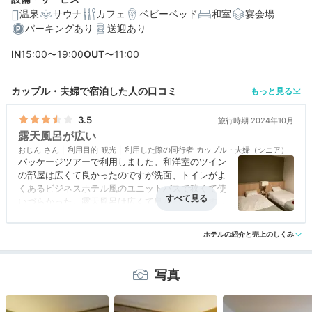
温泉
サウナ
カフェ
ベビーベッド
和室
宴会場
パーキングあり
送迎あり
編集部おすすめの３つのポイント
IN
15:00〜19:00
OUT
〜11:00
名物の大露天風呂は約150坪！4つの浴場で湯めぐり
伊達野菜やスイーツ、ローストビーフなど並ぶ自慢のビ
カップル・夫婦で宿泊した人の口コミ
もっと見る
ュッフェ
3.5
旅行時期 2024年10月
ベビールームや展望風呂付きなど、豊富な客室で自分好
露天風呂が広い
みの滞在
おじん
利用目的
観光
利用した際の同行者
カップル・夫婦（シニア）
パッケージツアーで利用しました。和洋室のツイン
の部屋は広くて良かったのですが洗面、トイレがよ
くあるビジネスホテル風のユニットバスで狭くて使
いづらかった。露天風呂は広くて良かったのですが
大浴場から1フロア下に下がった所にあり移動が寒
アクセス
3.5
コスパ
3.5
客室
4.0
接客対応
4.0
風呂
3.0
かった。真冬は大変だと思います。露天風呂は大き
ホテルの紹介と売上のしくみ
食事・ドリンク
4.5
バリアフリー
3.5
な岩風呂の他にも沢山の種類の風呂がありました。
バイキングのレストランの料理は大変美味しかった
です。
写真