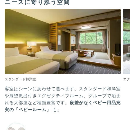
ニーズに寄り添う空間
スタンダード和洋室
エグ
客室はシーンにあわせて選べます。スタンダード和洋室
や展望風呂付きエグゼクティブルーム、グループで泊ま
れる大部屋など種類豊富です。
段差がなくベビー用品充
実の「ベビールーム」
も。