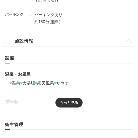
ビュッフェのローストビーフ
ビュ
館内のレストラン「せせらぎ」では、ディナービュッフ
パーキング
パーキングあり
ェを楽しめます。名物のビーフシチューやローストビー
約160台(無料）
フなど、何を食べようか選ぶ時間からわくわく。館内に
は、全国の名物料理を個室でいただく「もりの風茶寮」
施設情報
もあります。
設備
emi05280
温泉・お風呂
温泉
大浴場
露天風呂
サウナ
夕食はレストラン「せせらぎ」でビュッフェを。盛り付
けがおしゃれで、つい写真を撮ってしまいました。パフ
+5
ェもその場で作ってもらえて、テンションが上がりまし
プール
た。
リラクゼーション
衛生管理
サウナ
エステ・マッサージ
Night