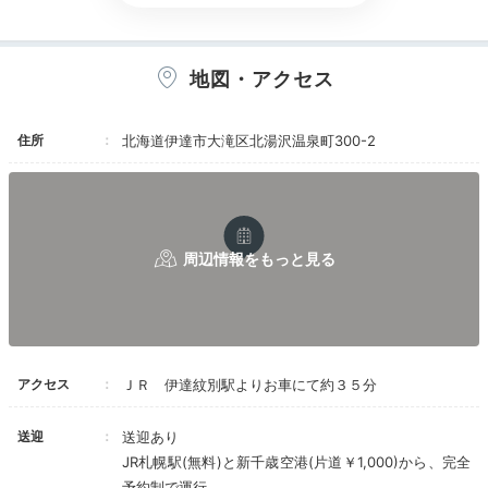
地図・アクセス
Dinner
18:00
住所
北海道伊達市大滝区北湯沢温泉町300-2
丁寧に作られた
こだわりのビュッフェ
アクセス
ＪＲ 伊達紋別駅よりお車にて約３５分
送迎
送迎あり
JR札幌駅(無料)と新千歳空港(片道￥1,000)から、完全
予約制で運行