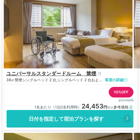
ユニバーサルスタンダードルーム 禁煙
38㎡
禁煙
シングルベッド 2 台,シングルベッド 2 台およびシングル布団 2 組
客室の詳細
10%OFF
27,170円
24,453
1名あたり（1泊2名利用時）
日付を指定して宿泊プランを探す