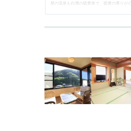
屋の温泉も白濁の硫黄泉で、硫黄の香りが
クスできました。
アクセス
4.0
コスパ
4.0
客室
3.0
接客対応
4.0
風呂
4.0
食
食事は1階の食堂で、夕食は地の物を使っ
た。
中居さんは昨今では珍しく全員日本人で、
の話が弾みました。
登別温泉で露天風呂付き客室の客室のある旅
この宿は助かります