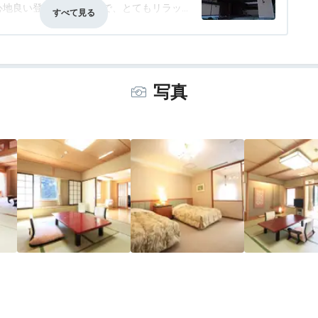
心地良い登別らしい温泉で、とてもリラッ
事・ドリンク
3.5
バリアフリー
評価なし
た料理がよく、朝食は半バイキング形式でし
気さくな中居さんが担当してくださり、旅
写真
館は殆ど10万/泊（2人）位のため安価な