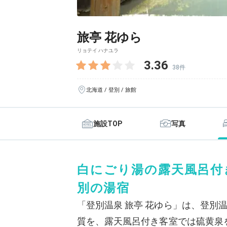
旅亭 花ゆら
リョテイ ハナユラ
3.36
38件
北海道 / 登別 / 旅館
施設TOP
写真
白にごり湯の露天風呂付
別の湯宿
「登別温泉 旅亭 花ゆら」は、登別
質を、露天風呂付き客室では硫黄泉