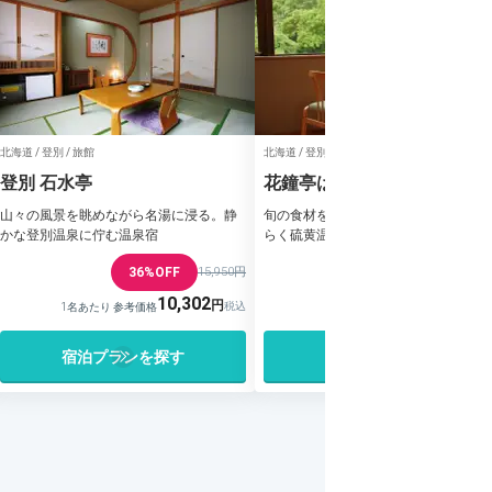
北海道 / 登別 / 旅館
北海道 / 登別 / 旅館
登別 石水亭
花鐘亭はなや
山々の風景を眺めながら名湯に浸る。静
旬の食材をのんびり部屋食で。湯の花
かな登別温泉に佇む温泉宿
らく硫黄温泉を堪能できる純和風旅館
36%OFF
15,950円
10,302
35,160
1名あたり 参考価格
1名あたり 参考価格
宿泊プランを探す
宿泊プランを探す