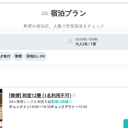
宿泊プラン
希望の宿泊日、人数で空室状況をチェック
宿泊者数 / 部屋数
大人2名 / 1室
夕食付
禁煙
現地払いOK
[禁煙] 和室12畳 (1名利用不可)
54㎡
禁煙
シングル布団 5 組
客室の詳細
チェックイン
14:00〜18:30
チェックアウト
〜10:00