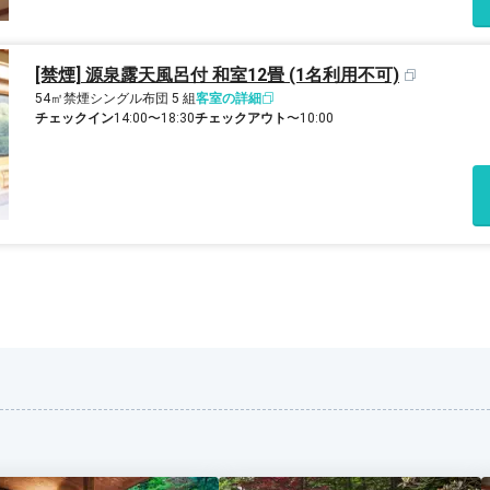
[禁煙] 源泉露天風呂付 和室12畳 (1名利用不可)
54㎡
禁煙
シングル布団 5 組
客室の詳細
チェックイン
14:00〜18:30
チェックアウト
〜10:00