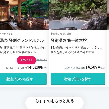
/ 登別 / 旅館
北海道 / 登別 / 旅館
温泉 登別グランドホテル
登別温泉 第一滝本館
望む露天風呂と"鬼サウナ"が魅力的！
35の湯船でゆっくりと湯めぐり。5つの
満たされる登別温泉のホテル
泉質を楽しめる北海道の老舗旅館
20%OFF
18,150円
14,520
14,509
1名あたり 参考価格
1名あたり 参考価格
宿泊プランを探す
宿泊プランを探す
おすすめをもっと見る