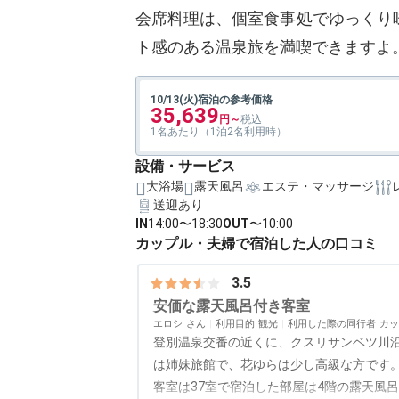
会席料理は、個室食事処でゆっくり
ト感のある温泉旅を満喫できますよ
10/13(火)宿泊の参考価格
35,639
1名あたり（1泊2名利用時）
設備・サービス
大浴場
露天風呂
エステ・マッサージ
送迎あり
IN
14:00〜18:30
OUT
〜10:00
カップル・夫婦で宿泊した人の口コミ
3.5
安価な露天風呂付き客室
エロシ
利用目的
観光
利用した際の同行者
カッ
登別温泉交番の近くに、クスリサンベツ川
は姉妹旅館で、花ゆらは少し高級な方です
客室は37室で宿泊した部屋は4階の露天風