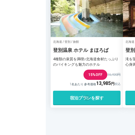
北海道 / 登別 / 旅館
北海道 
登別温泉 ホテル まほろば
登別
4種類の泉質を満喫♪北海道食材たっぷり
滝を
のバイキングも魅力のホテル
心身
15%OFF
16,400円
13,985
1名あたり 参考価格
宿泊プランを探す