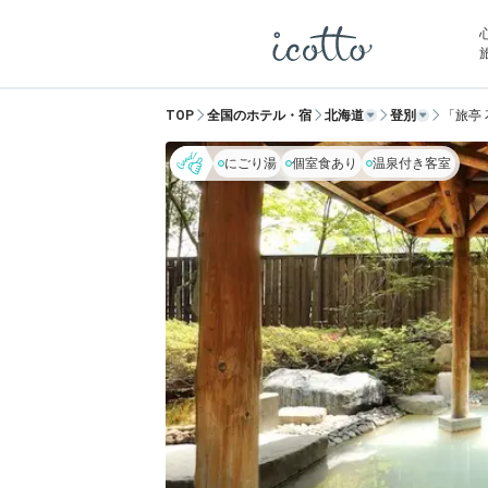
TOP
全国のホテル・宿
北海道
登別
「旅亭
にごり湯
個室食あり
温泉付き客室