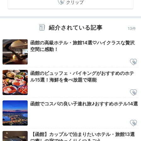
クリップ
Morning
06:00
朝陽を浴びながら
紹介されている記事
13件
お部屋で入浴
函館の高級ホテル・旅館14選♡ハイクラスな贅沢
空間に感動！
函館のビュッフェ・バイキングがおすすめのホテ
ル15選！海鮮を食べ放題で堪能
函館でコスパの良い子連れ旅♪おすすめホテル14選
客室露天風呂一例
まるさんの投稿
翌朝はお部屋でゆっくりと、朝風呂を満喫。湯の川温泉
【函館】カップルで泊まりたいホテル・旅館13選
は塩分を多く含んでいるため、体が良く温まるそうです
♡癒しの宿でゆっくりくつろごう