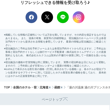
リフレッシュできる情報を受け取ろう♪
朝食ビュッフェ一例①
朝
身支度を整えたら、レストラン「渚」へ。朝食ビュッフ
ェも品数豊富で、ホテルこだわりの海鮮丼など、朝から
贅沢な料理を楽しめます。和食だけでなく、ライブキッ
TOP
全国のホテル・宿
北海道
函館
「湯の川温泉 湯の川プリンスホ
チンで焼き上げるデニッシュも魅力的ですよ。
ページトップ