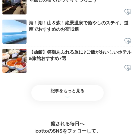
よ。段々と明るくなっていく海や街の景色に癒されつ
つ、贅沢な朝の時間を楽しみましょう。
海！湖！山＆森！絶景温泉で癒やしのステイ。道
南でおすすめのお宿12選
maromaro_mogumogu
【函館】笑顔あふれる旅に♪ご飯がおいしいホテル
早起きをして客室露天風呂を楽しみました。水平線が見渡せる絶景
&旅館おすすめ7選
に感動！目の前の海岸は人が入ってくることがなく、人目を気にせ
ず入浴できました。
記事をもっと見る
Breakfast
07:30
デニッシュも海鮮丼も
癒される毎日へ
充実の朝食ビュッフェ
icottoのSNSをフォローして、