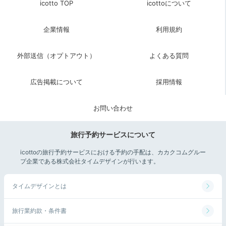
icotto TOP
icottoについて
maromaro_mogumogu
朝食もビュッフェで、和洋のメニューがたくさん。函館
企業情報
利用規約
のブリを使ったミニカツバーガーがとっても美味しかっ
+1
たです！
外部送信（オプトアウト）
よくある質問
広告掲載について
採用情報
Check-out
お問い合わせ
11:00
ホテルを出発
旅行予約サービスについて
お土産を選んで
チェックアウト
icottoの旅行予約サービスにおける予約の手配は、カカクコムグルー
プ企業である株式会社タイムデザインが行います。
タイムデザインとは
旅行業約款・条件書