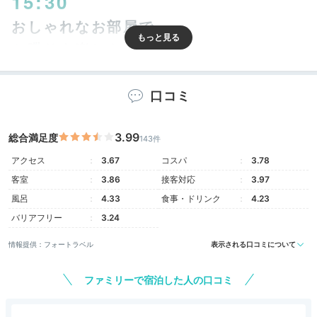
15:30
おしゃれなお部屋で
お喋りを楽しもう
口コミ
3.99
総合満足度
143件
アクセス
3.67
コスパ
3.78
客室
3.86
接客対応
3.97
風呂
4.33
食事・ドリンク
4.23
バリアフリー
3.24
海側露天風呂付デラックスツイン
海側
情報提供：フォートラベル
表示される口コミについて
部屋の眺望は海または市街地側で、露天風呂付きの贅沢
な洋室や、のびのび寛げる和室、広さのある和洋室など
ファミリーで宿泊した人の口コミ
様々なタイプがあります。無料Wi－Fi、冷蔵庫、洗浄
機付きトイレなど設備も整っていて、みんなで快適に寛