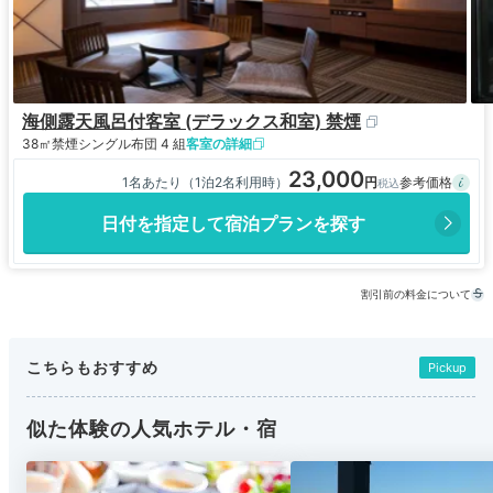
海側露天風呂付客室 (デラックス和室) 禁煙
38㎡
禁煙
シングル布団 4 組
客室の詳細
23,000
1名あたり（1泊2名利用時）
日付を指定して宿泊プランを探す
割引前の料金について
こちらもおすすめ
Pickup
似た体験の人気ホテル・宿