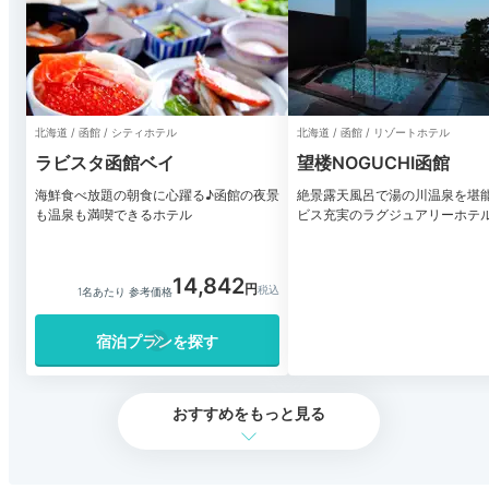
北海道 / 函館 / シティホテル
北海道 / 函館 / リゾートホテル
ラビスタ函館ベイ
望楼NOGUCHI函館
海鮮食べ放題の朝食に心躍る♪函館の夜景
絶景露天風呂で湯の川温泉を堪
も温泉も満喫できるホテル
ビス充実のラグジュアリーホテ
14,842
1名あたり 参考価格
宿泊プランを探す
おすすめをもっと見る