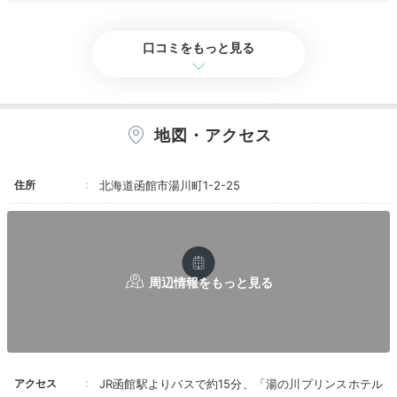
アクセス
3.0
コスパ
2.5
客室
3.0
接客対応
2.0
風呂
3.5
ェックインもチェックアウトも機械で自動、ウェ
食事・ドリンク
評価なし
バリアフリー
2.5
時間や人を気にせず温泉を楽しめるのでまた天気
ルカムドリンクのサービス時しか人を見かけませ
が良い日に訪れたい。
んでした。お迎えも見送りも無く静かなものでし
口コミをもっと見る
た。
地図・アクセス
住所
北海道函館市湯川町1-2-25
海側客室露天風呂(岩風呂)
海側
全185室のうち、100室以上が温泉露天風呂付き。湯船
は大人2人が入れるサイズの岩風呂や、木の温もりを感
じられる檜風呂など、お部屋によってタイプが異なりま
す。プライベート空間で好きなだけ温泉を楽しんで♩
アクセス
JR函館駅よりバスで約15分、「湯の川プリンスホテル
maromaro_mogumogu