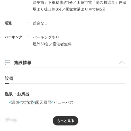
渚亭前」下車徒歩約1分／函館市電「湯の川温泉」停留
最高のお風呂で、波の音を聴きながらずっと入っていたいと思いま
場より徒歩約8分／函館空港より車で約5分
した。長湯できる温度だったので、友達と3人で一緒に入り、語り合
ったりしました。
送迎
送迎なし
パーキング
パーキングあり
屋外60台／宿泊者無料
Dinner
18:00
施設情報
焼き立てステーキも♩
設備
満腹の夕食ビュッフェ
温泉・お風呂
温泉
大浴場
露天風呂
ビューバス
プール