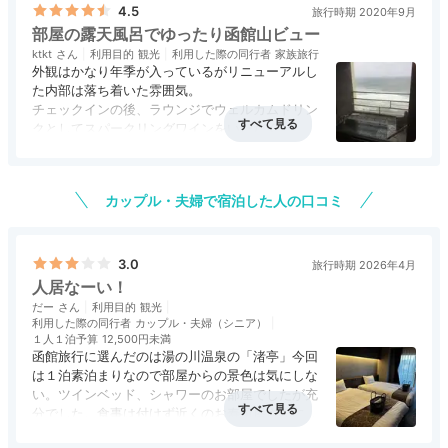
4.5
旅行時期 2020年9月
げますよ。
部屋の露天風呂でゆったり函館山ビュー
ktkt
利用目的
観光
利用した際の同行者
家族旅行
外観はかなり年季が入っているがリニューアルし
た内部は落ち着いた雰囲気。
チェックインの後、ラウンジでウェルカムドリン
maromaro_mogumogu
クとしてスパークリングワインをいただく。
「海側露天風呂付デラックス和室」に宿泊。 お部屋の
部屋は海側露天風呂付きの和室。黒の畳にシンプ
雰囲気も、客室露天風呂から見える景色も素敵で、思い
+1
ルなインテリアで和モダンで清潔感あり。
出に残る1日になりました。
カップル・夫婦で宿泊した人の口コミ
洗面台は縁側にあり、縁側から露天風呂に入れ
る。
露天風呂から函館山が見え景色は最高。
天気が良ければ津軽半島が見えるそうだが悪天候
3.0
旅行時期 2026年4月
のため見えず残念。
人居なーい！
Onsen
だー
利用目的
観光
1階売店の横でお好みの浴衣や枕(テンピュール、
利用した際の同行者
カップル・夫婦（シニア）
16:00
エアウィーヴ等)がレンタル出来る。
１人１泊予算
12,500円未満
函館旅行に選んだのは湯の川温泉の「渚亭」今回
客室露天風呂で
夕食のブッフェは焼きガニ、ステーキ、お寿司等
は１泊素泊まりなので部屋からの景色は気にしな
のライブキッチンがあり温かい食事をいただけ
い。ツインベッド、シャワーのお部屋でしたが充
ゆっくり温泉浴
る。オードブル、サラダ、デザートは小皿に盛ら
分でした。食事は付けず近くのお寿司屋さんに行
れているので安心してセレクト。
ったのでわかりませんが、大浴場は貸切状態、チ