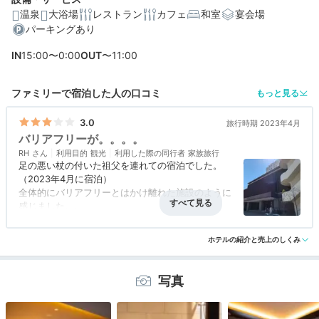
温泉
大浴場
レストラン
カフェ
和室
宴会場
パーキングあり
編集部おすすめの３つのポイント
IN
15:00〜0:00
OUT
〜11:00
津軽海峡を望む、オーシャンビューの贅沢な立地
ポカポカ温まる湯の川温泉を楽しめる、多数の露天風呂
ファミリーで宿泊した人の口コミ
もっと見る
付き客室
3.0
旅行時期 2023年4月
夕食も朝食も盛りだくさん。海鮮も肉料理も豊富なビュ
バリアフリーが。。。。
ッフェ
RH
利用目的
観光
利用した際の同行者
家族旅行
足の悪い杖の付いた祖父を連れての宿泊でした。
（2023年4月に宿泊）
全体的にバリアフリーとはかけ離れた施設のように
感じました。
まず、①エレベーターホールから部屋に向かうま
アクセス
4.0
コスパ
評価なし
客室
4.0
接客対応
3.0
風呂
3.0
での廊下に四段くらいの階段の昇り降りがある。
ホテルの紹介と売上のしくみ
食事・ドリンク
4.0
バリアフリー
1.0
（建物を増築かなにかした時に出来たと思われる階
段）
②大浴場の脱衣所が地下一階のため、階段を降り
写真
なければならず（エレベーターなどない）、さら
に、脱衣所から大浴場に行くまでに、また階段を登
らなければならず、とても大変な思いをしました。