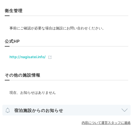
リラクゼーション
衛生管理
夕食ビュッフェ一例①
夕
飲食
時期によっては、レストラン「渚」で夕食ビュッフェを
レストラン
カフェ
公式HP
楽しめます。お寿司などの海鮮料理はもちろん、焼き立
てステーキや、香ばしい石窯グリル料理、デザートな
http://nagisatei.info/
ベビー＆子供関連
ど、和洋中約50種類もの料理がずらり。贅沢な気分を
味わえますよ。
その他の施設情報
部屋情報
和室
和洋室
洋室
露天風呂付客室
maromaro_mogumogu
その他館内施設
ビュッフェは想像以上に品数豊富！ホタテなどは焼き加
宿泊施設からのお知らせ
減を注文できました。小分けの料理が多く、対応も丁寧
+3
宴会場
売店・ギフトショップ
で、安心して食事を楽しめました。
内容について運営スタッフに連絡
アメニティ