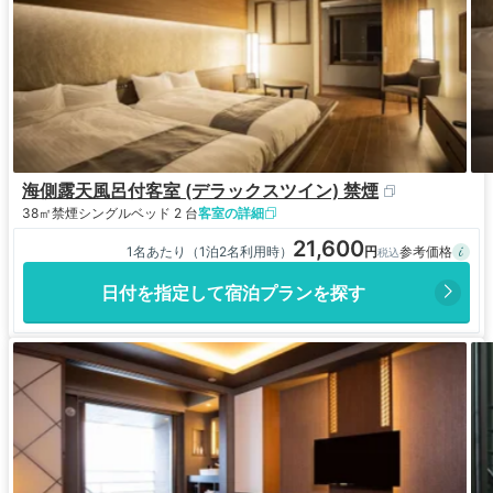
海側露天風呂付客室 (デラックスツイン) 禁煙
38㎡
禁煙
シングルベッド 2 台
客室の詳細
21,600
1名あたり（1泊2名利用時）
日付を指定して宿泊プランを探す