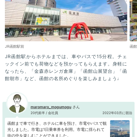
JR函館駅前
函館
JR函館駅からホテルまでは、車やバスで15分程。チェ
ックイン前でも荷物などを預かってもらえます。身軽に
なったら、「金森赤レンガ倉庫」「函館山展望台」「函
館朝市」など、函館の名所めぐりを楽しみましょう♩
maromaro_mogumogu
20代前半 / 会社員
2022年03月に宿泊
函館まで車で行き、ホテルに車を預け、市電やバスで観
光しました。市電は1日乗車券を利用。市電に揺られて
+1
街の中を楽しむことができました。