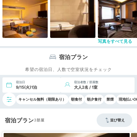
部屋と食事はそれなりに良かっただけにバリアフリ
ーの観点で残念でした。
泊まったのが2年前なので、時代の流れ的にも今は
改善されていると願っております。
写真をすべて見る
宿泊プラン
希望の宿泊日、人数で空室状況をチェック
宿泊日
宿泊者数 / 部屋数
9/15(火)1泊
大人2名 / 1室
キャンセル無料（期限あり）
朝食付
朝夕食付
禁煙
現地払いO
宿泊プラン
3
並び替え