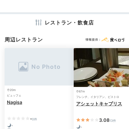
テレビ
冷蔵庫
エアコン
アイロン
ズボンプレッサー
セーフティボックス
洗浄機付トイレ
歯ブラシ
カミソリ
Onsen
シャンプー
リンス
シャワーキャップ
タオル
バスタオル
レストラン・飲食店
21:00
くし・ブラシ
ドライヤー
加湿器
源泉100％の大浴場で
周辺レストラン
情報提供：
疲れを癒して
※設備・アメニティは、確認が取れている情報を表示しています。
20m
67m
ビュッフェ
フレンチ、イタリアン、ビストロ
Nagisa
アシェットキャプリス
-
0件
3.08
13件
男性大浴場 露天風呂
男性
-
-