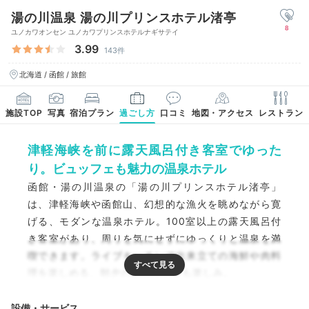
湯の川温泉 湯の川プリンスホテル渚亭
8
ユノカワオンセン ユノカワプリンスホテルナギサテイ
3.99
143件
北海道 / 函館 / 旅館
施設TOP
写真
宿泊プラン
過ごし方
口コミ
地図・アクセス
レストラン
津軽海峡を前に露天風呂付き客室でゆった
り。ビュッフェも魅力の温泉ホテル
函館・湯の川温泉の「湯の川プリンスホテル渚亭」
は、津軽海峡や函館山、幻想的な漁火を眺めながら寛
げる、モダンな温泉ホテル。100室以上の露天風呂付
き客室があり、周りを気にせずにゆっくりと温泉を満
喫できます。ライブキッチンで出来立ての海鮮や肉料
理を楽しめる、朝夕のビュッフェも楽しみ。
設備・サービス