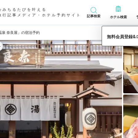
心みちるたびを叶える
旅行記事メディア・ホテル予約サイト
記事検索
ホテル検索
温泉 奈良屋」の宿泊予約
い