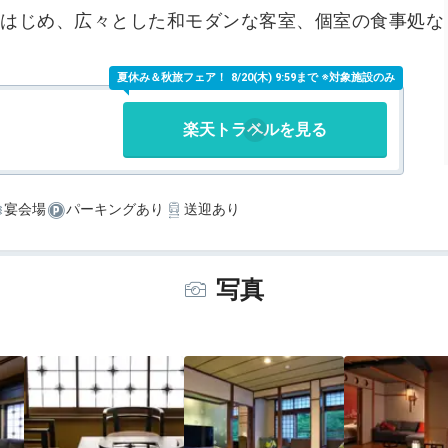
はじめ、広々とした和モダンな客室、個室の食事処な
夏休み＆秋旅フェア！
8/20(木) 9:59まで ※対象施設のみ
楽天トラベルを見る
宴会場
パーキングあり
送迎あり
写真