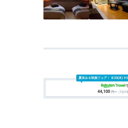
夏休み＆秋旅フェア！
8/20(木)
44,100
（1泊1