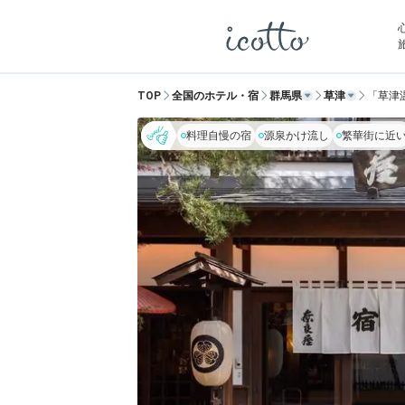
TOP
全国のホテル・宿
群馬県
草津
「草津
料理自慢の宿
源泉かけ流し
繁華街に近