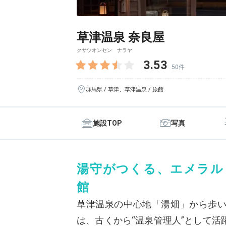
草津温泉 奈良屋
クサツオンセン ナラヤ
3.53
50件
群馬県 / 草津、草津温泉 / 旅館
施設TOP
写真
湯守がつくる、エメラル
館
草津温泉の中心地「湯畑」から歩い
は、古くから“温泉管理人”として