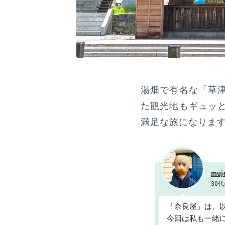
湯畑で有名な「草
た観光地もギュッ
満足な旅になりま
muj
30代
「奈良屋」は、
今回は私も一緒