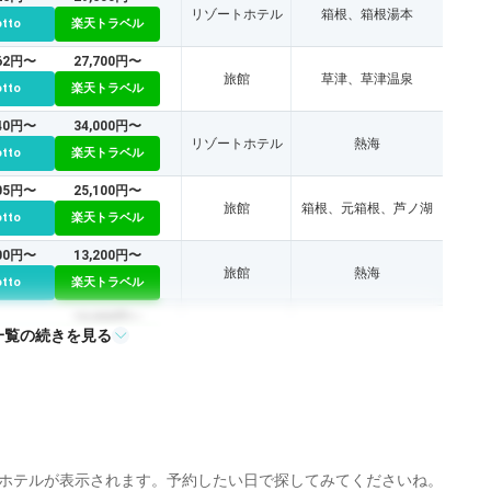
リゾートホテル
箱根、箱根湯本
otto
楽天トラベル
162円〜
27,700円〜
旅館
草津、草津温泉
otto
楽天トラベル
640円〜
34,000円〜
リゾートホテル
熱海
otto
楽天トラベル
105円〜
25,100円〜
旅館
箱根、元箱根、芦ノ湖
otto
楽天トラベル
600円〜
13,200円〜
旅館
熱海
otto
楽天トラベル
10,000円〜
一覧の続きを見る
旅館
熱海
otto
楽天トラベル
21,800円〜
リゾートホテル
鋸南、南房総
otto
楽天トラベル
130円〜
32,500円〜
旅館
東伊豆、稲取、伊豆
otto
楽天トラベル
ホテルが表示されます。予約したい日で探してみてくださいね。