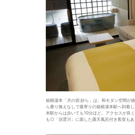
16.
ふふ 日光
ic
箱根湯本「月の宿 紗ら」は、和モダン空間が
ら乗り換えなしで最寄りの箱根湯本駅へ到着し
本駅からは歩いても10分ほど。アクセスが良
も◎「須雲川」に面した露天風呂付き客室もあ