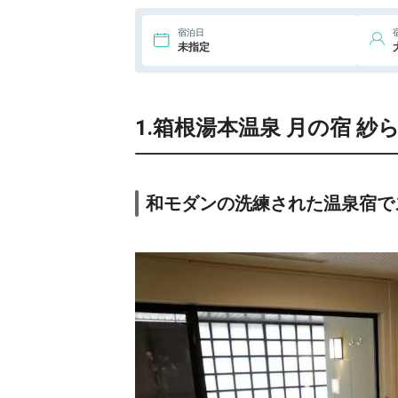
24,
9.
鬼怒川温泉 あさや
宿泊日
ic
未指定
10,
10.
和銅鉱泉 薬師の
湯 ゆの宿 和どう
ic
1.箱根湯本温泉 月の宿 紗
15,
11.
ONSEN
RYOKAN YUEN
ic
SHINJUKU(温泉
77,
旅館 由縁 新宿)
12.
世界遺産 富士山
を望む宿 富岳群
ic
和モダンの洗練された温泉宿で
青
15,
13.
奥日光ホテル四
季彩
ic
14.
海一望絶景の宿
いなとり荘
ic
81,
15.
別邸 仙寿庵
ic