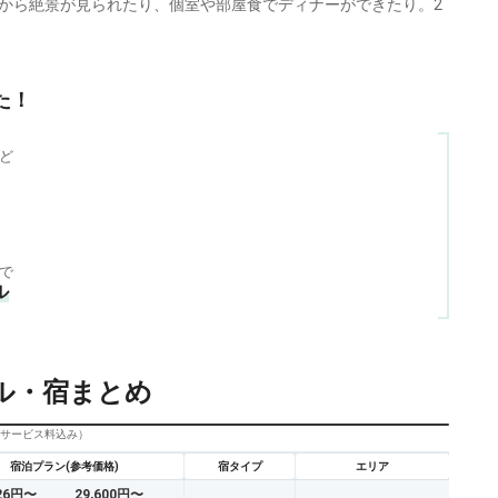
から絶景が見られたり、個室や部屋食でディナーができたり。2
た！
ど
で
ル
ル・宿まとめ
びサービス料込み）
宿泊プラン(参考価格)
宿タイプ
エリア
826円〜
29,600円〜