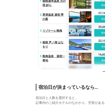
1.
箱根湯本温泉 月の
宿 紗ら
ic
27,
2.
草津温泉 湯宿 季
の庭
ic
35,
3.
リゾナーレ熱海
ic
22,
4.
箱根 芦ノ湖 はな
をり
ic
16,
5.
熱海温泉 湯宿一
番地
ic
6.
隠れ湯の宿 月のあ
かり
ic
7.
Beachside
宿泊日が決まっているなら…
Onsen Resort ゆ
ic
うみ
32,
宿泊日と人数を選択すると、
8.
伊豆稲取温泉 食べ
るお宿 浜の湯
ic
記事内のご紹介ホテルのなかから、空室がある