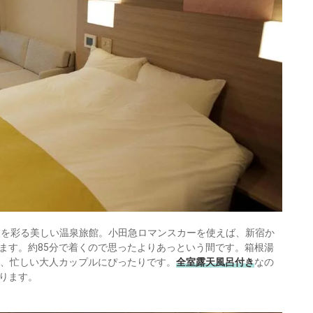
旅館
日光
otto
楽天トラベル
旅を彩る美しい温泉旅館。小田急ロマンスカーを使えば、新宿か
ます。約85分で着くので思ったよりあっという間です。箱根湯
く、忙しい大人カップルにぴったりです。
全室露天風呂付き
なの
ります。