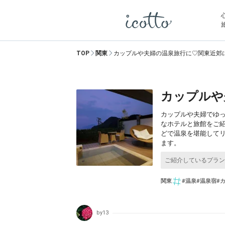
TOP
関東
カップルや夫婦の温泉旅行に♡関東近郊に
カップルや
カップルや夫婦でゆ
なホテルと旅館をご
どで温泉を堪能して
ます。
関東
#温泉
#温泉宿
#
by13