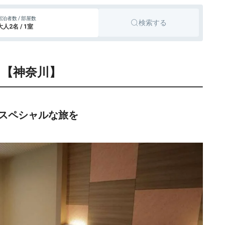
882円〜
25,300円〜
旅館
鬼怒川、鬼怒川温泉
宿泊者数 / 部屋数
検索する
otto
楽天トラベル
大人2名 / 1室
683円〜
11,000円〜
旅館
秩父
otto
楽天トラベル
ら【神奈川】
660円〜
13,900円〜
旅館
新宿
otto
楽天トラベル
490円〜
77,500円〜
旅館
伊豆
otto
楽天トラベル
スペシャルな旅を
180円〜
13,200円〜
リゾートホテル
日光
otto
楽天トラベル
16,500円〜
旅館
東伊豆、稲取、伊豆
otto
楽天トラベル
907円〜
60,400円〜
旅館
みなかみ
otto
楽天トラベル
53,900円〜