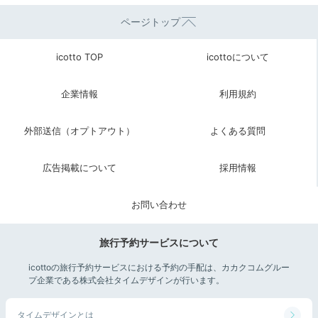
ページトップ
icotto TOP
icottoについて
企業情報
利用規約
外部送信（オプトアウト）
よくある質問
広告掲載について
採用情報
車窓や神社、宿など様々な場所で大自然を満喫した箱根
お問い合わせ
旅。たまには騒がしい都会から離れ、静かで心落ち着く
ひとときを2人で過ごしましょう。
旅行予約サービスについて
icottoの旅行予約サービスにおける予約の手配は、カカクコムグルー
プ企業である株式会社タイムデザインが行います。
今回紹介したスポット
タイムデザインとは