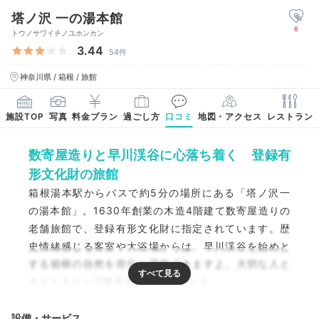
塔ノ沢 一の湯本館
6
トウノサワイチノユホンカン
3.44
54件
神奈川県 / 箱根 / 旅館
施設TOP
写真
料金プラン
過ごし方
口コミ
地図・アクセス
レストラン
数寄屋造りと早川渓谷に心落ち着く 登録有
形文化財の旅館
箱根湯本駅からバスで約5分の場所にある「塔ノ沢一
の湯本館」。1630年創業の木造4階建て数寄屋造りの
老舗旅館で、登録有形文化財に指定されています。歴
史情緒感じる客室や大浴場からは、早川渓谷を始めと
する箱根の自然を存分に堪能できますよ。大切な人と
タイムスリップ気分を味わいましょう。
設備・サービス