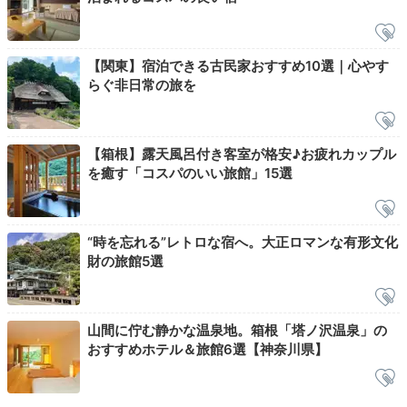
Check-out
【関東】宿泊できる古民家おすすめ10選｜心やす
10:00
らぐ非日常の旅を
宿を出発
穏やかな気持ちで
チェックアウト
【箱根】露天風呂付き客室が格安♪お疲れカップル
を癒す「コスパのいい旅館」15選
“時を忘れる”レトロな宿へ。大正ロマンな有形文化
財の旅館5選
山間に佇む静かな温泉地。箱根「塔ノ沢温泉」の
おすすめホテル＆旅館6選【神奈川県】
早川渓谷の新鮮な空気を感じながら、レトロな雰囲気に