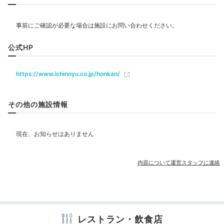
史ある空間でゆっくり味わって。
飲食
レストラン
公式HP
aimi_1013
二部制でコロナ対策もされていました。妊娠中なので生
https://www.ichinoyu.co.jp/honkan/
ベビー＆子供関連
物を控えたいと事前に伝えたら、お刺身をエビの味噌焼
+5
きに変更してくれました♪
その他の施設情報
部屋情報
露天風呂付客室
Onsen
その他館内施設
21:00
内容について運営スタッフに連絡
宴会場
売店・ギフトショップ
昔ながらの浴場と
自然に癒される
アメニティ
テレビ
冷蔵庫
エアコン
スリッパ
セーフティボックス
レストラン・飲食店