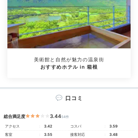
Check-in
16:00
宿に到着
古き良き趣を感じる
数寄屋造りの建物へ
美術館と自然が魅力の温泉街
おすすめホテル in 箱根
口コミ
3.44
総合満足度
54件
アクセス
3.42
コスパ
3.59
客室
3.55
接客対応
3.48