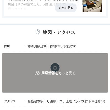
風呂付きの和室でした。お部屋は広くてゆったり
過ごせました。
赤ちゃんの離乳食や、ベビー用のボディシャンプ
ーや、食事用エプロンなどウェルカムベビープラ
ンと言う内容が充実していたと思いました。須雲
客室は全て早川渓谷沿いにあるので、窓から心地よいせ
川沿いなので、かなり川の音が聞こえてきまし
地図・アクセス
た。
せらぎの音と自然美を堪能できます。また、どのお部屋
食事時のアルコールドリンクバー1100円は、お得
もデザイン、レイアウトが異なるので、何度来ても楽し
感あると思いました。
めますよ。
住所
神奈川県足柄下郡箱根町塔之沢90
aimi_1013
今回は2人だけのプライベートな空間が楽しめる客室露
天風呂付和室に宿泊。お部屋の温泉でのんびり寛ぐこと
+2
ができました♪
アクセス
箱根湯本駅より路線バス、上塔ノ沢バス停下車徒歩1分