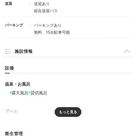
送迎
送迎あり
Dinner
組合送迎バス
18:00
パーキング
パーキングあり
大正ロマン溢れる
無料、15台駐車可能
レストランで夕食を
施設情報
設備
温泉・お風呂
露天風呂
貸切風呂
プール
夕食は金目鯛付きや舟盛付きなど、様々なプランが用意
されています。大正時代に造られた大広間を改装した歴
リラクゼーション
衛生管理