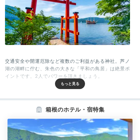
交通安全や開運厄除など複数のご利益がある神社。芦ノ
湖の湖畔に佇む、朱色の大きな「平和の鳥居」は絶景ポ
イントです。2人でパワーを頂きましょう。
aimi_1013
箱根のホテル・宿特集
鳥居が素敵で、写真撮影に30分待った甲斐がありまし
た。その後に訪れた「彫刻の森美術館」や「大涌谷」で
+10
も素敵な写真が撮れました！