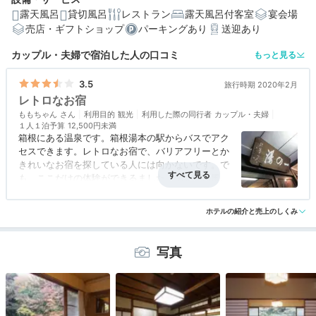
露天風呂
貸切風呂
レストラン
露天風呂付客室
宴会場
売店・ギフトショップ
パーキングあり
送迎あり
編集部おすすめの３つのポイント
カップル・夫婦で宿泊した人の口コミ
もっと見る
情緒溢れる数寄屋造り。国指定登録有形文化財に指定
3.5
旅行時期 2020年2月
全室が早川渓谷沿い！箱根の自然を楽しめる客室
レトロなお宿
イタリアの大理石を使用。伝統のある貸切風呂
ももちゃん
利用目的
観光
利用した際の同行者
カップル・夫婦
１人１泊予算
12,500円未満
箱根にある温泉です。箱根湯本の駅からバスでアク
セスできます。レトロなお宿で、バリアフリーとか
きれいなお宿を探している人には向かないです。で
も、ここだけの体験ができるました。例えばお風呂
はシャワーではなくかけ湯だったり、大理石っぽい
アクセス
3.5
コスパ
3.5
客室
3.0
接客対応
4.0
風呂
3.5
お風呂が貸し切りで利用できたりします。お部屋も
ホテルの紹介と売上のしくみ
食事・ドリンク
4.0
バリアフリー
1.0
古き良きといった感じ。木造の建物で、景色もいい
です。食事はまあまあかな？
写真