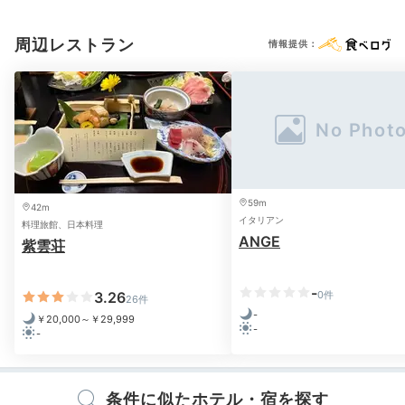
洗浄機付トイレ
浴衣
歯ブラシ
カミソリ
シャンプー
コンディショナー
ボディソープ
シャワーキャップ
バスタオル
ドライヤー
お茶セット
電気ポット
周辺レストラン
情報提供：
※設備・アメニティは、確認が取れている情報を表示しています。
早川渓谷の自然を眺められる大浴場は、昔懐かしい雰囲
59m
42m
イタリアン
気を味わえます。貸切風呂では、大正6年にイタリアか
料理旅館、日本料理
ANGE
紫雲荘
ら取り寄せて作った大理石のお風呂を満喫できますよ。
-
3.26
0件
26件
-
￥20,000～￥29,999
-
2日目
-
条件に似たホテル・宿を探す