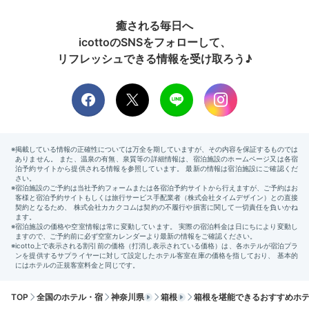
包まれた2日間にお別れを。バス停がすぐそばにあるの
癒される毎日へ
も嬉しいポイント。
icottoのSNSをフォローして、
リフレッシュできる情報を受け取ろう♪
aimi_1013
歴史がある雰囲気で、ゆっくり寛げました！清掃等も行
き届き清潔感があったので、快適に過ごすことができま
+6
した◎
Return trip
11:00
箱根の自然に
TOP
全国のホテル・宿
神奈川県
箱根
箱根を堪能できるおすすめホ
心洗われた1泊2日