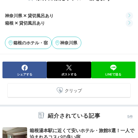
Breakfast
08:00
神奈川県 ✕ 貸切風呂あり
箱根 ✕ 貸切風呂あり
一日の活力になる
優しい味の和食膳
箱根のホテル・宿
神奈川県
シェアする
ポストする
LINEで送る
クリップ
紹介されている記事
5件
朝食は焼きたての干物や彩り小鉢、野菜たっぷりのスー
プなど、栄養バランスのとれた和食膳が提供されます。
箱根湯本駅に近くて安いホテル・旅館8選！一人で
泊まれるコスパの良い宿