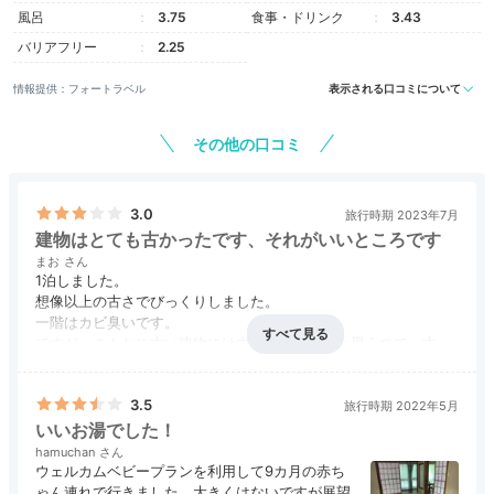
風呂
3.75
食事・ドリンク
3.43
館内に入ると、歴史を感じる上質な雰囲気が広がりま
バリアフリー
2.25
す。登録有形文化財に指定されている木造数寄屋造りの
情報提供：フォートラベル
表示される口コミについて
空間で、2日間ゆっくり癒されましょう。
その他の口コミ
Relax
3.0
旅行時期 2023年7月
16:30
建物はとても古かったです、それがいいところです
まお
渓谷に面した客室で
1泊しました。
想像以上の古さでびっくりしました。
心と身体を休めて
一階はカビ臭いです。
ですが、こんなに古い建物には中々泊まらないと思うので、古き
良きを感じたい人にはとてもいいと思います。
部屋のドアも毎回中々閉まらず苦労しました。
3.5
ご飯は美味しかったです。
旅行時期 2022年5月
いいお湯でした！
hamuchan
ウェルカムベビープランを利用して9カ月の赤ち
ゃん連れで行きました。大きくはないですが展望