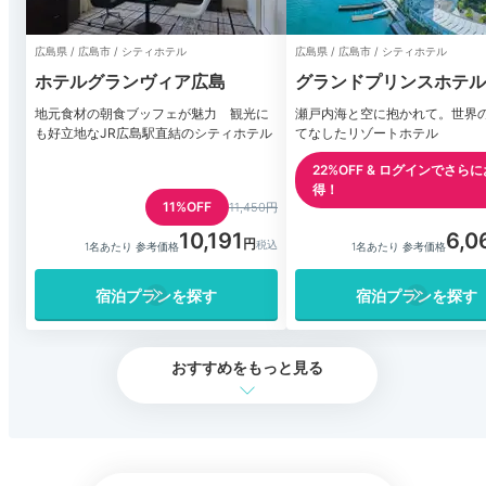
広島県 / 広島市 / シティホテル
広島県 / 広島市 / シティホテル
ホテルグランヴィア広島
グランドプリンスホテル
地元食材の朝食ブッフェが魅力 観光に
瀬戸内海と空に抱かれて。世界の
も好立地なJR広島駅直結のシティホテル
てなしたリゾートホテル
22%OFF & ログインでさらに
得！
11%OFF
11,450円
10,191
6,0
1名あたり 参考価格
1名あたり 参考価格
宿泊プランを探す
宿泊プランを探す
おすすめをもっと見る