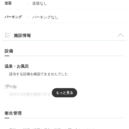
送迎
送迎なし
yume012255
和洋室になっているシングルベッド2台のお部屋でし
パーキング
パーキングなし
た。コンパクトでスマートな過ごしやすいお部屋でし
+3
た。シンプルでかわいかったです。
施設情報
設備
Cafe
温泉・お風呂
16:00
おいしいコーヒーを
プール
旅の思い出に
リラクゼーション
衛生管理
飲食