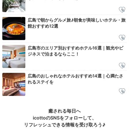
広島で朝からグルメ旅♪朝食が美味しいホテル・旅
館おすすめ12選
旬の果物を使ったフルーツサワー
夜の
ホテルに戻った後は、バーラウンジ「THE POOLSIDE
広島市のエリア別おすすめホテル16選｜観光やビ
BAR」でお酒を飲みながらまったりと。レモンなど
フル
ジネスで泊まるならここ！
ーツを使ったサワーや牡蠣のピクルス
など、ご当地食材
を使ったフードメニューを楽しめます。
広島のおしゃれなホテルおすすめ14選｜心満たさ
れるステイを
Night
22:30
湯船につかって
癒される毎日へ
icottoのSNSをフォローして、
リラックス
リフレッシュできる情報を受け取ろう♪