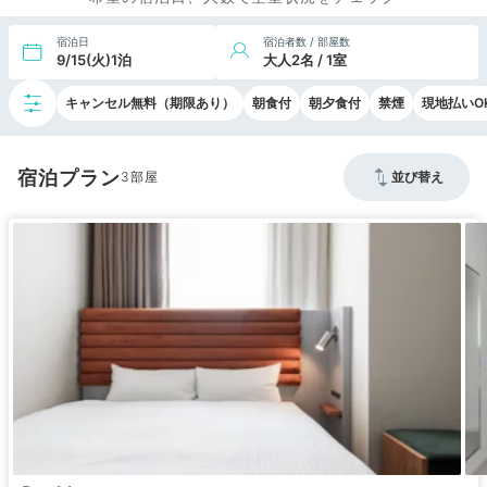
宿泊日
宿泊者数 / 部屋数
9/15(火)1泊
大人2名 / 1室
キャンセル無料（期限あり）
朝食付
朝夕食付
禁煙
現地払いO
宿泊プラン
3
並び替え