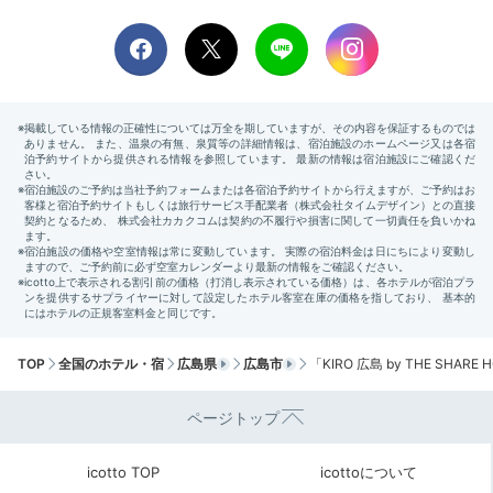
浴室 / モデレートタイプ
浴室
ほぼ全室がバスルームとトイレが独立しているセパレー
トタイプ。しかも洗い場付きなので、バスタイムをゆっ
たりした気分で過ごせ、明日に向けて疲れを癒せます
TOP
全国のホテル・宿
広島県
広島市
「KIRO 広島 by THE SHAR
よ。（「モデレートバンクグループ」はシャワールーム
のみ）
ページトップ
icotto TOP
icottoについて