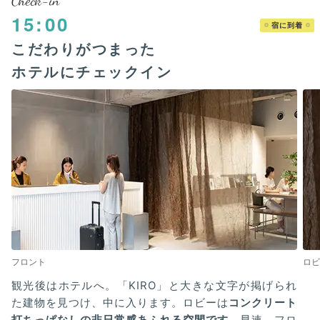
Check-in
15:00
宿に到着
こだわりがつまった
ホテルにチェックイン
フロント
ロビ
観光後はホテルへ。「KIRO」と大きな文字が掲げられ
た建物を見つけ、中に入ります。ロビーは
コンクリート
打ちっぱなしの非日常感あふれる空間です
。早速、フロ