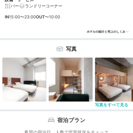
バー
ランドリーコーナー
編集部おすすめの３つのポイント
IN
15:00〜23:00
OUT
〜10:00
飲食店が集まる八丁堀駅より徒歩約6分！外食を満喫でき
ホテルの紹介と売上のしくみ
る立地
SNS映えする♪おしゃれなステイが叶うスタイリッシュな
写真
客室
思い思いの時間が過ごせる♡バーラウンジ&コーヒースタ
ンド
写真をすべて見る
宿泊プラン
希望の宿泊日、人数で空室状況をチェック