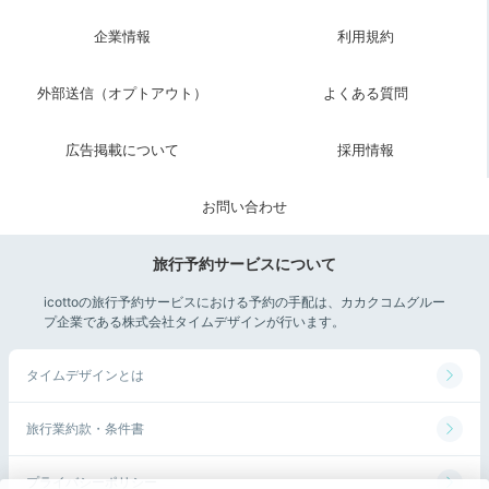
yume012255
企業情報
利用規約
次の日も旅行なので、お部屋でゆっくり過ごしました。
外部送信（オプトアウト）
よくある質問
広告掲載について
採用情報
2日目
お問い合わせ
旅行予約サービスについて
Breakfast
icottoの旅行予約サービスにおける予約の手配は、カカクコムグルー
08:00
プ企業である株式会社タイムデザインが行います。
明るいラウンジで
タイムデザインとは
絶品クレープ料理
旅行業約款・条件書
プライバシーポリシー