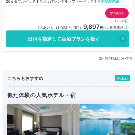
26㎡
ダブルベッド 1 台およびシングルソファーベッド 1 台
客室の詳細
21%OFF
12,197円
9,697
1名あたり（1泊2名利用時）
日付を指定して宿泊プランを探す
割引前の料金について
こちらもおすすめ
Pickup
似た体験の人気ホテル・宿