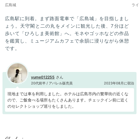
広島城
ライ
広島駅に到着。まず路面電車で「広島城」を目指しまし
ょう。天守閣と二の丸をメインに観光した後、7分ほど
歩いて「ひろしま美術館」へ。モネやゴッホなどの作品
を鑑賞し、ミュージアムカフェで余韻に浸りながら休憩
です。
yume012255
20代前半 / アパレル販売員
2023年08月に宿泊
現地までは車を利用しました。ホテルは広島市内の繁華街の近くな
ので、ご飯食べる場所もたくさんあります。チェックイン前に近く
のセレクトショップ巡りをしました。