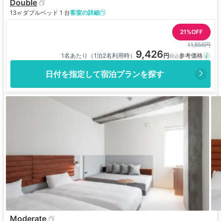
Double
13㎡
ダブルベッド 1 台
客室の詳細
21%OFF
11,856円
9,426
1名あたり（1泊2名利用時）
日付を指定して宿泊プランを探す
Moderate