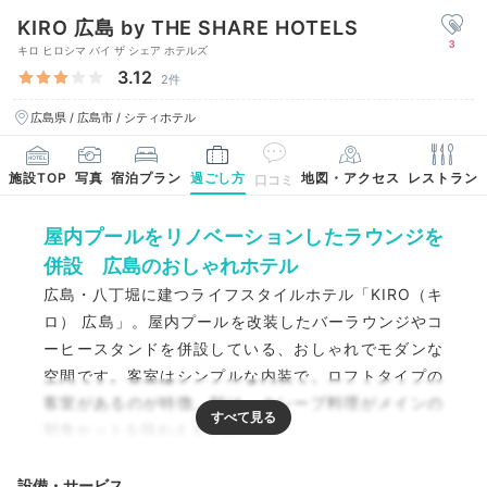
KIRO 広島 by THE SHARE HOTELS
3
キロ ヒロシマ バイ ザ シェア ホテルズ
3.12
2件
広島県 / 広島市 / シティホテル
施設TOP
写真
宿泊プラン
過ごし方
地図・アクセス
レストラン
口コミ
屋内プールをリノベーションしたラウンジを
併設 広島のおしゃれホテル
広島・八丁堀に建つライフスタイルホテル「KIRO（キ
ロ） 広島」。屋内プールを改装したバーラウンジやコ
ーヒースタンドを併設している、おしゃれでモダンな
空間です。客室はシンプルな内装で、ロフトタイプの
客室があるのが特徴。朝は、クレープ料理がメインの
朝食セットを味わえますよ。
設備・サービス