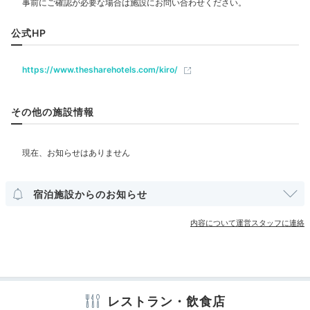
バー
公式HP
ベビー＆子供関連
https://www.thesharehotels.com/kiro/
「シカネ」
バリ
K U N Iさんの投稿
部屋情報
その他の施設情報
館内のコーヒースタンド「CICANE（シカネ）」では
バ
リスタが淹れるスペシャルティコーヒー
を味わえます。
広島のコーヒー店のバリスタが日替わりで担当するの
その他館内施設
で、毎日訪れても違うコーヒーを楽しめますよ。
ランドリーコーナー
宿泊施設からのお知らせ
アメニティ
内容について運営スタッフに連絡
Dinner
テレビ
冷蔵庫
エアコン
スリッパ
洗浄機付トイレ
歯ブラシ
19:00
カミソリ
シャンプー
コンディショナー
ボディソープ
タオル
ホテルから徒歩約3分
バスタオル
ドライヤー
お茶セット
電気ポット
加湿器
夕食は「お好み村」で
広島風お好み焼を
レストラン・飲食店