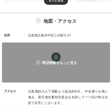
地図・アクセス
住所
広島県広島市中区三川町3-21
モデレート
モデ
客室は11タイプ・49室。「モデレート」はシングルベ
ッド2台とダブルサイズのソファベッドを完備、最大4
名で泊まれるお部屋なのでグループ旅にも◎「モデレー
ト/和洋室」は畳スペースがあり、床に座ってくつろげ
るお部屋ですよ。
アクセス
広島電鉄の八丁堀駅より徒歩約6分。 中央通りを南に
進み、新天地交番前交差点を右折して一つ目の角を左
折で右手にございます。