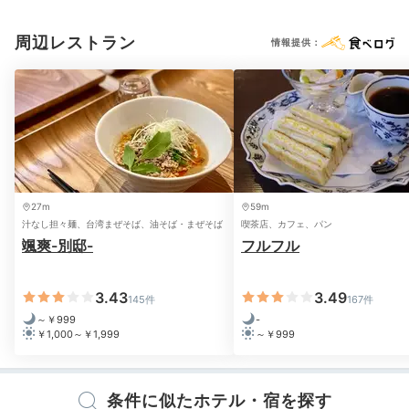
※設備・アメニティは、確認が取れている情報を表示しています。
周辺レストラン
情報提供：
27m
59m
汁なし担々麺、台湾まぜそば、油そば・まぜそば
喫茶店、カフェ、パン
広島お好み焼き
牡蠣
颯爽-別邸-
フルフル
たかひーさんの投稿
ホテルでの夕食提供はありませんが、
シェアキッチンを
利用するのも
◎または、23ものお好み焼店が集まる
3.43
3.49
145件
167件
「お好み村」で広島風お好み焼をぜひ。4階「大丸堂」
～￥999
-
￥1,000～￥1,999
～￥999
でボリューミーな「広島スペシャル」はいかが？
条件に似たホテル・宿を探す