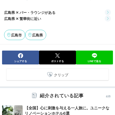
yume012255
広島県 ✕ バー・ラウンジがある
私たちは外に出て、繁華街にある飲食店にて夕食をいただきまし
広島県 ✕ 繁華街に近い
た。
広島市
広島県
Bar
21:00
シェアする
ポストする
LINEで送る
プール跡が残るバーで
広島の夜をエンジョイ
クリップ
紹介されている記事
4件
【全国】心に刺激を与える一人旅に。ユニークな
リノベーションホテル6選