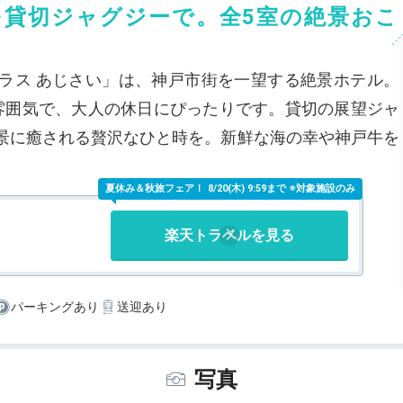
を貸切ジャグジーで。全5室の絶景おこ
ラス あじさい」は、神戸市街を一望する絶景ホテル。
雰囲気で、大人の休日にぴったりです。貸切の展望ジャ
景に癒される贅沢なひと時を。新鮮な海の幸や神戸牛を
。
夏休み＆秋旅フェア！
8/20(木) 9:59まで ※対象施設のみ
楽天トラベルを見る
パーキングあり
送迎あり
写真