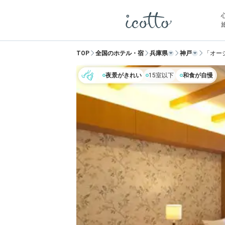
TOP
全国のホテル・宿
兵庫県
神戸
「オー
夜景がきれい
15室以下
和食が自慢