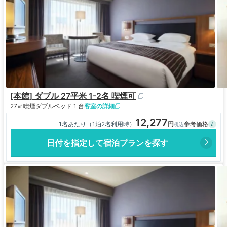
[本館] ダブル 27平米 1-2名 喫煙可
27㎡
喫煙
ダブルベッド 1 台
客室の詳細
12,277
1名あたり（1泊2名利用時）
日付を指定して宿泊プランを探す