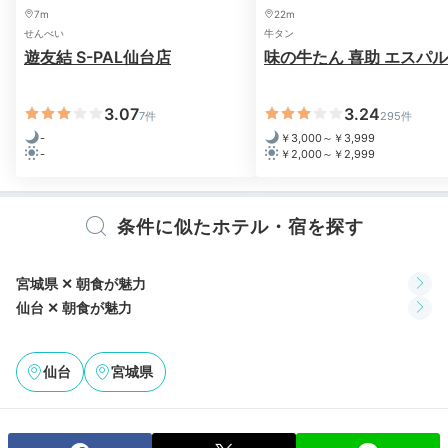
7m
22m
せんべい
牛タン
遊友結 S-PAL仙台店
味の牛たん 喜助 エスパ
Sightseeing
ホテルから仙台城跡までバスで約
11:30
3.07
3.24
26分
7件
295件
-
￥3,000～￥3,999
るーぷる仙台で
-
￥2,000～￥2,999
市内の名所巡りへ
条件に似たホテル・宿を探す
宮城県 ✕ 朝食が魅力
仙台 ✕ 朝食が魅力
仙台
宮城県
市内を走るるーぷる仙台
仙台