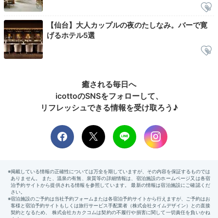
【仙台】大人カップルの夜のたしなみ。バーで寛
げるホテル5選
今回紹介したスポット
癒される毎日へ
icottoのSNSをフォローして、
リフレッシュできる情報を受け取ろう♪
仙台、あおば通、宮城野通 / カフェ、ケ
定禅寺通
シャルール
住所
宮城県仙台市青葉区中央1-1-1 ホテ
ポリタン仙台