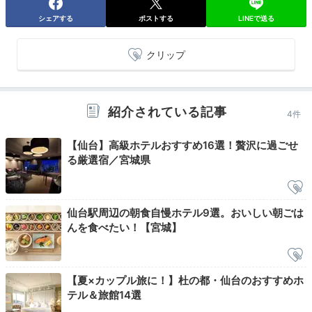
シェアする
ポストする
LINEで送る
仙台観光なら、市内循環バス「るーぷる仙台」が便利。
「仙台市博物館」「仙台城跡」など、市内の名所巡りが
クリップ
できます。「仙台城跡」は、伊達政宗公が築いた城の跡
地。高台にあり、仙台市街地を一望するビュースポット
としてもおすすめ！
紹介されている記事
4件
【仙台】高級ホテルおすすめ16選！贅沢に過ごせ
Return trip
る厳選宿／宮城県
17:00
駅近でゆったり過ごす
仙台駅周辺の朝食自慢ホテル9選。おいしい朝ごは
寛ぎの2日間
んを食べたい！【宮城】
「ホテルメトロポリタン仙台」は、駅直結という便利な
立地に加えて、ホテル内で寛ぎの時間を過ごせるのが魅
【夏×カップル旅に！】杜の都・仙台のおすすめホ
力。多彩なレストランでの夕食や仙台名物が揃う朝食も
テル＆旅館14選
楽しんで、宮城旅を満喫しましょう♪