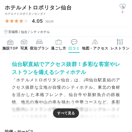
ホテルメトロポリタン仙台
2
ホテルメトロポリタンセンダイ
4.05
160件
宮城県 / 仙台 / シティホテル
施設TOP
写真
宿泊プラン
過ごし方
口コミ
地図・アクセス
レストラン
仙台駅直結でアクセス抜群！多彩な客室やレ
ストランを備えるシティホテル
「ホテルメトロポリタン仙台」は、JR仙台駅直結のア
クセス抜群な立地が自慢のシティホテル。東北の食材
を活かした本格フレンチ、仙台牛や新鮮魚介の鉄板
焼、地元の海や山の幸を味わう中華コースなど、多彩
な館内レストランが魅力です。客室はシングル～スイ
ートまで多種多様。朝は和洋約80種のメニューが揃う
朝食ビュッフェを。駅近で快適に過ごしながら、宮城
で贅沢なひとときを楽しめますよ。
設備・サービス