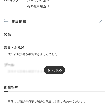
パーキング
パーキングあり
有料駐車場あり
施設情報
設備
温泉・お風呂
はや瀬 鉄板焼ディナー
はや
H.Tすぺーすさんの投稿
館内には地産食材を使用した多彩なレストランが。フレ
プール
ンチや日本料理、鉄板焼、中国料理など、好みに合わせ
て選べます。「はや瀬」の鉄板焼は、目の前で仙台牛や
宮城の新鮮野菜を焼き上げてくれますよ。五感で宮城を
リラクゼーション
味わって。
衛生管理
エステ・マッサージ
飲食