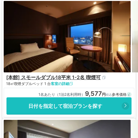
[本館] スモールダブル18平米 1-2名 喫煙可
18㎡
喫煙
ダブルベッド 1 台
客室の詳細
9,577
1名あたり（1泊2名利用時）
日付を指定して宿泊プランを探す