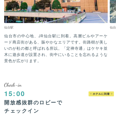
仙台駅
仙台
仙台市の中心地、JR仙台駅に到着。高層ビルやアーケ
ード商店街がある、賑やかなエリアです。街路樹が美し
いのが杜の都と呼ばれる所以。「定禅寺通」はケヤキ並
木に遊歩道が設置され、街中にいることを忘れるような
景色が広がります。
Check-in
15:00
ホテルに到着
開放感抜群のロビーで
チェックイン