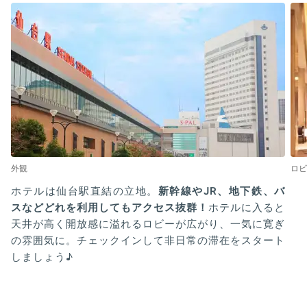
外観
ロビ
ホテルは仙台駅直結の立地。
新幹線やJR、地下鉄、バ
スなどどれを利用してもアクセス抜群！
ホテルに入ると
天井が高く開放感に溢れるロビーが広がり、一気に寛ぎ
の雰囲気に。チェックインして非日常の滞在をスタート
しましょう♪