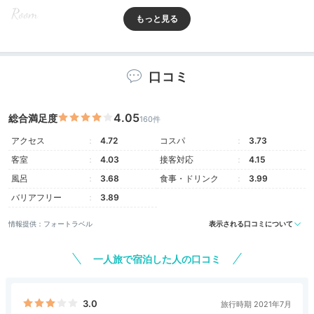
Room
15:30
バリエーション豊か！
口コミ
シーンで選べる客室
4.05
総合満足度
160件
アクセス
4.72
コスパ
3.73
客室
4.03
接客対応
4.15
風呂
3.68
食事・ドリンク
3.99
バリアフリー
3.89
情報提供：フォートラベル
表示される口コミについて
一人旅で宿泊した人の口コミ
ロイヤルスイート
Ja
全295室の客室は、シングルからスイート、最大8名可
3.0
旅行時期 2021年7月
の和室まで多彩。19、20階のエグゼクティブフロアに