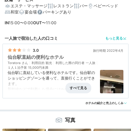
エステ・マッサージ
レストラン
バー
ベビーベッド
和室
宴会場
パーキングあり
IN
15:00〜0:00
OUT
〜11:00
編集部おすすめの３つのポイント
一人旅で宿泊した人の口コミ
もっと見る
雨の日や荷物が多い時にも便利。駅直結でアクセスでき
る立地
3.0
旅行時期 2022年4月
仙台駅直結の便利なホテル
19・20階には上質なエグゼクティブフロア！種類豊富な
客室
Toratora
利用目的
観光
利用した際の同行者
一人旅
１人１泊予算
15,000円未満
仙台駅に直結している便利なホテルです。仙台駅の
特別な日にぴったりな鉄板焼やフレンチも♪豊富な館内レ
ストラン
ショッピングゾーンを通って、直接行くことができ
ます。
新幹線などで到着した場合にはかなり便利な場所で
す。
アクセス
3.0
コスパ
3.0
客室
3.0
接客対応
3.0
風呂
3.0
夜も近くに商店街があって、食事に困りません。
ホテルの紹介と売上のしくみ
食事・ドリンク
3.0
バリアフリー
評価なし
ゆっくりできます。
写真