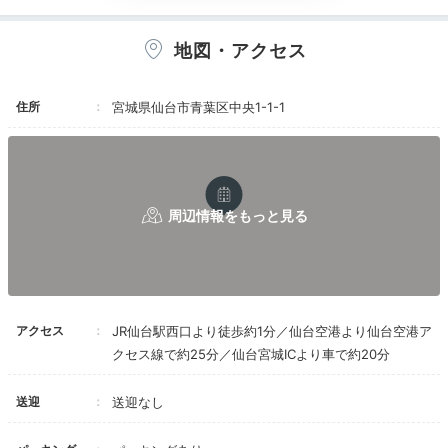
地図・アクセス
シャルール 内観(1)
シャ
住所
宮城県仙台市青葉区中央1-1-1
チェックイン後は、周辺散策もよし、ホテル内でのんび
りするもよし♪ホテルで過ごすなら、ロビーラウンジ
「シャルール」でお茶はいかが？杜の都らしく窓から緑
を望む空間で、アフタヌーンティーやスコーンのセット
を楽しめますよ。
Dinner
19:00
アクセス
JR仙台駅西口より徒歩約1分／仙台空港より仙台空港ア
クセス線で約25分／仙台宮城ICより車で約20分
地元の食材を味わう
多彩なレストラン
送迎
送迎なし