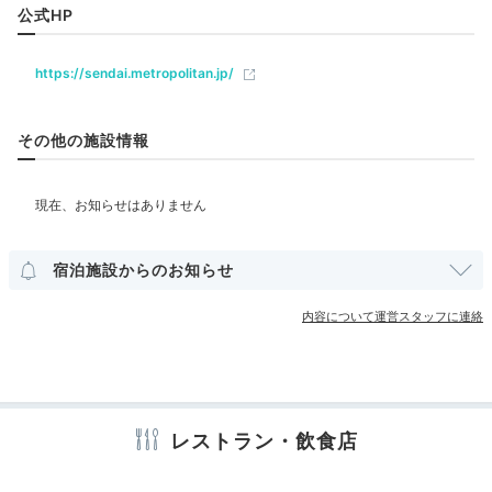
Relax
レストラン
バー
ラウンジ
ルームサービス
公式HP
22:00
https://sendai.metropolitan.jp/
客室でのんびり
ベビー＆子供関連
ベビーベッド
宮城で過ごす夜を満喫
その他の施設情報
部屋情報
和室
和洋室
洋室
スイート
インターネット利用可能
Wi-Fi利用可能
ユニバーサルルーム
宿泊施設からのお知らせ
その他館内施設
内容について運営スタッフに連絡
宴会場
クリーニングサービス
アメニティ
ロイヤルスイート バスルーム
エグ
テレビ
冷蔵庫
ミニバー
エアコン
スリッパ
洗浄機付トイレ
レストラン・飲食店
夜は客室でナイトウェアに着替えてのんびり。客室ごと
歯ブラシ
カミソリ
洗顔
シャンプー
コンディショナー
の個性豊かなお風呂でバスタイムも◎
エグゼクティブフ
ボディソープ
シャワーキャップ
入浴剤
タオル
バスタオル