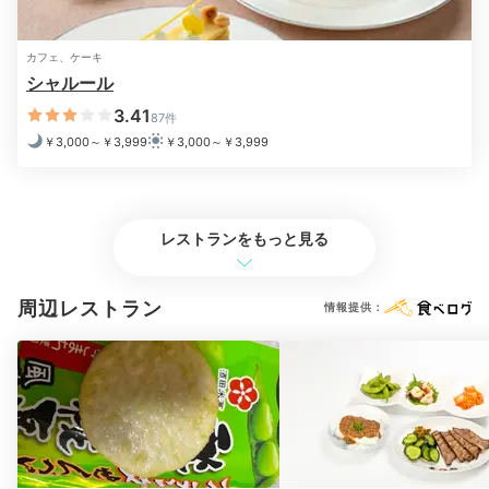
のんびり準備して
チェックアウト
カフェ、ケーキ
シャルール
3.41
87件
￥3,000～￥3,999
￥3,000～￥3,999
レストランをもっと見る
周辺レストラン
情報提供：
客室備品
シャ
朝食後もチェックアウトの時間まではゆっくりと♪お部
屋に備え付けの珈琲やお茶で一息ついてみて。
ロビーラ
ウンジ「シャルール」には、テイクアウトのスイーツも
ありますよ。お部屋でのお茶のお供や、お土産にもぴっ
たり。