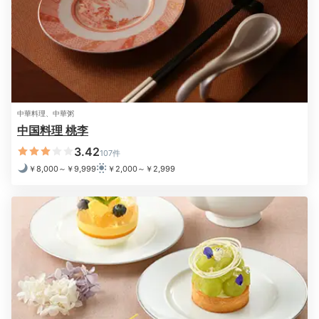
中華料理、中華粥
セレニティ 朝食ビュッフェ
はや
中国料理 桃李
朝食は「セレニティ」の朝食ビュッフェか、「はや瀬」
3.42
107件
の和定食からチョイス。ビュッフェは約80種の和洋食
￥8,000～￥9,999
￥2,000～￥2,999
メニューが並びます。
仙台名物「笹かまぼこ」や、地元
スイーツ「ずんだ餅」「仙台マコロン」
などもあります
よ。
Check-out
11:00
ホテルを出発