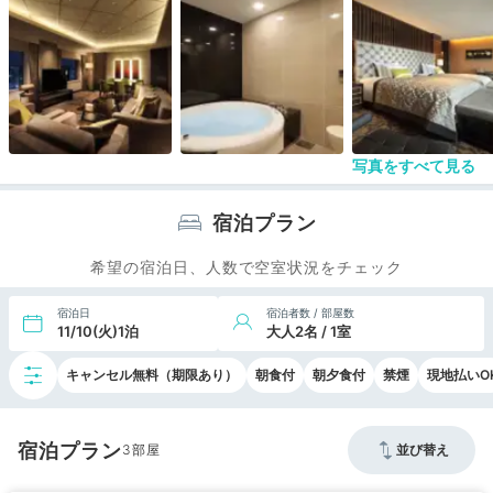
写真をすべて見る
宿泊プラン
希望の宿泊日、人数で空室状況をチェック
宿泊日
宿泊者数 / 部屋数
11/10(火)1泊
大人2名 / 1室
キャンセル無料（期限あり）
朝食付
朝夕食付
禁煙
現地払いO
宿泊プラン
3
並び替え