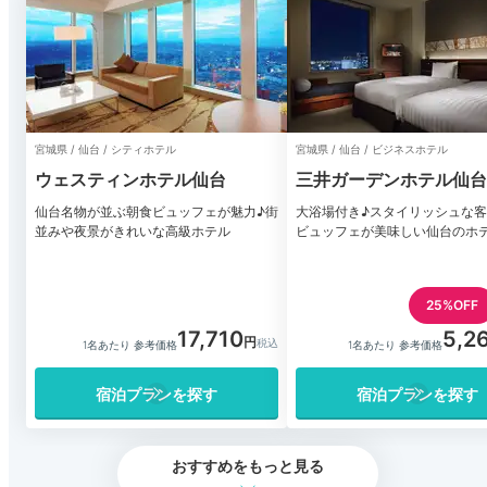
宮城県 / 仙台 / シティホテル
宮城県 / 仙台 / ビジネスホテル
ウェスティンホテル仙台
三井ガーデンホテル仙台
仙台名物が並ぶ朝食ビュッフェが魅力♪街
大浴場付き♪スタイリッシュな
並みや夜景がきれいな高級ホテル
ビュッフェが美味しい仙台のホ
25%OFF
17,710
5,2
1名あたり 参考価格
1名あたり 参考価格
宿泊プランを探す
宿泊プランを探す
おすすめをもっと見る