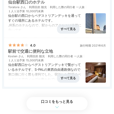
仙台駅西口のホテル
あるのは、ワンランク上の上質な客室。
日本庭園付きや
Toratora
利用目的
観光
利用した際の同行者
一人旅
仙台の街並みを見下ろす客室など贅沢なお部屋も
揃って
１人１泊予算
10,000円未満
仙台駅の西口からペデストリアンデッキを通って
います。
すぐの場所にあるホテルです。
JR系のホテルなので、駅からのアクセスは抜群に
良いです。
高級というほどではありませんが、仙台ではそれ
アクセス
3.0
コスパ
3.0
客室
3.0
接客対応
3.0
風呂
3.0
なりのホテルで、部屋もゆっくりできて、良いで
Freetime
食事・ドリンク
3.0
バリアフリー
評価なし
す。
4.0
旅行時期 2021年6月
16:00
駅前で交通に便利な立地
Kosten
利用目的
観光
利用した際の同行者
一人旅
緑を眺めながら
１人１泊予算
15,000円未満
仙台駅西口からペデストリアンデッキで繋がって
のんびりとお茶タイム
いるホテルです、S-PALの東西自由通路側なので
東口側に行く際も便利でした。宿泊した部屋のベ
ッドにエアウィーヴが敷かれていて初めて体験す
ることができたので良かったです。
アクセス
5.0
コスパ
3.5
客室
4.0
接客対応
4.0
風呂
4.0
食事・ドリンク
評価なし
バリアフリー
評価なし
口コミをもっと見る