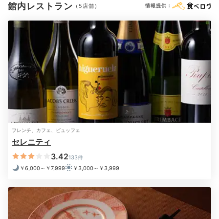
ロアはレインシャワーと宮城の日本酒「伯楽星」のエキ
ドライヤー
お茶セット
電気ポット
加湿器
館内レストラン
（5店舗）
情報提供：
スを使用したアメニティを完備
。旅の疲れを癒しましょ
う。
※設備・アメニティは、確認が取れている情報を表示しています。
2日目
Breakfast
08:00
フレンチ、カフェ、ビュッフェ
セレニティ
仙台名物も味わえる
3.42
133件
選べる朝食♪
￥6,000～￥7,999
￥3,000～￥3,999