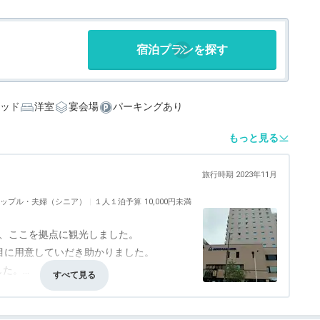
宿泊プランを探す
ッド
洋室
宴会場
パーキングあり
もっと見る
旅行時期 2023年11月
ップル・夫婦（シニア）
１人１泊予算
10,000円未満
で、ここを拠点に観光しました。
目に用意していだき助かりました。
した。
0
食事・ドリンク
4.0
バリアフリー
5.0
。マラソンの疲れが残ったままで、安曇野