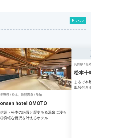
Pickup
長野県 / 松本、浅間温泉 / 旅館
松本十帖
まるで本屋に泊まる気分♪長野の全室
風呂付きホテルで新しい宿泊体験を
長野県 / 松本、浅間温泉 / 旅館
onsen hotel OMOTO
信州・松本の絶景と歴史ある温泉に浸る
◎身軽な贅沢を叶えるホテル