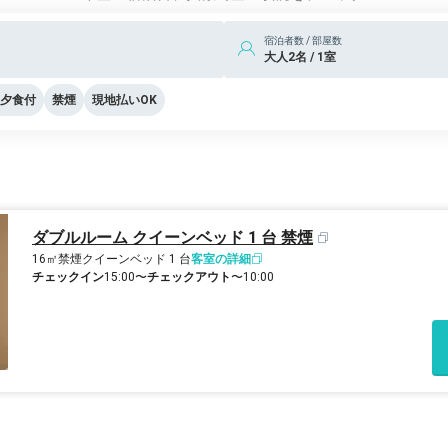
宿泊者数 / 部屋数
大人2名 / 1室
夕食付
禁煙
現地払いOK
ダブルルーム クイーンベッド 1 台 禁煙
16㎡
禁煙
クイーンベッド 1 台
客室の詳細
チェックイン
15:00〜
チェックアウト
〜10:00