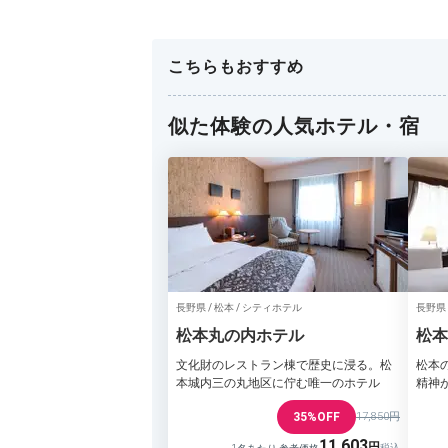
こちらもおすすめ
似た体験の人気ホテル・宿
長野県 / 松本 / シティホテル
長野県 
松本丸の内ホテル
松本
文化財のレストラン棟で歴史に浸る。松
松本
本城内三の丸地区に佇む唯一のホテル
精神
35%OFF
17,850円
11,603