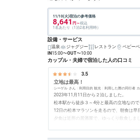
11/10(火)宿泊の参考価格
8,641
1名あたり（1泊2名利用時）
設備・サービス
温泉
ジャグジー
レストラン
ベビーベ
IN
15:00〜
OUT
〜10:00
カップル・夫婦で宿泊した人の口コミ
3.5
立地は最高！
シーゲル
利用目的
観光
利用した際の同行者
カ
2023年11月11日から２泊しました。
松本駅から徒歩３～4分と最高の立地なの
12日の松本マラソンを走るので、朝食は早
夕食は近所の居酒屋で、ゆっくり飲食しま
13日の朝食は、美味しく満足しました。
アクセス
5.0
コスパ
評価なし
客室
3.0
接客対応
4.0
風呂
3.
ホテルには、大浴場がないのが残念でした