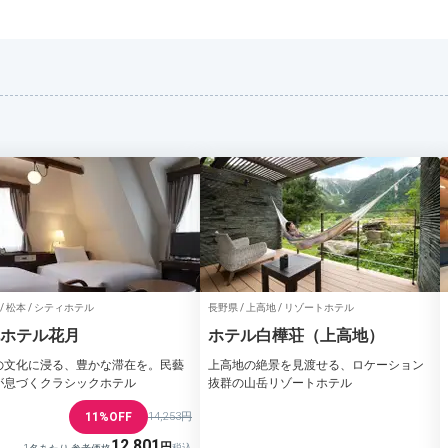
/ 松本 / シティホテル
長野県 / 上高地 / リゾートホテル
ホテル花月
ホテル白樺荘（上高地）
の文化に浸る、豊かな滞在を。民藝
上高地の絶景を見渡せる、ロケーション
が息づくクラシックホテル
抜群の山岳リゾートホテル
11%OFF
14,253円
12,801