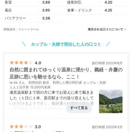
客室
3.89
接客対応
4.20
風呂
3.95
食事・ドリンク
4.25
バリアフリー
3.38
情報提供：フォートラベル
表示される口コミについて
カップル・夫婦で宿泊した人の口コミ
4.0
旅行時期 2022年8月
自然に囲まれてゆっくり温泉に浸かり、義経・弁慶の
足跡に思いを馳せるなら、ここ！
ta-ke
利用目的
観光
利用した際の同行者
カップル・夫婦
１人１泊予算
15,000円未満
瀬見温泉駅まで宿の方に車でお迎えに来て戴きま
した（１日に１本、新庄駅までの送り迎えもして
いただけるようです）。義経通りや義経大橋を通
って温泉街の入口にある宿です。露天風呂は深く
て気持ちがよく、お食事は山形の食材が使われて
アクセス
4.0
コスパ
3.5
客室
4.0
接客対応
4.5
風呂
4.0
とても美味しかったです。夜ご飯には鮎も出てき
食事・ドリンク
4.5
バリアフリー
4.0
ました！
3.0
旅行時期 2020年3月