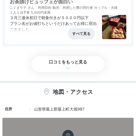
お茶請けビュッフェが面白い
こぐまラテ
利用目的
観光
利用した際の同行者
カップル・夫婦
１人１泊予算
5,000円未満
３月三連休初日で朝食付きが５０００円以下
プラン名がお値打ちというだけあってお得に宿泊
できました
チェックイン後ロビーに設置されたビュッフェコ
アクセス
3.0
コスパ
4.0
客室
3.0
接客対応
3.0
風呂
3.0
ーナーから
食事・ドリンク
3.0
バリアフリー
評価なし
お茶請けを選んでお部屋へもっていくことが出来
ます
口コミをもっと見る
旅館にビジネスホテルのようなツインルームが存
在するとは
温泉がメインだから全然問題ない
地図・アクセス
温泉は休日でしたが朝一番だったので独り占めで
した
住所
山形県最上郡最上町大堀987
朝食ビュッフェはアルコール除菌、ビニール手袋
の用意あり
品数も豊富で経木に包んだ納豆が美味しかったで
す