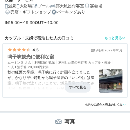
温泉
大浴場
プール
露天風呂付客室
宴会場
売店・ギフトショップ
パーキングあり
IN
15:00〜19:30
OUT
〜10:00
カップル・夫婦で宿泊した人の口コミ
もっと見る
4.5
旅行時期 2022年10月
鳴子峡観光に便利な宿
ムーミン３
利用目的
観光
利用した際の同行者
カップル・夫婦
１人１泊予算
20,000円未満
秋の紅葉の季節、鳴子峡に行く計画を立てました
が、かなり早い時期から鳴子温泉の「いい宿」は満
室。鳴子峡の近くといことで、瀬見温泉の「ゆめみ
の宿 観松館」に泊まりましたが大満足。鳴子峡観
光におすすめの宿です。
アクセス
4.5
コスパ
4.5
客室
5.0
接客対応
4.5
風呂
5.0
鳴子峡最寄りの中山平温泉駅からは陸羽東線で３０
食事・ドリンク
4.5
バリアフリー
4.5
分、瀬見温泉駅からは歩いても１０分弱。瀬見温泉
ホテルの紹介と売上のしくみ
街の一角、渓流美が美しい最上小国川沿いというロ
ケーションも魅力です。
写真