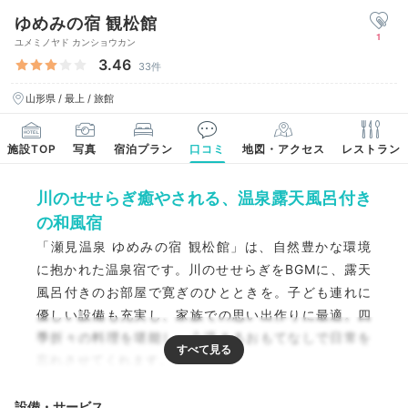
ゆめみの宿 観松館
1
ユメミノヤド カンショウカン
3.46
33件
山形県 / 最上 / 旅館
施設TOP
写真
宿泊プラン
口コミ
地図・アクセス
レストラン
川のせせらぎ癒やされる、温泉露天風呂付き
の和風宿
「瀬見温泉 ゆめみの宿 観松館」は、自然豊かな環境
に抱かれた温泉宿です。川のせせらぎをBGMに、露天
風呂付きのお部屋で寛ぎのひとときを。子ども連れに
優しい設備も充実し、家族での思い出作りに最適。四
季折々の料理を堪能し、心温まるおもてなしで日常を
忘れさせてくれます。
設備・サービス