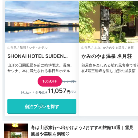
山形県 / 鶴岡 / シティホテル
山形県 / 上山、かみのやま温泉 / 旅館
SHONAI HOTEL SUIDEN
かみのやま温泉 名月荘
TERRASSE
山形の田園風景を前に晴耕雨読。温泉、
部屋食を楽しめる離れ風客室で贅
サウナ、本に満たされる非日常ホテル
在♪蔵王連峰を望む山形の温泉宿
16%OFF
13,049円
11,057
1名あたり 参考価格
宿泊プランを探す
冬は山形旅行へ出かけよう♪おすすめ旅館14選｜雪見
風呂や美味を満喫♡