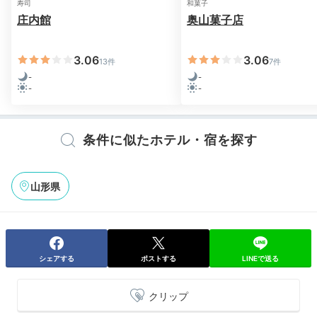
寿司
和菓子
庄内館
奥山菓子店
3.06
3.06
13件
7件
-
-
-
-
条件に似たホテル・宿を探す
山形県
シェアする
ポストする
LINEで送る
クリップ