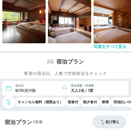
写真をすべて見る
宿泊プラン
希望の宿泊日、人数で空室状況をチェック
宿泊日
宿泊者数 / 部屋数
9/15(火)1泊
大人2名 / 1室
キャンセル無料（期限あり）
朝食付
朝夕食付
禁煙
現地払いO
宿泊プラン
3
並び替え