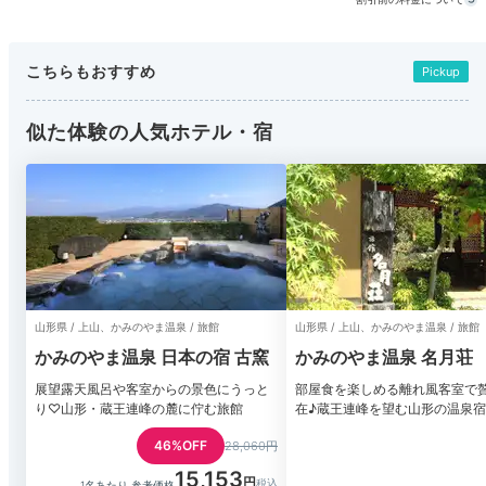
こちらもおすすめ
Pickup
似た体験の人気ホテル・宿
山形県 / 上山、かみのやま温泉 / 旅館
山形県 / 上山、かみのやま温泉 / 旅館
かみのやま温泉 日本の宿 古窯
かみのやま温泉 名月荘
展望露天風呂や客室からの景色にうっと
部屋食を楽しめる離れ風客室で
り♡山形・蔵王連峰の麓に佇む旅館
在♪蔵王連峰を望む山形の温泉宿
46%OFF
28,060円
15,153
1名あたり 参考価格