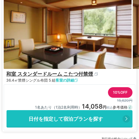
和室 スタンダードルーム こたつ付禁煙
36.4㎡
禁煙
シングル布団 5 組
客室の詳細
10%OFF
15,620円
14,058
1名あたり（1泊2名利用時）
日付を指定して宿泊プランを探す
割引前の料金について