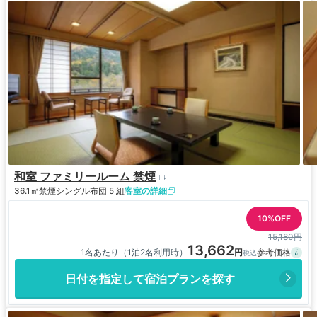
和室 ファミリールーム 禁煙
36.1㎡
禁煙
シングル布団 5 組
客室の詳細
10%OFF
15,180円
13,662
1名あたり（1泊2名利用時）
日付を指定して宿泊プランを探す