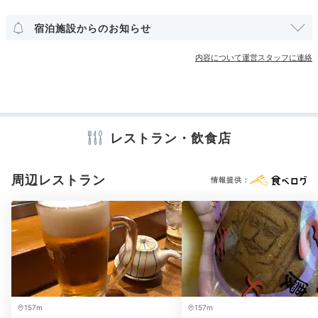
その他館内施設
宿泊施設からのお知らせ
宴会場
売店・ギフトショップ
卓球台
カラオケルーム
内容について運営スタッフに連絡
アメニティ
テレビ
冷蔵庫
スリッパ
セーフティボックス
洗浄機付トイレ
浴衣
歯ブラシ
タオル
バスタオル
ドライヤー
お茶セット
レストラン・飲食店
電気ポット
周辺レストラン
情報提供：
※設備・アメニティは、確認が取れている情報を表示しています。
157m
157m