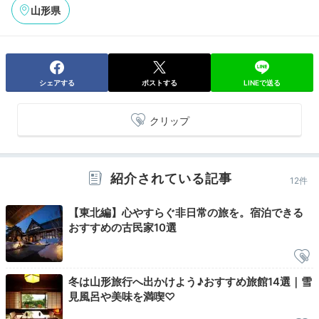
山形県
アルコールも楽しみました
。ドリンクがフリーなのもまた魅力で
す。
シェアする
ポストする
LINEで送る
Relax
22:00
クリップ
赤湯温泉の恵みで
体を癒して
紹介されている記事
12件
【東北編】心やすらぐ非日常の旅を。宿泊できる
おすすめの古民家10選
冬は山形旅行へ出かけよう♪おすすめ旅館14選｜雪
見風呂や美味を満喫♡