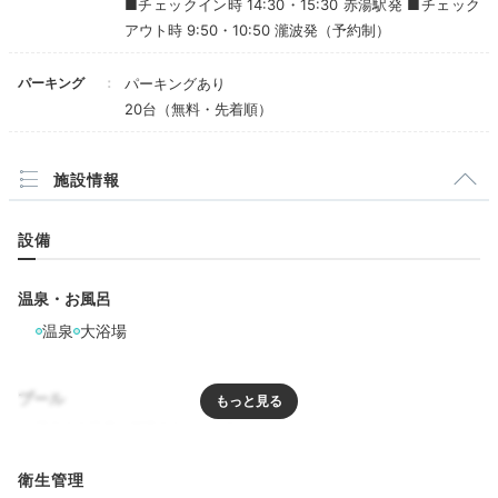
■チェックイン時 14:30・15:30 赤湯駅発 ■チェック
檜風呂など、客室によって雰囲気の違う露天風呂が楽し
アウト時 9:50・10:50 瀧波発（予約制）
めます。また、赤湯温泉の源泉は加水・加温も一切な
し。
湯守さんが適温にしてくれる十割の源泉
を堪能し
パーキング
パーキングあり
て。
20台（無料・先着順）
施設情報
keikoooko
設備
部屋の露天風呂は空気に触れない十割源泉が楽しめま
す。
濃厚な温泉の香りが印象的です
。
+2
温泉・お風呂
温泉
大浴場
プール
Dinner
19:00
リラクゼーション
衛生管理
その日だけの旬の味