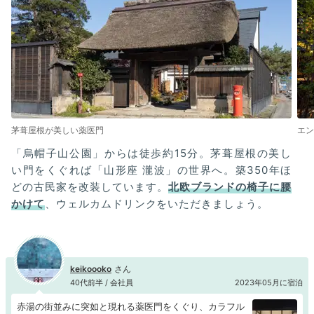
茅葺屋根が美しい薬医門
エン
「烏帽子山公園」からは徒歩約15分。茅葺屋根の美し
い門をくぐれば「山形座 瀧波」の世界へ。築350年ほ
どの古民家を改装しています。
北欧ブランドの椅子に腰
かけて
、ウェルカムドリンクをいただきましょう。
keikoooko
40代前半 / 会社員
2023年05月に宿泊
赤湯の街並みに突如と現れる薬医門をくぐり、カラフル