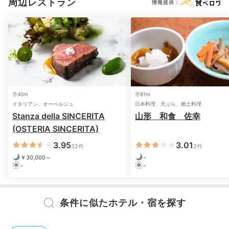
周辺レストラン
情報提供：
欄間も美しい
広々
40m
81m
食後はロビーラウンジ「1916」へ。昔ながらの設えに
イタリアン、オーベルジュ
日本料理、天ぷら、郷土料理
Stanza della SINCERITA
山形 和食 佐幸
ほっとする空間です。畳敷きのスペースでは庭を眺めな
(OSTERIA SINCERITA)
がら季節を感じて。滞在中は
いつでもソフトドリンクが
利用でき
、20時以降は日本酒やウイスキーなどもいた
3.95
3.01
32件
2件
だけます。
￥30,000～
-
-
-
条件に似たホテル・宿を探す
keikoooko
お部屋の十割源泉を堪能したあと、
ラウンジでのフリードリンクの