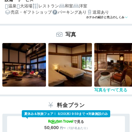
温泉
大浴場
レストラン
和室
洋室
売店・ギフトショップ
パーキングあり
送迎あり
編集部おすすめの３つのポイント
ホテルの紹介と売上のしくみ
蔵や木造小学校をリノベした客室。洗練された空間で歴
史を感じて
写真
19室全て露天風呂付き！赤湯温泉の源泉を加水・加温な
しで堪能
山菜や米沢牛…旬の食材でつくる夕食。ライブキッチンで
の演出も
写真をすべて見る
料金プラン
夏休み＆秋旅フェア！
8/20(木) 9:59まで ※対象施設のみ
50,600
（1泊1名あたり）