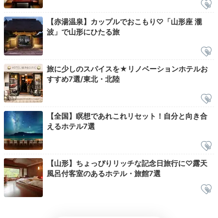
【赤湯温泉】カップルでおこもり♡「山形座 瀧
大浴場 女湯
露天
波」で山形にひたる旅
大浴場は翌朝10時まで、深夜でも利用できます
。赤湯
温泉の泉質は含硫黄ナトリウム・カルシウム塩化物泉
旅に少しのスパイスを★リノベーションホテルお
で、効能も豊富。冷え性や凝り固まった体にもおすすめ
すすめ7選/東北・北陸
です。飲泉もできるので、温泉を楽しみ尽くしましょ
う。
【全国】瞑想であれこれリセット！自分と向き合
えるホテル7選
Night
23:00
【山形】ちょっぴりリッチな記念日旅行に♡露天
浴衣に着替えて
風呂付客室のあるホテル・旅館7選
まったりくつろぐ