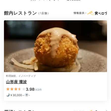
ボディソープ
シャワーキャップ
タオル
バスタオル
ドライヤー
お茶セット
電気ポット
keikoooko
館内レストラン
（1店舗）
情報提供：
ダイニングで日本酒をサービスされながら地産地消のコ
ースをいただきました。山形座とはこの事！オープンキ
+3
※設備・アメニティは、確認が取れている情報を表示しています。
ッチンでのパフォーマンスを観ながらの食事は印象的で
す。
Lounge
21:00
料理旅館、イノベーティブ
食後の余韻を
山形座 瀧波
山形の銘酒とともに
3.98
143件
￥30,000～
-