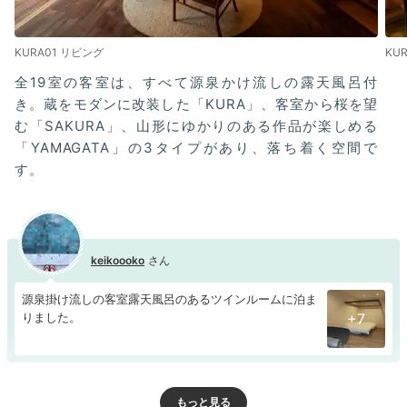
KURA01 リビング
KU
全19室の客室は、すべて源泉かけ流しの露天風呂付
き。蔵をモダンに改装した「KURA」、客室から桜を望
む「SAKURA」、山形にゆかりのある作品が楽しめる
「YAMAGATA」の3タイプがあり、落ち着く空間で
す。
keikoooko
源泉掛け流しの客室露天風呂のあるツインルームに泊ま
りました。
+7