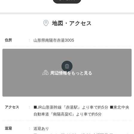
Onsen
16:00
地図・アクセス
風情感じる露天風呂で
十割の源泉を堪能
住所
山形県南陽市赤湯3005
アクセス
■JR山形新幹線『赤湯駅』より車で約5分 ■東北中央
自動車道『南陽高畠IC』より車で約5分
蔵王石の岩風呂
庭と
蔵王石をくりぬいて作られた岩風呂や、檜の香りが漂う
送迎
送迎あり