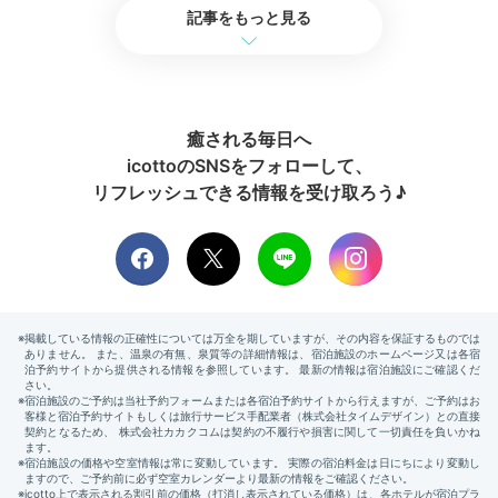
記事をもっと見る
癒される毎日へ
icottoのSNSをフォローして、
リフレッシュできる情報を受け取ろう♪
YAMAGATA04 寝室
館内
浴衣はもちろん、館内着やバスローブもあり、ゆったり
とくつろげます。玄米と黒大豆を原材料にした
国産オー
ガニックコスメ「do organic」でお肌ケア
もばっち
り。夜の静寂に耳をすませ、体を休めましょう。
2日目