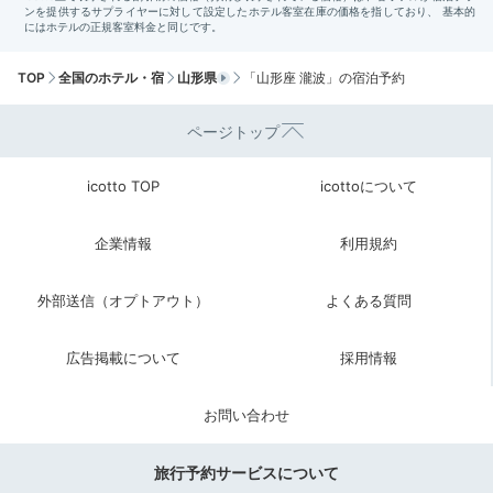
Morning
TOP
全国のホテル・宿
山形県
「山形座 瀧波」の宿泊予約
07:00
客室露天風呂から
ページトップ
季節の変化を愛でて
icotto TOP
icottoについて
企業情報
利用規約
外部送信（オプトアウト）
よくある質問
広告掲載について
採用情報
お問い合わせ
SAKURA05 露天風呂
SA
旅行予約サービスについて