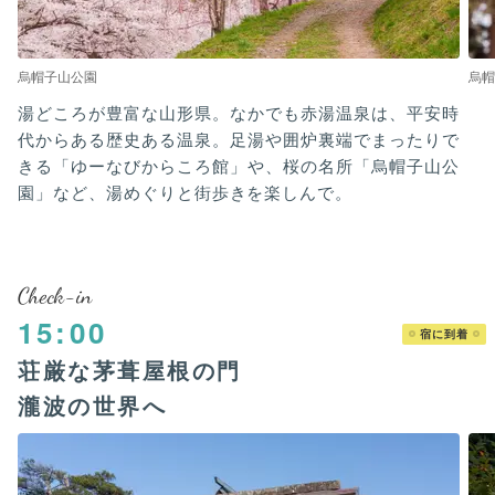
烏帽子山公園
烏帽
湯どころが豊富な山形県。なかでも赤湯温泉は、平安時
代からある歴史ある温泉。足湯や囲炉裏端でまったりで
きる「ゆーなびからころ館」や、桜の名所「烏帽子山公
園」など、湯めぐりと街歩きを楽しんで。
Check-in
15:00
宿に到着
荘厳な茅葺屋根の門
瀧波の世界へ