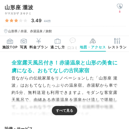
山形座 瀧波
5
ヤマガタザ タキナミ
3.49
44件
山形県 / 赤湯、赤湯温泉 / 旅館
施設TOP
写真
料金プラン
過ごし方
地図・アクセス
レストラン
口コミ
全室露天風呂付き！赤湯温泉と山形の美食に
虜になる、おもてなしの古民家宿
昔ながらの伝統家屋をリノベーションした「山形座 瀧
波」はおもてなしたっぷりの温泉宿。赤湯駅から車で
約5分、無料送迎も利用できますよ。モダンな客室露
天風呂で、由緒ある赤湯温泉を源泉かけ流しで堪能し
て。おしゃれなラウンジも魅力的！伝統料理や地酒、
ローカルワイン等に癒される旅をどうぞ。
設備・サービス