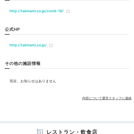
山形の美食をコースで
http://takinami.co.jp/covid-19/
飲食
レストラン
公式HP
ベビー＆子供関連
http://takinami.co.jp/
その他の施設情報
部屋情報
和室
洋室
露天風呂付客室
カウンター席
夕食
その他館内施設
夕食はダイニング「1/365」にて
旬に合わせたコース料
内容について運営スタッフに連絡
売店・ギフトショップ
理がお出迎え
。採れたての山菜や米沢牛は、銘酒との相
性も抜群です。目の前で調理されるカウンター席では、
料理長との会話も楽しめますよ。
アメニティ
テレビ
冷蔵庫
エアコン
セーフティボックス
洗浄機付トイレ
レストラン・飲食店
パジャマ
歯ブラシ
カミソリ
シャンプー
コンディショナー