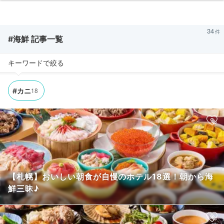
34
#海鮮 記事一覧
キーワードで絞る
18
#カニ
【札幌】おいしい朝食が自慢のホテル18選！朝から海
鮮三昧♪