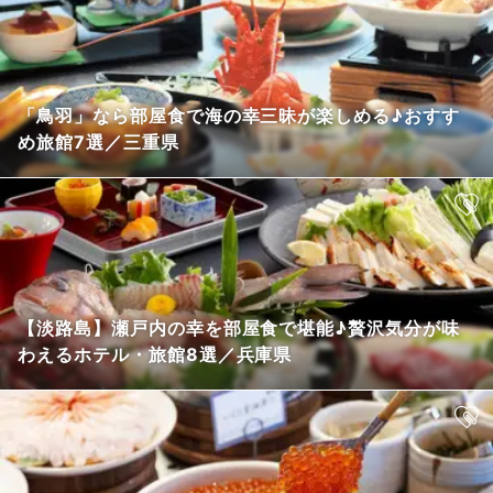
「鳥羽」なら部屋食で海の幸三昧が楽しめる♪おすす
め旅館7選／三重県
【淡路島】瀬戸内の幸を部屋食で堪能♪贅沢気分が味
わえるホテル・旅館8選／兵庫県