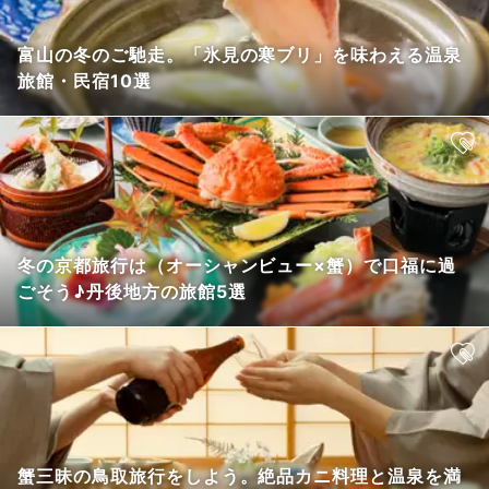
富山の冬のご馳走。「氷見の寒ブリ」を味わえる温泉
旅館・民宿10選
冬の京都旅行は（オーシャンビュー×蟹）で口福に過
ごそう♪丹後地方の旅館5選
蟹三昧の鳥取旅行をしよう。絶品カニ料理と温泉を満