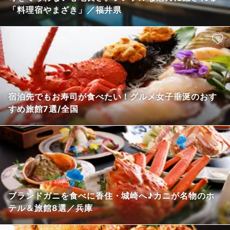
「料理宿やまざき」／福井県
宿泊先でもお寿司が食べたい！グルメ女子垂涎のおす
すめ旅館7選/全国
ブランドガニを食べに香住・城崎へ♪カニが名物のホ
テル＆旅館8選／兵庫