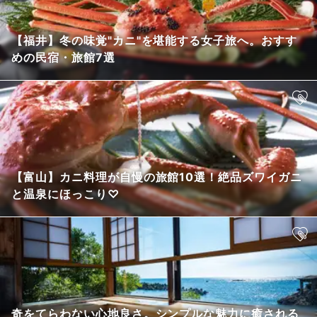
【福井】冬の味覚"カニ"を堪能する女子旅へ。おすす
めの民宿・旅館7選
【富山】カニ料理が自慢の旅館10選！絶品ズワイガニ
と温泉にほっこり♡
奇をてらわない心地良さ。シンプルな魅力に癒される