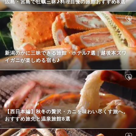
広島・宮島で牡蠣三昧♪料理自慢の旅館おすすめ8選
新潟のかに三昧できる旅館・ホテル7選｜越後本ズワ
イガニが楽しめる宿も♪
【西日本編】秋冬の贅沢・カニを味わい尽くす旅へ。
おすすめ旅先と温泉旅館8選