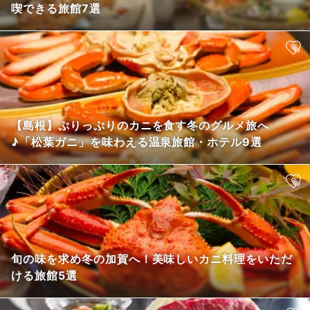
喫できる旅館7選
【島根】ぷりっぷりのカニを食す冬のグルメ旅へ
♪「松葉ガニ」を味わえる温泉旅館・ホテル9選
旬の味を求め冬の加賀へ！美味しいカニ料理をいただ
ける旅館5選