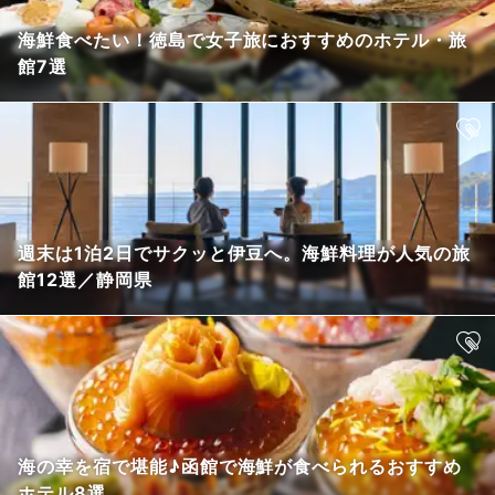
海鮮食べたい！徳島で女子旅におすすめのホテル・旅
館7選
週末は1泊2日でサクッと伊豆へ。海鮮料理が人気の旅
館12選／静岡県
海の幸を宿で堪能♪函館で海鮮が食べられるおすすめ
ホテル8選