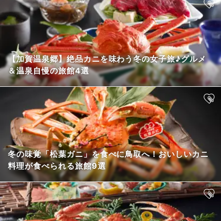
【加賀温泉郷】絶品カニを味わう冬の女子旅♪グルメ
＆温泉自慢の旅館4選
冬の味覚「松葉ガニ」を食べに鳥取へ！おいしいカニ
料理が食べられる旅館9選