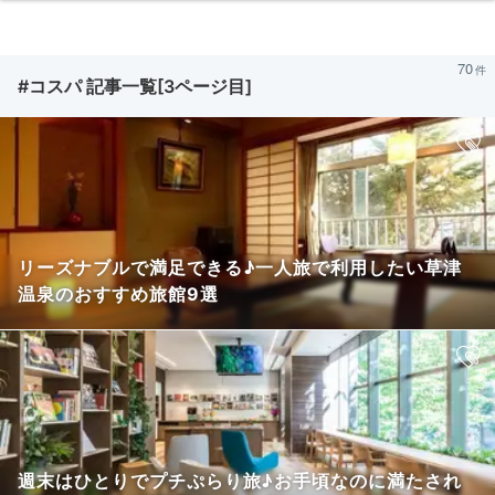
70
#コスパ 記事一覧[3ページ目]
リーズナブルで満足できる♪一人旅で利用したい草津
温泉のおすすめ旅館9選
週末はひとりでプチぷらり旅♪お手頃なのに満たされ