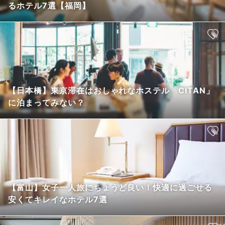
るホテル7選【福岡】
【日本橋】東京滞在はおしゃれなホステル「CITAN」
に泊まってみない？
【富山】女子一人旅にちょうど良い！快適に過ごせる
安くてキレイなホテル7選