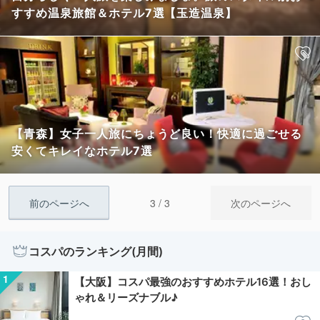
すすめ温泉旅館＆ホテル7選【玉造温泉】
【青森】女子一人旅にちょうど良い！快適に過ごせる
安くてキレイなホテル7選
3 / 3
前のページへ
次のページへ
コスパのランキング(月間)
【大阪】コスパ最強のおすすめホテル16選！おし
ゃれ＆リーズナブル♪