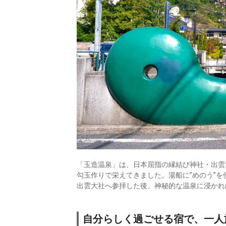
「玉造温泉」は、日本屈指の縁結び神社・出雲
勾玉作りで栄えてきました。湯船に”めのう”
出雲大社へ参拝した後、神秘的な温泉に浸かれ
自分らしく過ごせる宿で、一人