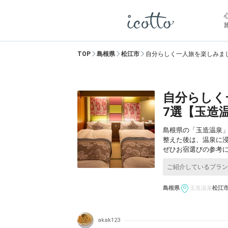
TOP
島根県
松江市
自分らしく一人旅を楽しみま
自分らしく
7選【玉造
島根県の「玉造温泉」
整えた後は、温泉に
ぜひお宿選びの参考
島根県
玉造温泉
松江
akak123