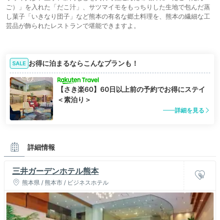
ご）」を入れた「だこ汁」、サツマイモをもっちりした生地で包んだ蒸
し菓子「いきなり団子」など熊本の有名な郷土料理を、熊本の繊細な工
芸品が飾られたレストランで堪能できますよ。
お得に泊まるならこんなプランも！
SALE
【さき楽60】60日以上前の予約でお得にステイ
＜素泊り＞
詳細を見る
詳細情報
三井ガーデンホテル熊本
熊本県 / 熊本市 / ビジネスホテル