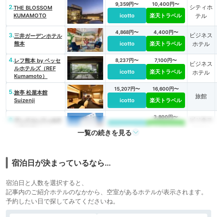
9,359円〜
10,400円〜
2.
シティホ
THE BLOSSOM
KUMAMOTO
icotto
楽天トラベル
テル
4,868円〜
4,400円〜
3.
ビジネス
三井ガーデンホテル
熊本
icotto
楽天トラベル
ホテル
4.
レフ熊本 by ベッセ
8,237円〜
7,100円〜
ビジネス
ルホテルズ（REF
icotto
楽天トラベル
ホテル
Kumamoto）
15,207円〜
16,600円〜
5.
旅亭 松屋本館
旅館
Suizenji
icotto
楽天トラベル
3,800円〜
6.
ビジネス
アンドコンフィホテ
ル熊本城ビュー
icotto
楽天トラベル
ホテル
一覧の続きを見る
6,519円〜
7,300円〜
7.
ビジネス
カンデオホテルズ 熊
本新市街
icotto
楽天トラベル
ホテル
宿泊日が決まっているなら…
5,026円〜
4,900円〜
8.
シティホ
熊本ホテルキャッス
宿泊日と人数を選択すると、
ル
icotto
楽天トラベル
テル
記事内のご紹介ホテルのなかから、空室があるホテルが表示されます。
予約したい日で探してみてくださいね。
10,050円〜
10,100円〜
シティホ
9.
ホテル日航熊本
icotto
楽天トラベル
テル