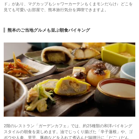
ド」があり、マグカップもシャワーカーテンもくまモンだらけ♩どこを
見ても可愛いお部屋で、熊本旅行気分を満喫できますよ。
熊本のご当地グルメも並ぶ朝食バイキング
2階のレストラン「ガーデンカフェ」では、約25種類の和洋バイキング
スタイルの朝食を楽しめます。油でじっくり揚げた「辛子蓮根」や、ゴ
ボウや人参、里芋、豚肉などを入れて煮込んだ味噌汁に「だご（だん