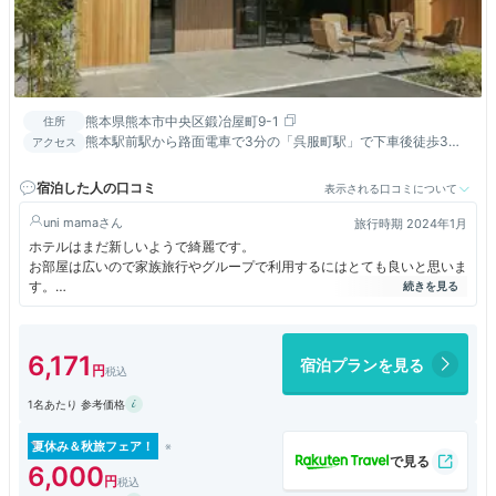
熊本県熊本市中央区鍛冶屋町9-1
住所
熊本駅前駅から路面電車で3分の「呉服町駅」で下車後徒歩3
アクセス
分。周辺コインパーキング多数有り。
宿泊した人の口コミ
表示される口コミについて
uni mama
旅行時期 2024年1月
ホテルはまだ新しいようで綺麗です。
お部屋は広いので家族旅行やグループで利用するにはとても良いと思いま
す。
気になったのは室内の照明の暗さ。もう少し明るさが欲しいです。
それと、用意されているはずのスリッパや歯ブラシがなく、気付いた時に
はフロントが不在になっていたためコンビニまで買いにいくことになって
6,171
宿泊プランを見る
しまいました。
ホテルの回りはマンションなどが多く、飲食店などはほとんどありませ
1名あたり 参考価格
ん。
夏休み＆秋旅フェア！
6,000