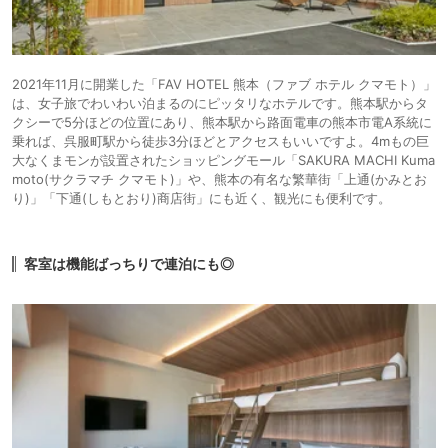
2021年11月に開業した「FAV HOTEL 熊本（ファブ ホテル クマモト）」
は、女子旅でわいわい泊まるのにピッタリなホテルです。熊本駅からタ
クシーで5分ほどの位置にあり、熊本駅から路面電車の熊本市電A系統に
乗れば、呉服町駅から徒歩3分ほどとアクセスもいいですよ。4mもの巨
大なくまモンが設置されたショッピングモール「SAKURA MACHI Kuma
moto(サクラマチ クマモト)」や、熊本の有名な繁華街「上通(かみとお
り)」「下通(しもとおり)商店街」にも近く、観光にも便利です。
客室は機能ばっちりで連泊にも◎