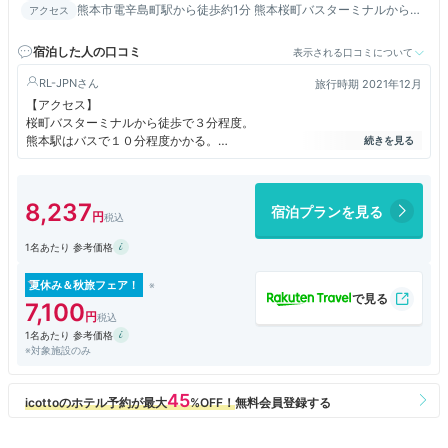
熊本市電辛島町駅から徒歩約1分 熊本桜町バスターミナルから徒
アクセス
歩約6分
宿泊した人の口コミ
表示される口コミについて
RL-JPN
旅行時期 2021年12月
【アクセス】
桜町バスターミナルから徒歩で３分程度。
熊本駅はバスで１０分程度かかる。
街の中心部にあり、ホテル入り口が商店街の中。
周囲に飲食店（２４時間営業の松屋、松乃家、すき家なども）が数多くあ
り、非常に便利な立地。
8,237
宿泊プランを見る
1名あたり 参考価格
【チェックイン】
２階のフロントでのチェックイン。
スタッフはほとんどが外国人（アジア系）だったが、日本語も十分に通じ
夏休み＆秋旅フェア！
て丁寧な対応。
7,100
1名あたり 参考価格
※対象施設のみ
【部屋】スタンダードダブル【禁煙】
一応ユニットバスの部屋がいいかとこのタイプで。
ただ、３階にある大浴場が広くて、ツボ風呂ならぬかまど風呂が２つと大
きな桶風呂など充実しており、そちら利用で結局部屋の風呂は使わなかっ
た。
大浴場にちゃんとフェイスタオルが置かれているのも、このクラスでは珍