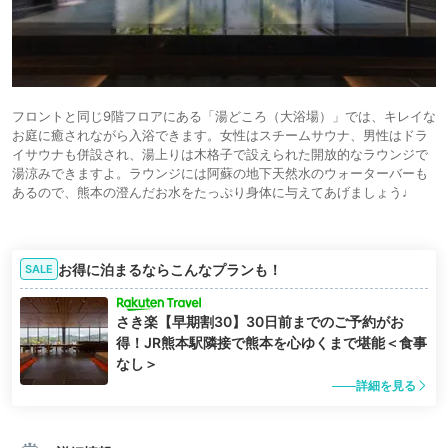
フロントと同じ9階フロアにある「湯どころ（大浴場）」では、キレイな
お庭に癒されながら入浴できます。女性はスチームサウナ、男性はドラ
イサウナも併設され、湯上りは木格子で設えられた開放的なラウンジで
湯涼みできますよ。ラウンジには阿蘇の地下天然水のウォーターバーも
あるので、熊本の澄んだお水をたっぷり身体に与えてあげましょう♩
お得に泊まるならこんなプランも！
SALE
さき楽【早期割30】30日前までのご予約がお
得！JR熊本駅隣接で熊本を心ゆくまで堪能＜食事
なし＞
詳細を見る