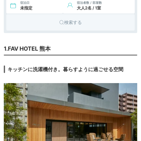
宿泊日
宿泊者数 / 部屋数
未指定
大人2名 / 1室
5,623円〜
5,400円〜
10.
シティホ
ワン・ステーショ
ンホテル熊本
icotto
楽天トラベル
テル
検索する
6,300円〜
11.
ビジネス
熊本市場前 ビジネ
ス クレナイホテル
icotto
楽天トラベル
ホテル
6,505円〜
5,800円〜
12.
ビジネス
PLACE HOTEL
1.FAV HOTEL 熊本
Ascot
icotto
楽天トラベル
ホテル
5,274円〜
7,000円〜
13.
ビジネス
リッチモンドホテ
キッチンに洗濯機付き。暮らすように過ごせる空間
ル熊本新市街
icotto
楽天トラベル
ホテル
14.
ホテルマイステイ
4,161円〜
4,200円〜
ビジネス
ズ熊本 リバーサイ
icotto
楽天トラベル
ホテル
ド
4,400円〜
15.
ビジネス
RESTERS BED＆
CO.
icotto
楽天トラベル
ホテル