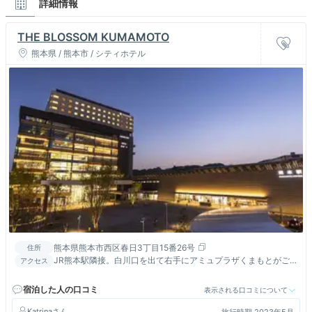
詳細情報
THE BLOSSOM KUMAMOTO
熊本県 / 熊本市 / シティホテル
熊本県熊本市西区春日3丁目15番26号
住所
JR熊本駅隣接。白川口を出て右手にアミュプラザくまもとがご
アクセス
ざいます。ホテル入口は、1階右端になります。
宿泊した人の口コミ
表示される口コミについて
Katrina