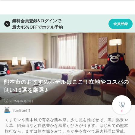
熊本市のおすすめホテルはここ！立地やコスパの
良い15選を厳選♪
2025年07月09日
fumifumi11
3
くまモンや熊本城で有名な熊本県。少し足を延ばせば、黒川温泉や
天草、阿蘇山など自然豊かな風景がひろがります。はじめての熊本
旅行なら、まずは熊本城をみて、あか牛を食べて馬肉料理に舌鼓。