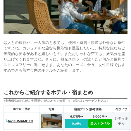
恋人との旅行や、一人旅のときでも、便利・綺麗・快適は外せない条件
ですよね。カジュアルな旅なら機能性も重視したいし、特別な旅ならご
褒美的な要素があると嬉しいもの。またおしゃれな空間も、旅気分を盛
り上げてくれますよね。さらに、観光スポットの近くだと何かと便利で
ストレスフリーに過ごせます。あなたのニーズに合う、女性目線でおす
すめできる熊本市内のホテルをご紹介します。
これからご紹介するホテル・宿まとめ
※参考価格は1泊2名ご利用時の1名あたりの金額です（税およびサービス料込み）
ホテル・宿名
写真
宿泊プラン(参考価格)
宿タイプ
6,171円〜
6,000円〜
シティホ
1.
fav KUMAMOTO
icotto
楽天トラベル
テル