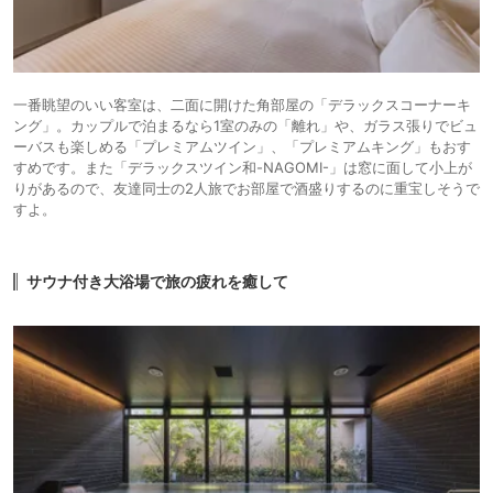
一番眺望のいい客室は、二面に開けた角部屋の「デラックスコーナーキ
ング」。カップルで泊まるなら1室のみの「離れ」や、ガラス張りでビュ
ーバスも楽しめる「プレミアムツイン」、「プレミアムキング」もおす
すめです。また「デラックスツイン和-NAGOMI-」は窓に面して小上が
りがあるので、友達同士の2人旅でお部屋で酒盛りするのに重宝しそうで
すよ。
サウナ付き大浴場で旅の疲れを癒して