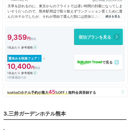
旅行時期 2023年5月
天草を訪れるのに、東京からのフライトでは遅い時間の到着になってしま
いそうだったので、熊本駅周辺で取り敢えずワンクッション置くために選
んだホテルでしたが、それが理由で選んだ割には想像以上に快適な滞在が
出来ました。
まだ新しいので客室もバスルームもパブリックスペースも、どこもかしこ
も綺麗。和を意識したデザインだけれどモダンアートが配置されていたり
9,359
宿泊プランを見る
と工夫されていたのは意外でした。
スタッフはとてもフレンドリーで親切、立地は便利でお値段も超手頃のコ
1名あたり 参考価格
スパ優秀ホテルです。
夏休み＆秋旅フェア！
10,400
1名あたり 参考価格
※対象施設のみ
3.三井ガーデンホテル熊本