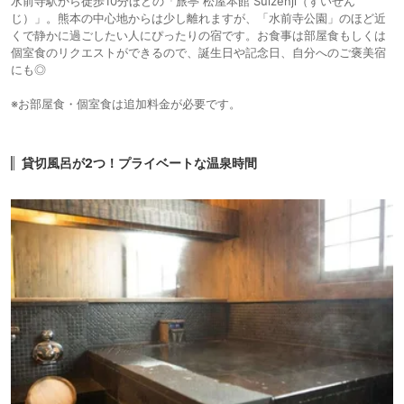
水前寺駅から徒歩10分ほどの「旅亭 松屋本館 Suizenji（すいぜん
じ）」。熊本の中心地からは少し離れますが、「水前寺公園」のほど近
くで静かに過ごしたい人にぴったりの宿です。お食事は部屋食もしくは
個室食のリクエストができるので、誕生日や記念日、自分へのご褒美宿
にも◎
※お部屋食・個室食は追加料金が必要です。
貸切風呂が2つ！プライベートな温泉時間