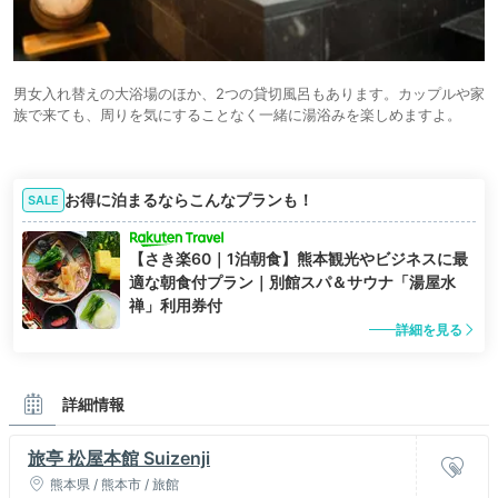
男女入れ替えの大浴場のほか、2つの貸切風呂もあります。カップルや家
族で来ても、周りを気にすることなく一緒に湯浴みを楽しめますよ。
お得に泊まるならこんなプランも！
SALE
【さき楽60｜1泊朝食】熊本観光やビジネスに最
適な朝食付プラン｜別館スパ＆サウナ「湯屋水
禅」利用券付
詳細を見る
詳細情報
旅亭 松屋本館 Suizenji
熊本県 / 熊本市 / 旅館