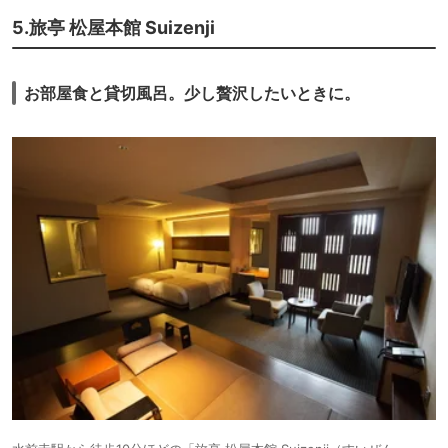
しく便利。
5.旅亭 松屋本館 Suizenji
ブルーレイの貸し出しもあって感激。
ベッドの下にスーツケースなどが置けるようになっているなど、機能的な
作りも良い。
お部屋食と貸切風呂。少し贅沢したいときに。
【朝食・ドリンクサービス】
２泊のうち１泊を郷土料理いろいろ試せる朝食付きで。
赤牛ハンバーガーのパティのみいただくが、まあまあか。
ダゴ汁やからし蓮根、いきなり団子などもあって楽しめるが、１回で十分
かも。
ドリンクサービスは夜２３時までコーヒーやソフトドリンクが用意されて
いた。
（朝食時間帯は朝食利用者のみ）
【総評】
石垣島のベッセルホテルに宿泊以来のベッセルだったが、レフブランドは
かなりいい感じ。
全国にもっと増えてもらえると嬉しいが・・・このご時世難しいかな。