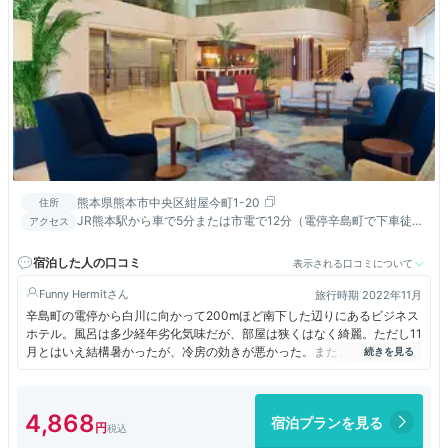
熊本県熊本市中央区紺屋今町1-20
住所
JR熊本駅から車で5分または市電で12分（電停辛島町で下車徒歩
アクセス
3分）バス利用は桜町バスターミナル下車徒歩5分
宿泊した人の口コミ
表示される口コミについて
Funny Hermit
旅行時期 2022年11月
辛島町の電停から白川に向かって200mほど南下した辺りにあるビジネス
ホテル。風呂は多少経年劣化気味だが、部屋は狭くはなく綺麗。ただし11
月とはいえ結構暑かったが、冷房の効きが悪かった。また、新市街からち
ょっと離れた立地なので、外が静かで良かった。このホテルチェーンは三
井のすまいLOOPと連携していると説明されたので、カードのポイントが
貯める先が増えると期待したが、かなりの常連にならないと貯まらないら
4,868
宿泊プランを見る
しい。