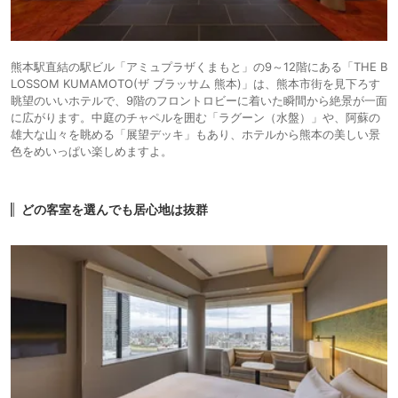
熊本駅直結の駅ビル「アミュプラザくまもと」の9～12階にある「THE B
LOSSOM KUMAMOTO(ザ ブラッサム 熊本)」は、熊本市街を見下ろす
眺望のいいホテルで、9階のフロントロビーに着いた瞬間から絶景が一面
に広がります。中庭のチャペルを囲む「ラグーン（水盤）」や、阿蘇の
雄大な山々を眺める「展望デッキ」もあり、ホテルから熊本の美しい景
色をめいっぱい楽しめますよ。
どの客室を選んでも居心地は抜群