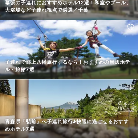
幕張の子連れにおすすめホテル12選！和室やプール、
大浴場など子連れ視点で厳選／千葉
子連れで郡上八幡旅行するなら！おすすめの周辺ホテ
ル・旅館7選
青森県「弘前」へ子連れ旅行♪快適に過ごせるおすす
めホテル7選