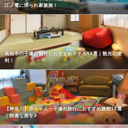
江ノ電に揺られ家族旅！
高知市の子連れ旅行におすすめホテル13選｜観光に便
利！
【神奈川】赤ちゃん・子連れ旅行におすすめ旅館13選
｜快適な旅を♪