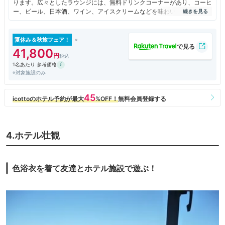
ります。広々としたラウンジには、無料ドリンクコーナーがあり、コーヒ
ー、ビール、日本酒、ワイン、アイスクリームなどを味わいながらの談笑
ができる。ホテル自慢の天然温泉は、肌がツルツル、しっとり、温泉の濃
さを感じます。岩盤浴も魅力です。シェフが付きっきりの食事も味が深
い。
夏休み＆秋旅フェア！
41,800
1名あたり 参考価格
※対象施設のみ
4.ホテル壮観
色浴衣を着て友達とホテル施設で遊ぶ！