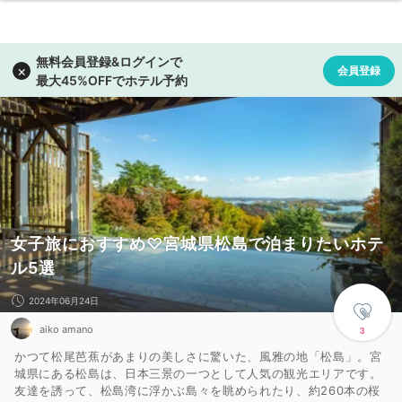
女子旅におすすめ♡宮城県松島で泊まりたいホテ
ル5選
2024年06月24日
aiko amano
3
かつて松尾芭蕉があまりの美しさに驚いた、風雅の地「松島」。宮
城県にある松島は、日本三景の一つとして人気の観光エリアです。
友達を誘って、松島湾に浮かぶ島々を眺められたり、約260本の桜