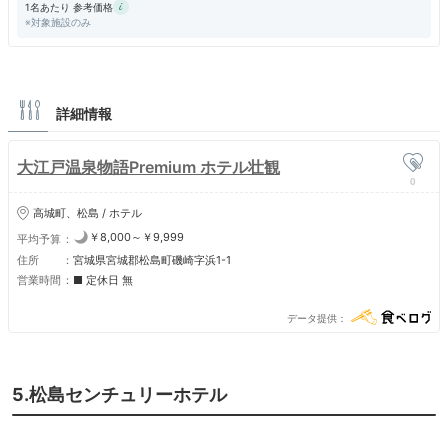
1名あたり 参考価格
食事のバイキングは種類豊富で、一日で全部を食べることは不可能でし
※対象施設のみ
た。２日に分けてほとんどのメニューをいただきました。セルフの焼き物
やせいろ蒸しがあるのは珍しかったです。
詳細情報
大江戸温泉物語Premium ホテル壮観
0
高城町、松島 / ホテル
￥8,000～￥9,999
平均予算
住所
宮城県宮城郡松島町磯崎字浜1-1
営業時間
■ 定休日 無
データ提供
5.松島センチュリーホテル