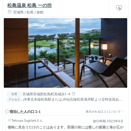
松島温泉 松島 一の坊
宮城県 / 松島 / 旅館
宮城県宮城郡松島町高城浜1-4
住所
JR東北本線松島駅またはJR仙石線松島海岸駅より定時送迎あり
アクセス
（予約不要）／三陸道 松島海岸ICより約15分
宿泊した人の口コミ
表示される口コミについて
Tetsuya Sugitani
旅行時期 2023年6月
価格に見合うだけのことはあります。部屋の前には癒しの庭園と海が広が