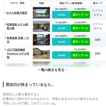
ホテル・宿名
写真
宿泊プラン(参考価格)
宿タイプ
20,492円〜
17,900円〜
リゾート
1.
ホテル松島大観荘
icotto
楽天トラベル
ホテル
11,642円〜
10,500円〜
2.
リゾート
松島温泉 ホテル絶
景の館
icotto
楽天トラベル
ホテル
45,255円〜
41,800円〜
3.
松島温泉 松島 一の
旅館
坊
icotto
楽天トラベル
4.
大江戸温泉物語
13,200円〜
旅館
Premium ホテル壮
icotto
楽天トラベル
観
14,300円〜
5.
松島温泉 松島セン
旅館
チュリーホテル
icotto
楽天トラベル
一覧の続きを見る
宿泊日が決まっているなら…
宿泊日と人数を選択すると、
記事内のご紹介ホテルのなかから、空室があるホテルが表示されます。
予約したい日で探してみてくださいね。