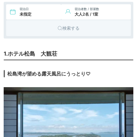
宿泊日
宿泊者数 / 部屋数
未指定
大人2名 / 1室
検索する
1.ホテル松島 大観荘
松島湾が望める露天風呂にうっとり♡