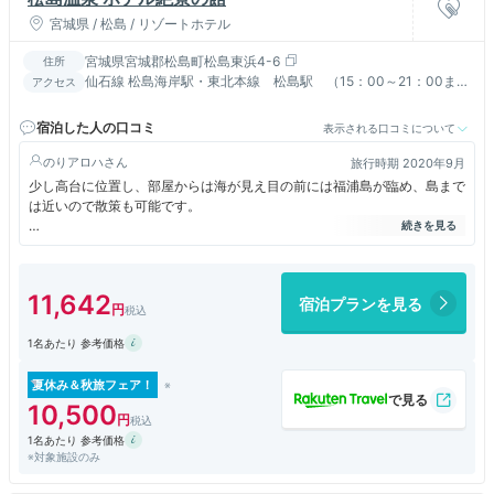
宮城県 / 松島 / リゾートホテル
宮城県宮城郡松島町松島東浜4-6
住所
仙石線 松島海岸駅・東北本線 松島駅 （15：00～21：00まで
アクセス
送迎有・予約不可）／三陸道松島ICより１０分
宿泊した人の口コミ
表示される口コミについて
のりアロハ
旅行時期 2020年9月
少し高台に位置し、部屋からは海が見え目の前には福浦島が臨め、島まで
は近いので散策も可能です。
部屋は少し狭く既に布団が敷かれていて、トイレも変な作りでウォシュレ
ットは後で付けたような感じでした。
11,642
宿泊プランを見る
食事は広間でそれぞれが仕切りが立ってられ区切られていました。
内容の方は普通かなという印象です。
1名あたり 参考価格
温泉は男女一ヶ所ずつで内湯と露天があり、少しトロッとしたお湯でし
た。
夏休み＆秋旅フェア！
浴衣は女性は自分で好きな物を選べます。
10,500
1名あたり 参考価格
※対象施設のみ