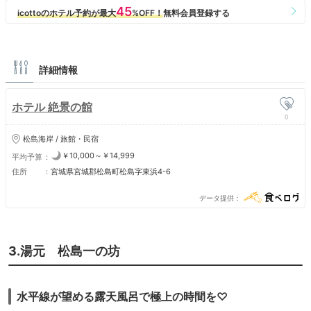
詳細情報
ホテル 絶景の館
0
松島海岸 / 旅館・民宿
￥10,000～￥14,999
平均予算
住所
宮城県宮城郡松島町松島字東浜4-6
データ提供
3.湯元 松島一の坊
水平線が望める露天風呂で極上の時間を♡