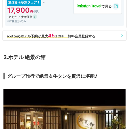
室というより和空間といったモダンな趣。段差がないのもいい。
夏休み＆秋旅フェア！
松島湾を望む窓際にソファ２台(2人掛け+1人用)とローテーブル。風呂
17,900
上がりにビールでも飲みながら、日本三景の一つを飽かず眺める至福のひ
1名あたり 参考価格
とときは、プライスレス。やはり、この宿は海側にすべきだろう。
※対象施設のみ
大浴場は松風閣1階(日の出&#12316;25:00)。男女別に内湯と露天風呂
があり、入替なし。タオルは部屋から持参。海を眺めながら浸かる露天風
呂は気持ちがいい。沸かし湯ながら、日の出の時刻から入れるので、湯船
に浸かりながら朝焼けを望むこともできる。
夕食(18:00～20:30)は、レストラン「ラ・セレース」(松韻閣1階、224
席)。ロビー階(2F)まで吹き抜けになっていて、海側に面した高い窓が明
るい。内装はブラウンを基調とした落ち着いた雰囲気。
2.ホテル 絶景の館
料理は和洋中バイキング。オープンキッチンでの料理も、和(刺身、天
ぷら、お寿司、のっけ丼･･･)、洋(ステーキ・イベリコ豚・ローストビー
フ･･･)、中(エビチリ・XO醤炒め・あんかけ焼きそば･･･)と品数も多い
し、特産の牡蠣料理もあり、どれにするか迷う。ただ、料理に特筆すべき
グループ旅行で絶景＆牛タンを贅沢に堪能♪
ものがないのは惜しまれる。
朝食(6:50～9:30)も同じ「ラ・セレース」で、和洋中のバイキング。ア
イスクリーム(苺、チョコ、抹茶)があるのは、ポイントが高い。
温泉でないのが残念だが、広いロビーや解放感のあるレストランから眺
める松島湾の眺望は素晴らしい。客室も海側を選択すれば、贅沢な時間を
過ごせる。
「全国割」後は、1万円台半ばとまずまずの料金になったが、それがな
かったら2万円を超えるので、些か躊躇するところ。
※「1人１泊予算」は「全国割」前の金額