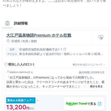
の天ぷらなどが味わえますよ。ここはお互い気を使わず、思いっきり食
べましょう！
詳細情報
大江戸温泉物語Premium ホテル壮観
宮城県 / 松島 / 旅館
宮城県宮城郡松島町磯崎字浜1-1
住所
東北本線松島駅より徒歩約15分！無料シャトルバス有り(松島
アクセス
駅・松島海岸駅より)出発時間はホテルへお問い合わせ下さいま
せ
宿泊した人の口コミ
表示される口コミについて
daikon nerima
旅行時期 2026年2月
「大江戸温泉物語」のPremiumになってから初めての利用でした。
以前と変わった点は、フリーのドリンクのあるラウンジができたこと、庭
園がきれいになったこと、キッズコーナーができたこと、食事の種類が豊
富になったことです。
ラウンジにはコーヒーやワインがありましたが、紅茶が無いし、つまみも
無く、物足りない感じでした。
夏休み＆秋旅フェア！
以前は「空き地」だったのが「庭園」といえる形に整っていました。
13,200
キッズコーナーは広く、子どもが喜ぶと思います。