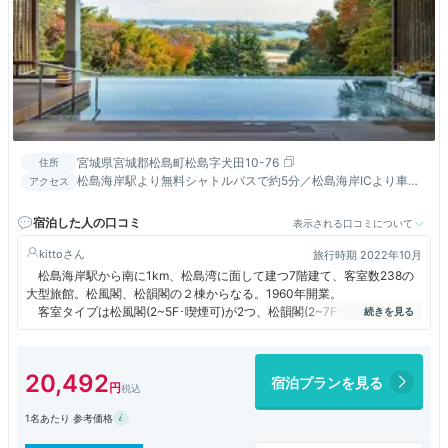
宮城県宮城郡松島町松島字犬田10-76
住所
松島海岸駅より無料シャトルバスで約5分／松島海岸ICより車で
アクセス
約5分
宿泊した人の口コミ
表示される口コミについて
kitto
旅行時期 2022年10月
松島海岸駅から南に1km、松島湾に面して建つ7階建て、客室数238の
大型旅館。松風閣、松韻閣の２棟からなる。1960年開業。
客室タイプは松風閣(2~5F･喫煙可)が2つ、松韻閣(2~7F･全室禁煙)が4
つの計6種類。松風閣は全室海側、松韻閣は海側と山側があり、海側の方
が2,000円/人ほど高い。今回は松韻閣5階の和洋室(海側)。部屋は5階。
部屋に入ると、大きな窓から絶景が目に飛び込んでくる。
20,492
宿泊プランを見る
40㎡は二人には十分な広さ。バスタブは狭いが、大浴場に行くので問
題ない。洗面所は広い。無料WiFi、冷蔵庫、ポット、金庫、ドライヤーな
1名あたり 参考価格
ど、設備・アメニティーに不足はない。
ウッドフロアにシングルベッドが2台。「和」の部分は、琉球畳の、和