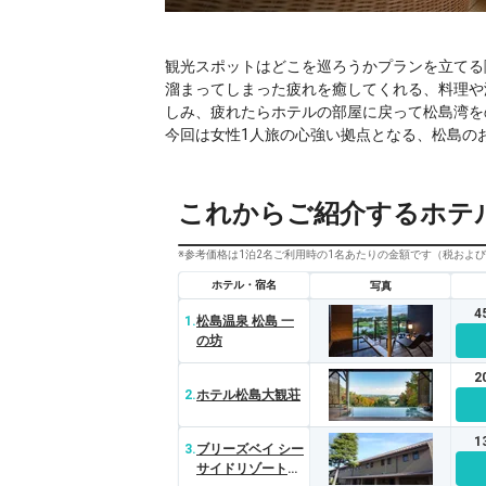
観光スポットはどこを巡ろうかプランを立てる
溜まってしまった疲れを癒してくれる、料理や
しみ、疲れたらホテルの部屋に戻って松島湾を
今回は女性1人旅の心強い拠点となる、松島の
これからご紹介するホテ
※参考価格は1泊2名ご利用時の1名あたりの金額です（税およ
ホテル・宿名
写真
4
1.
松島温泉 松島 一
の坊
2
2.
ホテル松島大観荘
1
3.
ブリーズベイ シー
サイドリゾート松