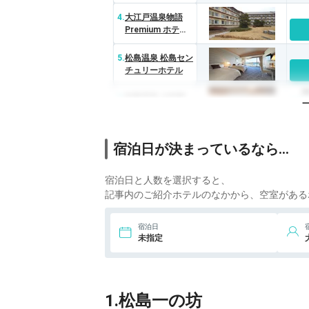
島（BBHホテルグ
ループ）
4.
大江戸温泉物語
Premium ホテル
壮観
5.
松島温泉 松島セン
チュリーホテル
2
6.
松島温泉 小松館
好風亭
1
7.
日本三景 松島 花
宿泊日が決まっているなら…
ごころの湯 新富亭
宿泊日と人数を選択すると、
8.
ホテル浦嶋荘
記事内のご紹介ホテルのなかから、空室がある
9.
松島佐勘 松庵
宿泊日
未指定
1.松島一の坊