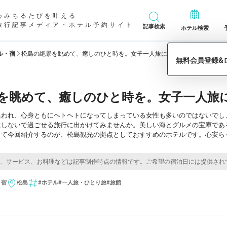
心みちるたびを叶える
旅行記事メディア・ホテル予約サイト
記事検索
ホテル検索
ル・宿
松島の絶景を眺めて、癒しのひと時を。女子一人旅におすすめのホテル10
を眺めて、癒しのひと時を。女子一人旅に
追われ、心身ともにヘトヘトになってしまっている女性も多いのではないでし
にしないで過ごせる旅行に出かけてみませんか。美しい海とグルメの宝庫であ
して今回紹介するのが、松島観光の拠点としておすすめのホテルです。心安ら
。
・宿
松島
#ホテル
#一人旅・ひとり旅
#旅館