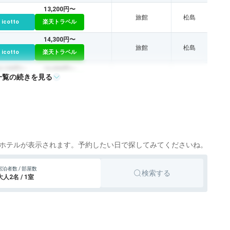
13,200円〜
旅館
松島
icotto
楽天トラベル
14,300円〜
旅館
松島
icotto
楽天トラベル
0,150円〜
16,000円〜
一覧の続きを見る
旅館
松島
icotto
楽天トラベル
2,684円〜
11,000円〜
旅館
松島
icotto
楽天トラベル
6,500円〜
旅館
icotto
楽天トラベル
ホテルが表示されます。予約したい日で探してみてくださいね。
45,100円〜
旅館
松島
宿泊者数 / 部屋数
検索する
icotto
楽天トラベル
大人2名 / 1室