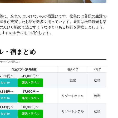
際に、忘れてはいけないのが宿選びです。松島には普段の生活で
温泉が充実したお宿が数多く揃っています。昼間は松島観光を楽
のんびり眺めて過ごすようなゆとりある旅行を満喫しましょう。
おすすめホテルをご紹介します。
ル・宿まとめ
びサービス料込み）
宿泊プラン(参考価格)
宿タイプ
エリア
5,360円〜
41,800円〜
旅館
松島
icotto
楽天トラベル
0,314円〜
17,900円〜
リゾートホテル
松島
icotto
楽天トラベル
3,141円〜
10,300円〜
リゾートホテル
松島
icotto
楽天トラベル