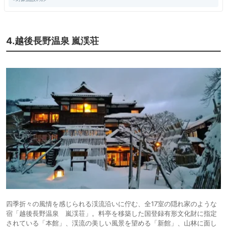
大吟醸久保田」、「純米大吟醸湊屋藤助」など貴重なお酒を試すことがで
き、「鶴齢の本醸造」と「北雪 大吟醸YK35」が気に入りました。コシヒ
カリアイスまで美味しくいただきました。朝食は「のどぐろの開き」に加
えて、トロロ、温泉玉子などご飯に合いそうなおかずがならび、つやつや
の塩沢産コシヒカリをたらふくいただきました。お米が主役になるほど美
4.越後長野温泉 嵐渓荘
味しかったです。
四季折々の風情を感じられる渓流沿いに佇む、全17室の隠れ家のような
宿「越後長野温泉 嵐渓荘」。料亭を移築した国登録有形文化財に指定
されている「本館」、渓流の美しい風景を望める「新館」、山林に面し