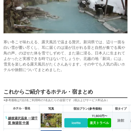
寒い冬こそ味わえる、露天風呂で温まる贅沢。新潟県では、辺り一面を
白い雪が覆い尽くし、耳に届くのは湯が注がれる音と自然が奏でる風や
鳥の声。のぼせた体を雪でしずめて、また湯に浸る。日本人に生まれて
よかったと実感できる時ではないでしょうか。北越の地「新潟」には、
雪見を楽しめる露天風呂がたくさんあります。その中でも人気の高いホ
テルや旅館についてまとめました。
これからご紹介するホテル・宿まとめ
※参考価格は1泊2名ご利用時の1名あたりの金額です（税およびサービス料込み）
ホテル・宿名
写真
宿泊プラン(参考価格)
宿タイプ
11,600円〜
1.
越後湯沢温泉 一望千
旅館
里 御湯宿 中屋
icotto
楽天トラベル