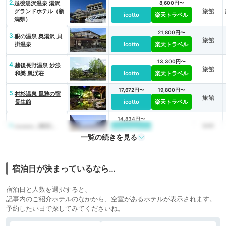
2.
越後湯沢温泉 湯沢
8,600円〜
旅館
グランドホテル（新
icotto
楽天トラベル
潟県）
21,800円〜
3.
眼の温泉 奥湯沢 貝
旅館
掛温泉
icotto
楽天トラベル
13,300円〜
4.
越後長野温泉 妙湶
旅館
和樂 嵐渓荘
icotto
楽天トラベル
17,672円〜
19,800円〜
5.
村杉温泉 風雅の宿
旅館
長生館
icotto
楽天トラベル
14,834円〜
6.
旅館
ryugon（龍言）
icotto
一覧の続きを見る
12,800円〜
7.
旅館
笹倉温泉 龍雲荘
icotto
楽天トラベル
宿泊日が決まっているなら…
宿泊日と人数を選択すると、
記事内のご紹介ホテルのなかから、空室があるホテルが表示されます。
予約したい日で探してみてくださいね。