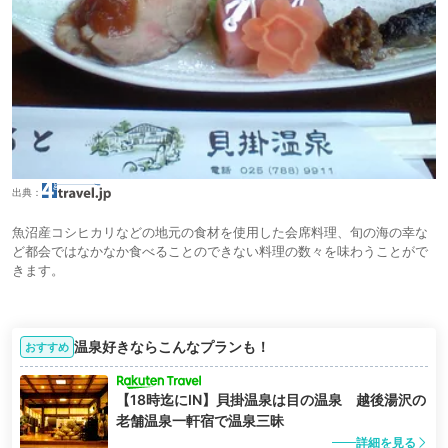
出典：
魚沼産コシヒカリなどの地元の食材を使用した会席料理、旬の海の幸な
ど都会ではなかなか食べることのできない料理の数々を味わうことがで
きます。
温泉好きならこんなプランも！
おすすめ
【18時迄にIN】貝掛温泉は目の温泉 越後湯沢の
老舗温泉一軒宿で温泉三昧
詳細を見る