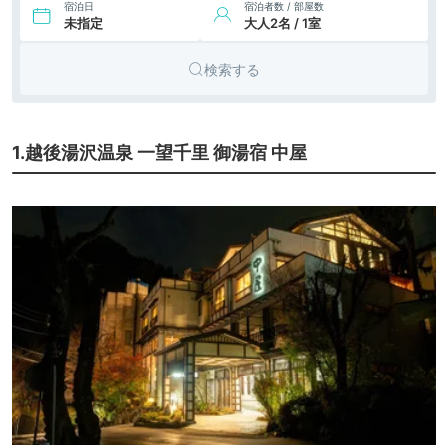
宿泊日
宿泊者数 / 部屋数
未指定
大人2名 / 1室
検索する
1.越後湯沢温泉 一望千里 御湯宿 中屋