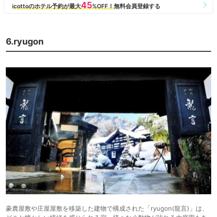
6.ryugon
豪農屋敷や庄屋屋敷を移築した建物で構成された「ryugon(龍言)」は、