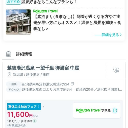
温泉好きならこんなプランも！
おすすめ
【素泊まり(食事なし)】到着が遅くなる方やご出
発が早い方にもオススメ！温泉と風景を満喫＜食
事なし＞
詳細を見る
詳細情報
越後湯沢温泉 一望千里 御湯宿 中屋
新潟県 / 越後湯沢 / 旅館
新潟県南魚沼郡湯沢町湯沢924
住所
越後湯沢駅西口よりお車で約3分・徒歩約20分／湯沢IC→国道17
アクセス
号線約10分 ★駅から送迎あり（要連絡20時迄）
夏休み＆秋旅フェア！
11,600
1名あたり 参考価格
※対象施設のみ