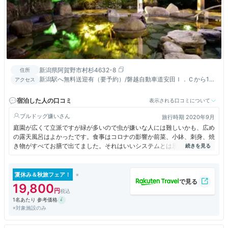
新潟県阿賀野市村杉4632-8
住所
新潟駅へ無料送迎有（要予約）/磐越自動車道安田Ｉ．Ｃから10
アクセス
分
宿泊した人の口コミ
表示される口コミについて
ブルドッグ嫌い
旅行時期 2020年9月
庭園が広くて立派ですが緑が多いので虫が嫌いな人には難しいかも、広め
の露天風呂はよかったです。食事はコロナの影響か前菜、小鉢、刺身、焼
き物がすべてお膳で出てました。それはいいシステムとは思いますが焼き
物が冷たいのだけはちょっと寂しいかな。ご飯は新潟だけあり美味しかっ
たです。
夏休み＆秋旅フェア！
19,800
1名あたり 参考価格
※対象施設のみ