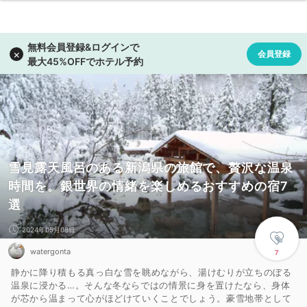
雪見露天風呂のある新潟県の旅館で、贅沢な温泉
時間を。銀世界の情緒を楽しめるおすすめの宿7
選
2024年05月08日
watergonta
7
静かに降り積もる真っ白な雪を眺めながら、湯けむりが立ちのぼる
温泉に浸かる…。そんな冬ならではの情景に身を置けたなら、身体
が芯から温まって心がほどけていくことでしょう。豪雪地帯として