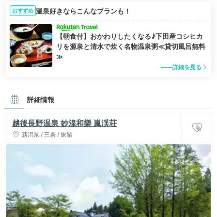
温泉好きならこんなプランも！
おすすめ
【朝食付】おかわりしたくなる♪下田産コシヒカ
リを源泉と清水で炊く名物温泉粥≪貸切風呂無料
≫
詳細を見る
詳細情報
越後長野温泉 妙湶和樂 嵐渓荘
新潟県 / 三条 / 旅館