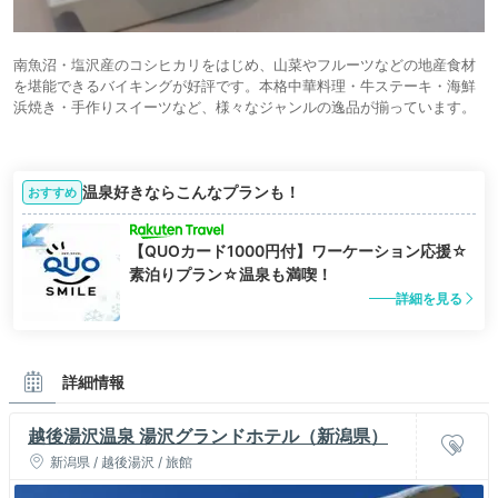
南魚沼・塩沢産のコシヒカリをはじめ、山菜やフルーツなどの地産食材
を堪能できるバイキングが好評です。本格中華料理・牛ステーキ・海鮮
浜焼き・手作りスイーツなど、様々なジャンルの逸品が揃っています。
温泉好きならこんなプランも！
おすすめ
【QUOカード1000円付】ワーケーション応援☆
素泊りプラン☆温泉も満喫！
詳細を見る
詳細情報
越後湯沢温泉 湯沢グランドホテル（新潟県）
新潟県 / 越後湯沢 / 旅館