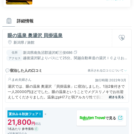
詳細情報
眼の温泉 奥湯沢 貝掛温泉
新潟県 / 旅館
新潟県南魚沼郡湯沢町三俣686
住所
越後湯沢駅よりバスにて25分。関越自動車道の湯沢ＩＣよりお車
アクセス
にて15分。
宿泊した人の口コミ
表示される口コミについて
まめ夫婦
旅行時期 2022年3月
湯沢では、眼の温泉 奥湯沢 「貝掛温泉」に宿泊しました。1泊2食付きで
一人20000円ほどでした。眼の温泉ということでメグスリノキでお出迎
えしてくださりました。温泉はpH7.7と弱アルカリ性で肌に優しく、メタ
ホウ酸が眼にいいそうです。朝晩の男女入れ替わりで、内湯と露天風呂が
ありました。温いお湯が眼にいいそうで、ポリタンクで汲んで帰り目を洗
うという人もいました。夕食は筋子の粕漬け、ずわい蟹と胡瓜の黄味酢か
夏休み＆秋旅フェア！
け、胡桃豆腐と胡桃味噌、芋味噌の倉かけ、雪鱒とブリのお造り、岩魚の
21,800
塩焼き、田舎煮、和牛の味噌煮込みなど、お酒に合う料理が並び、「鶴齢
1名あたり 参考価格
の本醸造」、山田錦を35%まで磨き上げた「北雪 大吟醸YK35」、「純米
※対象施設のみ