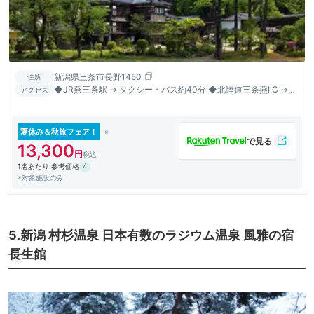
新潟県三条市長野1450
住所
◆JR燕三条駅 → タクシー・バス約40分 ◆北陸道三条燕I.C →
アクセス
R289 → 旧下田村約45分
夏休み＆秋旅フェア！
13,300
1名あたり 参考価格
※対象施設のみ
5.新潟 村杉温泉 日本有数のラジウム温泉 風雅の宿
長生館