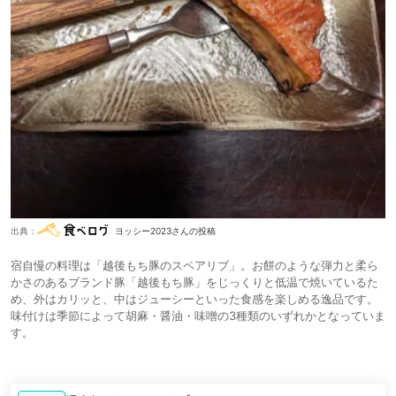
出典：
ヨッシー2023さんの投稿
宿自慢の料理は「越後もち豚のスペアリブ」。お餅のような弾力と柔ら
かさのあるブランド豚「越後もち豚」をじっくりと低温で焼いているた
め、外はカリッと、中はジューシーといった食感を楽しめる逸品です。
味付けは季節によって胡麻・醤油・味噌の3種類のいずれかとなっていま
す。