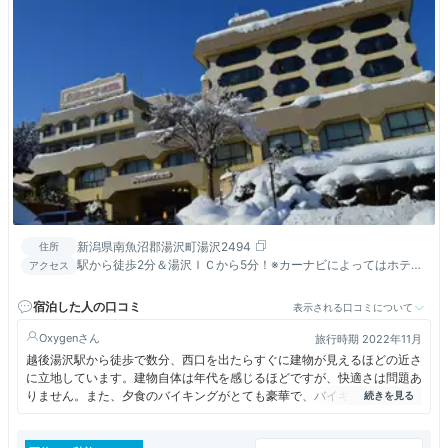
新潟県南魚沼郡湯沢町湯沢2494
住所
駅から徒歩2分＆湯沢ＩＣから5分！※カーナビによってはホテル
アクセス
裏手に案内される場合があります。入口はセブンイレブンが目
印！
宿泊した人の口コミ
表示される口コミについて
Oxygen
旅行時期 2022年11月
越後湯沢駅から徒歩で数分、西口を出たらすぐに建物が見えるほどの近さ
に立地しています。建物自体は年代を感じるほどですが、快適さは問題あ
りません。また、夕食のバイキングがとても豪華で、バイキングというこ
とで最初はあまり期待していませんでしたが、とても満足出来るお料理で
した。