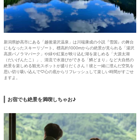
新潟県妙高市にある「越後湯沢温泉」は川端康成の小説『雪国』の舞台
にもなったスキーリゾート。標高約1000mからの絶景が見られる「湯沢
高原パノラマパーク」や緑や紅葉が映り込む湖を楽しめる「大源太湖
（だいげんたこ）」、清流で水遊びができる「鱒どまり」など大自然の
絶景を楽しめる観光スポットが盛りだくさん！彼と一緒に澄んだ空気を
思い切り吸い込んで♡心の底からリフレッシュして楽しい時間がすごせ
ますよ。
お宿でも絶景を満喫しちゃお♪