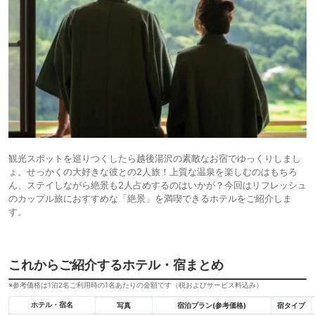
観光スポットを巡りつくしたら越後湯沢の素敵なお宿でゆっくりしまし
ょ。せっかくの大好きな彼との2人旅！上質な温泉を楽しむのはもちろ
ん、ステイしながら絶景も2人占めするのはいかが？今回はリフレッシュ
のカップル旅におすすめな「絶景」を満喫できるホテルをご紹介しま
す。
これからご紹介するホテル・宿まとめ
※参考価格は1泊2名ご利用時の1名あたりの金額です（税およびサービス料込み）
ホテル・宿名
写真
宿泊プラン(参考価格)
宿タイプ