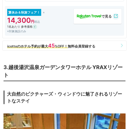
と畳の部屋の他にバスルーム、クローゼットの２畳間もあり、ゆったり過
ごせます。
夏休み＆秋旅フェア！
14,300
1名あたり 参考価格
※対象施設のみ
3.越後湯沢温泉ガーデンタワーホテル YRAXリゾー
ト
大自然のピクチャーズ・ウィンドウに魅了されるリゾー
トなステイ