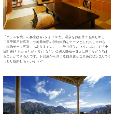
「ホテル双葉」の客室は全7タイプ78室。温泉をお部屋でも楽しめる
「露天風呂付客室」や地元魚沼の伝統織物をテーマとしたおしゃれな
「織物テーマ客室」もありますよ。「小千谷縮(おぢやちぢみ)」や「十
日町絣(とおかまちがすり)」など、伝統の織物を身近に感じながら泊ま
ることができるんです。お部屋から見える自然豊かな景色に彼と2人でう
っとり感動しちゃいそう♡