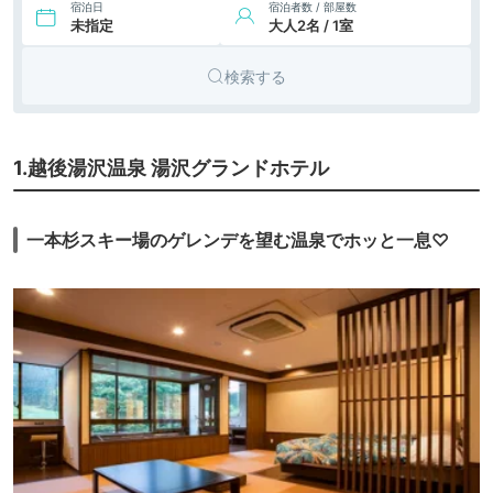
宿泊日
宿泊者数 / 部屋数
未指定
大人2名 / 1室
検索する
1.越後湯沢温泉 湯沢グランドホテル
一本杉スキー場のゲレンデを望む温泉でホッと一息♡