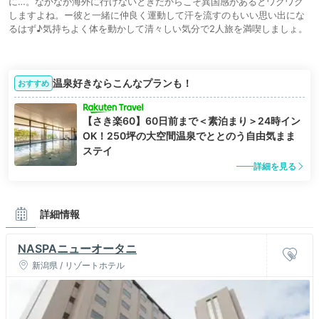
に…。なかなか海外に行けないときだからこそ異国感があるとワクワク
しますよね。ー彼と一緒に仲良く運動して汗を流すのもいい思い出にな
るはず♪気持ちよく体を動かして清々しい気分で2人旅を満喫しましょ。
温泉好きならこんなプランも！
おすすめ
【さき楽60】60日前まで＜素泊まり＞24時イン
OK！250坪の大空間温泉でととのう自由気まま
ステイ
詳細を見る
詳細情報
NASPAニューオータニ
新潟県 / リゾートホテル