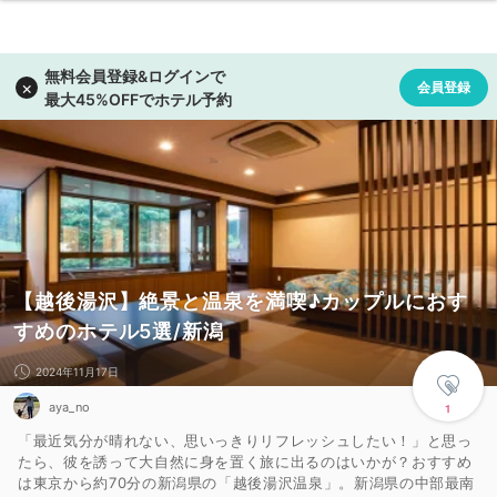
【越後湯沢】絶景と温泉を満喫♪カップルにおす
すめのホテル5選/新潟
2024年11月17日
aya_no
1
「最近気分が晴れない、思いっきりリフレッシュしたい！」と思っ
たら、彼を誘って大自然に身を置く旅に出るのはいかが？おすすめ
は東京から約70分の新潟県の「越後湯沢温泉」。新潟県の中部最南