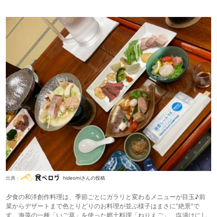
出典：
hideomiさんの投稿
夕食の和洋創作料理は、季節ごとにガラリと変わるメニューが目玉♪前
菜からデザートまで色とりどりのお料理が並ぶ様子はまさに“絶景”で
す。海藻の一種「いご草」を使った郷土料理「ねりえご」、塩漬けにし