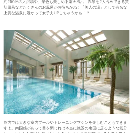
約250坪の大浴場や、景色も楽しめる露天風呂、温泉を2人占めできる貸
切風呂などたくさんのお風呂がお待ちかね！「美人の湯」として有名な
上質な温泉に浸かって女子力UPしちゃうかも！？
館内では大きな室内プールやトレーニングマシンを楽しむこともできま
すよ。南国感があって目を閉じれば本当に絶景の南国に居るような気分