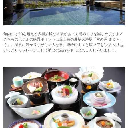
館内には20を超える多種多様な浴場があって湯めぐりを楽しめますよ♪
こちらのホテルの絶景ポイントは最上階の展望大浴場「空の湯 ままら
く」。温泉に浸かりながら雄大な谷川連峰の山々と広い空を1人占め！思
いっきりリフレッシュして彼との旅行をもっと楽しんじゃいましょ。