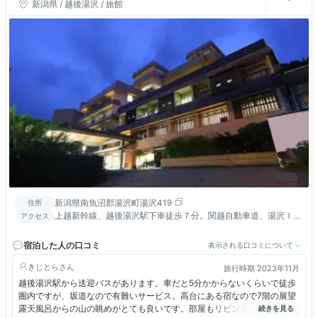
葉
新潟県 / 越後湯沢 / 旅館
新潟県南魚沼郡湯沢町湯沢419
住所
上越新幹線、越後湯沢駅下車徒歩７分。関越自動車道、湯沢ＩＣ
アクセス
より車で５分。
宿泊した人の口コミ
表示される口コミについて
きじとら
旅行時期 2023年11月
越後湯沢駅から送迎バスがあります。車だと5分かからないくらいで徒歩
圏内ですが、坂道なので有難いサービス。高台にある宿なので7階の展望
露天風呂からの山の眺めがとても良いです。部屋もリビングベッドルーム