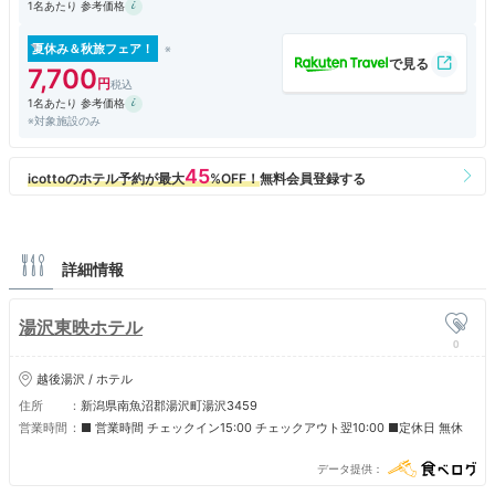
1名あたり 参考価格
た．夕食は結構洋風でした．朝食はもう少し新潟らしい物があれば良かっ
たと思います．
夏休み＆秋旅フェア！
7,700
1名あたり 参考価格
※対象施設のみ
詳細情報
湯沢東映ホテル
0
越後湯沢 / ホテル
住所
新潟県南魚沼郡湯沢町湯沢3459
営業時間
■ 営業時間 チェックイン15:00 チェックアウト翌10:00 ■定休日 無休
データ提供