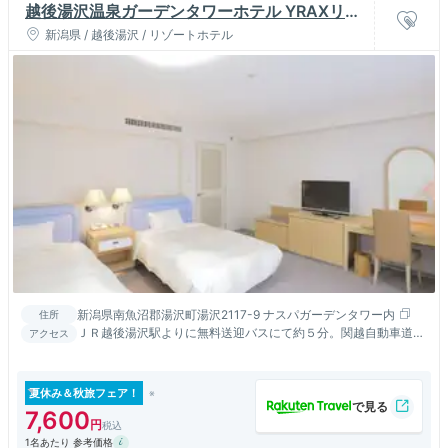
越後湯沢温泉ガーデンタワーホテル YRAXリゾ
ート
新潟県 / 越後湯沢 / リゾートホテル
新潟県南魚沼郡湯沢町湯沢2117-9 ナスパガーデンタワー内
住所
ＪＲ越後湯沢駅よりに無料送迎バスにて約５分。関越自動車道湯
アクセス
沢インターより車で5分 ナビをご利用になる方は必ず住所で設
定を
夏休み＆秋旅フェア！
7,600
1名あたり 参考価格