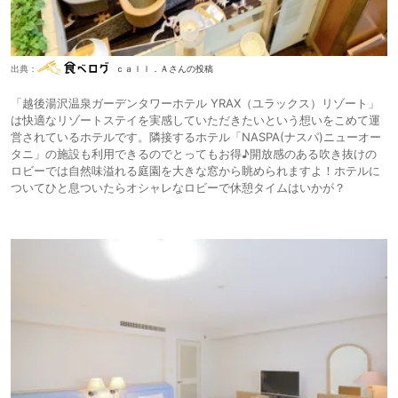
出典：
ｃａｌｌ．Ａさんの投稿
「越後湯沢温泉ガーデンタワーホテル YRAX（ユラックス）リゾート」
は快適なリゾートステイを実感していただきたいという想いをこめて運
営されているホテルです。隣接するホテル「NASPA(ナスパ)ニューオー
タニ」の施設も利用できるのでとってもお得♪開放感のある吹き抜けの
ロビーでは自然味溢れる庭園を大きな窓から眺められますよ！ホテルに
ついてひと息ついたらオシャレなロビーで休憩タイムはいかが？