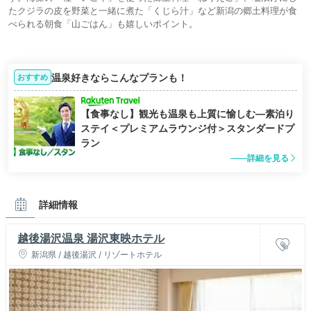
たクジラの皮を野菜と一緒に煮た「くじら汁」など新潟の郷土料理が食
べられる朝食「山ごはん」も嬉しいポイント。
温泉好きならこんなプランも！
おすすめ
【食事なし】観光も温泉も上質に愉しむ―素泊り
ステイ＜プレミアムラウンジ付＞スタンダードプ
ラン
詳細を見る
詳細情報
越後湯沢温泉 湯沢東映ホテル
新潟県 / 越後湯沢 / リゾートホテル