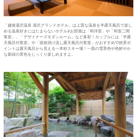
「越後湯沢温泉 湯沢グランドホテル」は上質な温泉を半露天風呂で楽し
める温泉好きにはたまらないホテル♪お部屋は「和洋室」や「和室二間
客室」、「デザイナーズモダンルーム」など多彩！カップルには「半露
天風呂付客室」や「源泉掛け流し露天風呂付客室」がおすすめ♡絶景ポ
イントは露天風呂から見える一本杉スキー場！一面の雪景色や色鮮やか
な新緑の景色をじっくり楽しめますよ。