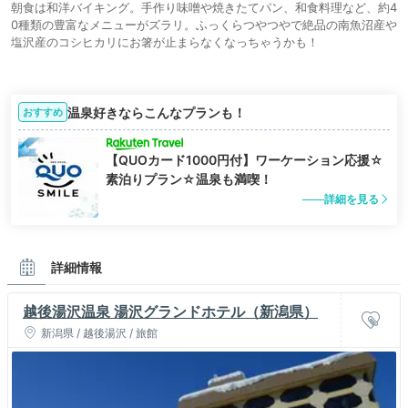
朝食は和洋バイキング。手作り味噌や焼きたてパン、和食料理など、約4
0種類の豊富なメニューがズラリ。ふっくらつやつやで絶品の南魚沼産や
塩沢産のコシヒカリにお箸が止まらなくなっちゃうかも！
温泉好きならこんなプランも！
おすすめ
【QUOカード1000円付】ワーケーション応援☆
素泊りプラン☆温泉も満喫！
詳細を見る
詳細情報
越後湯沢温泉 湯沢グランドホテル（新潟県）
新潟県 / 越後湯沢 / 旅館