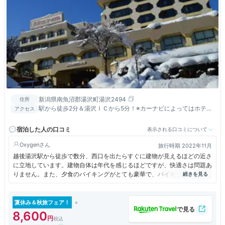
新潟県南魚沼郡湯沢町湯沢2494
住所
駅から徒歩2分＆湯沢ＩＣから5分！※カーナビによってはホテル
アクセス
裏手に案内される場合があります。入口はセブンイレブンが目
印！
宿泊した人の口コミ
表示される口コミについて
Oxygen
旅行時期 2022年11月
越後湯沢駅から徒歩で数分、西口を出たらすぐに建物が見えるほどの近さ
に立地しています。建物自体は年代を感じるほどですが、快適さは問題あ
りません。また、夕食のバイキングがとても豪華で、バイキングというこ
とで最初はあまり期待していませんでしたが、とても満足出来るお料理で
した。
夏休み＆秋旅フェア！
8,600