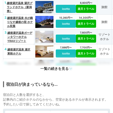
1.
越後湯沢温泉 湯沢グ
8,600円〜
旅館
ランドホテル（新潟
icotto
楽天トラベル
県）
2.
越後湯沢温泉 水が織
15,260円〜
14,300円〜
旅館
りなす越後の宿 ホテ
icotto
楽天トラベル
ル双葉
3.
越後湯沢温泉ガーデ
7,600円〜
リゾート
ンタワーホテル
icotto
楽天トラベル
ホテル
YRAXリゾート
7,886円〜
7,700円〜
4.
リゾート
越後湯沢温泉 湯沢
東映ホテル
icotto
楽天トラベル
ホテル
8,820円〜
7,500円〜
5.
リゾート
NASPAニューオー
タニ
icotto
楽天トラベル
ホテル
一覧の続きを見る
宿泊日が決まっているなら…
宿泊日と人数を選択すると、
記事内のご紹介ホテルのなかから、空室があるホテルが表示されます。
予約したい日で探してみてくださいね。