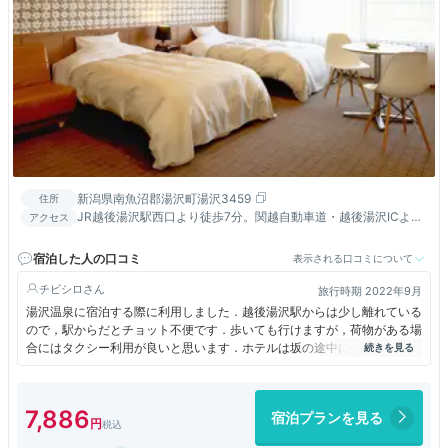
新潟県南魚沼郡湯沢町湯沢3459
住所
JR越後湯沢駅西口より徒歩7分。関越自動車道・越後湯沢ICより
アクセス
約5分。越後湯沢駅西口・高速バス乗り場の無料送迎有。
宿泊した人の口コミ
表示される口コミについて
チビシロ
旅行時期 2022年9月
湯沢温泉に宿泊する際に利用しました．越後湯沢駅からは少し離れている
ので，駅からだとチョット不便です．歩いても行けますが，荷物がある場
合にはタクシー利用が良いと思います．ホテルは坂の途中にあるので，荷
物があると，それなりに大変です．私達は自家用車で行きましたが，駐車
スペースは十分ありました．部屋は和室で十分な広さがありました．窓か
らはゴンドラが行き来しているのが見えました．お風呂は大浴場と露天風
7,886
宿泊プランを見る
呂もありますが，温度が少し低かったです．たぶん循環式だと思います．
食事は朝夕とも食事会場で，夕食はコース料理，朝はバイキング形式でし