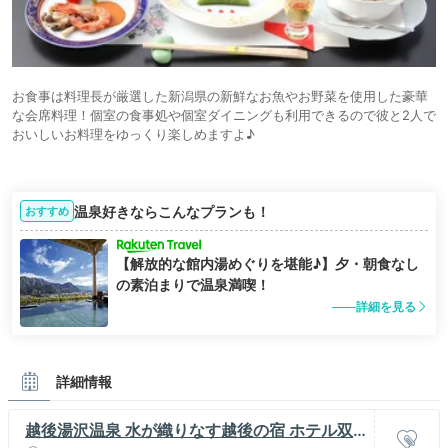
お食事は料理長が厳選した新潟県の新鮮なお魚やお野菜を使用した豪華
な会席料理！個室の食事処や個室ダイニングも利用できるので彼と2人で
おいしいお料理をゆっくり楽しめますよ♪
温泉好きならこんなプランも！
おすすめ
【解放的な館内湯めぐりを堪能♪】夕・朝食なし
の素泊まりで温泉満喫！
詳細を見る
詳細情報
越後湯沢温泉 水が織りなす越後の宿 ホテル双