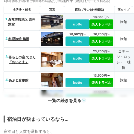
※参考価格は1泊2名ご利用時の1名あたりの金額です（税およびサービス料込み）
ホテル・宿名
写真
宿泊プラン(参考価格)
宿タイプ
19,800円〜
1.
倉敷美観地区 吉井
旅館
旅館
icotto
楽天トラベル
28,002円〜
26,200円〜
2.
旅館
料理旅館 鶴形
icotto
楽天トラベル
コテー
23,700円〜
3.
ジ・ロッ
暮らしの宿 てまり
icotto
楽天トラベル
「おいとま」
ジ・一棟
貸
13,500円〜
4.
旅館
あぶと倉敷館
icotto
楽天トラベル
47,500円〜
5.
旅館
旅館 くらしき
icotto
楽天トラベル
一覧の続きを見る
宿泊日が決まっているなら…
宿泊日と人数を選択すると、