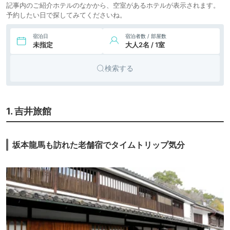
記事内のご紹介ホテルのなかから、空室があるホテルが表示されます。
予約したい日で探してみてくださいね。
宿泊日
宿泊者数 / 部屋数
未指定
大人2名 / 1室
検索する
1. 吉井旅館
坂本龍馬も訪れた老舗宿でタイムトリップ気分