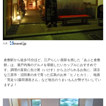
出典：
倉敷駅から徒歩15分ほど。江戸らしい面影を残した「あぶと倉敷
館」は、瀬戸内海のグルメを堪能したいカップルにおすすめで
す。調理の直前に生け簀（いけす）から上げられるお魚に、清涼
な三原市・沼田東の水で育った広島のお米「ヒノヒカリ」、地酒
「荒走り/森田酒造さん」など地元のうまいもんが勢ぞろいしてい
ますよ！