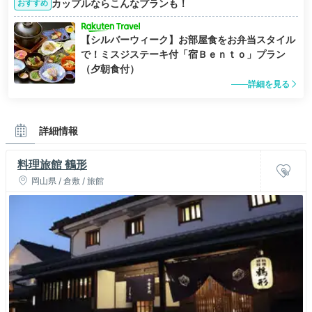
カップルならこんなプランも！
おすすめ
【シルバーウィーク】お部屋食をお弁当スタイル
で！ミスジステーキ付「宿Ｂｅｎｔｏ」プラン
（夕朝食付）
詳細を見る
詳細情報
料理旅館 鶴形
岡山県 / 倉敷 / 旅館