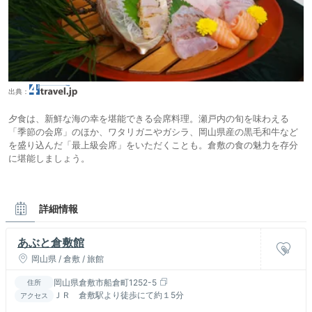
出典：
夕食は、新鮮な海の幸を堪能できる会席料理。瀬戸内の旬を味わえる
「季節の会席」のほか、ワタリガニやガシラ、岡山県産の黒毛和牛など
を盛り込んだ「最上級会席」をいただくことも。倉敷の食の魅力を存分
に堪能しましょう。
詳細情報
あぶと倉敷館
岡山県 / 倉敷 / 旅館
岡山県倉敷市船倉町1252-5
住所
ＪＲ 倉敷駅より徒歩にて約１5分
アクセス