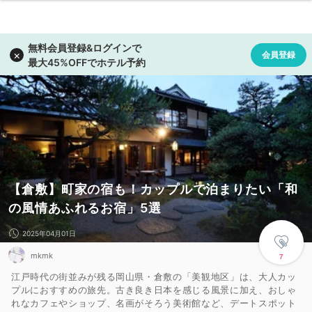
【倉敷】町家の宿も！カップルで泊まりたい「和
の風情あふれるお宿」5選
2025年04月01日
mkmk
7
江戸時代の街並みが残る岡山県・倉敷の「美観地区」は、大人カッ
プルにおすすめの旅先。古き良き日本を感じる風景に加え、おしゃ
れなカフェやショップ、名画がそろう美術館など、デートスポット