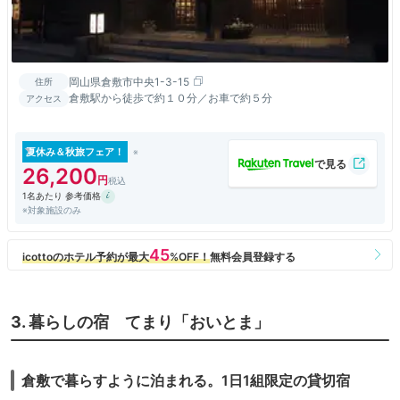
岡山県倉敷市中央1-3-15
住所
倉敷駅から徒歩で約１０分／お車で約５分
アクセス
夏休み＆秋旅フェア！
26,200
1名あたり 参考価格
※対象施設のみ
3. 暮らしの宿 てまり「おいとま」
倉敷で暮らすように泊まれる。1日1組限定の貸切宿