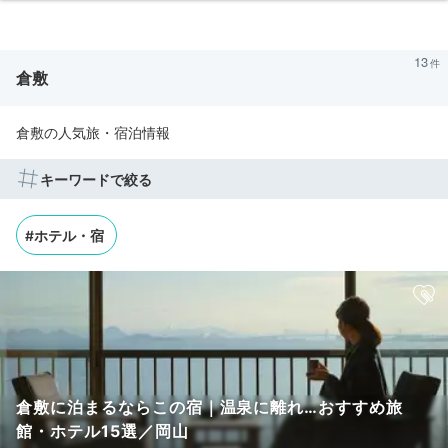
13
倉敷
倉敷の人気旅・宿泊情報
キーワードで絞る
#ホテル・宿
倉敷に泊まるならこの宿｜温泉に離れ…おすすめ旅
館・ホテル15選／岡山