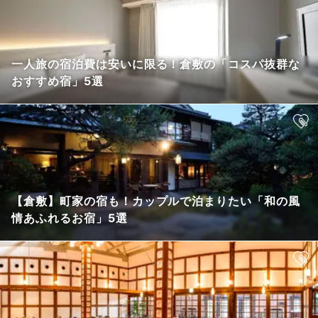
一人旅の宿泊費は安いに限る！倉敷の「コスパ抜群な
おすすめ宿」5選
【倉敷】町家の宿も！カップルで泊まりたい「和の風
情あふれるお宿」5選