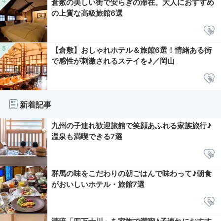
倉敷の美しい街で安らぎの滞在。大人におすすめ
の上質な高級旅館6選
【倉敷】おしゃれホテル＆旅館6選！情緒ある街
で感性が刺激されるステイを♪／岡山
新着記事
九州の子連れ歓迎旅館で笑顔あふれる家族旅行♪
温泉も満喫できる7選
群馬の味をこだわりの朝ごはんで味わって♪朝食
がおいしいホテル・旅館7選