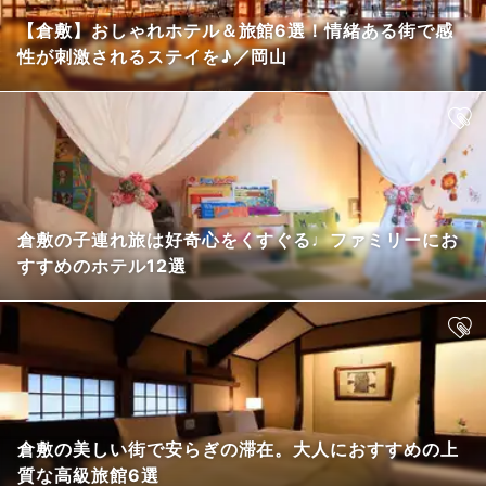
【倉敷】おしゃれホテル＆旅館6選！情緒ある街で感
性が刺激されるステイを♪／岡山
倉敷の子連れ旅は好奇心をくすぐる♩ファミリーにお
すすめのホテル12選
倉敷の美しい街で安らぎの滞在。大人におすすめの上
質な高級旅館6選