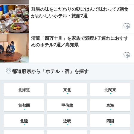
群馬の味をこだわりの朝ごはんで味わって♪朝食
がおいしいホテル・旅館7選
清流「四万十川」を家族で満喫♪子連れにおすす
めのホテル7選／高知県
都道府県から「ホテル・宿」を探す
北海道
東北
北関東
首都圏
甲信越
東海
北陸
近畿
四国