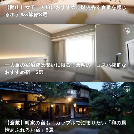
【岡山】女子一人旅におすすめ！歴史香る倉敷を感じ
るホテル&旅館8選
一人旅の宿泊費は安いに限る！倉敷の「コスパ抜群な
おすすめ宿」5選
【倉敷】町家の宿も！カップルで泊まりたい「和の風
情あふれるお宿」5選