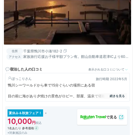
千葉県鴨川市小湊182-2
住所
家族旅行応援お子様半額プラン有。館山自動車道君津ICより60
アクセス
分 東金ICより九十九里有料道路経由120分
宿泊した人の口コミ
表示される口コミについて
ぽっこり
旅行時期 2022年5月
鴨川シーワールドから車で15分ぐらいの場所にある宿
目の前に海があり夕焼けの景色がロビー、部屋、温泉で堪能できる
お刺身、ステーキ、シチュー、鯛飯等豪華な夕飯に朝は栄螺カレー、あじ
など海鮮ものも、豊富なバイキング
夏休み＆秋旅フェア！
10,000
部屋は若干古い感じがするので、1部屋2万程度なので景色と料理重視す
1名あたり 参考価格
る人におすすめ
※対象施設のみ