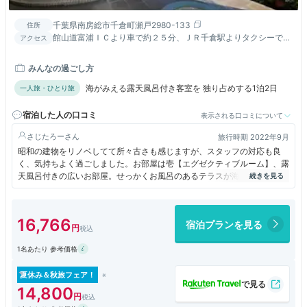
千葉県南房総市千倉町瀬戸2980-133
住所
館山道富浦ＩＣより車で約２５分、ＪＲ千倉駅よりタクシーで３
アクセス
分位、ご宿泊のお客様はお迎えのバスあり（１４時～１８時）
みんなの過ごし方
海がみえる露天風呂付き客室を 独り占めする1泊2日
一人旅・ひとり旅
宿泊した人の口コミ
表示される口コミについて
さじたろー
旅行時期 2022年9月
昭和の建物をリノベしてて所々古さも感じますが、スタッフの対応も良
く、気持ちよく過ごしました。お部屋は壱【エグゼクティブルーム】、露
天風呂付きの広いお部屋。せっかくお風呂のあるテラスが海に面してるの
に、眺望を楽しもうとすると外から見えちゃいそうなのがやや残念なもの
の、普通にお風呂を楽しむには問題なし。
16,766
宿泊プランを見る
夕食は豪華な少食コースを選択。これがもう、豪華で美味しくて、量が多
い。全然少食じゃない。ビュッフェもあるけどコースだけで満腹でした。
1名あたり 参考価格
千倉海岸温泉は無色透明無臭、浸かっている時には温泉らしさを感じませ
んが、湯冷めしにくいなどの効能はあるそうですよ。寒いとき行くと良い
夏休み＆秋旅フェア！
んでしょうかね。
14,800