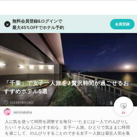
「千葉」で女子一人旅を♪贅沢時間が過ごせるお
すすめホテル5選
2024年06月24日
lemolakaha
24
人に気を使って時間を調整する毎日･･･たまには一人でのんびりし
たい！そんな人におすすめな、女子一人旅。ひとりで気ままに時間
を過ごして、のんびりすることのできる女子一人旅は最近人気を集