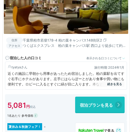
千葉県柏市若柴178-4 柏の葉キャンパス148街区2
住所
つくばエクスプレス 柏の葉キャンパス駅 西口より徒歩にて約
アクセス
２分
宿泊した人の口コミ
表示される口コミについて
tyatya
旅行時期 2024年1月
近くの施設に早朝から用事があったため宿泊しました。柏の葉駅を出てす
ぐ右手にホテルがあります。左手にはららぽーとがあり食事や買い物にも
便利です。ロビーに入るとすぐに緑が目に入ります。本なども多く置いて
あって、大学や研究施設の多い町らしい雰囲気です。部屋はコンパクトで
すが、快適に宿泊するのには十分で、ソファーなど十分くつろげました。
5,081
宿泊プランを見る
1名あたり 参考価格
夏休み＆秋旅フェア！