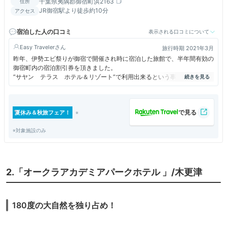
千葉県夷隅郡御宿町浜2163
住所
JR御宿駅より徒歩約10分
アクセス
宿泊した人の口コミ
表示される口コミについて
Easy Traveler
旅行時期 2021年3月
昨年、伊勢エビ祭りが御宿で開催され時に宿泊した旅館で、半年間有効の
御宿町内の宿泊割引券を頂きました。
”サヤン テラス ホテル＆リゾート”で利用出来るという事、また海岸の
景色が良いという事でこのホテルに宿泊することを決めました。
部屋から海岸の眺望は素晴らしかったです。
若者たちはサーフィンを暗くなるまで楽しんでいました。
夏休み＆秋旅フェア！
夕食はフレンチの肉ハーフディナーコースを頂きましたが、シニアの私達
には丁度いい量でどれも美味しく頂きました。
※対象施設のみ
2.「オークラアカデミアパークホテル 」/木更津
180度の大自然を独り占め！