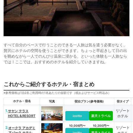
すべて自分のペースで行うことのできる一人旅は気を遣う必要がなく、
贅沢にホテルの空間を使うことができます。ちょっと早起きして日の出
を眺めながら一人でのんびり温泉に浸かる、といった体験も一人旅なら
では！ここでは、おすすめのホテルを紹介していきますね。
これからご紹介するホテル・宿まとめ
※参考価格は1泊2名ご利用時の1名あたりの金額です（税およびサービス料込み）
ホテル・宿名
写真
宿泊プラン(参考価格)
宿タイプ
1.
リゾート
サヤン テラス
HOTEL＆RESORT
icotto
楽天トラベル
ホテル
10,006円〜
10,200円〜
2.
リゾート
オークラ アカデミ
アパーク ホテル
icotto
楽天トラベル
ホテル