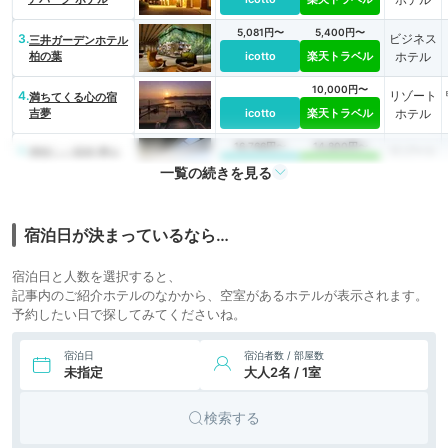
5,081円〜
5,400円〜
3.
ビジネス
三井ガーデンホテル
柏の葉
icotto
楽天トラベル
ホテル
10,000円〜
4.
リゾート
満ちてくる心の宿
吉夢
icotto
楽天トラベル
ホテル
16,766円〜
14,800円〜
5.
リゾート
美味しい温泉 夢み
さき
icotto
楽天トラベル
ホテル
一覧の続きを見る
宿泊日が決まっているなら…
宿泊日と人数を選択すると、
記事内のご紹介ホテルのなかから、空室があるホテルが表示されます。
予約したい日で探してみてくださいね。
宿泊日
宿泊者数 / 部屋数
未指定
大人2名 / 1室
検索する