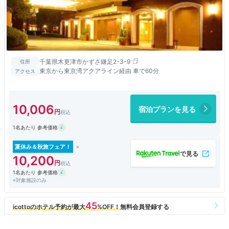
千葉県木更津市かずさ鎌足2-3-9
住所
東京から東京湾アクアライン経由 車で60分
アクセス
10,006
宿泊プランを見る
1名あたり 参考価格
夏休み＆秋旅フェア！
10,200
1名あたり 参考価格
※対象施設のみ