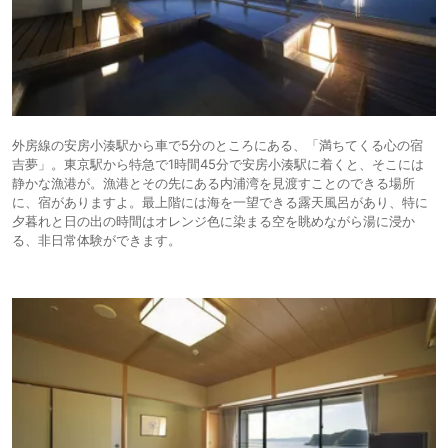
外房線の安房小湊駅から車で5分のところにある、「満ちてくる心の宿
吉夢」。東京駅から特急で1時間45分で安房小湊駅に着くと、そこには
静かな漁港が。漁港とその先にある内浦湾を見渡すことのできる場所
に、宿がありますよ。最上階には海を一望できる露天風呂があり、特に
夕暮れと日の出の時間はオレンジ色に染まる空を眺めながら湯に浸か
る、非日常体験ができます。